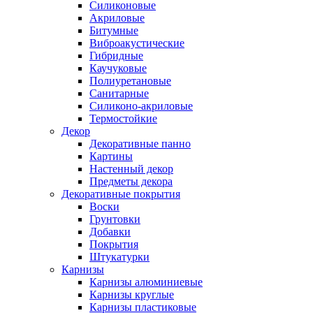
Силиконовые
Акриловые
Битумные
Виброакустические
Гибридные
Каучуковые
Полиуретановые
Санитарные
Силиконо-акриловые
Термостойкие
Декор
Декоративные панно
Картины
Настенный декор
Предметы декора
Декоративные покрытия
Воски
Грунтовки
Добавки
Покрытия
Штукатурки
Карнизы
Карнизы алюминиевые
Карнизы круглые
Карнизы пластиковые