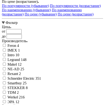
По цене (возрастание)
По популярности (убывание)
По популярности (возрастание)
По наименованию (убывание)
По наименованию
(возрастание)
По цене (убывание)
По цене (возрастание)
Фильтр
Цена
от
до
Производитель
Feron
4
IMEX
1
Intro
10
Legrand
148
Makel
12
NE-AD
25
Rexant
2
Schneider Electric
351
Smartbuy
25
STEKKER
8
TDM
2
Werkel
216
ЭРА
12