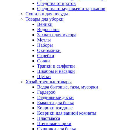
Средства от кротов
Средства от муравьев и тараканов
Сушилки для посуды
Товары для уборки
Веники
Водосгоны
Захваты для мусора
Метлы
Наборы
Окномойки
Скребки
Совки
Тряпки и салфетки
Швабры и насадки
Щетки
Хозяйственные товары
Ведра бытовые, тазы, мусорки
Гардероб
Гладильные доски
Емкости для белья
Коврики входные
Коврики для ванной комнаты
Пластмасса
Почтовые ящики
Сушилки для белья