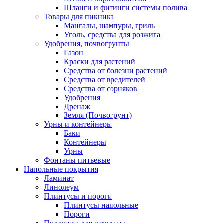
Шланги и фитинги системы полива
Товары для пикника
Мангалы, шампуры, гриль
Уголь, средства для розжига
Удобрения, почвогрунты
Газон
Краски для растений
Средства от болезни растений
Средства от вредителей
Средства от сорняков
Удобрения
Дренаж
Земля (Почвогрунт)
Урны и контейнеры
Баки
Контейнеры
Урны
Фонтаны питьевые
Напольные покрытия
Ламинат
Линолеум
Плинтусы и пороги
Плинтусы напольные
Пороги
Подложка для ламината