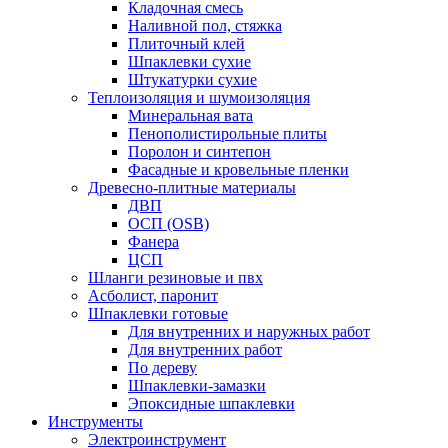
Кладочная смесь
Наливной пол, стяжка
Плиточный клей
Шпаклевки сухие
Штукатурки сухие
Теплоизоляция и шумоизоляция
Минеральная вата
Пенополистирольные плиты
Поролон и синтепон
Фасадные и кровельные пленки
Древесно-плитные материалы
ДВП
ОСП (OSB)
Фанера
ЦСП
Шланги резиновые и пвх
Асболист, паронит
Шпаклевки готовые
Для внутренних и наружных работ
Для внутренних работ
По дереву
Шпаклевки-замазки
Эпоксидные шпаклевки
Инструменты
Электроинструмент