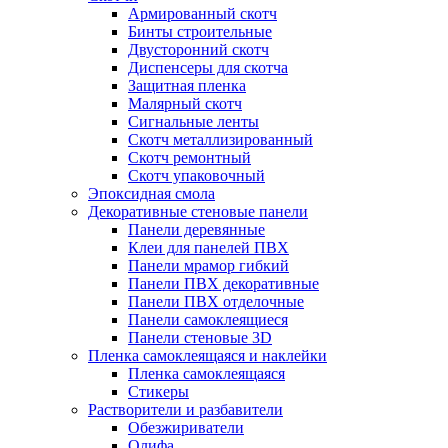
Армированный скотч
Бинты строительные
Двусторонний скотч
Диспенсеры для скотча
Защитная пленка
Малярный скотч
Сигнальные ленты
Скотч металлизированный
Скотч ремонтный
Скотч упаковочный
Эпоксидная смола
Декоративные стеновые панели
Панели деревянные
Клеи для панелей ПВХ
Панели мрамор гибкий
Панели ПВХ декоративные
Панели ПВХ отделочные
Панели самоклеящиеся
Панели стеновые 3D
Пленка самоклеящаяся и наклейки
Пленка самоклеящаяся
Стикеры
Растворители и разбавители
Обезжириватели
Олифа