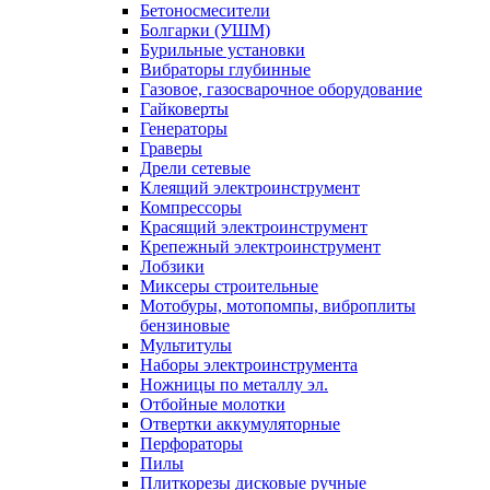
Бетоносмесители
Болгарки (УШМ)
Бурильные установки
Вибраторы глубинные
Газовое, газосварочное оборудование
Гайковерты
Генераторы
Граверы
Дрели сетевые
Клеящий электроинструмент
Компрессоры
Красящий электроинструмент
Крепежный электроинструмент
Лобзики
Миксеры строительные
Мотобуры, мотопомпы, виброплиты
бензиновые
Мультитулы
Наборы электроинструмента
Ножницы по металлу эл.
Отбойные молотки
Отвертки аккумуляторные
Перфораторы
Пилы
Плиткорезы дисковые ручные