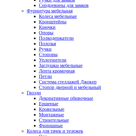
Сердцевины для замков
Фурнитура мебельная
Колеса мебельные
Кронштейны
Крючки
Опоры
Полкодержатели
Полозья
Ручки
Стопоры
Уплотнители
Заглушки мебельные
Лента кромочная
Петли
Система стеллажей Джокер
Стопор дверной и мебельный
Гвозди
Декоративные обивочные
Ершеные
Кровельные
Монтажные
Строительные
Финишные
Колеса для тачек и тележек