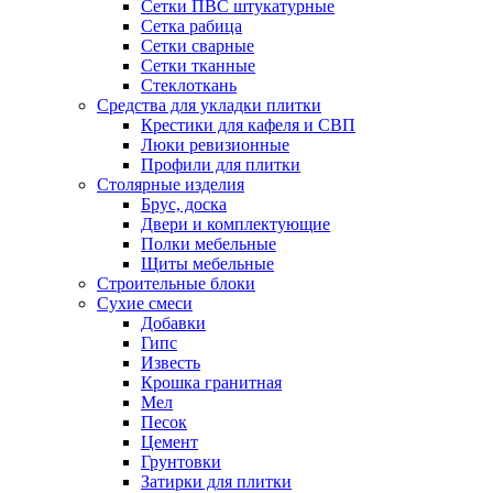
Сетки ПВС штукатурные
Сетка рабица
Сетки сварные
Сетки тканные
Стеклоткань
Средства для укладки плитки
Крестики для кафеля и СВП
Люки ревизионные
Профили для плитки
Столярные изделия
Брус, доска
Двери и комплектующие
Полки мебельные
Щиты мебельные
Строительные блоки
Сухие смеси
Добавки
Гипс
Известь
Крошка гранитная
Мел
Песок
Цемент
Грунтовки
Затирки для плитки