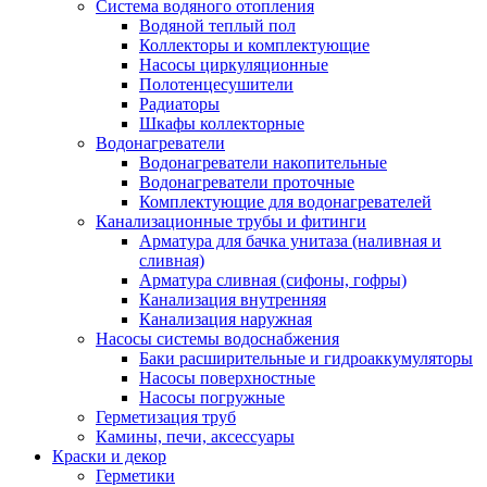
Система водяного отопления
Водяной теплый пол
Коллекторы и комплектующие
Насосы циркуляционные
Полотенцесушители
Радиаторы
Шкафы коллекторные
Водонагреватели
Водонагреватели накопительные
Водонагреватели проточные
Комплектующие для водонагревателей
Канализационные трубы и фитинги
Арматура для бачка унитаза (наливная и
сливная)
Арматура сливная (сифоны, гофры)
Канализация внутренняя
Канализация наружная
Насосы системы водоснабжения
Баки расширительные и гидроаккумуляторы
Насосы поверхностные
Насосы погружные
Герметизация труб
Камины, печи, аксессуары
Краски и декор
Герметики