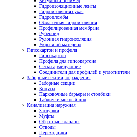
Битумный праймер
Гидроизоляционные ленты
Гидроизоляция сухая
Гидропломбы
Обмазочная гидроизоляция
Профилированная мембрана
Рубероид
Рулонная гидроизоляция
Укрывной материал
Гипсокартон и профиля
Гипсокартон
Профиля для гипсокартона
Сетки армирующие
Соединители для профилей и уплотнители
Заборные секции, ограждения
Заборные секции
Конусы
Парковочные барьеры и столбики
Таблички мокрый пол
Канализация наружная
Заглушки
Муфты
Обратные клапаны
Отводы
Переходники