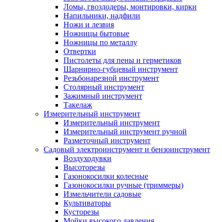
Ломы, гвоздодеры, монтировки, кирки
Напильники, надфили
Ножи и лезвия
Ножницы бытовые
Ножницы по металлу
Отвертки
Пистолеты для пены и герметиков
Шарнирно-губцевый инструмент
Резьбонарезной инструмент
Столярный инструмент
Зажимный инструмент
Такелаж
Измерительный инструмент
Измерительный инструмент
Измерительный инструмент ручной
Разметочный инструмент
Садовый электроинструмент и бензоинструмент
Воздуходувки
Высоторезы
Газонокосилки колесные
Газонокосилки ручные (триммеры)
Измельчители садовые
Культиваторы
Кусторезы
Мойки высокого давления