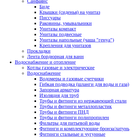
Санфаянс
Биде
Крышки (сиденья) на унитаз
Писсуары
Раковины, умывальники
Унитазы компакт
Унитазы подвесные
Унитазы напольные (чаша "генуа")
Крепления для унитазов
Прокладки
Лента бордюрная для ванн
Водоснабжение и отопление
Котлы газовые и электрические
Водоснабжение
Водомеры и газовые счетчики
Гибкая подводка (шланги для воды и газа)
Запорная арматура
Изоляция для труб
Трубы и фитинги из нержавеющей стали
Трубы и фитинги металлопластик
Трубы и фитинги ПНД
Трубы и фитинги полипропилен
Фильтры для питьевой воды
Фитинги и комплектующие бронза/латунь
Фитинги стальные и чугунные