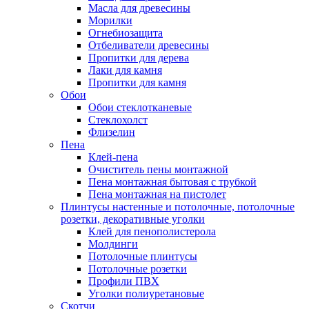
Масла для древесины
Морилки
Огнебиозащита
Отбеливатели древесины
Пропитки для дерева
Лаки для камня
Пропитки для камня
Обои
Обои стеклотканевые
Стеклохолст
Флизелин
Пена
Клей-пена
Очиститель пены монтажной
Пена монтажная бытовая с трубкой
Пена монтажная на пистолет
Плинтусы настенные и потолочные, потолочные
розетки, декоративные уголки
Клей для пенополистерола
Молдинги
Потолочные плинтусы
Потолочные розетки
Профили ПВХ
Уголки полиуретановые
Скотчи