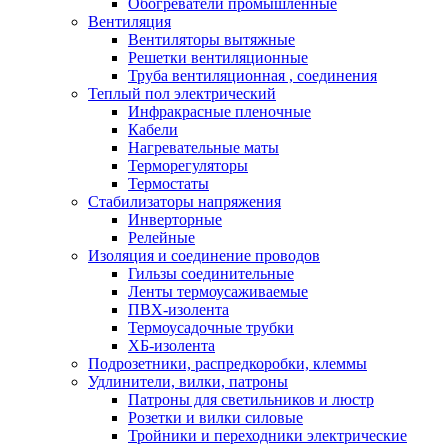
Обогреватели промышленные
Вентиляция
Вентиляторы вытяжные
Решетки вентиляционные
Труба вентиляционная , соединения
Теплый пол электрический
Инфракрасные пленочные
Кабели
Нагревательные маты
Терморегуляторы
Термостаты
Стабилизаторы напряжения
Инверторные
Релейные
Изоляция и соединение проводов
Гильзы соединительные
Ленты термоусаживаемые
ПВХ-изолента
Термоусадочные трубки
ХБ-изолента
Подрозетники, распредкоробки, клеммы
Удлинители, вилки, патроны
Патроны для светильников и люстр
Розетки и вилки силовые
Тройники и переходники электрические