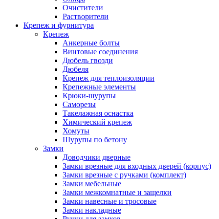
Очистители
Растворители
Крепеж и фурнитура
Крепеж
Анкерные болты
Винтовые соединения
Дюбель гвозди
Дюбеля
Крепеж для теплоизоляции
Крепежные элементы
Крюки-шурупы
Саморезы
Такелажная оснастка
Химический крепеж
Хомуты
Шурупы по бетону
Замки
Доводчики дверные
Замки врезные для входных дверей (корпус)
Замки врезные с ручками (комплект)
Замки мебельные
Замки межкомнатные и защелки
Замки навесные и тросовые
Замки накладные
Ручки для замков