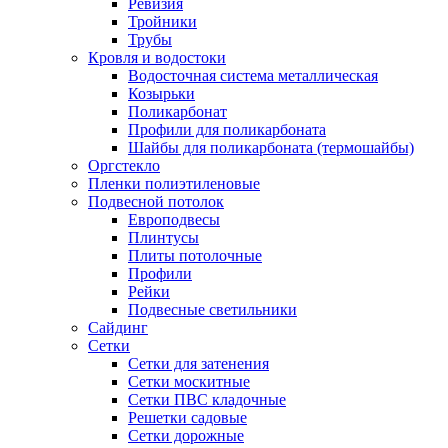
Ревизия
Тройники
Трубы
Кровля и водостоки
Водосточная система металлическая
Козырьки
Поликарбонат
Профили для поликарбоната
Шайбы для поликарбоната (термошайбы)
Оргстекло
Пленки полиэтиленовые
Подвесной потолок
Европодвесы
Плинтусы
Плиты потолочные
Профили
Рейки
Подвесные светильники
Сайдинг
Сетки
Сетки для затенения
Сетки москитные
Сетки ПВС кладочные
Решетки садовые
Сетки дорожные