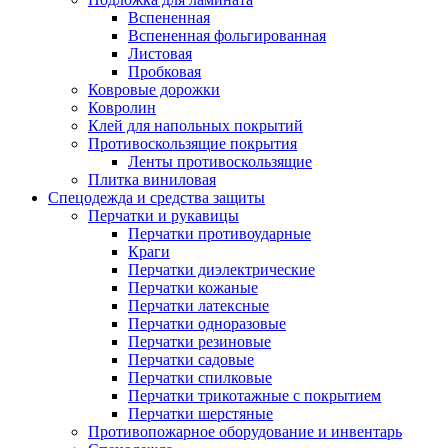
Вспененная
Вспененная фольгированная
Листовая
Пробковая
Ковровые дорожки
Ковролин
Клей для напольных покрытий
Противоскользящие покрытия
Ленты противоскользящие
Плитка виниловая
Спецодежда и средства защиты
Перчатки и рукавицы
Перчатки противоударные
Краги
Перчатки диэлектрические
Перчатки кожаные
Перчатки латексные
Перчатки одноразовые
Перчатки резиновые
Перчатки садовые
Перчатки спилковые
Перчатки трикотажные с покрытием
Перчатки шерстяные
Противопожарное оборудование и инвентарь