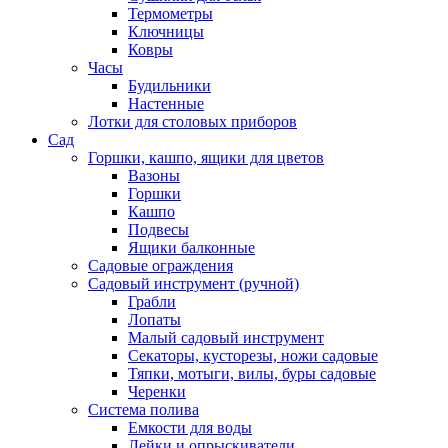
Термометры
Ключницы
Ковры
Часы
Будильники
Настенные
Лотки для столовых приборов
Сад
Горшки, кашпо, ящики для цветов
Вазоны
Горшки
Кашпо
Подвесы
Ящики балконные
Садовые ограждения
Садовый инструмент (ручной)
Грабли
Лопаты
Малый садовый инструмент
Секаторы, кусторезы, ножи садовые
Тяпки, мотыги, вилы, буры садовые
Черенки
Система полива
Емкости для воды
Лейки и опрыскиватели