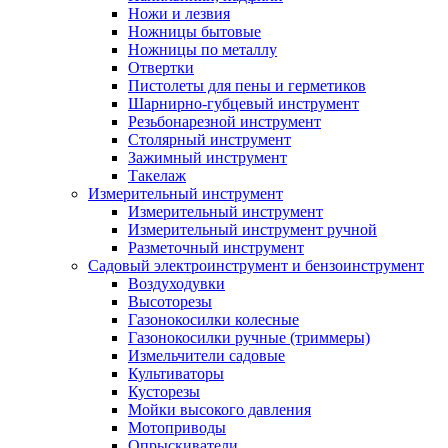
Ножи и лезвия
Ножницы бытовые
Ножницы по металлу
Отвертки
Пистолеты для пены и герметиков
Шарнирно-губцевый инструмент
Резьбонарезной инструмент
Столярный инструмент
Зажимный инструмент
Такелаж
Измерительный инструмент
Измерительный инструмент
Измерительный инструмент ручной
Разметочный инструмент
Садовый электроинструмент и бензоинструмент
Воздуходувки
Высоторезы
Газонокосилки колесные
Газонокосилки ручные (триммеры)
Измельчители садовые
Культиваторы
Кусторезы
Мойки высокого давления
Мотоприводы
Опрыскиватели