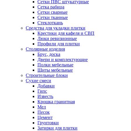
Сетки ПВС штукатурные
Сетка рабица
Сетки сварные
Сетки тканные
Стеклоткань
Средства для укладки плитки
Крестики для кафеля и СВП
Люки ревизионные
Профили для плитки
Столярные изделия
Брус, доска
Двери и комплектующие
Полки мебельные
Щиты мебельные
Строительные блоки
Сухие смеси
Добавки
Гипс
Известь
Крошка гранитная
Мел
Песок
Цемент
Грунтовки
Затирки для плитки