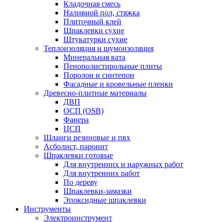
Кладочная смесь
Наливной пол, стяжка
Плиточный клей
Шпаклевки сухие
Штукатурки сухие
Теплоизоляция и шумоизоляция
Минеральная вата
Пенополистирольные плиты
Поролон и синтепон
Фасадные и кровельные пленки
Древесно-плитные материалы
ДВП
ОСП (OSB)
Фанера
ЦСП
Шланги резиновые и пвх
Асболист, паронит
Шпаклевки готовые
Для внутренних и наружных работ
Для внутренних работ
По дереву
Шпаклевки-замазки
Эпоксидные шпаклевки
Инструменты
Электроинструмент