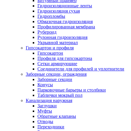
Битумный праймер
Гидроизоляционные ленты
Гидроизоляция сухая
Гидропломбы
Обмазочная гидроизоляция
Профилированная мембрана
Рубероид
Рулонная гидроизоляция
Укрывной материал
Гипсокартон и профиля
Гипсокартон
Профиля для гипсокартона
Сетки армирующие
Соединители для профилей и уплотнители
Заборные секции, ограждения
Заборные секции
Конусы
Парковочные барьеры и столбики
Таблички мокрый пол
Канализация наружная
Заглушки
Муфты
Обратные клапаны
Отводы
Переходники