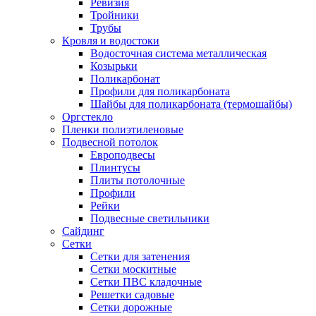
Ревизия
Тройники
Трубы
Кровля и водостоки
Водосточная система металлическая
Козырьки
Поликарбонат
Профили для поликарбоната
Шайбы для поликарбоната (термошайбы)
Оргстекло
Пленки полиэтиленовые
Подвесной потолок
Европодвесы
Плинтусы
Плиты потолочные
Профили
Рейки
Подвесные светильники
Сайдинг
Сетки
Сетки для затенения
Сетки москитные
Сетки ПВС кладочные
Решетки садовые
Сетки дорожные