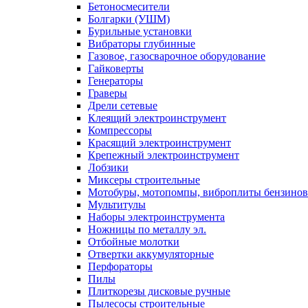
Бетоносмесители
Болгарки (УШМ)
Бурильные установки
Вибраторы глубинные
Газовое, газосварочное оборудование
Гайковерты
Генераторы
Граверы
Дрели сетевые
Клеящий электроинструмент
Компрессоры
Красящий электроинструмент
Крепежный электроинструмент
Лобзики
Миксеры строительные
Мотобуры, мотопомпы, виброплиты бензино
Мультитулы
Наборы электроинструмента
Ножницы по металлу эл.
Отбойные молотки
Отвертки аккумуляторные
Перфораторы
Пилы
Плиткорезы дисковые ручные
Пылесосы строительные