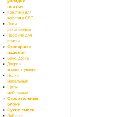
укладки
плитки
Крестики для
кафеля и СВП
Люки
ревизионные
Профили для
плитки
Столярные
изделия
Брус, доска
Ваше имя
*
Двери и
комплектующие
Полки
мебельные
Телефон
*
Щиты
мебельные
Строительные
блоки
Email
Сухие смеси
Добавки