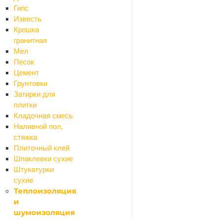
Гипс
Вопрос
*
Известь
Крошка
гранитная
Мел
Песок
Цемент
Грунтовки
Затирки для
Я согласен на
обр
плитки
Кладочная смесь
Наливной пол,
ОТПРАВИТЬ
стяжка
Плиточный клей
Шпаклевки сухие
Штукатурки
сухие
Теплоизоляция
и
шумоизоляция