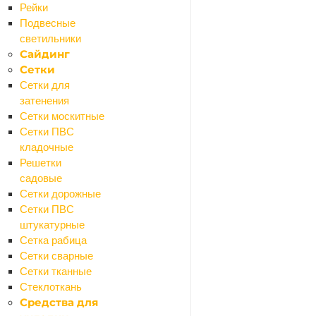
Рейки
Ссылка на товар друго
Подвесные
светильники
Сайдинг
Сетки
Сообщение
Сетки для
затенения
Сетки москитные
Сетки ПВС
кладочные
Решетки
садовые
Я согласен на
обр
Сетки дорожные
Сетки ПВС
штукатурные
ОТПРАВИТЬ
Сетка рабица
Сетки сварные
Сетки тканные
Стеклоткань
Средства для