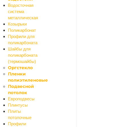
Водосточная
система
металлическая
Козырьки
Поликарбонат
Профили для
Ваше имя
*
поликарбоната
Шайбы для
поликарбоната
Телефон
*
(термошайбы)
Оргстекло
Пленки
полиэтиленовые
Email
Подвесной
потолок
Европодвесы
Плинтусы
Название товара
*
Плиты
потолочные
Профили