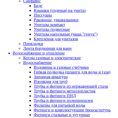
Санфаянс
Биде
Крышки (сиденья) на унитаз
Писсуары
Раковины, умывальники
Унитазы компакт
Унитазы подвесные
Унитазы напольные (чаша "генуа")
Крепления для унитазов
Прокладки
Лента бордюрная для ванн
Водоснабжение и отопление
Котлы газовые и электрические
Водоснабжение
Водомеры и газовые счетчики
Гибкая подводка (шланги для воды и газа)
Запорная арматура
Изоляция для труб
Трубы и фитинги из нержавеющей стали
Трубы и фитинги металлопластик
Трубы и фитинги ПНД
Трубы и фитинги полипропилен
Фильтры для питьевой воды
Фитинги и комплектующие бронза/латунь
Фитинги стальные и чугунные