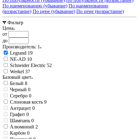
По популярности (убывание)
По популярности (возрастание)
По наименованию (убывание)
По наименованию
(возрастание)
По цене (убывание)
По цене (возрастание)
Фильтр
Цена
от
до
Производитель
: 1
Legrand
19
NE-AD
10
Schneider Electric
52
Werkel
37
Базовый цвет
Белый
8
Черный
0
Серебро
0
Слоновая кость
9
Антрацит
0
Графит
0
Шампань
0
Алюминий
2
Карбон
0