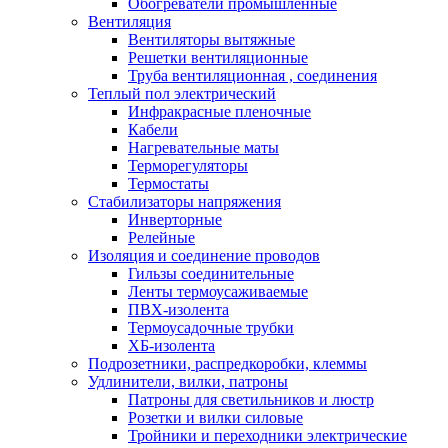
Обогреватели промышленные
Вентиляция
Вентиляторы вытяжные
Решетки вентиляционные
Труба вентиляционная , соединения
Теплый пол электрический
Инфракрасные пленочные
Кабели
Нагревательные маты
Терморегуляторы
Термостаты
Стабилизаторы напряжения
Инверторные
Релейные
Изоляция и соединение проводов
Гильзы соединительные
Ленты термоусаживаемые
ПВХ-изолента
Термоусадочные трубки
ХБ-изолента
Подрозетники, распредкоробки, клеммы
Удлинители, вилки, патроны
Патроны для светильников и люстр
Розетки и вилки силовые
Тройники и переходники электрические