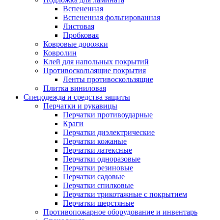
Вспененная
Вспененная фольгированная
Листовая
Пробковая
Ковровые дорожки
Ковролин
Клей для напольных покрытий
Противоскользящие покрытия
Ленты противоскользящие
Плитка виниловая
Спецодежда и средства защиты
Перчатки и рукавицы
Перчатки противоударные
Краги
Перчатки диэлектрические
Перчатки кожаные
Перчатки латексные
Перчатки одноразовые
Перчатки резиновые
Перчатки садовые
Перчатки спилковые
Перчатки трикотажные с покрытием
Перчатки шерстяные
Противопожарное оборудование и инвентарь