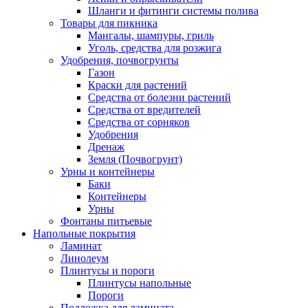
Шланги и фитинги системы полива
Товары для пикника
Мангалы, шампуры, гриль
Уголь, средства для розжига
Удобрения, почвогрунты
Газон
Краски для растений
Средства от болезни растений
Средства от вредителей
Средства от сорняков
Удобрения
Дренаж
Земля (Почвогрунт)
Урны и контейнеры
Баки
Контейнеры
Урны
Фонтаны питьевые
Напольные покрытия
Ламинат
Линолеум
Плинтусы и пороги
Плинтусы напольные
Пороги
Подложка для ламината