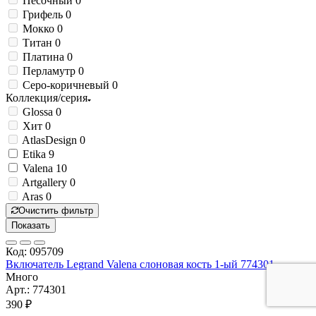
Песочный
0
Грифель
0
Мокко
0
Титан
0
Платина
0
Перламутр
0
Серо-коричневый
0
Коллекция/серия
Glossa
0
Хит
0
AtlasDesign
0
Etika
9
Valena
10
Artgallery
0
Aras
0
Очистить фильтр
Показать
Код: 095709
Включатель Legrand Valena слоновая кость 1-ый 774301
Много
Арт.: 774301
390 ₽