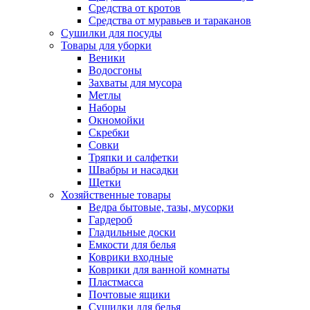
Средства от кротов
Средства от муравьев и тараканов
Сушилки для посуды
Товары для уборки
Веники
Водосгоны
Захваты для мусора
Метлы
Наборы
Окномойки
Скребки
Совки
Тряпки и салфетки
Швабры и насадки
Щетки
Хозяйственные товары
Ведра бытовые, тазы, мусорки
Гардероб
Гладильные доски
Емкости для белья
Коврики входные
Коврики для ванной комнаты
Пластмасса
Почтовые ящики
Сушилки для белья