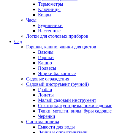
Термометры
Ключницы
Ковры
Часы
Будильники
Настенные
Лотки для столовых приборов
Сад
Горшки, кашпо, ящики для цветов
Вазоны
Горшки
Кашпо
Подвесы
Ящики балконные
Садовые ограждения
Садовый инструмент (ручной)
Грабли
Лопаты
Малый садовый инструмент
Секаторы, кусторезы, ножи садовые
Тяпки, мотыги, вилы, буры садовые
Черенки
Система полива
Емкости для воды
Лейки и опрыскиватели