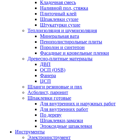
Кладочная смесь
Наливной пол, стяжка
Плиточный клей
Шпаклевки сухие
Штукатурки сухие
Теплоизоляция и шумоизоляция
Минеральная вата
Пенополистирольные плиты
Поролон и синтепон
Фасадные и кровельные пленки
Древесно-плитные материалы
ДВП
ОСП (OSB)
Фанера
ЦСП
Шланги резиновые и пвх
Асболист, паронит
Шпаклевки готовые
Для внутренних и наружных работ
Для внутренних работ
По дереву
Шпаклевки-замазки
Эпоксидные шпаклевки
Инструменты
Электроинструмент