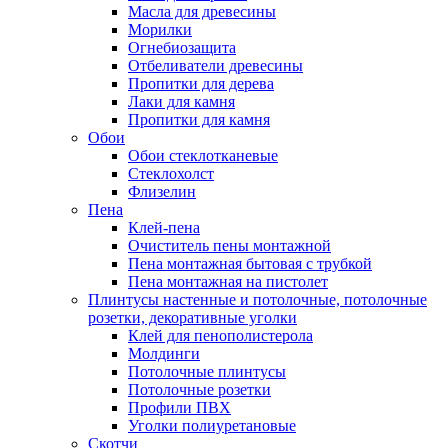
Масла для древесины
Морилки
Огнебиозащита
Отбеливатели древесины
Пропитки для дерева
Лаки для камня
Пропитки для камня
Обои
Обои стеклотканевые
Стеклохолст
Флизелин
Пена
Клей-пена
Очиститель пены монтажной
Пена монтажная бытовая с трубкой
Пена монтажная на пистолет
Плинтусы настенные и потолочные, потолочные
розетки, декоративные уголки
Клей для пенополистерола
Молдинги
Потолочные плинтусы
Потолочные розетки
Профили ПВХ
Уголки полиуретановые
Скотчи