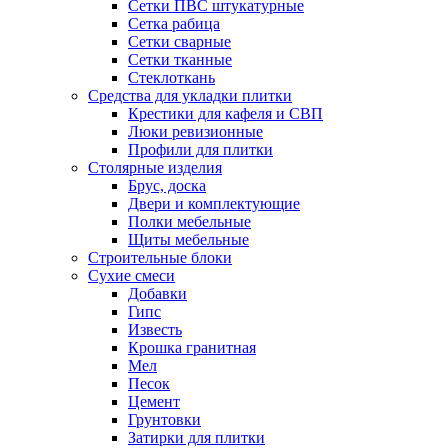
Сетки ПВС штукатурные
Сетка рабица
Сетки сварные
Сетки тканные
Стеклоткань
Средства для укладки плитки
Крестики для кафеля и СВП
Люки ревизионные
Профили для плитки
Столярные изделия
Брус, доска
Двери и комплектующие
Полки мебельные
Щиты мебельные
Строительные блоки
Сухие смеси
Добавки
Гипс
Известь
Крошка гранитная
Мел
Песок
Цемент
Грунтовки
Затирки для плитки