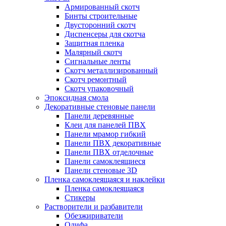
Армированный скотч
Бинты строительные
Двусторонний скотч
Диспенсеры для скотча
Защитная пленка
Малярный скотч
Сигнальные ленты
Скотч металлизированный
Скотч ремонтный
Скотч упаковочный
Эпоксидная смола
Декоративные стеновые панели
Панели деревянные
Клеи для панелей ПВХ
Панели мрамор гибкий
Панели ПВХ декоративные
Панели ПВХ отделочные
Панели самоклеящиеся
Панели стеновые 3D
Пленка самоклеящаяся и наклейки
Пленка самоклеящаяся
Стикеры
Растворители и разбавители
Обезжириватели
Олифа