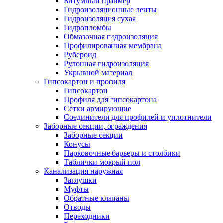
Битумный праймер
Гидроизоляционные ленты
Гидроизоляция сухая
Гидропломбы
Обмазочная гидроизоляция
Профилированная мембрана
Рубероид
Рулонная гидроизоляция
Укрывной материал
Гипсокартон и профиля
Гипсокартон
Профиля для гипсокартона
Сетки армирующие
Соединители для профилей и уплотнители
Заборные секции, ограждения
Заборные секции
Конусы
Парковочные барьеры и столбики
Таблички мокрый пол
Канализация наружная
Заглушки
Муфты
Обратные клапаны
Отводы
Переходники