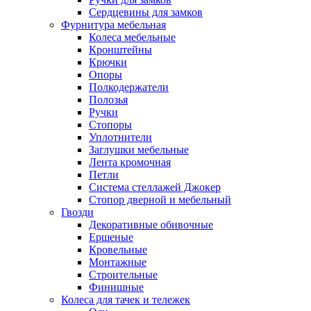
Сердцевины для замков
Фурнитура мебельная
Колеса мебельные
Кронштейны
Крючки
Опоры
Полкодержатели
Полозья
Ручки
Стопоры
Уплотнители
Заглушки мебельные
Лента кромочная
Петли
Система стеллажей Джокер
Стопор дверной и мебельный
Гвозди
Декоративные обивочные
Ершеные
Кровельные
Монтажные
Строительные
Финишные
Колеса для тачек и тележек