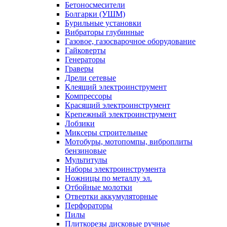
Бетоносмесители
Болгарки (УШМ)
Бурильные установки
Вибраторы глубинные
Газовое, газосварочное оборудование
Гайковерты
Генераторы
Граверы
Дрели сетевые
Клеящий электроинструмент
Компрессоры
Красящий электроинструмент
Крепежный электроинструмент
Лобзики
Миксеры строительные
Мотобуры, мотопомпы, виброплиты
бензиновые
Мультитулы
Наборы электроинструмента
Ножницы по металлу эл.
Отбойные молотки
Отвертки аккумуляторные
Перфораторы
Пилы
Плиткорезы дисковые ручные