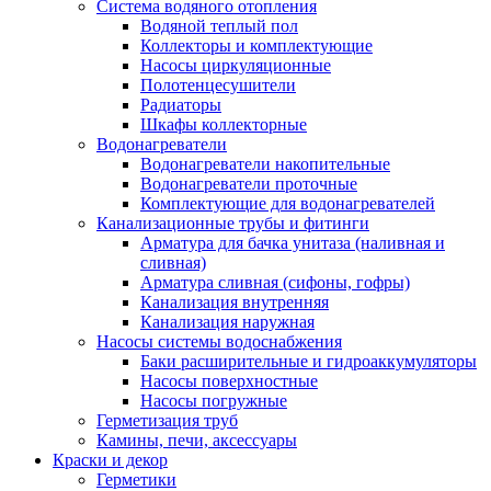
Система водяного отопления
Водяной теплый пол
Коллекторы и комплектующие
Насосы циркуляционные
Полотенцесушители
Радиаторы
Шкафы коллекторные
Водонагреватели
Водонагреватели накопительные
Водонагреватели проточные
Комплектующие для водонагревателей
Канализационные трубы и фитинги
Арматура для бачка унитаза (наливная и
сливная)
Арматура сливная (сифоны, гофры)
Канализация внутренняя
Канализация наружная
Насосы системы водоснабжения
Баки расширительные и гидроаккумуляторы
Насосы поверхностные
Насосы погружные
Герметизация труб
Камины, печи, аксессуары
Краски и декор
Герметики