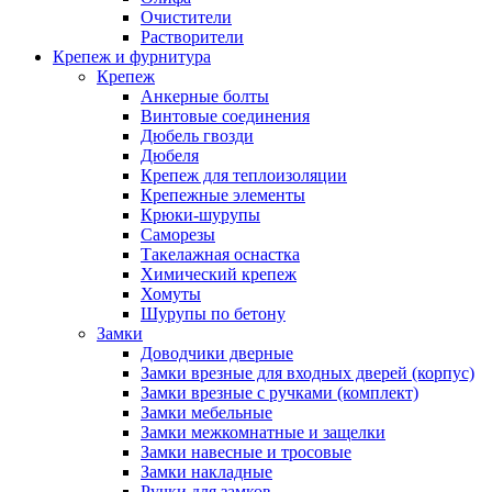
Очистители
Растворители
Крепеж и фурнитура
Крепеж
Анкерные болты
Винтовые соединения
Дюбель гвозди
Дюбеля
Крепеж для теплоизоляции
Крепежные элементы
Крюки-шурупы
Саморезы
Такелажная оснастка
Химический крепеж
Хомуты
Шурупы по бетону
Замки
Доводчики дверные
Замки врезные для входных дверей (корпус)
Замки врезные с ручками (комплект)
Замки мебельные
Замки межкомнатные и защелки
Замки навесные и тросовые
Замки накладные
Ручки для замков