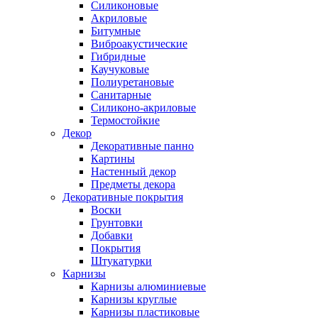
Силиконовые
Акриловые
Битумные
Виброакустические
Гибридные
Каучуковые
Полиуретановые
Санитарные
Силиконо-акриловые
Термостойкие
Декор
Декоративные панно
Картины
Настенный декор
Предметы декора
Декоративные покрытия
Воски
Грунтовки
Добавки
Покрытия
Штукатурки
Карнизы
Карнизы алюминиевые
Карнизы круглые
Карнизы пластиковые