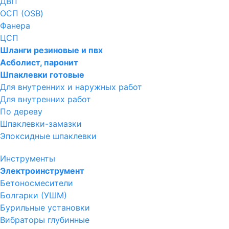
ДВП
ОСП (OSB)
Фанера
ЦСП
Шланги резиновые и пвх
Асболист, паронит
Шпаклевки готовые
Для внутренних и наружных работ
Для внутренних работ
По дереву
Шпаклевки-замазки
Эпоксидные шпаклевки
Инструменты
Электроинструмент
Бетоносмесители
Болгарки (УШМ)
Бурильные установки
Вибраторы глубинные