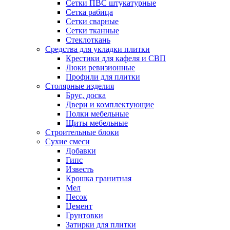
Сетки ПВС штукатурные
Сетка рабица
Сетки сварные
Сетки тканные
Стеклоткань
Средства для укладки плитки
Крестики для кафеля и СВП
Люки ревизионные
Профили для плитки
Столярные изделия
Брус, доска
Двери и комплектующие
Полки мебельные
Щиты мебельные
Строительные блоки
Сухие смеси
Добавки
Гипс
Известь
Крошка гранитная
Мел
Песок
Цемент
Грунтовки
Затирки для плитки