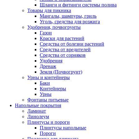
Шланги и фитинги системы полива
Товары для пикника
Мангалы, шампуры, гриль
Уголь, средства для розжига
Удобрения, почвогрунты
Газон
Краски для растений
Средства от болезни растений
Средства от вредителей
Средства от сорняков
Удобрения
Дренаж
Земля (Почвогрунт)
Урны и контейнеры
Баки
Контейнеры
Урны
Фонтаны питьевые
Напольные покрытия
Ламинат
Линолеум
Плинтусы и пороги
Плинтусы напольные
Пороги
Подложка для ламината