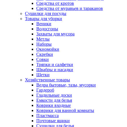
Средства от кротов
Средства от муравьев и тараканов
Сушилки для посуды
Товары для уборки
Веники
Водосгоны
Захваты для мусора
Метлы
Наборы
Окномойки
Скребки
Совки
Тряпки и салфетки
Швабры и насадки
Щетки
Хозяйственные товары
Ведра бытовые, тазы, мусорки
Гардероб
Гладильные доски
Емкости для белья
Коврики входные
Коврики для ванной комнаты
Пластмасса
Почтовые ящики
Сушилки для белья