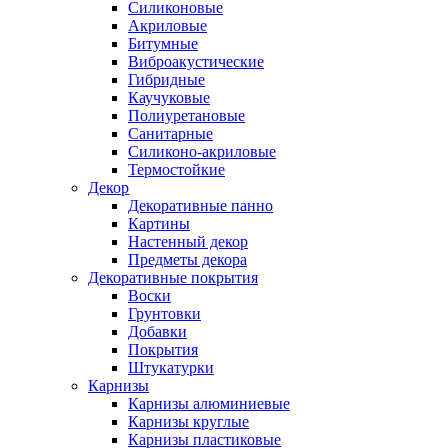
Силиконовые
Акриловые
Битумные
Виброакустические
Гибридные
Каучуковые
Полиуретановые
Санитарные
Силиконо-акриловые
Термостойкие
Декор
Декоративные панно
Картины
Настенный декор
Предметы декора
Декоративные покрытия
Воски
Грунтовки
Добавки
Покрытия
Штукатурки
Карнизы
Карнизы алюминиевые
Карнизы круглые
Карнизы пластиковые