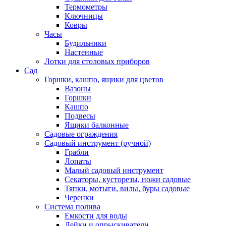
Термометры
Ключницы
Ковры
Часы
Будильники
Настенные
Лотки для столовых приборов
Сад
Горшки, кашпо, ящики для цветов
Вазоны
Горшки
Кашпо
Подвесы
Ящики балконные
Садовые ограждения
Садовый инструмент (ручной)
Грабли
Лопаты
Малый садовый инструмент
Секаторы, кусторезы, ножи садовые
Тяпки, мотыги, вилы, буры садовые
Черенки
Система полива
Емкости для воды
Лейки и опрыскиватели