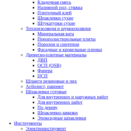
Кладочная смесь
Наливной пол, стяжка
Плиточный клей
Шпаклевки сухие
Штукатурки сухие
Теплоизоляция и шумоизоляция
Минеральная вата
Пенополистирольные плиты
Поролон и синтепон
Фасадные и кровельные пленки
Древесно-плитные материалы
ДВП
ОСП (OSB)
Фанера
ЦСП
Шланги резиновые и пвх
Асболист, паронит
Шпаклевки готовые
Для внутренних и наружных работ
Для внутренних работ
По дереву
Шпаклевки-замазки
Эпоксидные шпаклевки
Инструменты
Электроинструмент