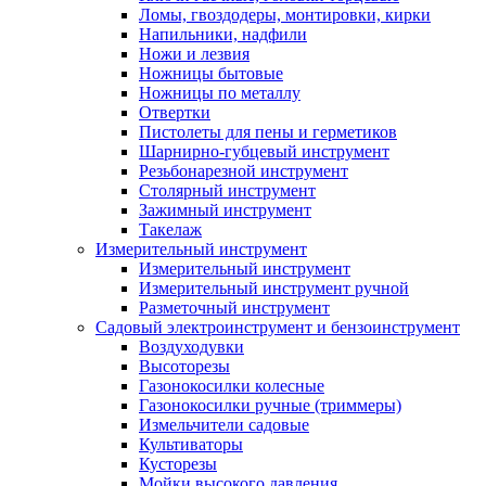
Ломы, гвоздодеры, монтировки, кирки
Напильники, надфили
Ножи и лезвия
Ножницы бытовые
Ножницы по металлу
Отвертки
Пистолеты для пены и герметиков
Шарнирно-губцевый инструмент
Резьбонарезной инструмент
Столярный инструмент
Зажимный инструмент
Такелаж
Измерительный инструмент
Измерительный инструмент
Измерительный инструмент ручной
Разметочный инструмент
Садовый электроинструмент и бензоинструмент
Воздуходувки
Высоторезы
Газонокосилки колесные
Газонокосилки ручные (триммеры)
Измельчители садовые
Культиваторы
Кусторезы
Мойки высокого давления