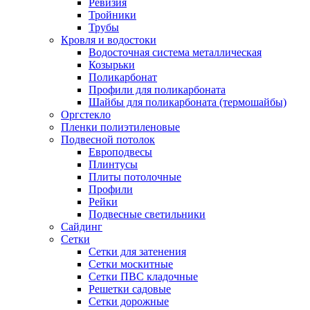
Ревизия
Тройники
Трубы
Кровля и водостоки
Водосточная система металлическая
Козырьки
Поликарбонат
Профили для поликарбоната
Шайбы для поликарбоната (термошайбы)
Оргстекло
Пленки полиэтиленовые
Подвесной потолок
Европодвесы
Плинтусы
Плиты потолочные
Профили
Рейки
Подвесные светильники
Сайдинг
Сетки
Сетки для затенения
Сетки москитные
Сетки ПВС кладочные
Решетки садовые
Сетки дорожные