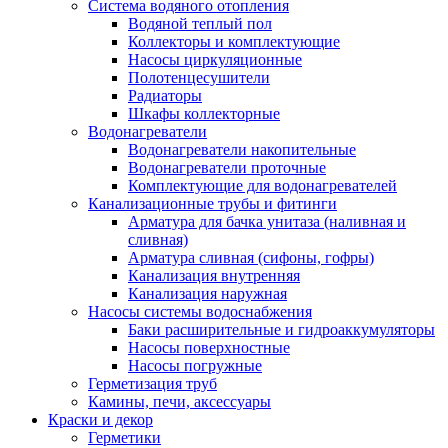
Система водяного отопления
Водяной теплый пол
Коллекторы и комплектующие
Насосы циркуляционные
Полотенцесушители
Радиаторы
Шкафы коллекторные
Водонагреватели
Водонагреватели накопительные
Водонагреватели проточные
Комплектующие для водонагревателей
Канализационные трубы и фитинги
Арматура для бачка унитаза (наливная и
сливная)
Арматура сливная (сифоны, гофры)
Канализация внутренняя
Канализация наружная
Насосы системы водоснабжения
Баки расширительные и гидроаккумуляторы
Насосы поверхностные
Насосы погружные
Герметизация труб
Камины, печи, аксессуары
Краски и декор
Герметики