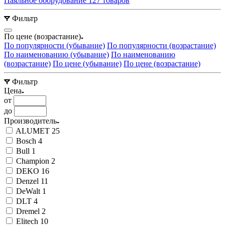
Паяльное оборудование
127 товаров
Фильтр
По цене (возрастание)
По популярности (убывание)
По популярности (возрастание)
По наименованию (убывание)
По наименованию
(возрастание)
По цене (убывание)
По цене (возрастание)
Фильтр
Цена
от
до
Производитель
ALUMET
25
Bosch
4
Bull
1
Champion
2
DEKO
16
Denzel
11
DeWalt
1
DLT
4
Dremel
2
Elitech
10