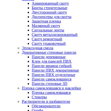
Армированный скотч
Бинты строительные
Двусторонний скотч
Диспенсеры для скотча
Защитная пленка
Малярный скотч
Сигнальные ленты
Скотч металлизированный
Скотч ремонтный
Скотч упаковочный
Эпоксидная смола
Декоративные стеновые панели
Панели деревянные
Клеи для панелей ПВХ
Панели мрамор гибкий
Панели ПВХ декоративные
Панели ПВХ отделочные
Панели самоклеящиеся
Панели стеновые 3D
Пленка самоклеящаяся и наклейки
Пленка самоклеящаяся
Стикеры
Растворители и разбавители
Обезжириватели
Олифа