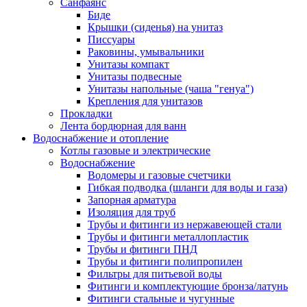
Санфаянс
Биде
Крышки (сиденья) на унитаз
Писсуары
Раковины, умывальники
Унитазы компакт
Унитазы подвесные
Унитазы напольные (чаша "генуа")
Крепления для унитазов
Прокладки
Лента бордюрная для ванн
Водоснабжение и отопление
Котлы газовые и электрические
Водоснабжение
Водомеры и газовые счетчики
Гибкая подводка (шланги для воды и газа)
Запорная арматура
Изоляция для труб
Трубы и фитинги из нержавеющей стали
Трубы и фитинги металлопластик
Трубы и фитинги ПНД
Трубы и фитинги полипропилен
Фильтры для питьевой воды
Фитинги и комплектующие бронза/латунь
Фитинги стальные и чугунные