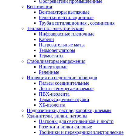
Обогреватели промышленные
Вентиляция
Вентиляторы вытяжные
Решетки вентиляционные
Труба вентиляционная , соединения
Теплый пол электрический
Инфракрасные пленочные
Кабели
Нагревательные маты
Терморегуляторы
Термостаты
Стабилизаторы напряжения
Инверторные
Релейные
Изоляция и соединение проводов
Гильзы соединительные
Ленты термоусаживаемые
ПВХ-изолента
Термоусадочные трубки
ХБ-изолента
Подрозетники, распредкоробки, клеммы
Удлинители, вилки, патроны
Патроны для светильников и люстр
Розетки и вилки силовые
Тройники и переходники электрические