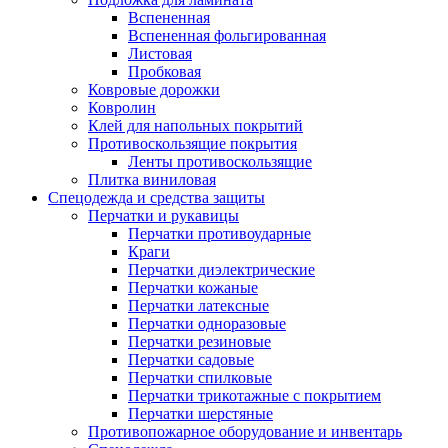
Вспененная
Вспененная фольгированная
Листовая
Пробковая
Ковровые дорожки
Ковролин
Клей для напольных покрытий
Противоскользящие покрытия
Ленты противоскользящие
Плитка виниловая
Спецодежда и средства защиты
Перчатки и рукавицы
Перчатки противоударные
Краги
Перчатки диэлектрические
Перчатки кожаные
Перчатки латексные
Перчатки одноразовые
Перчатки резиновые
Перчатки садовые
Перчатки спилковые
Перчатки трикотажные с покрытием
Перчатки шерстяные
Противопожарное оборудование и инвентарь