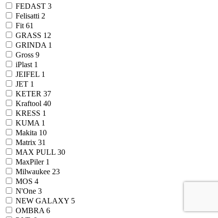
FEDAST
3
Felisatti
2
Fit
61
GRASS
12
GRINDA
1
Gross
9
iPlast
1
JEIFEL
1
JET
1
KETER
37
Kraftool
40
KRESS
1
KUMA
1
Makita
10
Matrix
31
MAX PULL
30
MaxPiler
1
Milwaukee
23
MOS
4
N'One
3
NEW GALAXY
5
OMBRA
6