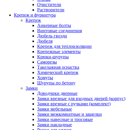
Очистители
Растворители
Крепеж и фурнитура
Крепеж
Анкерные болты
Винтовые соединения
Дюбель гвозди
Дюбеля
Крепеж для теплоизоляции
Крепежные элементы
Крюки-шурупы
Саморезы
Такелажная оснастка
Химический крепеж
Хомуты
Шурупы по бетону
Замки
Доводчики дверные
Замки врезные для входных дверей (корпус)
Замки врезные с ручками (комплект)
Замки мебельные
Замки межкомнатные и защелки
Замки навесные и тросовые
Замки накладные
Ручки для замков