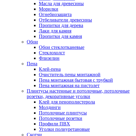
Масла для древесины
Морилки
Огнебиозащита
Отбеливатели древесины
Пропитки для дерева
Лаки для камня
Пропитки для камня
Обои
Обои стеклотканевые
Стеклохолст
Флизелин
Пена
Клей-пена
Очиститель пены монтажной
Пена монтажная бытовая с трубкой
Пена монтажная на пистолет
Плинтусы настенные и потолочные, потолочные
розетки, декоративные уголки
Клей для пенополистерола
Молдинги
Потолочные плинтусы
Потолочные розетки
Профили ПВХ
Уголки полиуретановые
Скотчи