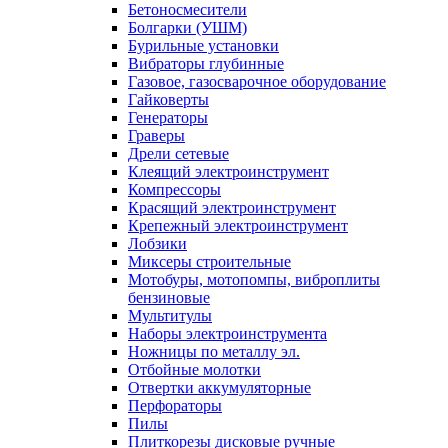
Бетоносмесители
Болгарки (УШМ)
Бурильные установки
Вибраторы глубинные
Газовое, газосварочное оборудование
Гайковерты
Генераторы
Граверы
Дрели сетевые
Клеящий электроинструмент
Компрессоры
Красящий электроинструмент
Крепежный электроинструмент
Лобзики
Миксеры строительные
Мотобуры, мотопомпы, виброплиты
бензиновые
Мультитулы
Наборы электроинструмента
Ножницы по металлу эл.
Отбойные молотки
Отвертки аккумуляторные
Перфораторы
Пилы
Плиткорезы дисковые ручные