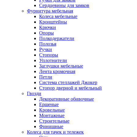
Сердцевины для замков
Фурнитура мебельная
Колеса мебельные
Кронштейны
Крючки
Опоры
Полкодержатели
Полозья
Ручки
Стопоры
Уплотнители
Заглушки мебельные
Лента кромочная
Петли
Система стеллажей Джокер
Стопор дверной и мебельный
Гвозди
Декоративные обивочные
Ершеные
Кровельные
Монтажные
Строительные
Финишные
Колеса для тачек и тележек