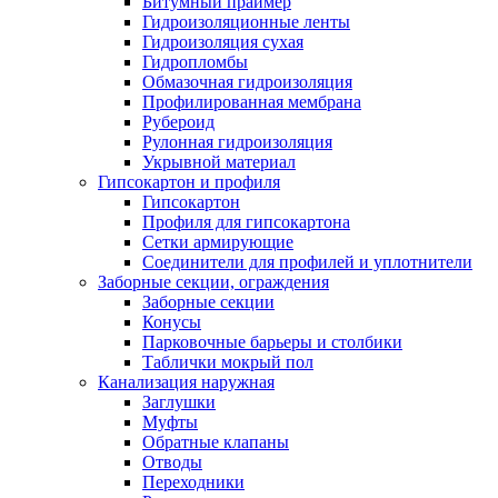
Битумный праймер
Гидроизоляционные ленты
Гидроизоляция сухая
Гидропломбы
Обмазочная гидроизоляция
Профилированная мембрана
Рубероид
Рулонная гидроизоляция
Укрывной материал
Гипсокартон и профиля
Гипсокартон
Профиля для гипсокартона
Сетки армирующие
Соединители для профилей и уплотнители
Заборные секции, ограждения
Заборные секции
Конусы
Парковочные барьеры и столбики
Таблички мокрый пол
Канализация наружная
Заглушки
Муфты
Обратные клапаны
Отводы
Переходники