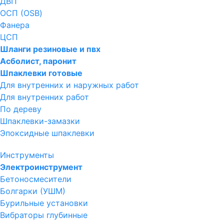
ДВП
ОСП (OSB)
Фанера
ЦСП
Шланги резиновые и пвх
Асболист, паронит
Шпаклевки готовые
Для внутренних и наружных работ
Для внутренних работ
По дереву
Шпаклевки-замазки
Эпоксидные шпаклевки
Инструменты
Электроинструмент
Бетоносмесители
Болгарки (УШМ)
Бурильные установки
Вибраторы глубинные