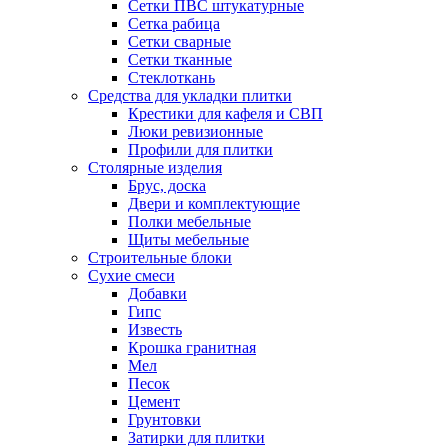
Сетки ПВС штукатурные
Сетка рабица
Сетки сварные
Сетки тканные
Стеклоткань
Средства для укладки плитки
Крестики для кафеля и СВП
Люки ревизионные
Профили для плитки
Столярные изделия
Брус, доска
Двери и комплектующие
Полки мебельные
Щиты мебельные
Строительные блоки
Сухие смеси
Добавки
Гипс
Известь
Крошка гранитная
Мел
Песок
Цемент
Грунтовки
Затирки для плитки