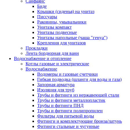
Санфаянс
Биде
Крышки (сиденья) на унитаз
Писсуары
Раковины, умывальники
Унитазы компакт
Унитазы подвесные
Унитазы напольные (чаша "генуа")
Крепления для унитазов
Прокладки
Лента бордюрная для ванн
Водоснабжение и отопление
Котлы газовые и электрические
Водоснабжение
Водомеры и газовые счетчики
Гибкая подводка (шланги для воды и газа)
Запорная арматура
Изоляция для труб
Трубы и фитинги из нержавеющей стали
Трубы и фитинги металлопластик
Трубы и фитинги ПНД
Трубы и фитинги полипропилен
Фильтры для питьевой воды
Фитинги и комплектующие бронза/латунь
Фитинги стальные и чугунные