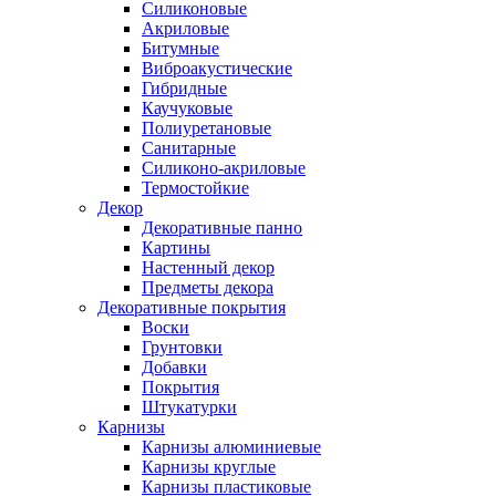
Силиконовые
Акриловые
Битумные
Виброакустические
Гибридные
Каучуковые
Полиуретановые
Санитарные
Силиконо-акриловые
Термостойкие
Декор
Декоративные панно
Картины
Настенный декор
Предметы декора
Декоративные покрытия
Воски
Грунтовки
Добавки
Покрытия
Штукатурки
Карнизы
Карнизы алюминиевые
Карнизы круглые
Карнизы пластиковые