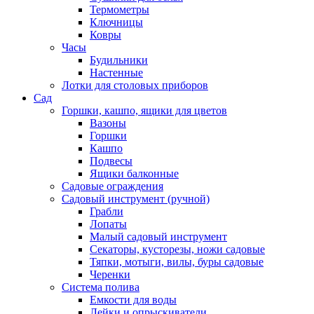
Термометры
Ключницы
Ковры
Часы
Будильники
Настенные
Лотки для столовых приборов
Сад
Горшки, кашпо, ящики для цветов
Вазоны
Горшки
Кашпо
Подвесы
Ящики балконные
Садовые ограждения
Садовый инструмент (ручной)
Грабли
Лопаты
Малый садовый инструмент
Секаторы, кусторезы, ножи садовые
Тяпки, мотыги, вилы, буры садовые
Черенки
Система полива
Емкости для воды
Лейки и опрыскиватели