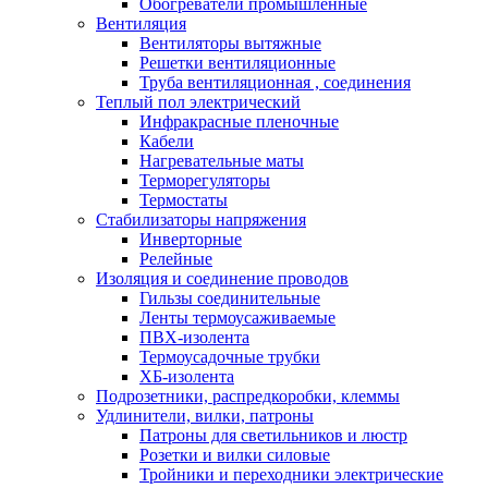
Обогреватели промышленные
Вентиляция
Вентиляторы вытяжные
Решетки вентиляционные
Труба вентиляционная , соединения
Теплый пол электрический
Инфракрасные пленочные
Кабели
Нагревательные маты
Терморегуляторы
Термостаты
Стабилизаторы напряжения
Инверторные
Релейные
Изоляция и соединение проводов
Гильзы соединительные
Ленты термоусаживаемые
ПВХ-изолента
Термоусадочные трубки
ХБ-изолента
Подрозетники, распредкоробки, клеммы
Удлинители, вилки, патроны
Патроны для светильников и люстр
Розетки и вилки силовые
Тройники и переходники электрические