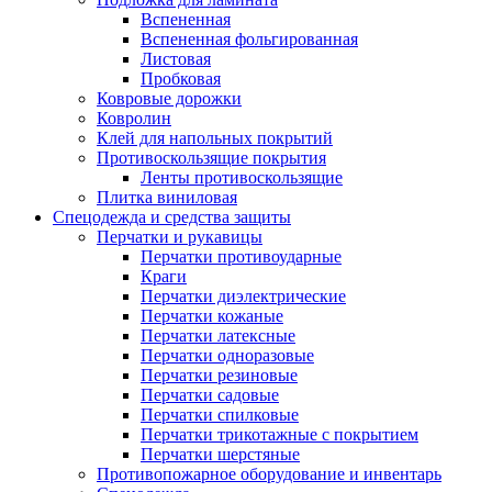
Вспененная
Вспененная фольгированная
Листовая
Пробковая
Ковровые дорожки
Ковролин
Клей для напольных покрытий
Противоскользящие покрытия
Ленты противоскользящие
Плитка виниловая
Спецодежда и средства защиты
Перчатки и рукавицы
Перчатки противоударные
Краги
Перчатки диэлектрические
Перчатки кожаные
Перчатки латексные
Перчатки одноразовые
Перчатки резиновые
Перчатки садовые
Перчатки спилковые
Перчатки трикотажные с покрытием
Перчатки шерстяные
Противопожарное оборудование и инвентарь