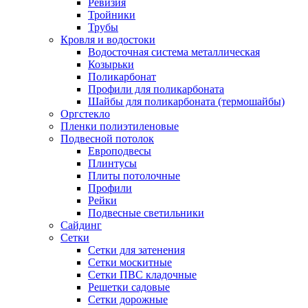
Ревизия
Тройники
Трубы
Кровля и водостоки
Водосточная система металлическая
Козырьки
Поликарбонат
Профили для поликарбоната
Шайбы для поликарбоната (термошайбы)
Оргстекло
Пленки полиэтиленовые
Подвесной потолок
Европодвесы
Плинтусы
Плиты потолочные
Профили
Рейки
Подвесные светильники
Сайдинг
Сетки
Сетки для затенения
Сетки москитные
Сетки ПВС кладочные
Решетки садовые
Сетки дорожные