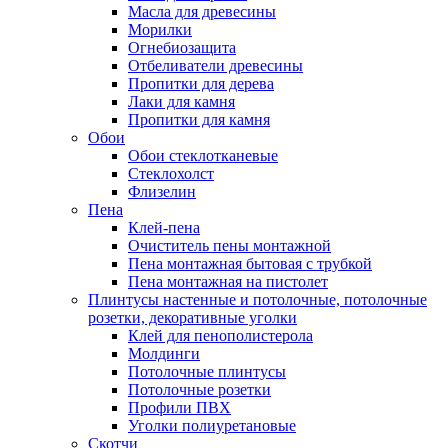
Масла для древесины
Морилки
Огнебиозащита
Отбеливатели древесины
Пропитки для дерева
Лаки для камня
Пропитки для камня
Обои
Обои стеклотканевые
Стеклохолст
Флизелин
Пена
Клей-пена
Очиститель пены монтажной
Пена монтажная бытовая с трубкой
Пена монтажная на пистолет
Плинтусы настенные и потолочные, потолочные
розетки, декоративные уголки
Клей для пенополистерола
Молдинги
Потолочные плинтусы
Потолочные розетки
Профили ПВХ
Уголки полиуретановые
Скотчи