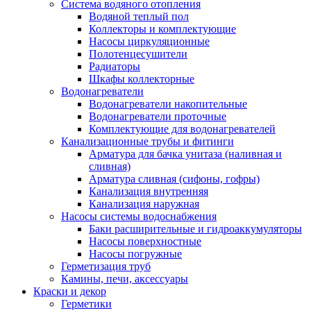
Система водяного отопления
Водяной теплый пол
Коллекторы и комплектующие
Насосы циркуляционные
Полотенцесушители
Радиаторы
Шкафы коллекторные
Водонагреватели
Водонагреватели накопительные
Водонагреватели проточные
Комплектующие для водонагревателей
Канализационные трубы и фитинги
Арматура для бачка унитаза (наливная и
сливная)
Арматура сливная (сифоны, гофры)
Канализация внутренняя
Канализация наружная
Насосы системы водоснабжения
Баки расширительные и гидроаккумуляторы
Насосы поверхностные
Насосы погружные
Герметизация труб
Камины, печи, аксессуары
Краски и декор
Герметики