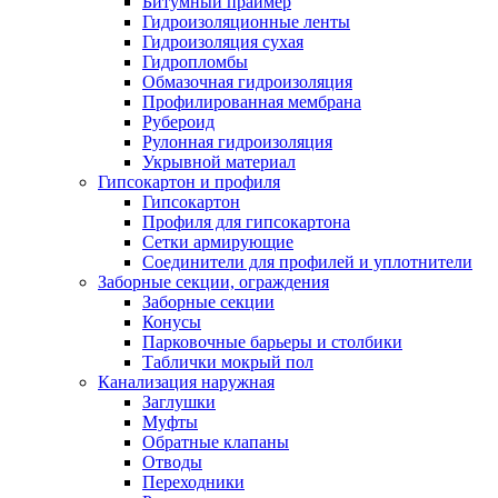
Битумный праймер
Гидроизоляционные ленты
Гидроизоляция сухая
Гидропломбы
Обмазочная гидроизоляция
Профилированная мембрана
Рубероид
Рулонная гидроизоляция
Укрывной материал
Гипсокартон и профиля
Гипсокартон
Профиля для гипсокартона
Сетки армирующие
Соединители для профилей и уплотнители
Заборные секции, ограждения
Заборные секции
Конусы
Парковочные барьеры и столбики
Таблички мокрый пол
Канализация наружная
Заглушки
Муфты
Обратные клапаны
Отводы
Переходники