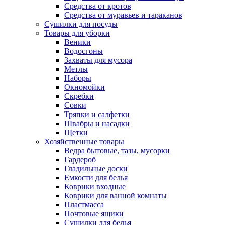
Средства от кротов
Средства от муравьев и тараканов
Сушилки для посуды
Товары для уборки
Веники
Водосгоны
Захваты для мусора
Метлы
Наборы
Окномойки
Скребки
Совки
Тряпки и салфетки
Швабры и насадки
Щетки
Хозяйственные товары
Ведра бытовые, тазы, мусорки
Гардероб
Гладильные доски
Емкости для белья
Коврики входные
Коврики для ванной комнаты
Пластмасса
Почтовые ящики
Сушилки для белья