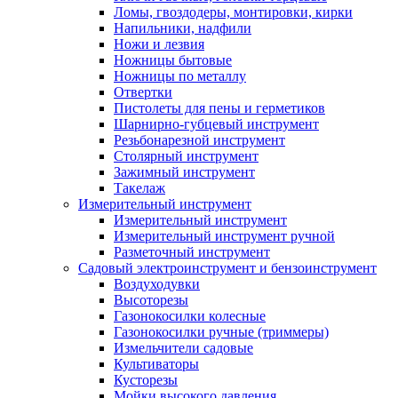
Ломы, гвоздодеры, монтировки, кирки
Напильники, надфили
Ножи и лезвия
Ножницы бытовые
Ножницы по металлу
Отвертки
Пистолеты для пены и герметиков
Шарнирно-губцевый инструмент
Резьбонарезной инструмент
Столярный инструмент
Зажимный инструмент
Такелаж
Измерительный инструмент
Измерительный инструмент
Измерительный инструмент ручной
Разметочный инструмент
Садовый электроинструмент и бензоинструмент
Воздуходувки
Высоторезы
Газонокосилки колесные
Газонокосилки ручные (триммеры)
Измельчители садовые
Культиваторы
Кусторезы
Мойки высокого давления