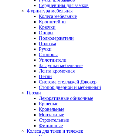
Сердцевины для замков
Фурнитура мебельная
Колеса мебельные
Кронштейны
Крючки
Опоры
Полкодержатели
Полозья
Ручки
Стопоры
Уплотнители
Заглушки мебельные
Лента кромочная
Петли
Система стеллажей Джокер
Стопор дверной и мебельный
Гвозди
Декоративные обивочные
Ершеные
Кровельные
Монтажные
Строительные
Финишные
Колеса для тачек и тележек