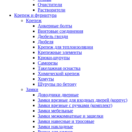
Очистители
Растворители
Крепеж и фурнитура
Крепеж
Анкерные болты
Винтовые соединения
Дюбель гвозди
Дюбеля
Крепеж для теплоизоляции
Крепежные элементы
Крюки-шурупы
Саморезы
Такелажная оснастка
Химический крепеж
Хомуты
Шурупы по бетону
Замки
Доводчики дверные
Замки врезные для входных дверей (корпус)
Замки врезные с ручками (комплект)
Замки мебельные
Замки межкомнатные и защелки
Замки навесные и тросовые
Замки накладные
Ручки для замков