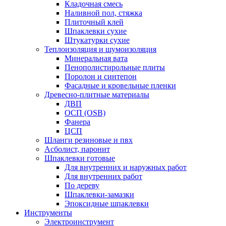
Кладочная смесь
Наливной пол, стяжка
Плиточный клей
Шпаклевки сухие
Штукатурки сухие
Теплоизоляция и шумоизоляция
Минеральная вата
Пенополистирольные плиты
Поролон и синтепон
Фасадные и кровельные пленки
Древесно-плитные материалы
ДВП
ОСП (OSB)
Фанера
ЦСП
Шланги резиновые и пвх
Асболист, паронит
Шпаклевки готовые
Для внутренних и наружных работ
Для внутренних работ
По дереву
Шпаклевки-замазки
Эпоксидные шпаклевки
Инструменты
Электроинструмент