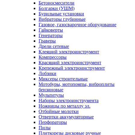
Бетоносмесители
Болгарки (УШМ)
Бурильные установки
Вибраторы глубинные
Газовое, газосварочное оборудование
Гайковерты
Генераторы
Граверы
Дрели сетевые
Клеящий электроинструмент
Компрессоры
Красящий электроинструмент
Крепежный электроинструмент
Лобзики
Миксеры строительные
Мотобуры, мотопомпы, виброплиты
бензиновые
Мультитулы
Наборы электроинструмента
Ножницы по металлу эл.
Отбойные молотки
Отвертки аккумуляторные
Перфораторы
Пилы
Плиткорезы дисковые ручные