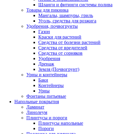
Шланги и фитинги системы полива
Товары для пикника
Мангалы, шампуры, гриль
Уголь, средства для розжига
Удобрения, почвогрунты
Газон
Краски для растений
Средства от болезни растений
Средства от вредителей
Средства от сорняков
Удобрения
Дренаж
Земля (Почвогрунт)
Урны и контейнеры
Баки
Контейнеры
Урны
Фонтаны питьевые
Напольные покрытия
Ламинат
Линолеум
Плинтусы и пороги
Плинтусы напольные
Пороги
Подложка для ламината