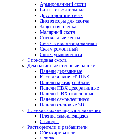
Армированный скотч
Бинты строительные
Двусторонний скотч
Диспенсеры для скотча
Защитная пленка
Малярный скотч
Сигнальные ленты
Скотч металлизированный
Скотч ремонтный
Скотч упаковочный
Эпоксидная смола
Декоративные стеновые панели
Панели деревянные
Клеи для панелей ПВХ
Панели мрамор гибкий
Панели ПВХ декоративные
Панели ПВХ отделочные
Панели самоклеящиеся
Панели стеновые 3D
Пленка самоклеящаяся и наклейки
Пленка самоклеящаяся
Стикеры
Растворители и разбавители
Обезжириватели
Олифа