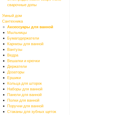
сварочные допы
Полосы стальные
Проволока
Умный дом
Трубы стальные
Сантехника
Уголки стальные
Аксессуары для ванной
Водоотвод
Мыльницы
Назад
Бумагодержатели
Водоотвод
Карнизы для ванной
Дождеприемники
Вантузы
Дренажные системы
Ведра
Комплектующие
Вешалки и крючки
Лотки
Держатели
Люки
Дозаторы
Решетки
Ершики
Гидроизоляция
Кольца для шторок
Назад
Наборы для ванной
Гидроизоляция
Панели для ванной
Битумные мастики
Полки для ванной
Битумный праймер
Поручни для ванной
Гидроизоляционные ленты
Стаканы для зубных щеток
Гидроизоляция сухая