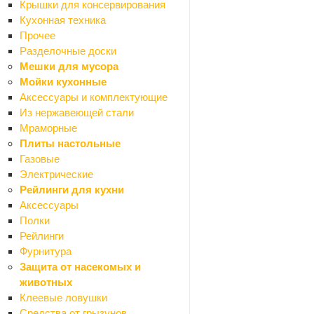
Декор
Крышки для консервирования
Назад
Кухонная техника
Декор
Прочее
Декоративные панно
Разделочные доски
Картины
Мешки для мусора
Настенный декор
Мойки кухонные
Предметы декора
Аксессуары и комплектующие
Декоративные покрытия
Из нержавеющей стали
Назад
Мраморные
Декоративные покрытия
Плиты настольные
Воски
Газовые
Грунтовки
Электрические
Добавки
Рейлинги для кухни
Покрытия
Аксессуары
Штукатурки
Полки
Карнизы
Рейлинги
Назад
Фурнитура
Карнизы
Защита от насекомых и
Карнизы алюминиевые
животных
Карнизы круглые
Клеевые ловушки
Карнизы пластиковые
Средства от грызунов