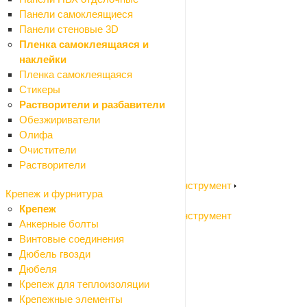
Пистолеты для пены и герметиков
Панели самоклеящиеся
Шарнирно-губцевый инструмент
Панели стеновые 3D
Резьбонарезной инструмент
Пленка самоклеящаяся и
Столярный инструмент
наклейки
Зажимный инструмент
Пленка самоклеящаяся
Такелаж
Стикеры
Измерительный инструмент
Растворители и разбавители
Назад
Обезжириватели
Измерительный инструмент
Олифа
Измерительный инструмент
Очистители
Измерительный инструмент ручной
Растворители
Разметочный инструмент
Садовый электроинструмент и бензоинструмент
Крепеж и фурнитура
Назад
Крепеж
Садовый электроинструмент и бензоинструмент
Анкерные болты
Воздуходувки
Винтовые соединения
Высоторезы
Дюбель гвозди
Газонокосилки колесные
Дюбеля
Газонокосилки ручные (триммеры)
Крепеж для теплоизоляции
Измельчители садовые
Крепежные элементы
Культиваторы