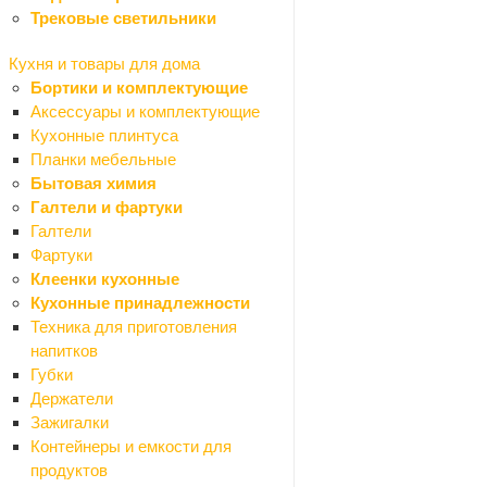
Насосы поверхностные
Трековые светильники
Насосы погружные
Герметизация труб
Кухня и товары для дома
Камины, печи, аксессуары
Бортики и комплектующие
Краски и декор
Аксессуары и комплектующие
Назад
Кухонные плинтуса
Краски и декор
Планки мебельные
Герметики
Бытовая химия
Назад
Галтели и фартуки
Герметики
Галтели
Силиконовые
Фартуки
Акриловые
Клеенки кухонные
Битумные
Кухонные принадлежности
Виброакустические
Техника для приготовления
Гибридные
напитков
Каучуковые
Губки
Полиуретановые
Держатели
Санитарные
Зажигалки
Силиконо-акриловые
Контейнеры и емкости для
Термостойкие
продуктов