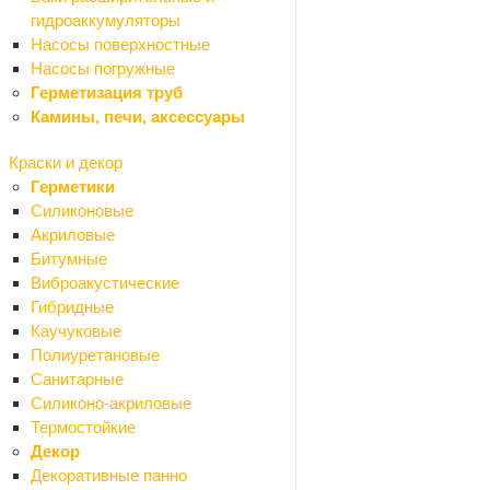
Добавки
гидроаккумуляторы
Гипс
Насосы поверхностные
Известь
Насосы погружные
Крошка гранитная
Герметизация труб
Мел
Камины, печи, аксессуары
Песок
Цемент
Краски и декор
Грунтовки
Герметики
Затирки для плитки
Силиконовые
Кладочная смесь
Акриловые
Наливной пол, стяжка
Битумные
Плиточный клей
Виброакустические
Шпаклевки сухие
Гибридные
Штукатурки сухие
Каучуковые
Теплоизоляция и шумоизоляция
Полиуретановые
Назад
Санитарные
Теплоизоляция и шумоизоляция
Силиконо-акриловые
Минеральная вата
Термостойкие
Пенополистирольные плиты
Декор
Поролон и синтепон
Декоративные панно
Фасадные и кровельные пленки