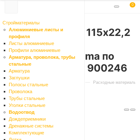
0
Стройматериалы
Диск алмазный 115х22,2
Алюминиевые листы и
профиля
сегмент 1,9мм
Листы алюминиевые
Профили алюминиевые
METALLICA Optima по
Арматура, проволока, трубы
стальные
бетону,кирпичу 900246
Арматура
Заглушки
Главная
Каталог
Инструменты
Расходные материалы и
Полосы стальные
Проволока
Трубы стальные
Уголки стальные
Артикул: 900246
Водоотвод
Код: 112066
Дождеприемники
Дренажные системы
Комплектующие
Характеристики
Лотки