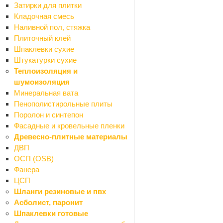
Затирки для плитки
Кладочная смесь
Наливной пол, стяжка
Плиточный клей
Ссылка на товар другого магазина
*
Шпаклевки сухие
Штукатурки сухие
Теплоизоляция и
Сообщение
шумоизоляция
Минеральная вата
Пенополистирольные плиты
Поролон и синтепон
Фасадные и кровельные пленки
Древесно-плитные материалы
ДВП
ОСП (OSB)
Я согласен на
обработку персональных данных
Фанера
ЦСП
Шланги резиновые и пвх
ОТПРАВИТЬ
Асболист, паронит
Шпаклевки готовые