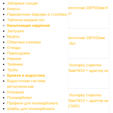
Заборные секции
Наждачка ленточная 100*610мм К
Конусы
80 Matrix 3шт
Парковочные барьеры и столбики
280 ₽
Таблички мокрый пол
Канализация наружная
Заглушки
Муфты
Наждачка ленточная 100*610мм
Обратные клапаны
К100 Matrix 3шт
Отводы
280 ₽
Переходники
Ревизия
Тройники
Насадка на болгарку (тарелка
Трубы
опорная) 125мм*М14 + адаптер на
Кровля и водостоки
дрель Fit
Водосточная система
329 ₽
металлическая
Козырьки
Насадка на болгарку (тарелка
Поликарбонат
опорная) 125мм*М14 + адаптер на
Профили для поликарбоната
дрель MD-STARS
Шайбы для поликарбоната
255 ₽