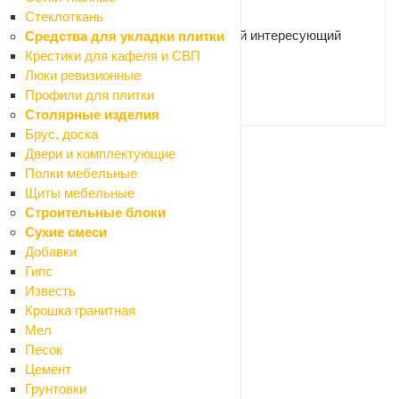
Стеклоткань
Наши специалисты ответят на любой интересующий
Средства для укладки плитки
вопрос
Крестики для кафеля и СВП
Люки ревизионные
Профили для плитки
ЗАДАТЬ ВОПРОС
Столярные изделия
Брус, доска
Двери и комплектующие
Ваше имя
*
Полки мебельные
Щиты мебельные
Строительные блоки
Сухие смеси
Телефон
*
Добавки
Гипс
Известь
Крошка гранитная
Email
Мел
Песок
Цемент
Грунтовки
Название товара
*