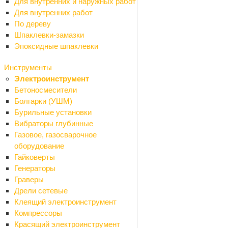
Для внутренних и наружных работ
Для внутренних работ
По дереву
Шпаклевки-замазки
Эпоксидные шпаклевки
Инструменты
Электроинструмент
Бетоносмесители
Болгарки (УШМ)
Бурильные установки
Вибраторы глубинные
Газовое, газосварочное
оборудование
Ваше имя
*
Гайковерты
Генераторы
Граверы
Телефон
*
Дрели сетевые
Клеящий электроинструмент
Компрессоры
Красящий электроинструмент