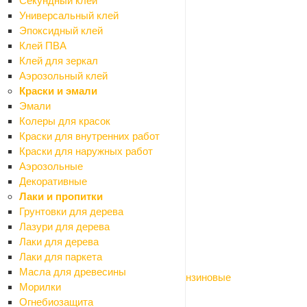
Секундный клей
Электроинструмент
Универсальный клей
Назад
Эпоксидный клей
Электроинструмент
Клей ПВА
Бетоносмесители
Клей для зеркал
Болгарки (УШМ)
Аэрозольный клей
Бурильные установки
Краски и эмали
Вибраторы глубинные
Эмали
Газовое, газосварочное оборудование
Колеры для красок
Гайковерты
Краски для внутренних работ
Генераторы
Краски для наружных работ
Граверы
Аэрозольные
Дрели сетевые
Декоративные
Клеящий электроинструмент
Лаки и пропитки
Компрессоры
Грунтовки для дерева
Красящий электроинструмент
Лазури для дерева
Крепежный электроинструмент
Лаки для дерева
Лобзики
Лаки для паркета
Миксеры строительные
Масла для древесины
Мотобуры, мотопомпы, виброплиты бензиновые
Морилки
Мультитулы
Огнебиозащита