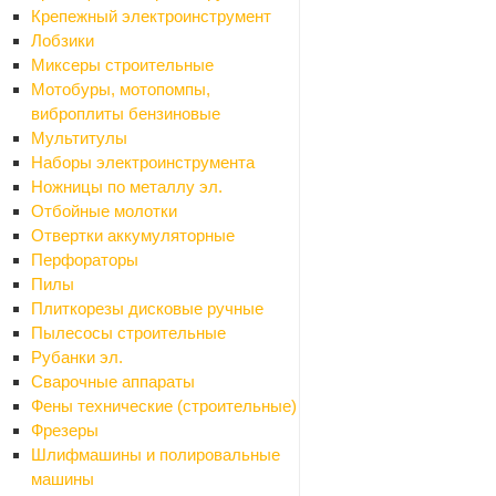
Email
Крепежный электроинструмент
Лобзики
Миксеры строительные
Мотобуры, мотопомпы,
Вопрос
*
виброплиты бензиновые
Мультитулы
Наборы электроинструмента
Ножницы по металлу эл.
Отбойные молотки
Отвертки аккумуляторные
Перфораторы
Пилы
Я согласен на
обработку персональных данных
Плиткорезы дисковые ручные
Пылесосы строительные
Рубанки эл.
ОТПРАВИТЬ
Сварочные аппараты
Фены технические (строительные)
Фрезеры
Шлифмашины и полировальные
машины