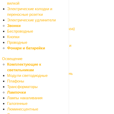
Котлы газовые и электрические
вилкой
Водоснабжение
Электрические колодки и
Назад
переносные розетки
Водоснабжение
Электрические удлинители
Водомеры и газовые счетчики
Звонки
Гибкая подводка (шланги для воды и газа)
Беспроводные
Запорная арматура
Кнопки
Изоляция для труб
Проводные
Трубы и фитинги из нержавеющей стали
Фонари и батарейки
Трубы и фитинги металлопластик
Трубы и фитинги ПНД
Освещение
Трубы и фитинги полипропилен
Комплектующие к
Фильтры для питьевой воды
светильникам
Фитинги и комплектующие бронза/латунь
Модули светодиодные
Фитинги стальные и чугунные
Плафоны
Система водяного отопления
Трансформаторы
Назад
Лампочки
Система водяного отопления
Лампы накаливания
Водяной теплый пол
Галогенные
Коллекторы и комплектующие
Люминесцентные
Насосы циркуляционные