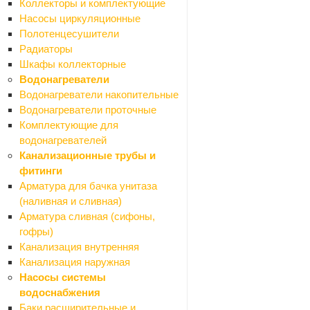
Коллекторы и комплектующие
Сетки сварные
Насосы циркуляционные
Сетки тканные
Полотенцесушители
Стеклоткань
Радиаторы
Средства для укладки плитки
Шкафы коллекторные
Назад
Водонагреватели
Средства для укладки плитки
Водонагреватели накопительные
Крестики для кафеля и СВП
Водонагреватели проточные
Люки ревизионные
Комплектующие для
Профили для плитки
водонагревателей
Столярные изделия
Канализационные трубы и
Назад
фитинги
Столярные изделия
Арматура для бачка унитаза
Брус, доска
(наливная и сливная)
Двери и комплектующие
Арматура сливная (сифоны,
Полки мебельные
гофры)
Щиты мебельные
Канализация внутренняя
Строительные блоки
Канализация наружная
Сухие смеси
Насосы системы
Назад
водоснабжения
Сухие смеси
Баки расширительные и