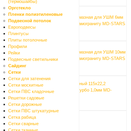
(термошайбы)
Оргстекло
Пленки полиэтиленовые
Коронка алмазная для УШМ 6мм
Подвесной потолок
М14 по керамограниту MD-STARS
Европодвесы
610 ₽
Плинтусы
Плиты потолочные
Профили
Коронка алмазная для УШМ 10мм
Рейки
М14 по керамограниту MD-STARS
Подвесные светильники
610 ₽
Сайдинг
Сетки
Сетки для затенения
Диск алмазный 115х22,2
Сетки москитные
сплошной турбо 1,0мм MD-
Сетки ПВС кладочные
STARS
Решетки садовые
950 ₽
Сетки дорожные
Сетки ПВС штукатурные
Сетка рабица
Сетки сварные
Сетки тканные
Нужна консультация?