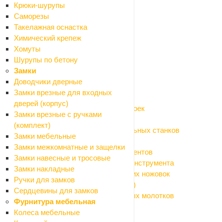
Крюки-шурупы
Кусторезы
Саморезы
Мойки высокого давления
Такелажная оснастка
Мотоприводы
Химический крепеж
Опрыскиватели
Хомуты
Пилы цепные
Шурупы по бетону
Расходные материалы и оснастка
Замки
Назад
Доводчики дверные
Расходные материалы и оснастка
Замки врезные для входных
Аккумуляторы, зарядные устройства
дверей (корпус)
Аксессуары и моющие средства для моек
Замки врезные с ручками
Биты, насадки на шуруповерт
(комплект)
Оснастка для болгарки (УШМ) и точильных станков
Замки мебельные
Оснастка для дрелей и граверов
Замки межкомнатные и защелки
Оснастка для измерительных инструментов
Замки навесные и тросовые
Оснастка для клеящего и крепежного инструмента
Замки накладные
Оснастка для лобзиков и электрических ножовок
Ручки для замков
Оснастка для мультитула (реноватора)
Сердцевины для замков
Оснастка для перфораторов и отбойных молотков
Фурнитура мебельная
Оснастка для пил дисковых
Колеса мебельные
Оснастка для пылесосов