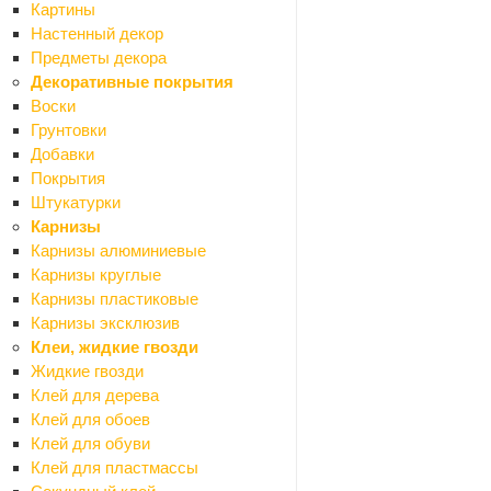
Картины
Древесно-плитные материалы
Настенный декор
Назад
Предметы декора
Древесно-плитные материалы
Декоративные покрытия
ДВП
Воски
ОСП (OSB)
Грунтовки
Фанера
Добавки
ЦСП
Покрытия
Шланги резиновые и пвх
Штукатурки
Асболист, паронит
Карнизы
Шпаклевки готовые
Карнизы алюминиевые
Назад
Карнизы круглые
Шпаклевки готовые
Карнизы пластиковые
Для внутренних и наружных работ
Карнизы эксклюзив
Для внутренних работ
Клеи, жидкие гвозди
По дереву
Жидкие гвозди
Шпаклевки-замазки
Клей для дерева
Эпоксидные шпаклевки
Клей для обоев
Инструменты
Клей для обуви
Назад
Клей для пластмассы
Инструменты