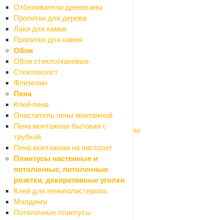
Наборы электроинструмента
Отбеливатели древесины
Ножницы по металлу эл.
Пропитки для дерева
Отбойные молотки
Лаки для камня
Отвертки аккумуляторные
Пропитки для камня
Перфораторы
Обои
Пилы
Обои стеклотканевые
Плиткорезы дисковые ручные
Стеклохолст
Пылесосы строительные
Флизелин
Рубанки эл.
Пена
Сварочные аппараты
Клей-пена
Фены технические (строительные)
Очиститель пены монтажной
Фрезеры
Пена монтажная бытовая с
Шлифмашины и полировальные машины
трубкой
Штроборезы
Пена монтажная на пистолет
Шуруповерты
Плинтусы настенные и
Станки
потолочные, потолочные
Оборудование для мастерской
розетки, декоративные уголки
Назад
Клей для пенополистерола
Оборудование для мастерской
Молдинги
Автомобильные аксессуары
Потолочные плинтусы
Верстаки, подставки, распоры