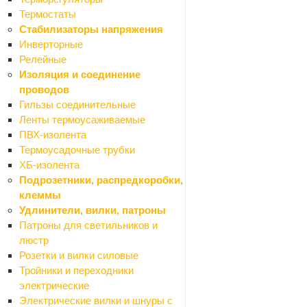
Акриловые
Термостаты
Панели для экранов
Стабилизаторы напряжения
Рамы для экранов
Инверторные
Стальные
Релейные
Санфаянс
Изоляция и соединение
Назад
проводов
Санфаянс
Гильзы соединительные
Биде
Ленты термоусаживаемые
Крышки (сиденья) на унитаз
ПВХ-изолента
Писсуары
Термоусадочные трубки
Раковины, умывальники
ХБ-изолента
Унитазы компакт
Подрозетники, распредкоробки,
Унитазы подвесные
клеммы
Унитазы напольные (чаша "генуа")
Удлинители, вилки, патроны
Крепления для унитазов
Патроны для светильников и
Прокладки
люстр
Лента бордюрная для ванн
Розетки и вилки силовые
Водоснабжение и отопление
Тройники и переходники
Назад
электрические
Водоснабжение и отопление
Электрические вилки и шнуры с