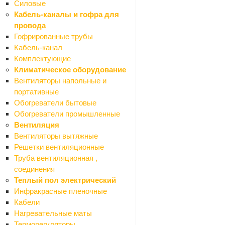
Силовые
Зеркала
Кабель-каналы и гофра для
Мебель для ванной комнаты
провода
Назад
Гофрированные трубы
Мебель для ванной комнаты
Кабель-канал
Тумбы
Комплектующие
Шкафы
Климатическое оборудование
Смесители
Вентиляторы напольные и
Назад
портативные
Смесители
Обогреватели бытовые
Смесители для биде
Обогреватели промышленные
Смесители для ванной
Вентиляция
Смесители для душа
Вентиляторы вытяжные
Смесители для кухни
Решетки вентиляционные
Смесители для раковины (кобра)
Труба вентиляционная ,
Комплектующие для смесителей
соединения
Стойки душевые
Теплый пол электрический
Ванны
Инфракрасные пленочные
Назад
Кабели
Ванны
Нагревательные маты
Экраны для ванн
Терморегуляторы