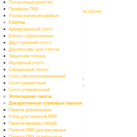
Потолочные розетки
Магнитные крепления
Профили ПВХ
Оборудование для подъёма и крепления грузов
Уголки полиуретановые
Системы хранения
Скотчи
Тачки и тележки
Армированный скотч
Лестницы
Бинты строительные
Паяльное оборудование
Двусторонний скотч
Инструмент ручной
Диспенсеры для скотча
Назад
Защитная пленка
Инструмент ручной
Малярный скотч
Емкости строительные
Сигнальные ленты
Инструмент малярно-штукатурный
Скотч металлизированный
Инструмент для резки кафеля и стекла
Скотч ремонтный
Инструмент для шлифования и заточки
Скотч упаковочный
Ключи гаечные, головки торцевые
Эпоксидная смола
Ломы, гвоздодеры, монтировки, кирки
Декоративные стеновые панели
Напильники, надфили
Панели деревянные
Ножи и лезвия
Клеи для панелей ПВХ
Ножницы бытовые
Панели мрамор гибкий
Ножницы по металлу
Панели ПВХ декоративные
Отвертки
Панели ПВХ отделочные