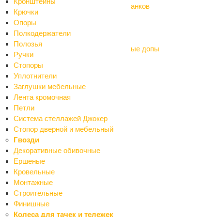
Кронштейны
Оснастка для фрезеров, рубанков и станков
Крючки
Оснастка для садовых инструментов
Опоры
Пневмоинструмент
Полкодержатели
Щетки графит (коллекторные)
Полозья
Электроды, маски сварочные, сварочные допы
Ручки
Умный дом
Стопоры
Сантехника
Уплотнители
Назад
Заглушки мебельные
Сантехника
Лента кромочная
Аксессуары для ванной
Петли
Назад
Система стеллажей Джокер
Аксессуары для ванной
Стопор дверной и мебельный
Мыльницы
Гвозди
Бумагодержатели
Декоративные обивочные
Карнизы для ванной
Ершеные
Вантузы
Кровельные
Ведра
Монтажные
Вешалки и крючки
Строительные
Держатели
Финишные
Дозаторы
Колеса для тачек и тележек