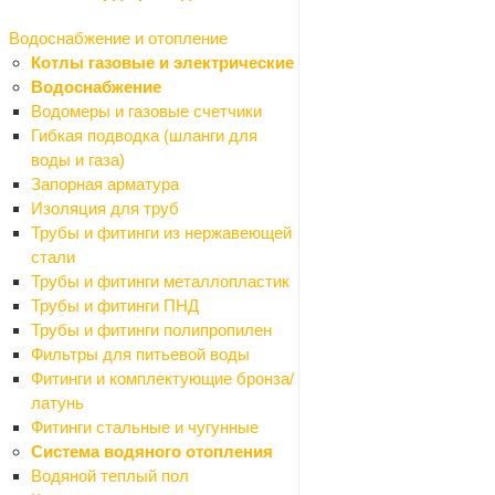
Подвесной потолок
Водоснабжение и отопление
Назад
Котлы газовые и электрические
Подвесной потолок
Водоснабжение
Европодвесы
Водомеры и газовые счетчики
Плинтусы
Гибкая подводка (шланги для
Плиты потолочные
воды и газа)
Профили
Запорная арматура
Рейки
Изоляция для труб
Подвесные светильники
Трубы и фитинги из нержавеющей
Сайдинг
стали
Сетки
Трубы и фитинги металлопластик
Назад
Трубы и фитинги ПНД
Сетки
Трубы и фитинги полипропилен
Сетки для затенения
Фильтры для питьевой воды
Сетки москитные
Фитинги и комплектующие бронза/
Сетки ПВС кладочные
латунь
Решетки садовые
Фитинги стальные и чугунные
Сетки дорожные
Система водяного отопления
Сетки ПВС штукатурные
Водяной теплый пол
Сетка рабица