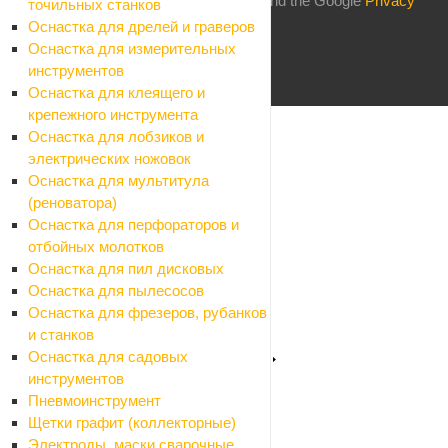
This site is protected by reCAPTCHA and the Google
Privacy
точильных станков
Policy
and
Terms of Service
apply.
Оснастка для дрелей и граверов
Оснастка для измерительных
инструментов
Оснастка для клеящего и
крепежного инструмента
Каталог
Оснастка для лобзиков и
Назад
электрических ножовок
Каталог
Оснастка для мультитула
Стройматериалы
(реноватора)
Назад
Оснастка для перфораторов и
Стройматериалы
отбойных молотков
Алюминиевые листы и профиля
Оснастка для пил дисковых
Назад
Оснастка для пылесосов
Алюминиевые листы и профиля
Оснастка для фрезеров, рубанков
Листы алюминиевые
и станков
Профили алюминиевые
Оснастка для садовых
Арматура, проволока, трубы стальные
инструментов
Назад
Пневмоинструмент
Арматура, проволока, трубы стальные
Щетки графит (коллекторные)
Арматура
Электроды, маски сварочные,
Заглушки