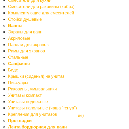
Смесители для кухни
Канализация наружная
Смесители для раковины (кобра)
Назад
Комплектующие для смесителей
Канализация наружная
Стойки душевые
Заглушки
Ванны
Муфты
Экраны для ванн
Обратные клапаны
Акриловые
Отводы
Панели для экранов
Переходники
Рамы для экранов
Ревизия
Стальные
Тройники
Санфаянс
Трубы
Биде
Кровля и водостоки
Крышки (сиденья) на унитаз
Назад
Писсуары
Кровля и водостоки
Раковины, умывальники
Водосточная система металлическая
Унитазы компакт
Козырьки
Унитазы подвесные
Поликарбонат
Унитазы напольные (чаша "генуа")
Профили для поликарбоната
Крепления для унитазов
Шайбы для поликарбоната (термошайбы)
Прокладки
Оргстекло
Лента бордюрная для ванн
Пленки полиэтиленовые