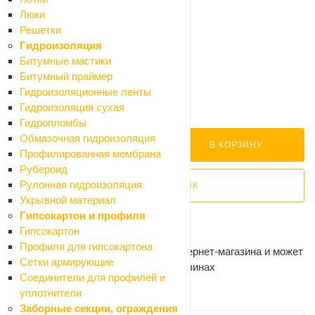
Отзывы
Люки
Как купить
Решетки
Оплата
Гидроизоляция
Доставка
Битумные мастики
Битумный праймер
360 ₽
Гидроизоляционные ленты
Мало
Гидроизоляция сухая
Нашли дешевле?
Гидропломбы
Обмазочная гидроизоляция
В КОРЗИНУ
Профилированная мембрана
Рубероид
Рулонная гидроизоляция
КУПИТЬ В 1 КЛИК
Укрывной материал
Гипсокартон и профиля
Самовывоз сегодня - бесплатно
Гипсокартон
Доставка завтра - от 300 ₽
Профиля для гипсокартона
Цена действительна только для интернет-магазина и может
Сетки армирующие
отличаться от цен в розничных магазинах
Соединители для профилей и
уплотнители
Рекомендуем
Заборные секции, ограждения