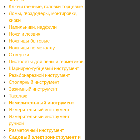
Акции
Ключи гаечные, головки торцевые
Бренды
Ломы, гвоздодеры, монтировки,
Блог
кирки
Компания
Напильники, надфили
О компании
Ножи и лезвия
Карьера
Ножницы бытовые
Контакты
Ножницы по металлу
Партнеры
Отвертки
Карта сайта
Пистолеты для пены и герметиков
Информация
Шарнирно-губцевый инструмент
Контакты
Резьбонарезной инструмент
Условия оплаты
Столярный инструмент
Условия доставки
Зажимный инструмент
Гарантия на товар
Такелаж
Реквизиты
Измерительный инструмент
Политика
Измерительный инструмент
Помощь
Измерительный инструмент
Условия оплаты
ручной
Условия доставки
Разметочный инструмент
Гарантия на товар
Садовый электроинструмент и