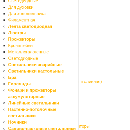
Светодиодные
Полотенцесушители
Для духовки
Радиаторы
Для холодильника
Шкафы коллекторные
Филаментная
Водонагреватели
Лента светодиодная
Назад
Люстры
Водонагреватели
Прожекторы
Водонагреватели накопительные
Кронштейны
Водонагреватели проточные
Металлогалогенные
Комплектующие для водонагревателей
Светодиодные
Канализационные трубы и фитинги
Светильники аварийные
Назад
Светильники настольные
Канализационные трубы и фитинги
Бра
Арматура для бачка унитаза (наливная и сливная)
Гирлянды
Арматура сливная (сифоны, гофры)
Фонари и прожекторы
Канализация внутренняя
аккумуляторные
Канализация наружная
Линейные светильники
Насосы системы водоснабжения
Настенно-потолочные
Назад
светильники
Насосы системы водоснабжения
Ночники
Баки расширительные и гидроаккумуляторы
Садово-парковые светильники