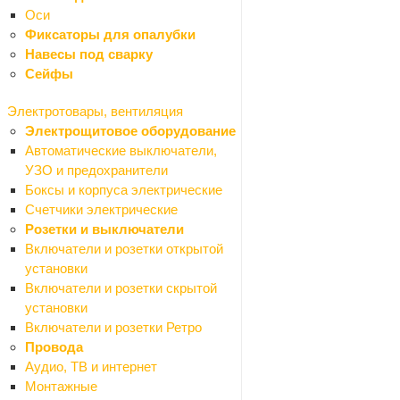
Ершики
Оси
Кольца для шторок
Фиксаторы для опалубки
Наборы для ванной
Навесы под сварку
Панели для ванной
Сейфы
Полки для ванной
Поручни для ванной
Электротовары, вентиляция
Стаканы для зубных щеток
Электрощитовое оборудование
Рамы для ванны
Автоматические выключатели,
Сушилки для рук
УЗО и предохранители
Сиденья для ванной
Боксы и корпуса электрические
Шторки для ванной
Счетчики электрические
Душевые кабины, поддоны
Розетки и выключатели
Назад
Включатели и розетки открытой
Душевые кабины, поддоны
установки
Душевые двери
Включатели и розетки скрытой
Душевые кабины
установки
Душевые ограждения
Включатели и розетки Ретро
Душевые уголки
Провода
Поддоны
Аудио, ТВ и интернет
Уплотнители
Монтажные
Ролики для душевых кабин