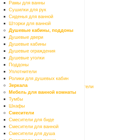
Рамы для ванны
Гидропломбы
Сушилки для рук
Обмазочная гидроизоляция
Сиденья для ванной
Профилированная мембрана
Шторки для ванной
Рубероид
Душевые кабины, поддоны
Рулонная гидроизоляция
Душевые двери
Укрывной материал
Душевые кабины
Гипсокартон и профиля
Душевые ограждения
Назад
Душевые уголки
Гипсокартон и профиля
Поддоны
Гипсокартон
Уплотнители
Профиля для гипсокартона
Ролики для душевых кабин
Сетки армирующие
Зеркала
Соединители для профилей и уплотнители
Мебель для ванной комнаты
Заборные секции, ограждения
Тумбы
Назад
Шкафы
Заборные секции, ограждения
Смесители
Заборные секции
Смесители для биде
Конусы
Смесители для ванной
Парковочные барьеры и столбики
Смесители для душа
Таблички мокрый пол