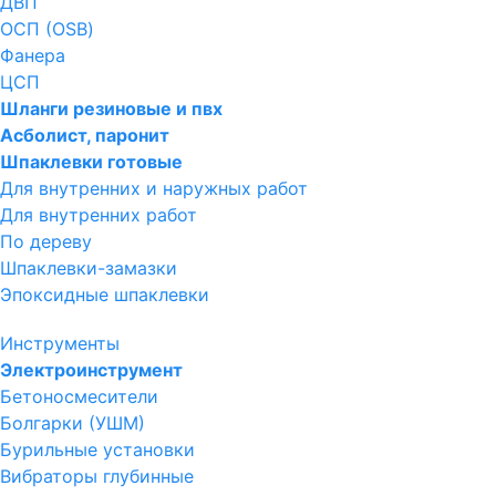
ДВП
ОСП (OSB)
Фанера
ЦСП
Шланги резиновые и пвх
Асболист, паронит
Шпаклевки готовые
Для внутренних и наружных работ
Для внутренних работ
По дереву
Шпаклевки-замазки
Эпоксидные шпаклевки
Инструменты
Электроинструмент
Бетоносмесители
Болгарки (УШМ)
Бурильные установки
Вибраторы глубинные