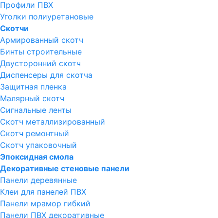
Профили ПВХ
Уголки полиуретановые
Скотчи
Армированный скотч
Бинты строительные
Двусторонний скотч
Диспенсеры для скотча
Защитная пленка
Малярный скотч
Сигнальные ленты
Скотч металлизированный
Скотч ремонтный
Скотч упаковочный
Эпоксидная смола
Декоративные стеновые панели
Панели деревянные
Клеи для панелей ПВХ
Панели мрамор гибкий
Панели ПВХ декоративные