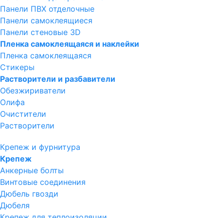
Панели ПВХ отделочные
Панели самоклеящиеся
Панели стеновые 3D
Пленка самоклеящаяся и наклейки
Пленка самоклеящаяся
Стикеры
Растворители и разбавители
Обезжириватели
Олифа
Очистители
Растворители
Крепеж и фурнитура
Крепеж
Анкерные болты
Винтовые соединения
Дюбель гвозди
Дюбеля
Крепеж для теплоизоляции