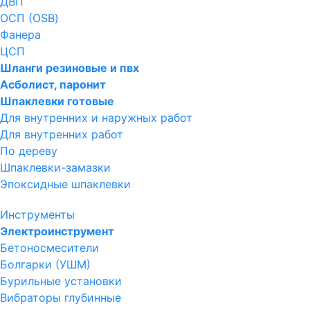
ДВП
ОСП (OSB)
Фанера
ЦСП
Шланги резиновые и пвх
Асболист, паронит
Шпаклевки готовые
Для внутренних и наружных работ
Для внутренних работ
По дереву
Шпаклевки-замазки
Эпоксидные шпаклевки
Инструменты
Электроинструмент
Бетоносмесители
Болгарки (УШМ)
Бурильные установки
Вибраторы глубинные