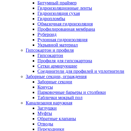
Битумный праймер
Гидроизоляционные ленты
Гидроизоляция сухая
Гидропломбы
Обмазочная гидроизоляция
Профилированная мембрана
Рубероид
Рулонная гидроизоляция
Укрывной материал
Гипсокартон и профиля
Гипсокартон
Профиля для гипсокартона
Сетки армирующие
Соединители для профилей и уплотнители
Заборные секции, ограждения
Заборные секции
Конусы
Парковочные барьеры и столбики
Таблички мокрый пол
Канализация наружная
Заглушки
Муфты
Обратные клапаны
Отводы
Переходники