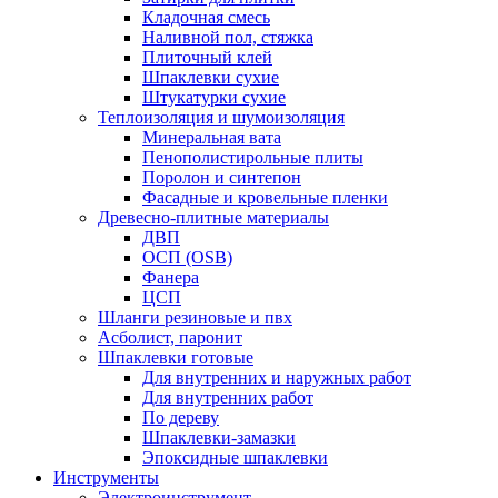
Кладочная смесь
Наливной пол, стяжка
Плиточный клей
Шпаклевки сухие
Штукатурки сухие
Теплоизоляция и шумоизоляция
Минеральная вата
Пенополистирольные плиты
Поролон и синтепон
Фасадные и кровельные пленки
Древесно-плитные материалы
ДВП
ОСП (OSB)
Фанера
ЦСП
Шланги резиновые и пвх
Асболист, паронит
Шпаклевки готовые
Для внутренних и наружных работ
Для внутренних работ
По дереву
Шпаклевки-замазки
Эпоксидные шпаклевки
Инструменты
Электроинструмент