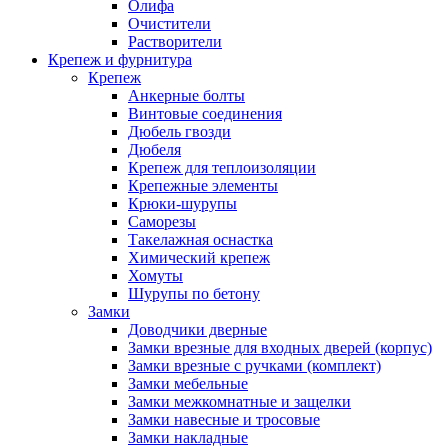
Олифа
Очистители
Растворители
Крепеж и фурнитура
Крепеж
Анкерные болты
Винтовые соединения
Дюбель гвозди
Дюбеля
Крепеж для теплоизоляции
Крепежные элементы
Крюки-шурупы
Саморезы
Такелажная оснастка
Химический крепеж
Хомуты
Шурупы по бетону
Замки
Доводчики дверные
Замки врезные для входных дверей (корпус)
Замки врезные с ручками (комплект)
Замки мебельные
Замки межкомнатные и защелки
Замки навесные и тросовые
Замки накладные