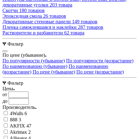
декоративные уголки
203 товара
Скотчи
180 товаров
Эпоксидная смола
26 товаров
Декоративные стеновые панели
149 товаров
Пленка самоклеящаяся и наклейки
287 товаров
Растворители и разбавители
62 товара
Фильтр
По цене (убывание)
По популярности (убывание)
По популярности (возрастание)
По наименованию (убывание)
По наименованию
(возрастание)
По цене (убывание)
По цене (возрастание)
Фильтр
Цена
от
до
Производитель
4Walls
6
888
3
AKFIX
47
Akrimax
2
Alligator
4