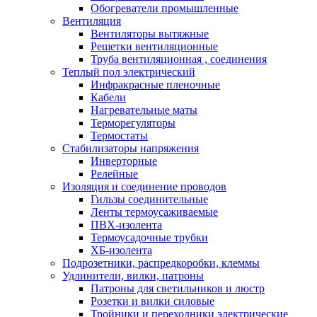
Обогреватели промышленные
Вентиляция
Вентиляторы вытяжные
Решетки вентиляционные
Труба вентиляционная , соединения
Теплый пол электрический
Инфракрасные пленочные
Кабели
Нагревательные маты
Терморегуляторы
Термостаты
Стабилизаторы напряжения
Инверторные
Релейные
Изоляция и соединение проводов
Гильзы соединительные
Ленты термоусаживаемые
ПВХ-изолента
Термоусадочные трубки
ХБ-изолента
Подрозетники, распредкоробки, клеммы
Удлинители, вилки, патроны
Патроны для светильников и люстр
Розетки и вилки силовые
Тройники и переходники электрические