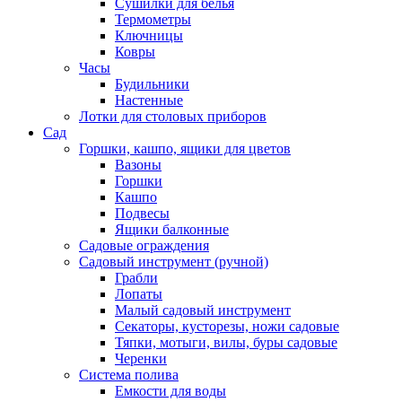
Сушилки для белья
Термометры
Ключницы
Ковры
Часы
Будильники
Настенные
Лотки для столовых приборов
Сад
Горшки, кашпо, ящики для цветов
Вазоны
Горшки
Кашпо
Подвесы
Ящики балконные
Садовые ограждения
Садовый инструмент (ручной)
Грабли
Лопаты
Малый садовый инструмент
Секаторы, кусторезы, ножи садовые
Тяпки, мотыги, вилы, буры садовые
Черенки
Система полива
Емкости для воды