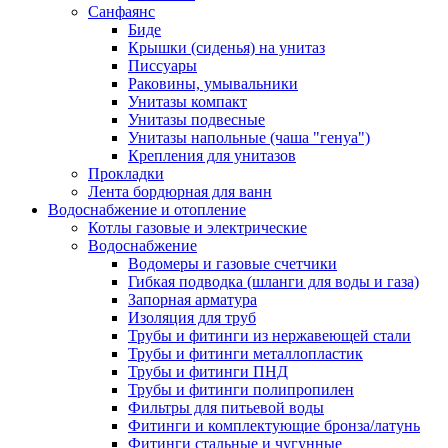
Санфаянс
Биде
Крышки (сиденья) на унитаз
Писсуары
Раковины, умывальники
Унитазы компакт
Унитазы подвесные
Унитазы напольные (чаша "генуа")
Крепления для унитазов
Прокладки
Лента бордюрная для ванн
Водоснабжение и отопление
Котлы газовые и электрические
Водоснабжение
Водомеры и газовые счетчики
Гибкая подводка (шланги для воды и газа)
Запорная арматура
Изоляция для труб
Трубы и фитинги из нержавеющей стали
Трубы и фитинги металлопластик
Трубы и фитинги ПНД
Трубы и фитинги полипропилен
Фильтры для питьевой воды
Фитинги и комплектующие бронза/латунь
Фитинги стальные и чугунные