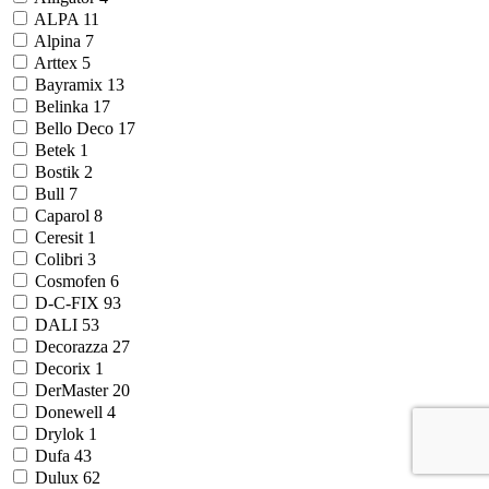
ALPA
11
Alpina
7
Arttex
5
Bayramix
13
Belinka
17
Bello Deco
17
Betek
1
Bostik
2
Bull
7
Caparol
8
Ceresit
1
Colibri
3
Cosmofen
6
D-C-FIX
93
DALI
53
Decorazza
27
Decorix
1
DerMaster
20
Donewell
4
Drylok
1
Dufa
43
Dulux
62