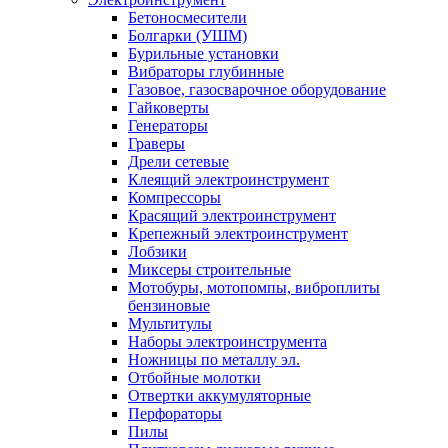
Бетоносмесители
Болгарки (УШМ)
Бурильные установки
Вибраторы глубинные
Газовое, газосварочное оборудование
Гайковерты
Генераторы
Граверы
Дрели сетевые
Клеящий электроинструмент
Компрессоры
Красящий электроинструмент
Крепежный электроинструмент
Лобзики
Миксеры строительные
Мотобуры, мотопомпы, виброплиты
бензиновые
Мультитулы
Наборы электроинструмента
Ножницы по металлу эл.
Отбойные молотки
Отвертки аккумуляторные
Перфораторы
Пилы