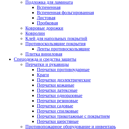
Подложка для ламината
Вспененная
Вспененная фольгированная
Листовая
Пробковая
Ковровые дорожки
Ковролин
Клей для напольных покрытий
Противоскользящие покрытия
Ленты противоскользящие
Плитка виниловая
Спецодежда и средства защиты
Перчатки и рукавицы
Перчатки противоударные
Краги
Перчатки диэлектрические
Перчатки кожаные
Перчатки латексные
Перчатки одноразовые
Перчатки резиновые
Перчатки садовые
Перчатки спилковые
Перчатки трикотажные с покрытием
Перчатки шерстяные
Противопожарное оборудование и инвентарь