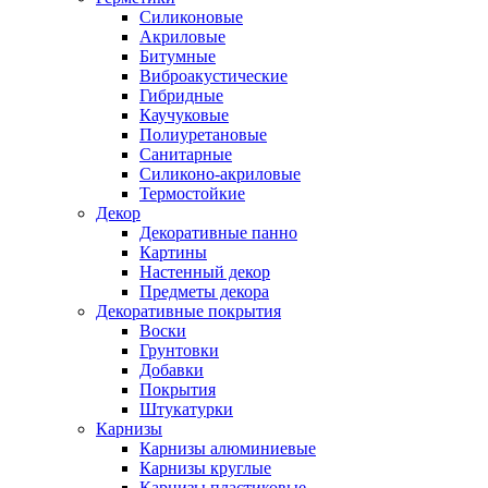
Силиконовые
Акриловые
Битумные
Виброакустические
Гибридные
Каучуковые
Полиуретановые
Санитарные
Силиконо-акриловые
Термостойкие
Декор
Декоративные панно
Картины
Настенный декор
Предметы декора
Декоративные покрытия
Воски
Грунтовки
Добавки
Покрытия
Штукатурки
Карнизы
Карнизы алюминиевые
Карнизы круглые
Карнизы пластиковые