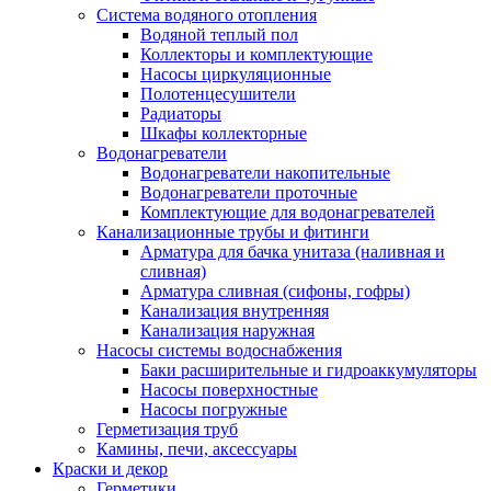
Система водяного отопления
Водяной теплый пол
Коллекторы и комплектующие
Насосы циркуляционные
Полотенцесушители
Радиаторы
Шкафы коллекторные
Водонагреватели
Водонагреватели накопительные
Водонагреватели проточные
Комплектующие для водонагревателей
Канализационные трубы и фитинги
Арматура для бачка унитаза (наливная и
сливная)
Арматура сливная (сифоны, гофры)
Канализация внутренняя
Канализация наружная
Насосы системы водоснабжения
Баки расширительные и гидроаккумуляторы
Насосы поверхностные
Насосы погружные
Герметизация труб
Камины, печи, аксессуары
Краски и декор
Герметики