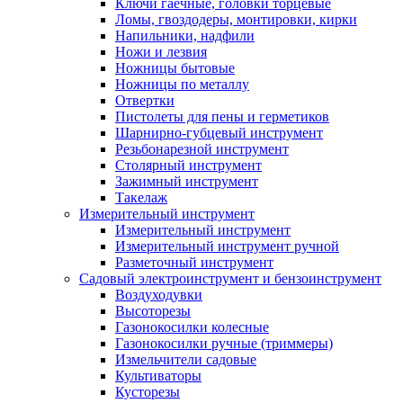
Ключи гаечные, головки торцевые
Ломы, гвоздодеры, монтировки, кирки
Напильники, надфили
Ножи и лезвия
Ножницы бытовые
Ножницы по металлу
Отвертки
Пистолеты для пены и герметиков
Шарнирно-губцевый инструмент
Резьбонарезной инструмент
Столярный инструмент
Зажимный инструмент
Такелаж
Измерительный инструмент
Измерительный инструмент
Измерительный инструмент ручной
Разметочный инструмент
Садовый электроинструмент и бензоинструмент
Воздуходувки
Высоторезы
Газонокосилки колесные
Газонокосилки ручные (триммеры)
Измельчители садовые
Культиваторы
Кусторезы