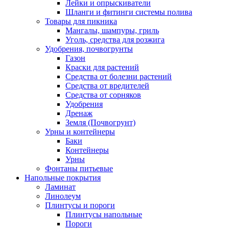
Лейки и опрыскиватели
Шланги и фитинги системы полива
Товары для пикника
Мангалы, шампуры, гриль
Уголь, средства для розжига
Удобрения, почвогрунты
Газон
Краски для растений
Средства от болезни растений
Средства от вредителей
Средства от сорняков
Удобрения
Дренаж
Земля (Почвогрунт)
Урны и контейнеры
Баки
Контейнеры
Урны
Фонтаны питьевые
Напольные покрытия
Ламинат
Линолеум
Плинтусы и пороги
Плинтусы напольные
Пороги