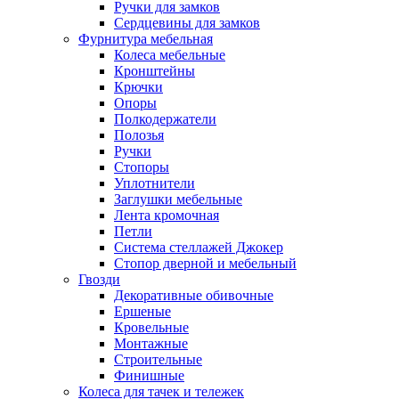
Ручки для замков
Сердцевины для замков
Фурнитура мебельная
Колеса мебельные
Кронштейны
Крючки
Опоры
Полкодержатели
Полозья
Ручки
Стопоры
Уплотнители
Заглушки мебельные
Лента кромочная
Петли
Система стеллажей Джокер
Стопор дверной и мебельный
Гвозди
Декоративные обивочные
Ершеные
Кровельные
Монтажные
Строительные
Финишные
Колеса для тачек и тележек