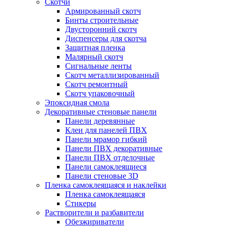
Скотчи
Армированный скотч
Бинты строительные
Двусторонний скотч
Диспенсеры для скотча
Защитная пленка
Малярный скотч
Сигнальные ленты
Скотч металлизированный
Скотч ремонтный
Скотч упаковочный
Эпоксидная смола
Декоративные стеновые панели
Панели деревянные
Клеи для панелей ПВХ
Панели мрамор гибкий
Панели ПВХ декоративные
Панели ПВХ отделочные
Панели самоклеящиеся
Панели стеновые 3D
Пленка самоклеящаяся и наклейки
Пленка самоклеящаяся
Стикеры
Растворители и разбавители
Обезжириватели