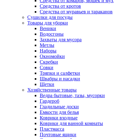
Средства от комаров, мошек и мух
Средства от кротов
Средства от муравьев и тараканов
Сушилки для посуды
Товары для уборки
Веники
Водосгоны
Захваты для мусора
Метлы
Наборы
Окномойки
Скребки
Совки
Тряпки и салфетки
Швабры и насадки
Щетки
Хозяйственные товары
Ведра бытовые, тазы, мусорки
Гардероб
Гладильные доски
Емкости для белья
Коврики входные
Коврики для ванной комнаты
Пластмасса
Почтовые ящики