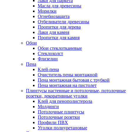
Лаки для паркета
Масла для древесины
Морилки
Огнебиозащита
Отбеливатели древесины
Пропитки для дерева
Лаки для камня
Пропитки для камня
Обои
Обои стеклотканевые
Стеклохолст
Флизелин
Пена
Клей-пена
Очиститель пены монтажной
Пена монтажная бытовая с трубкой
Пена монтажная на пистолет
Плинтусы настенные и потолочные, потолочные
розетки, декоративные уголки
Клей для пенополистерола
Молдинги
Потолочные плинтусы
Потолочные розетки
Профили ПВХ
Уголки полиуретановые