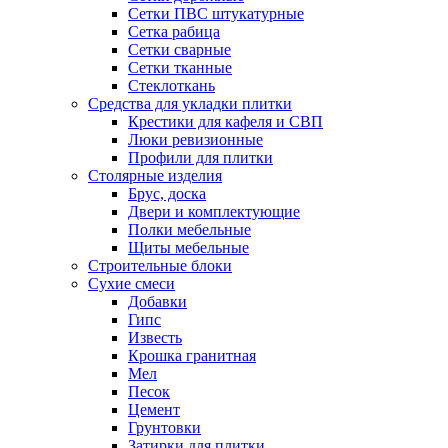
Сетки ПВС штукатурные
Сетка рабица
Сетки сварные
Сетки тканные
Стеклоткань
Средства для укладки плитки
Крестики для кафеля и СВП
Люки ревизионные
Профили для плитки
Столярные изделия
Брус, доска
Двери и комплектующие
Полки мебельные
Щиты мебельные
Строительные блоки
Сухие смеси
Добавки
Гипс
Известь
Крошка гранитная
Мел
Песок
Цемент
Грунтовки
Затирки для плитки