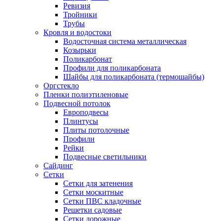
Ревизия
Тройники
Трубы
Кровля и водостоки
Водосточная система металлическая
Козырьки
Поликарбонат
Профили для поликарбоната
Шайбы для поликарбоната (термошайбы)
Оргстекло
Пленки полиэтиленовые
Подвесной потолок
Европодвесы
Плинтусы
Плиты потолочные
Профили
Рейки
Подвесные светильники
Сайдинг
Сетки
Сетки для затенения
Сетки москитные
Сетки ПВС кладочные
Решетки садовые
Сетки дорожные