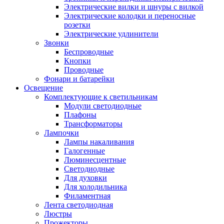
Электрические вилки и шнуры с вилкой
Электрические колодки и переносные
розетки
Электрические удлинители
Звонки
Беспроводные
Кнопки
Проводные
Фонари и батарейки
Освещение
Комплектующие к светильникам
Модули светодиодные
Плафоны
Трансформаторы
Лампочки
Лампы накаливания
Галогенные
Люминесцентные
Светодиодные
Для духовки
Для холодильника
Филаментная
Лента светодиодная
Люстры
Прожекторы