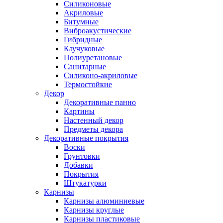
Силиконовые
Акриловые
Битумные
Виброакустические
Гибридные
Каучуковые
Полиуретановые
Санитарные
Силиконо-акриловые
Термостойкие
Декор
Декоративные панно
Картины
Настенный декор
Предметы декора
Декоративные покрытия
Воски
Грунтовки
Добавки
Покрытия
Штукатурки
Карнизы
Карнизы алюминиевые
Карнизы круглые
Карнизы пластиковые