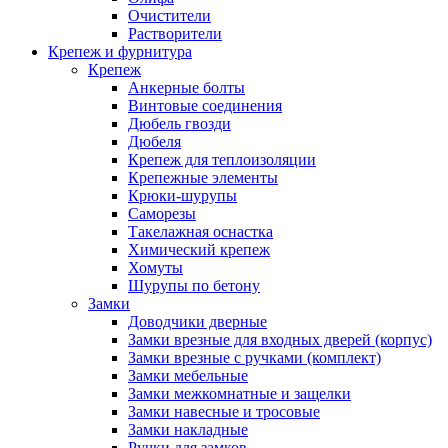
Очистители
Растворители
Крепеж и фурнитура
Крепеж
Анкерные болты
Винтовые соединения
Дюбель гвозди
Дюбеля
Крепеж для теплоизоляции
Крепежные элементы
Крюки-шурупы
Саморезы
Такелажная оснастка
Химический крепеж
Хомуты
Шурупы по бетону
Замки
Доводчики дверные
Замки врезные для входных дверей (корпус)
Замки врезные с ручками (комплект)
Замки мебельные
Замки межкомнатные и защелки
Замки навесные и тросовые
Замки накладные
Ручки для замков