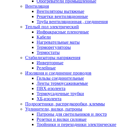
Обогреватели промышленные
Вентиляция
Вентиляторы вытяжные
Решетки вентиляционные
Труба вентиляционная , соединения
Теплый пол электрический
Инфракрасные пленочные
Кабели
Нагревательные маты
Терморегуляторы
Термостаты
Стабилизаторы напряжения
Инверторные
Релейные
Изоляция и соединение проводов
Гильзы соединительные
Ленты термоусаживаемые
ПВХ-изолента
Термоусадочные трубки
ХБ-изолента
Подрозетники, распредкоробки, клеммы
Удлинители, вилки, патроны
Патроны для светильников и люстр
Розетки и вилки силовые
Тройники и переходники электрические