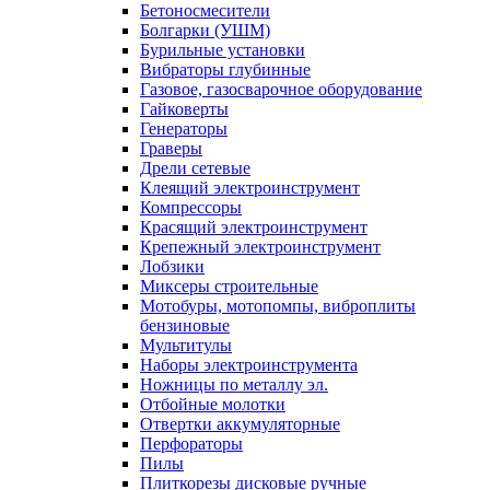
Бетоносмесители
Болгарки (УШМ)
Бурильные установки
Вибраторы глубинные
Газовое, газосварочное оборудование
Гайковерты
Генераторы
Граверы
Дрели сетевые
Клеящий электроинструмент
Компрессоры
Красящий электроинструмент
Крепежный электроинструмент
Лобзики
Миксеры строительные
Мотобуры, мотопомпы, виброплиты
бензиновые
Мультитулы
Наборы электроинструмента
Ножницы по металлу эл.
Отбойные молотки
Отвертки аккумуляторные
Перфораторы
Пилы
Плиткорезы дисковые ручные