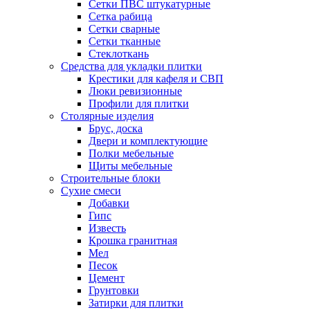
Сетки ПВС штукатурные
Сетка рабица
Сетки сварные
Сетки тканные
Стеклоткань
Средства для укладки плитки
Крестики для кафеля и СВП
Люки ревизионные
Профили для плитки
Столярные изделия
Брус, доска
Двери и комплектующие
Полки мебельные
Щиты мебельные
Строительные блоки
Сухие смеси
Добавки
Гипс
Известь
Крошка гранитная
Мел
Песок
Цемент
Грунтовки
Затирки для плитки