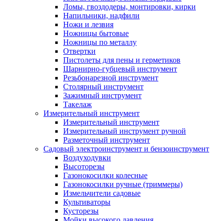
Ломы, гвоздодеры, монтировки, кирки
Напильники, надфили
Ножи и лезвия
Ножницы бытовые
Ножницы по металлу
Отвертки
Пистолеты для пены и герметиков
Шарнирно-губцевый инструмент
Резьбонарезной инструмент
Столярный инструмент
Зажимный инструмент
Такелаж
Измерительный инструмент
Измерительный инструмент
Измерительный инструмент ручной
Разметочный инструмент
Садовый электроинструмент и бензоинструмент
Воздуходувки
Высоторезы
Газонокосилки колесные
Газонокосилки ручные (триммеры)
Измельчители садовые
Культиваторы
Кусторезы
Мойки высокого давления