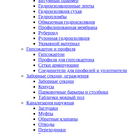
Битумный праймер
Гидроизоляционные ленты
Гидроизоляция сухая
Гидропломбы
Обмазочная гидроизоляция
Профилированная мембрана
Рубероид
Рулонная гидроизоляция
Укрывной материал
Гипсокартон и профиля
Гипсокартон
Профиля для гипсокартона
Сетки армирующие
Соединители для профилей и уплотнители
Заборные секции, ограждения
Заборные секции
Конусы
Парковочные барьеры и столбики
Таблички мокрый пол
Канализация наружная
Заглушки
Муфты
Обратные клапаны
Отводы
Переходники