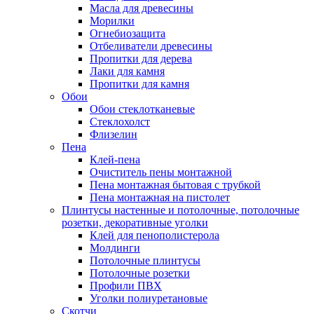
Масла для древесины
Морилки
Огнебиозащита
Отбеливатели древесины
Пропитки для дерева
Лаки для камня
Пропитки для камня
Обои
Обои стеклотканевые
Стеклохолст
Флизелин
Пена
Клей-пена
Очиститель пены монтажной
Пена монтажная бытовая с трубкой
Пена монтажная на пистолет
Плинтусы настенные и потолочные, потолочные
розетки, декоративные уголки
Клей для пенополистерола
Молдинги
Потолочные плинтусы
Потолочные розетки
Профили ПВХ
Уголки полиуретановые
Скотчи