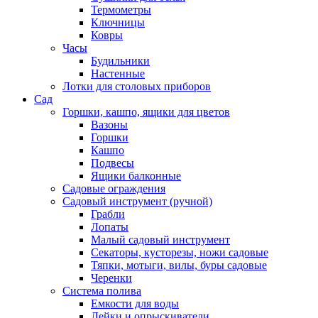
Термометры
Ключницы
Ковры
Часы
Будильники
Настенные
Лотки для столовых приборов
Сад
Горшки, кашпо, ящики для цветов
Вазоны
Горшки
Кашпо
Подвесы
Ящики балконные
Садовые ограждения
Садовый инструмент (ручной)
Грабли
Лопаты
Малый садовый инструмент
Секаторы, кусторезы, ножи садовые
Тяпки, мотыги, вилы, буры садовые
Черенки
Система полива
Емкости для воды
Лейки и опрыскиватели