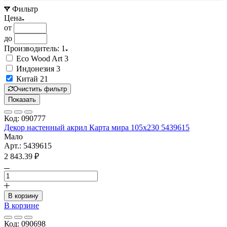
Фильтр
Цена
от
до
Производитель
: 1
Eco Wood Art
3
Индонезия
3
Китай
21
Очистить фильтр
Показать
Код: 090777
Декор настенный акрил Карта мира 105х230 5439615
Мало
Арт.: 5439615
2 843.39 ₽
В корзину
В корзине
Код: 090698