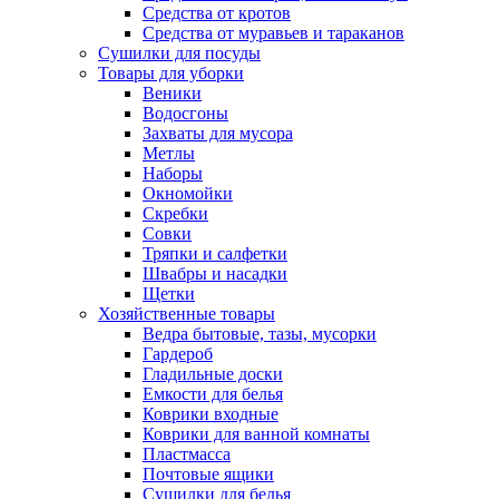
Средства от кротов
Средства от муравьев и тараканов
Сушилки для посуды
Товары для уборки
Веники
Водосгоны
Захваты для мусора
Метлы
Наборы
Окномойки
Скребки
Совки
Тряпки и салфетки
Швабры и насадки
Щетки
Хозяйственные товары
Ведра бытовые, тазы, мусорки
Гардероб
Гладильные доски
Емкости для белья
Коврики входные
Коврики для ванной комнаты
Пластмасса
Почтовые ящики
Сушилки для белья