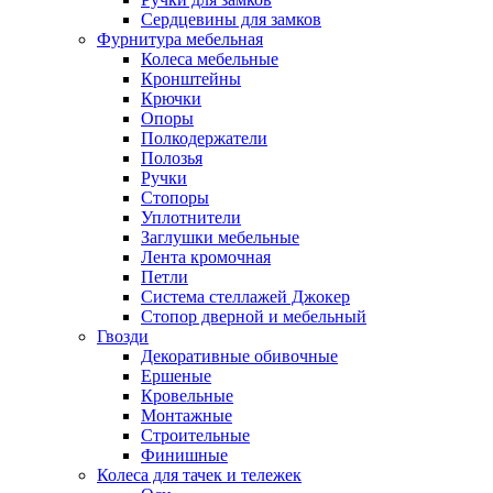
Сердцевины для замков
Фурнитура мебельная
Колеса мебельные
Кронштейны
Крючки
Опоры
Полкодержатели
Полозья
Ручки
Стопоры
Уплотнители
Заглушки мебельные
Лента кромочная
Петли
Система стеллажей Джокер
Стопор дверной и мебельный
Гвозди
Декоративные обивочные
Ершеные
Кровельные
Монтажные
Строительные
Финишные
Колеса для тачек и тележек