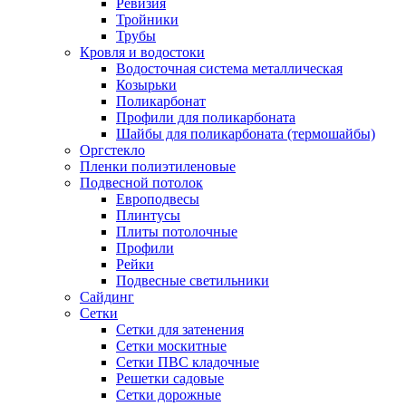
Ревизия
Тройники
Трубы
Кровля и водостоки
Водосточная система металлическая
Козырьки
Поликарбонат
Профили для поликарбоната
Шайбы для поликарбоната (термошайбы)
Оргстекло
Пленки полиэтиленовые
Подвесной потолок
Европодвесы
Плинтусы
Плиты потолочные
Профили
Рейки
Подвесные светильники
Сайдинг
Сетки
Сетки для затенения
Сетки москитные
Сетки ПВС кладочные
Решетки садовые
Сетки дорожные