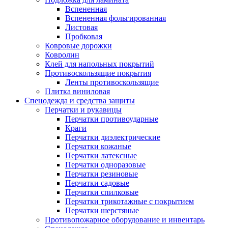
Вспененная
Вспененная фольгированная
Листовая
Пробковая
Ковровые дорожки
Ковролин
Клей для напольных покрытий
Противоскользящие покрытия
Ленты противоскользящие
Плитка виниловая
Спецодежда и средства защиты
Перчатки и рукавицы
Перчатки противоударные
Краги
Перчатки диэлектрические
Перчатки кожаные
Перчатки латексные
Перчатки одноразовые
Перчатки резиновые
Перчатки садовые
Перчатки спилковые
Перчатки трикотажные с покрытием
Перчатки шерстяные
Противопожарное оборудование и инвентарь