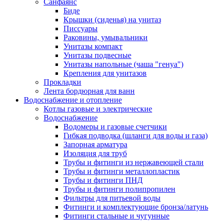
Санфаянс
Биде
Крышки (сиденья) на унитаз
Писсуары
Раковины, умывальники
Унитазы компакт
Унитазы подвесные
Унитазы напольные (чаша "генуа")
Крепления для унитазов
Прокладки
Лента бордюрная для ванн
Водоснабжение и отопление
Котлы газовые и электрические
Водоснабжение
Водомеры и газовые счетчики
Гибкая подводка (шланги для воды и газа)
Запорная арматура
Изоляция для труб
Трубы и фитинги из нержавеющей стали
Трубы и фитинги металлопластик
Трубы и фитинги ПНД
Трубы и фитинги полипропилен
Фильтры для питьевой воды
Фитинги и комплектующие бронза/латунь
Фитинги стальные и чугунные