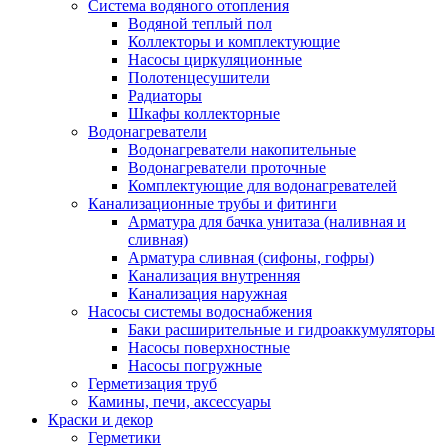
Система водяного отопления
Водяной теплый пол
Коллекторы и комплектующие
Насосы циркуляционные
Полотенцесушители
Радиаторы
Шкафы коллекторные
Водонагреватели
Водонагреватели накопительные
Водонагреватели проточные
Комплектующие для водонагревателей
Канализационные трубы и фитинги
Арматура для бачка унитаза (наливная и
сливная)
Арматура сливная (сифоны, гофры)
Канализация внутренняя
Канализация наружная
Насосы системы водоснабжения
Баки расширительные и гидроаккумуляторы
Насосы поверхностные
Насосы погружные
Герметизация труб
Камины, печи, аксессуары
Краски и декор
Герметики