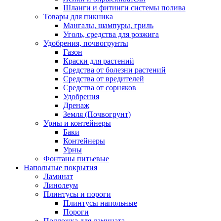
Шланги и фитинги системы полива
Товары для пикника
Мангалы, шампуры, гриль
Уголь, средства для розжига
Удобрения, почвогрунты
Газон
Краски для растений
Средства от болезни растений
Средства от вредителей
Средства от сорняков
Удобрения
Дренаж
Земля (Почвогрунт)
Урны и контейнеры
Баки
Контейнеры
Урны
Фонтаны питьевые
Напольные покрытия
Ламинат
Линолеум
Плинтусы и пороги
Плинтусы напольные
Пороги
Подложка для ламината