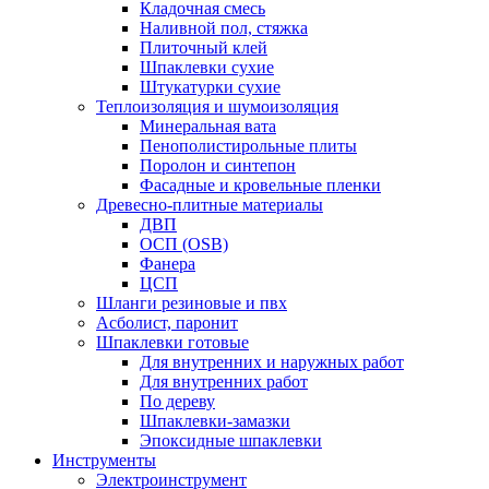
Кладочная смесь
Наливной пол, стяжка
Плиточный клей
Шпаклевки сухие
Штукатурки сухие
Теплоизоляция и шумоизоляция
Минеральная вата
Пенополистирольные плиты
Поролон и синтепон
Фасадные и кровельные пленки
Древесно-плитные материалы
ДВП
ОСП (OSB)
Фанера
ЦСП
Шланги резиновые и пвх
Асболист, паронит
Шпаклевки готовые
Для внутренних и наружных работ
Для внутренних работ
По дереву
Шпаклевки-замазки
Эпоксидные шпаклевки
Инструменты
Электроинструмент