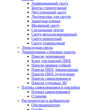
Армированный скотч
Бинты строительные
Двусторонний скотч
Диспенсеры для скотча
Защитная пленка
Малярный скотч
Сигнальные ленты
Скотч металлизированный
Скотч ремонтный
Скотч упаковочный
Эпоксидная смола
Декоративные стеновые панели
Панели деревянные
Клеи для панелей ПВХ
Панели мрамор гибкий
Панели ПВХ декоративные
Панели ПВХ отделочные
Панели самоклеящиеся
Панели стеновые 3D
Пленка самоклеящаяся и наклейки
Пленка самоклеящаяся
Стикеры
Растворители и разбавители
Обезжириватели
Олифа