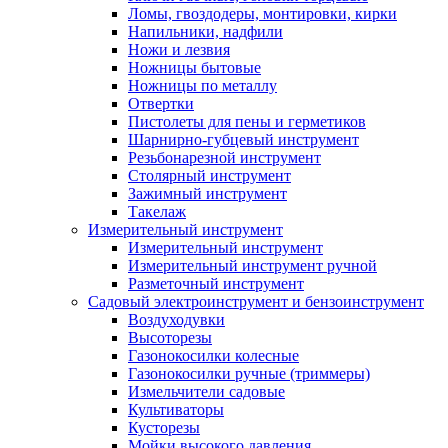
Ломы, гвоздодеры, монтировки, кирки
Напильники, надфили
Ножи и лезвия
Ножницы бытовые
Ножницы по металлу
Отвертки
Пистолеты для пены и герметиков
Шарнирно-губцевый инструмент
Резьбонарезной инструмент
Столярный инструмент
Зажимный инструмент
Такелаж
Измерительный инструмент
Измерительный инструмент
Измерительный инструмент ручной
Разметочный инструмент
Садовый электроинструмент и бензоинструмент
Воздуходувки
Высоторезы
Газонокосилки колесные
Газонокосилки ручные (триммеры)
Измельчители садовые
Культиваторы
Кусторезы
Мойки высокого давления