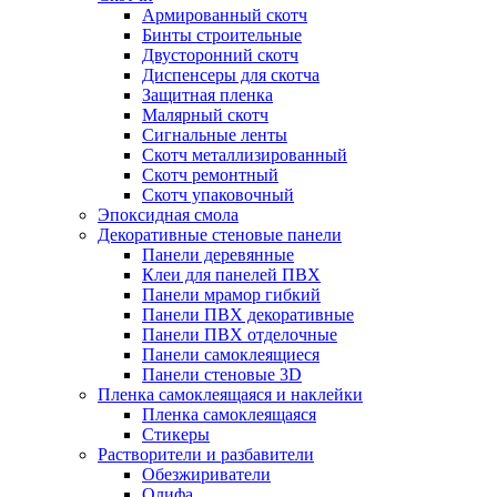
Армированный скотч
Бинты строительные
Двусторонний скотч
Диспенсеры для скотча
Защитная пленка
Малярный скотч
Сигнальные ленты
Скотч металлизированный
Скотч ремонтный
Скотч упаковочный
Эпоксидная смола
Декоративные стеновые панели
Панели деревянные
Клеи для панелей ПВХ
Панели мрамор гибкий
Панели ПВХ декоративные
Панели ПВХ отделочные
Панели самоклеящиеся
Панели стеновые 3D
Пленка самоклеящаяся и наклейки
Пленка самоклеящаяся
Стикеры
Растворители и разбавители
Обезжириватели
Олифа