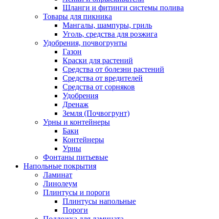
Шланги и фитинги системы полива
Товары для пикника
Мангалы, шампуры, гриль
Уголь, средства для розжига
Удобрения, почвогрунты
Газон
Краски для растений
Средства от болезни растений
Средства от вредителей
Средства от сорняков
Удобрения
Дренаж
Земля (Почвогрунт)
Урны и контейнеры
Баки
Контейнеры
Урны
Фонтаны питьевые
Напольные покрытия
Ламинат
Линолеум
Плинтусы и пороги
Плинтусы напольные
Пороги
Подложка для ламината