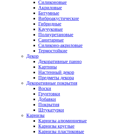
Силиконовые
Акриловые
Битумные
Виброакустические
Гибридные
Каучуковые
Полиуретановые
Санитарные
Силиконо-акриловые
Термостойкие
Декор
Декоративные панно
Картины
Настенный декор
Предметы декора
Декоративные покрытия
Воски
Грунтовки
Добавки
Покрытия
Штукатурки
Карнизы
Карнизы алюминиевые
Карнизы круглые
Карнизы пластиковые