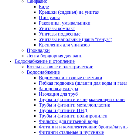
Санфаянс
Биде
Крышки (сиденья) на унитаз
Писсуары
Раковины, умывальники
Унитазы компакт
Унитазы подвесные
Унитазы напольные (чаша "генуа")
Крепления для унитазов
Прокладки
Лента бордюрная для ванн
Водоснабжение и отопление
Котлы газовые и электрические
Водоснабжение
Водомеры и газовые счетчики
Гибкая подводка (шланги для воды и газа)
Запорная арматура
Изоляция для труб
Трубы и фитинги из нержавеющей стали
Трубы и фитинги металлопластик
Трубы и фитинги ПНД
Трубы и фитинги полипропилен
Фильтры для питьевой воды
Фитинги и комплектующие бронза/латунь
Фитинги стальные и чугунные