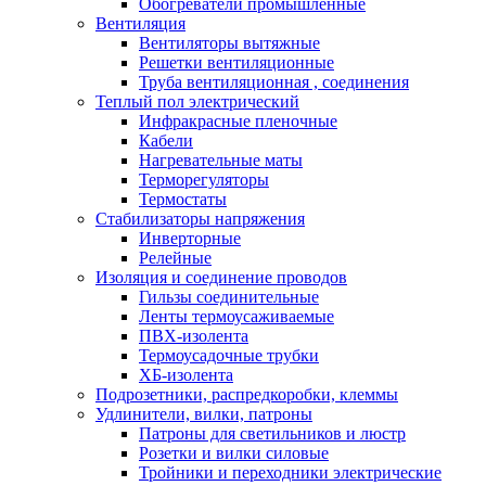
Обогреватели промышленные
Вентиляция
Вентиляторы вытяжные
Решетки вентиляционные
Труба вентиляционная , соединения
Теплый пол электрический
Инфракрасные пленочные
Кабели
Нагревательные маты
Терморегуляторы
Термостаты
Стабилизаторы напряжения
Инверторные
Релейные
Изоляция и соединение проводов
Гильзы соединительные
Ленты термоусаживаемые
ПВХ-изолента
Термоусадочные трубки
ХБ-изолента
Подрозетники, распредкоробки, клеммы
Удлинители, вилки, патроны
Патроны для светильников и люстр
Розетки и вилки силовые
Тройники и переходники электрические