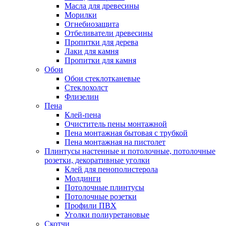
Масла для древесины
Морилки
Огнебиозащита
Отбеливатели древесины
Пропитки для дерева
Лаки для камня
Пропитки для камня
Обои
Обои стеклотканевые
Стеклохолст
Флизелин
Пена
Клей-пена
Очиститель пены монтажной
Пена монтажная бытовая с трубкой
Пена монтажная на пистолет
Плинтусы настенные и потолочные, потолочные
розетки, декоративные уголки
Клей для пенополистерола
Молдинги
Потолочные плинтусы
Потолочные розетки
Профили ПВХ
Уголки полиуретановые
Скотчи