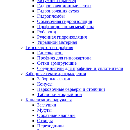
Битумный праймер
Гидроизоляционные ленты
Гидроизоляция сухая
Гидропломбы
Обмазочная гидроизоляция
Профилированная мембрана
Рубероид
Рулонная гидроизоляция
Укрывной материал
Гипсокартон и профиля
Гипсокартон
Профиля для гипсокартона
Сетки армирующие
Соединители для профилей и уплотнители
Заборные секции, ограждения
Заборные секции
Конусы
Парковочные барьеры и столбики
Таблички мокрый пол
Канализация наружная
Заглушки
Муфты
Обратные клапаны
Отводы
Переходники