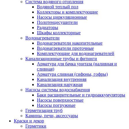
Система водяного отопления
Водяной теплый пол
Коллекторы и комплектующие
Насосы циркуляционные
Полотенцесушители
Радиаторы
Шкафы коллекторные
Водонагреватели
Водонагреватели накопительные
Водонагреватели проточные
Комплектующие для водонагревателей
Канализационные трубы и фитинги
Арматура для бачка унитаза (наливная и
сливная)
Арматура сливная (сифоны, гофры)
Канализация внутренняя
Канализация наружная
Насосы системы водоснабжения
Баки расширительные и гидроаккумуляторы
Насосы поверхностные
Насосы погружные
Герметизация труб
Камины, печи, аксессуары
Краски и декор
Герметики