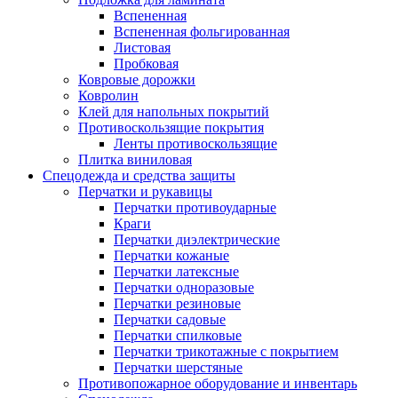
Вспененная
Вспененная фольгированная
Листовая
Пробковая
Ковровые дорожки
Ковролин
Клей для напольных покрытий
Противоскользящие покрытия
Ленты противоскользящие
Плитка виниловая
Спецодежда и средства защиты
Перчатки и рукавицы
Перчатки противоударные
Краги
Перчатки диэлектрические
Перчатки кожаные
Перчатки латексные
Перчатки одноразовые
Перчатки резиновые
Перчатки садовые
Перчатки спилковые
Перчатки трикотажные с покрытием
Перчатки шерстяные
Противопожарное оборудование и инвентарь