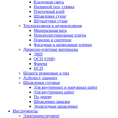
Кладочная смесь
Наливной пол, стяжка
Плиточный клей
Шпаклевки сухие
Штукатурки сухие
Теплоизоляция и шумоизоляция
Минеральная вата
Пенополистирольные плиты
Поролон и синтепон
Фасадные и кровельные пленки
Древесно-плитные материалы
ДВП
ОСП (OSB)
Фанера
ЦСП
Шланги резиновые и пвх
Асболист, паронит
Шпаклевки готовые
Для внутренних и наружных работ
Для внутренних работ
По дереву
Шпаклевки-замазки
Эпоксидные шпаклевки
Инструменты
Электроинструмент