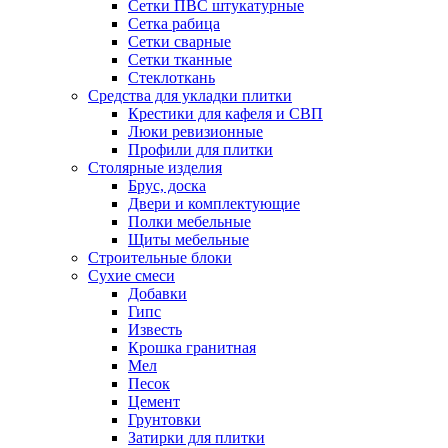
Сетки ПВС штукатурные
Сетка рабица
Сетки сварные
Сетки тканные
Стеклоткань
Средства для укладки плитки
Крестики для кафеля и СВП
Люки ревизионные
Профили для плитки
Столярные изделия
Брус, доска
Двери и комплектующие
Полки мебельные
Щиты мебельные
Строительные блоки
Сухие смеси
Добавки
Гипс
Известь
Крошка гранитная
Мел
Песок
Цемент
Грунтовки
Затирки для плитки