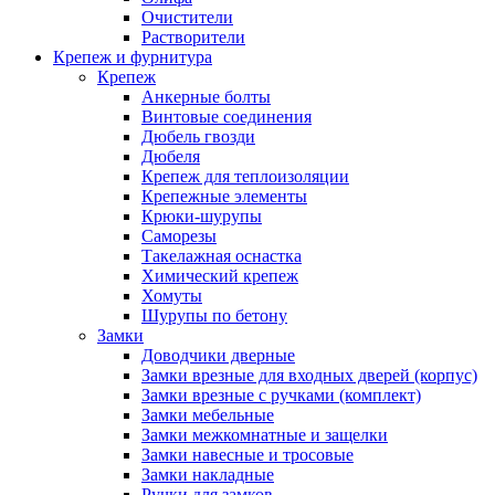
Очистители
Растворители
Крепеж и фурнитура
Крепеж
Анкерные болты
Винтовые соединения
Дюбель гвозди
Дюбеля
Крепеж для теплоизоляции
Крепежные элементы
Крюки-шурупы
Саморезы
Такелажная оснастка
Химический крепеж
Хомуты
Шурупы по бетону
Замки
Доводчики дверные
Замки врезные для входных дверей (корпус)
Замки врезные с ручками (комплект)
Замки мебельные
Замки межкомнатные и защелки
Замки навесные и тросовые
Замки накладные
Ручки для замков