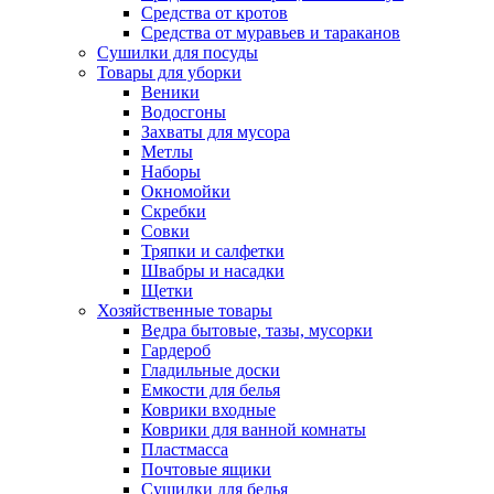
Средства от кротов
Средства от муравьев и тараканов
Сушилки для посуды
Товары для уборки
Веники
Водосгоны
Захваты для мусора
Метлы
Наборы
Окномойки
Скребки
Совки
Тряпки и салфетки
Швабры и насадки
Щетки
Хозяйственные товары
Ведра бытовые, тазы, мусорки
Гардероб
Гладильные доски
Емкости для белья
Коврики входные
Коврики для ванной комнаты
Пластмасса
Почтовые ящики
Сушилки для белья