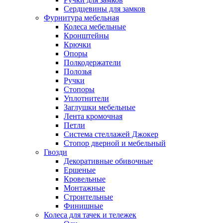
Сердцевины для замков
Фурнитура мебельная
Колеса мебельные
Кронштейны
Крючки
Опоры
Полкодержатели
Полозья
Ручки
Стопоры
Уплотнители
Заглушки мебельные
Лента кромочная
Петли
Система стеллажей Джокер
Стопор дверной и мебельный
Гвозди
Декоративные обивочные
Ершеные
Кровельные
Монтажные
Строительные
Финишные
Колеса для тачек и тележек