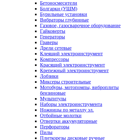
Бетоносмесители
Болгарки (УШМ)
Бурильные установки
Вибраторы глубинные
Газовое, газосварочное оборудование
Гайковерты
Генераторы
Граверы
Дрели сетевые
Клеящий электроинструмент
Компрессоры
Красящий электроинструмент
Крепежный электроинструмент
Лобзики
Миксеры строительные
Мотобуры, мотопомпы, виброплиты
бензиновые
Мультитулы
Наборы электроинструмента
Ножницы по металлу эл.
Отбойные молотки
Отвертки аккумуляторные
Перфораторы
Пилы
Плиткорезы дисковые ручные