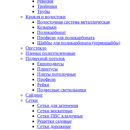
Ревизия
Тройники
Трубы
Кровля и водостоки
Водосточная система металлическая
Козырьки
Поликарбонат
Профили для поликарбоната
Шайбы для поликарбоната (термошайбы)
Оргстекло
Пленки полиэтиленовые
Подвесной потолок
Европодвесы
Плинтусы
Плиты потолочные
Профили
Рейки
Подвесные светильники
Сайдинг
Сетки
Сетки для затенения
Сетки москитные
Сетки ПВС кладочные
Решетки садовые
Сетки дорожные