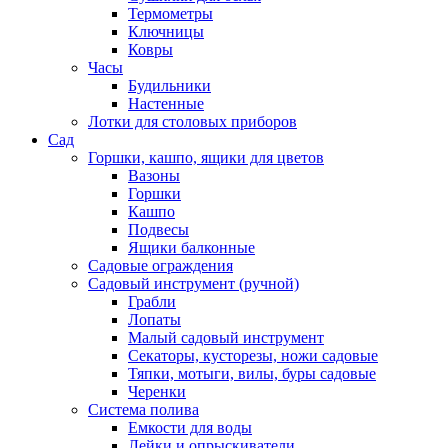
Термометры
Ключницы
Ковры
Часы
Будильники
Настенные
Лотки для столовых приборов
Сад
Горшки, кашпо, ящики для цветов
Вазоны
Горшки
Кашпо
Подвесы
Ящики балконные
Садовые ограждения
Садовый инструмент (ручной)
Грабли
Лопаты
Малый садовый инструмент
Секаторы, кусторезы, ножи садовые
Тяпки, мотыги, вилы, буры садовые
Черенки
Система полива
Емкости для воды
Лейки и опрыскиватели