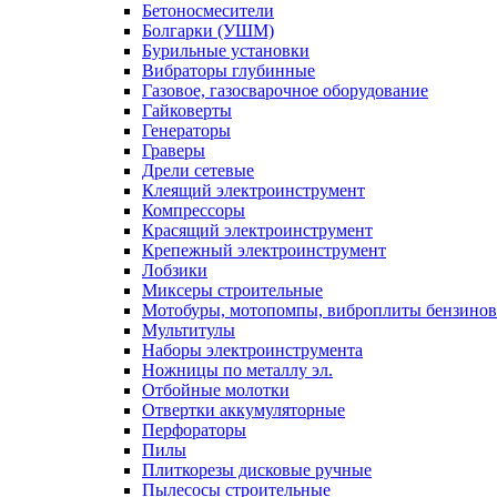
Бетоносмесители
Болгарки (УШМ)
Бурильные установки
Вибраторы глубинные
Газовое, газосварочное оборудование
Гайковерты
Генераторы
Граверы
Дрели сетевые
Клеящий электроинструмент
Компрессоры
Красящий электроинструмент
Крепежный электроинструмент
Лобзики
Миксеры строительные
Мотобуры, мотопомпы, виброплиты бензино
Мультитулы
Наборы электроинструмента
Ножницы по металлу эл.
Отбойные молотки
Отвертки аккумуляторные
Перфораторы
Пилы
Плиткорезы дисковые ручные
Пылесосы строительные