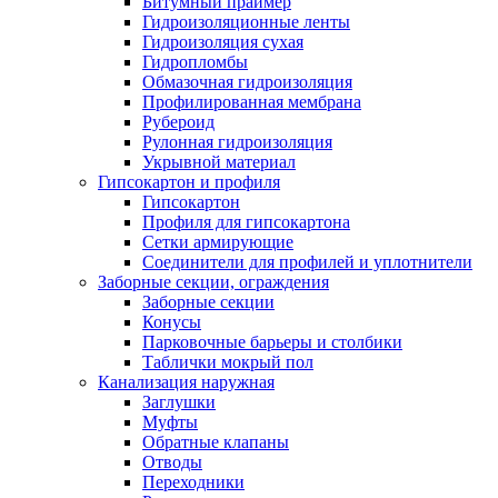
Битумный праймер
Гидроизоляционные ленты
Гидроизоляция сухая
Гидропломбы
Обмазочная гидроизоляция
Профилированная мембрана
Рубероид
Рулонная гидроизоляция
Укрывной материал
Гипсокартон и профиля
Гипсокартон
Профиля для гипсокартона
Сетки армирующие
Соединители для профилей и уплотнители
Заборные секции, ограждения
Заборные секции
Конусы
Парковочные барьеры и столбики
Таблички мокрый пол
Канализация наружная
Заглушки
Муфты
Обратные клапаны
Отводы
Переходники