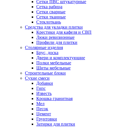
Сетки ПВС штукатурные
Сетка рабица
Сетки сварные
Сетки тканные
Стеклоткань
Средства для укладки плитки
Крестики для кафеля и СВП
Люки ревизионные
Профили для плитки
Столярные изделия
Брус, доска
Двери и комплектующие
Полки мебельные
Щиты мебельные
Строительные блоки
Сухие смеси
Добавки
Гипс
Известь
Крошка гранитная
Мел
Песок
Цемент
Грунтовки
Затирки для плитки