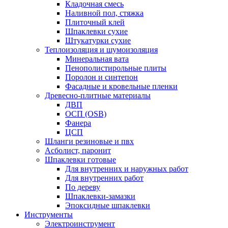
Кладочная смесь
Наливной пол, стяжка
Плиточный клей
Шпаклевки сухие
Штукатурки сухие
Теплоизоляция и шумоизоляция
Минеральная вата
Пенополистирольные плиты
Поролон и синтепон
Фасадные и кровельные пленки
Древесно-плитные материалы
ДВП
ОСП (OSB)
Фанера
ЦСП
Шланги резиновые и пвх
Асболист, паронит
Шпаклевки готовые
Для внутренних и наружных работ
Для внутренних работ
По дереву
Шпаклевки-замазки
Эпоксидные шпаклевки
Инструменты
Электроинструмент