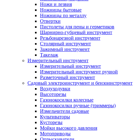
Ножи и лезвия
Ножницы бытовые
Ножницы по металлу
Отвертки
Пистолеты для пены и герметиков
Шарнирно-губцевый инструмент
Резьбонарезной инструмент
Столярный инструмент
Зажимный инструмент
Такелаж
Измерительный инструмент
Измерительный инструмент
Измерительный инструмент ручной
Разметочный инструмент
Садовый электроинструмент и бензоинструмент
Воздуходувки
Высоторезы
Газонокосилки колесные
Газонокосилки ручные (триммеры)
Измельчители садовые
Культиваторы
Кусторезы
Мойки высокого давления
Мотоприводы
Опрыскиватели