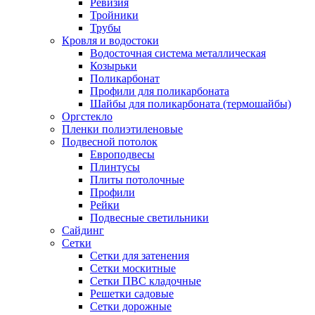
Ревизия
Тройники
Трубы
Кровля и водостоки
Водосточная система металлическая
Козырьки
Поликарбонат
Профили для поликарбоната
Шайбы для поликарбоната (термошайбы)
Оргстекло
Пленки полиэтиленовые
Подвесной потолок
Европодвесы
Плинтусы
Плиты потолочные
Профили
Рейки
Подвесные светильники
Сайдинг
Сетки
Сетки для затенения
Сетки москитные
Сетки ПВС кладочные
Решетки садовые
Сетки дорожные