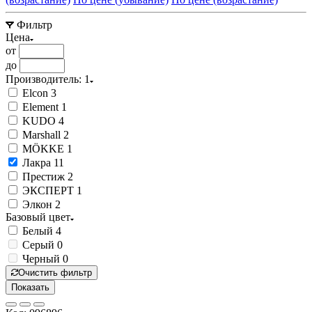
Фильтр
Цена
от
до
Производитель
: 1
Elcon
3
Element
1
KUDO
4
Marshall
2
MÖKKE
1
Лакра
11
Престиж
2
ЭКСПЕРТ
1
Элкон
2
Базовый цвет
Белый
4
Серый
0
Черный
0
Очистить фильтр
Показать