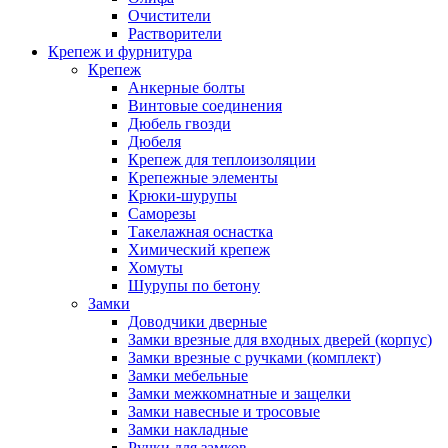
Очистители
Растворители
Крепеж и фурнитура
Крепеж
Анкерные болты
Винтовые соединения
Дюбель гвозди
Дюбеля
Крепеж для теплоизоляции
Крепежные элементы
Крюки-шурупы
Саморезы
Такелажная оснастка
Химический крепеж
Хомуты
Шурупы по бетону
Замки
Доводчики дверные
Замки врезные для входных дверей (корпус)
Замки врезные с ручками (комплект)
Замки мебельные
Замки межкомнатные и защелки
Замки навесные и тросовые
Замки накладные
Ручки для замков