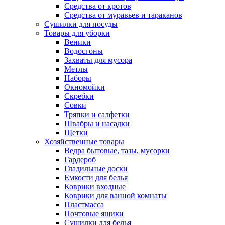
Средства от кротов
Средства от муравьев и тараканов
Сушилки для посуды
Товары для уборки
Веники
Водосгоны
Захваты для мусора
Метлы
Наборы
Окномойки
Скребки
Совки
Тряпки и салфетки
Швабры и насадки
Щетки
Хозяйственные товары
Ведра бытовые, тазы, мусорки
Гардероб
Гладильные доски
Емкости для белья
Коврики входные
Коврики для ванной комнаты
Пластмасса
Почтовые ящики
Сушилки для белья