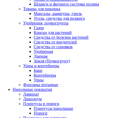
Шланги и фитинги системы полива
Товары для пикника
Мангалы, шампуры, гриль
Уголь, средства для розжига
Удобрения, почвогрунты
Газон
Краски для растений
Средства от болезни растений
Средства от вредителей
Средства от сорняков
Удобрения
Дренаж
Земля (Почвогрунт)
Урны и контейнеры
Баки
Контейнеры
Урны
Фонтаны питьевые
Напольные покрытия
Ламинат
Линолеум
Плинтусы и пороги
Плинтусы напольные
Пороги
Подложка для ламината