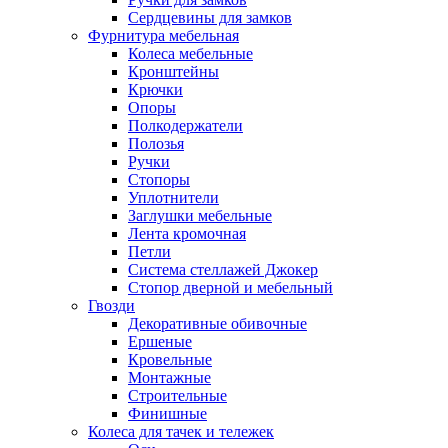
Сердцевины для замков
Фурнитура мебельная
Колеса мебельные
Кронштейны
Крючки
Опоры
Полкодержатели
Полозья
Ручки
Стопоры
Уплотнители
Заглушки мебельные
Лента кромочная
Петли
Система стеллажей Джокер
Стопор дверной и мебельный
Гвозди
Декоративные обивочные
Ершеные
Кровельные
Монтажные
Строительные
Финишные
Колеса для тачек и тележек