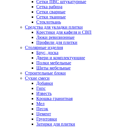
Сетки ПВС штукатурные
Сетка рабица
Сетки сварные
Сетки тканные
Стеклоткань
Средства для укладки плитки
Крестики для кафеля и СВП
Люки ревизионные
Профили для плитки
Столярные изделия
Брус, доска
Двери и комплектующие
Полки мебельные
Щиты мебельные
Строительные блоки
Сухие смеси
Добавки
Гипс
Известь
Крошка гранитная
Мел
Песок
Цемент
Грунтовки
Затирки для плитки