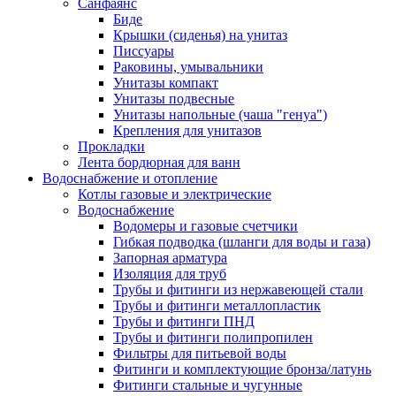
Санфаянс
Биде
Крышки (сиденья) на унитаз
Писсуары
Раковины, умывальники
Унитазы компакт
Унитазы подвесные
Унитазы напольные (чаша "генуа")
Крепления для унитазов
Прокладки
Лента бордюрная для ванн
Водоснабжение и отопление
Котлы газовые и электрические
Водоснабжение
Водомеры и газовые счетчики
Гибкая подводка (шланги для воды и газа)
Запорная арматура
Изоляция для труб
Трубы и фитинги из нержавеющей стали
Трубы и фитинги металлопластик
Трубы и фитинги ПНД
Трубы и фитинги полипропилен
Фильтры для питьевой воды
Фитинги и комплектующие бронза/латунь
Фитинги стальные и чугунные