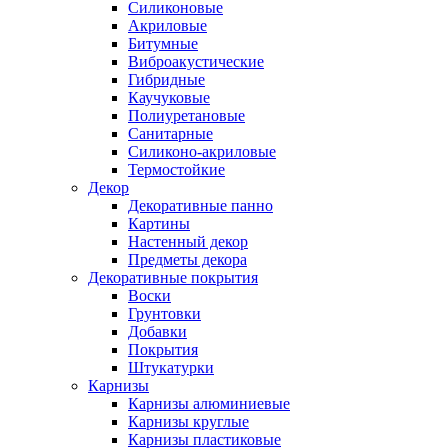
Силиконовые
Акриловые
Битумные
Виброакустические
Гибридные
Каучуковые
Полиуретановые
Санитарные
Силиконо-акриловые
Термостойкие
Декор
Декоративные панно
Картины
Настенный декор
Предметы декора
Декоративные покрытия
Воски
Грунтовки
Добавки
Покрытия
Штукатурки
Карнизы
Карнизы алюминиевые
Карнизы круглые
Карнизы пластиковые