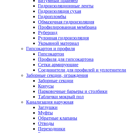
Битумный праймер
Гидроизоляционные ленты
Гидроизоляция сухая
Гидропломбы
Обмазочная гидроизоляция
Профилированная мембрана
Рубероид
Рулонная гидроизоляция
Укрывной материал
Гипсокартон и профиля
Гипсокартон
Профиля для гипсокартона
Сетки армирующие
Соединители для профилей и уплотнители
Заборные секции, ограждения
Заборные секции
Конусы
Парковочные барьеры и столбики
Таблички мокрый пол
Канализация наружная
Заглушки
Муфты
Обратные клапаны
Отводы
Переходники