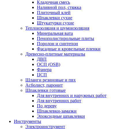
Кладочная смесь
Наливной пол, стяжка
Плиточный клей
Шпаклевки сухие
Штукатурки сухие
Теплоизоляция и шумоизоляция
Минеральная вата
Пенополистирольные плиты
Поролон и синтепон
Фасадные и кровельные пленки
Древесно-плитные материалы
ДВП
ОСП (OSB)
Фанера
ЦСП
Шланги резиновые и пвх
Асболист, паронит
Шпаклевки готовые
Для внутренних и наружных работ
Для внутренних работ
По дереву
Шпаклевки-замазки
Эпоксидные шпаклевки
Инструменты
Электроинструмент