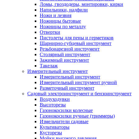
Ломы, гвоздодеры, монтировки, кирки
Напильники, надфили
Ножи и лезвия
Ножницы бытовые
Ножницы по металлу
Отвертки
Пистолеты для пены и герметиков
Шарнирно-губцевый инструмент
Резьбонарезной инструмент
Столярный инструмент
Зажимный инструмент
Такелаж
Измерительный инструмент
Измерительный инструмент
Измерительный инструмент ручной
Разметочный инструмент
Садовый электроинструмент и бензоинструмент
Воздуходувки
Высоторезы
Газонокосилки колесные
Газонокосилки ручные (триммеры)
Измельчители садовые
Культиваторы
Кусторезы
Мойки высокого давления