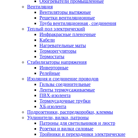
Обогреватели промышленные
Вентиляция
Вентиляторы вытяжные
Решетки вентиляционные
Труба вентиляционная , соединения
Теплый пол электрический
Инфракрасные пленочные
Кабели
Нагревательные маты
Терморегуляторы
Термостаты
Стабилизаторы напряжения
Инверторные
Релейные
Изоляция и соединение проводов
Гильзы соединительные
Ленты термоусаживаемые
ПВХ-изолента
Термоусадочные трубки
ХБ-изолента
Подрозетники, распредкоробки, клеммы
Удлинители, вилки, патроны
Патроны для светильников и люстр
Розетки и вилки силовые
Тройники и переходники электрические