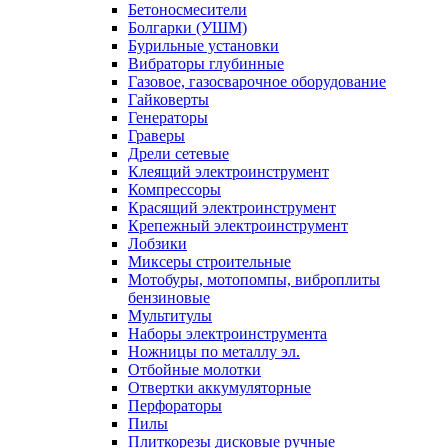
Бетоносмесители
Болгарки (УШМ)
Бурильные установки
Вибраторы глубинные
Газовое, газосварочное оборудование
Гайковерты
Генераторы
Граверы
Дрели сетевые
Клеящий электроинструмент
Компрессоры
Красящий электроинструмент
Крепежный электроинструмент
Лобзики
Миксеры строительные
Мотобуры, мотопомпы, виброплиты
бензиновые
Мультитулы
Наборы электроинструмента
Ножницы по металлу эл.
Отбойные молотки
Отвертки аккумуляторные
Перфораторы
Пилы
Плиткорезы дисковые ручные