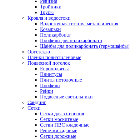
Ревизия
Тройники
Трубы
Кровля и водостоки
Водосточная система металлическая
Козырьки
Поликарбонат
Профили для поликарбоната
Шайбы для поликарбоната (термошайбы)
Оргстекло
Пленки полиэтиленовые
Подвесной потолок
Европодвесы
Плинтусы
Плиты потолочные
Профили
Рейки
Подвесные светильники
Сайдинг
Сетки
Сетки для затенения
Сетки москитные
Сетки ПВС кладочные
Решетки садовые
Сетки дорожные