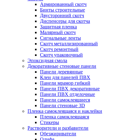
Армированный скотч
Бинты строительные
Двусторонний скотч
Диспенсеры для скотча
Защитная пленка
Малярный скотч
Сигнальные ленты
Скотч металлизированный
Скотч ремонтный
Скотч упаковочный
Эпоксидная смола
Декоративные стеновые панели
Панели деревянные
Клеи для панелей ПВХ
Панели мрамор гибкий
Панели ПВХ декоративные
Панели ПВХ отделочные
Панели самоклеящиеся
Панели стеновые 3D
Пленка самоклеящаяся и наклейки
Пленка самоклеящаяся
Стикеры
Растворители и разбавители
Обезжириватели
Олифа