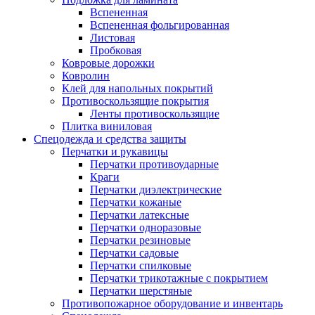
Вспененная
Вспененная фольгированная
Листовая
Пробковая
Ковровые дорожки
Ковролин
Клей для напольных покрытий
Противоскользящие покрытия
Ленты противоскользящие
Плитка виниловая
Спецодежда и средства защиты
Перчатки и рукавицы
Перчатки противоударные
Краги
Перчатки диэлектрические
Перчатки кожаные
Перчатки латексные
Перчатки одноразовые
Перчатки резиновые
Перчатки садовые
Перчатки спилковые
Перчатки трикотажные с покрытием
Перчатки шерстяные
Противопожарное оборудование и инвентарь