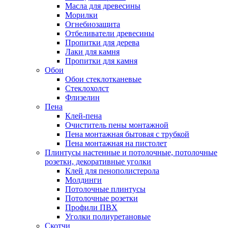
Масла для древесины
Морилки
Огнебиозащита
Отбеливатели древесины
Пропитки для дерева
Лаки для камня
Пропитки для камня
Обои
Обои стеклотканевые
Стеклохолст
Флизелин
Пена
Клей-пена
Очиститель пены монтажной
Пена монтажная бытовая с трубкой
Пена монтажная на пистолет
Плинтусы настенные и потолочные, потолочные
розетки, декоративные уголки
Клей для пенополистерола
Молдинги
Потолочные плинтусы
Потолочные розетки
Профили ПВХ
Уголки полиуретановые
Скотчи