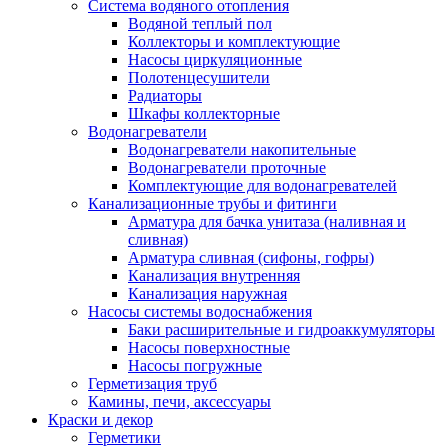
Система водяного отопления
Водяной теплый пол
Коллекторы и комплектующие
Насосы циркуляционные
Полотенцесушители
Радиаторы
Шкафы коллекторные
Водонагреватели
Водонагреватели накопительные
Водонагреватели проточные
Комплектующие для водонагревателей
Канализационные трубы и фитинги
Арматура для бачка унитаза (наливная и
сливная)
Арматура сливная (сифоны, гофры)
Канализация внутренняя
Канализация наружная
Насосы системы водоснабжения
Баки расширительные и гидроаккумуляторы
Насосы поверхностные
Насосы погружные
Герметизация труб
Камины, печи, аксессуары
Краски и декор
Герметики