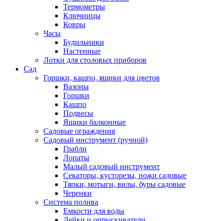
Термометры
Ключницы
Ковры
Часы
Будильники
Настенные
Лотки для столовых приборов
Сад
Горшки, кашпо, ящики для цветов
Вазоны
Горшки
Кашпо
Подвесы
Ящики балконные
Садовые ограждения
Садовый инструмент (ручной)
Грабли
Лопаты
Малый садовый инструмент
Секаторы, кусторезы, ножи садовые
Тяпки, мотыги, вилы, буры садовые
Черенки
Система полива
Емкости для воды
Лейки и опрыскиватели