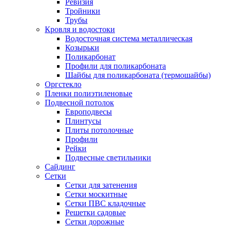
Ревизия
Тройники
Трубы
Кровля и водостоки
Водосточная система металлическая
Козырьки
Поликарбонат
Профили для поликарбоната
Шайбы для поликарбоната (термошайбы)
Оргстекло
Пленки полиэтиленовые
Подвесной потолок
Европодвесы
Плинтусы
Плиты потолочные
Профили
Рейки
Подвесные светильники
Сайдинг
Сетки
Сетки для затенения
Сетки москитные
Сетки ПВС кладочные
Решетки садовые
Сетки дорожные