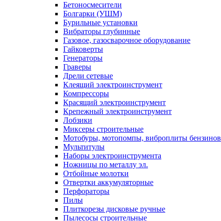
Бетоносмесители
Болгарки (УШМ)
Бурильные установки
Вибраторы глубинные
Газовое, газосварочное оборудование
Гайковерты
Генераторы
Граверы
Дрели сетевые
Клеящий электроинструмент
Компрессоры
Красящий электроинструмент
Крепежный электроинструмент
Лобзики
Миксеры строительные
Мотобуры, мотопомпы, виброплиты бензино
Мультитулы
Наборы электроинструмента
Ножницы по металлу эл.
Отбойные молотки
Отвертки аккумуляторные
Перфораторы
Пилы
Плиткорезы дисковые ручные
Пылесосы строительные