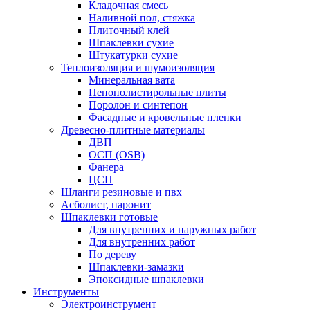
Кладочная смесь
Наливной пол, стяжка
Плиточный клей
Шпаклевки сухие
Штукатурки сухие
Теплоизоляция и шумоизоляция
Минеральная вата
Пенополистирольные плиты
Поролон и синтепон
Фасадные и кровельные пленки
Древесно-плитные материалы
ДВП
ОСП (OSB)
Фанера
ЦСП
Шланги резиновые и пвх
Асболист, паронит
Шпаклевки готовые
Для внутренних и наружных работ
Для внутренних работ
По дереву
Шпаклевки-замазки
Эпоксидные шпаклевки
Инструменты
Электроинструмент