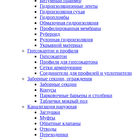
Битумный праймер
Гидроизоляционные ленты
Гидроизоляция сухая
Гидропломбы
Обмазочная гидроизоляция
Профилированная мембрана
Рубероид
Рулонная гидроизоляция
Укрывной материал
Гипсокартон и профиля
Гипсокартон
Профиля для гипсокартона
Сетки армирующие
Соединители для профилей и уплотнители
Заборные секции, ограждения
Заборные секции
Конусы
Парковочные барьеры и столбики
Таблички мокрый пол
Канализация наружная
Заглушки
Муфты
Обратные клапаны
Отводы
Переходники