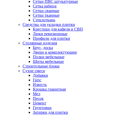
Сетки ПВС штукатурные
Сетка рабица
Сетки сварные
Сетки тканные
Стеклоткань
Средства для укладки плитки
Крестики для кафеля и СВП
Люки ревизионные
Профили для плитки
Столярные изделия
Брус, доска
Двери и комплектующие
Полки мебельные
Щиты мебельные
Строительные блоки
Сухие смеси
Добавки
Гипс
Известь
Крошка гранитная
Мел
Песок
Цемент
Грунтовки
Затирки для плитки