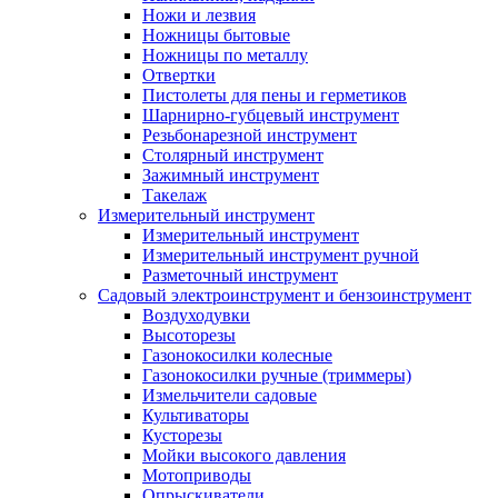
Ножи и лезвия
Ножницы бытовые
Ножницы по металлу
Отвертки
Пистолеты для пены и герметиков
Шарнирно-губцевый инструмент
Резьбонарезной инструмент
Столярный инструмент
Зажимный инструмент
Такелаж
Измерительный инструмент
Измерительный инструмент
Измерительный инструмент ручной
Разметочный инструмент
Садовый электроинструмент и бензоинструмент
Воздуходувки
Высоторезы
Газонокосилки колесные
Газонокосилки ручные (триммеры)
Измельчители садовые
Культиваторы
Кусторезы
Мойки высокого давления
Мотоприводы
Опрыскиватели