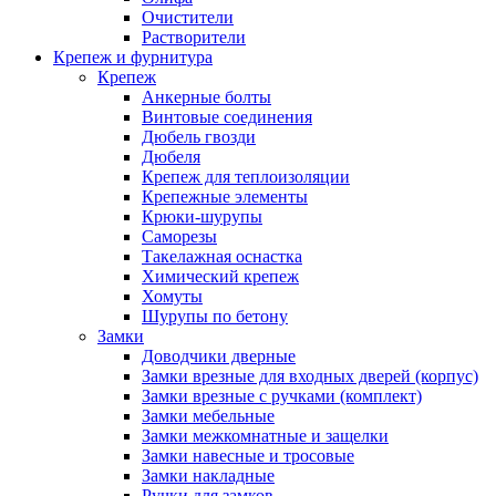
Очистители
Растворители
Крепеж и фурнитура
Крепеж
Анкерные болты
Винтовые соединения
Дюбель гвозди
Дюбеля
Крепеж для теплоизоляции
Крепежные элементы
Крюки-шурупы
Саморезы
Такелажная оснастка
Химический крепеж
Хомуты
Шурупы по бетону
Замки
Доводчики дверные
Замки врезные для входных дверей (корпус)
Замки врезные с ручками (комплект)
Замки мебельные
Замки межкомнатные и защелки
Замки навесные и тросовые
Замки накладные
Ручки для замков