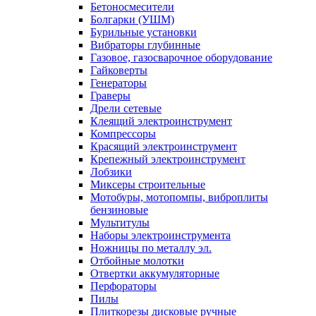
Бетоносмесители
Болгарки (УШМ)
Бурильные установки
Вибраторы глубинные
Газовое, газосварочное оборудование
Гайковерты
Генераторы
Граверы
Дрели сетевые
Клеящий электроинструмент
Компрессоры
Красящий электроинструмент
Крепежный электроинструмент
Лобзики
Миксеры строительные
Мотобуры, мотопомпы, виброплиты
бензиновые
Мультитулы
Наборы электроинструмента
Ножницы по металлу эл.
Отбойные молотки
Отвертки аккумуляторные
Перфораторы
Пилы
Плиткорезы дисковые ручные