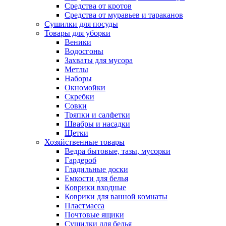
Средства от кротов
Средства от муравьев и тараканов
Сушилки для посуды
Товары для уборки
Веники
Водосгоны
Захваты для мусора
Метлы
Наборы
Окномойки
Скребки
Совки
Тряпки и салфетки
Швабры и насадки
Щетки
Хозяйственные товары
Ведра бытовые, тазы, мусорки
Гардероб
Гладильные доски
Емкости для белья
Коврики входные
Коврики для ванной комнаты
Пластмасса
Почтовые ящики
Сушилки для белья