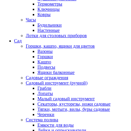
Термометры
Ключницы
Ковры
Часы
Будильники
Настенные
Лотки для столовых приборов
Сад
Горшки, кашпо, ящики для цветов
Вазоны
Горшки
Кашпо
Подвесы
Ящики балконные
Садовые ограждения
Садовый инструмент (ручной)
Грабли
Лопаты
Малый садовый инструмент
Секаторы, кусторезы, ножи садовые
Тяпки, мотыги, вилы, буры садовые
Черенки
Система полива
Емкости для воды
Лейки и опрыскиватели