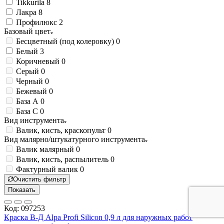
Tikkurila
8
Лакра
8
Профилюкс
2
Базовый цвет
Бесцветный (под колеровку)
0
Белый
3
Коричневый
0
Серый
0
Черный
0
Бежевый
0
База А
0
База С
0
Вид инструмента
Валик, кисть, краскопульт
0
Вид малярно/штукатурного инструмента
Валик малярный
0
Валик, кисть, распылитель
0
Фактурный валик
0
Очистить фильтр
Показать
Код: 097253
Краска В-Д Alpa Profi Silicon 0,9 л для наружных работ