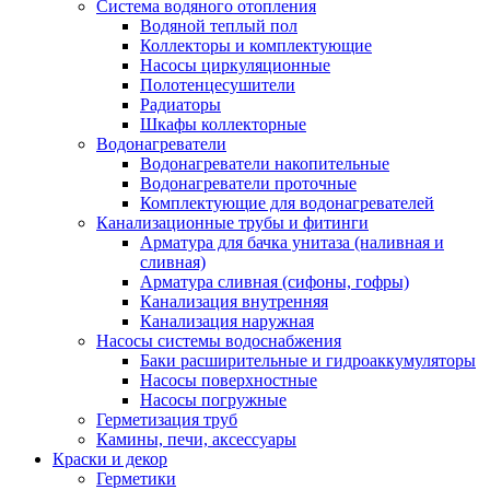
Система водяного отопления
Водяной теплый пол
Коллекторы и комплектующие
Насосы циркуляционные
Полотенцесушители
Радиаторы
Шкафы коллекторные
Водонагреватели
Водонагреватели накопительные
Водонагреватели проточные
Комплектующие для водонагревателей
Канализационные трубы и фитинги
Арматура для бачка унитаза (наливная и
сливная)
Арматура сливная (сифоны, гофры)
Канализация внутренняя
Канализация наружная
Насосы системы водоснабжения
Баки расширительные и гидроаккумуляторы
Насосы поверхностные
Насосы погружные
Герметизация труб
Камины, печи, аксессуары
Краски и декор
Герметики