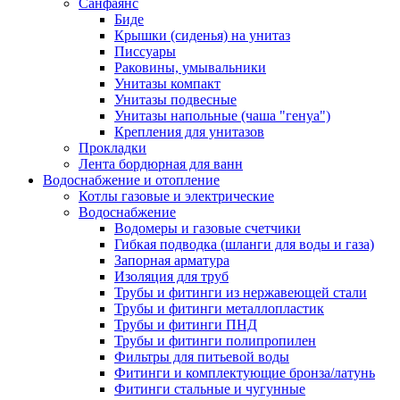
Санфаянс
Биде
Крышки (сиденья) на унитаз
Писсуары
Раковины, умывальники
Унитазы компакт
Унитазы подвесные
Унитазы напольные (чаша "генуа")
Крепления для унитазов
Прокладки
Лента бордюрная для ванн
Водоснабжение и отопление
Котлы газовые и электрические
Водоснабжение
Водомеры и газовые счетчики
Гибкая подводка (шланги для воды и газа)
Запорная арматура
Изоляция для труб
Трубы и фитинги из нержавеющей стали
Трубы и фитинги металлопластик
Трубы и фитинги ПНД
Трубы и фитинги полипропилен
Фильтры для питьевой воды
Фитинги и комплектующие бронза/латунь
Фитинги стальные и чугунные