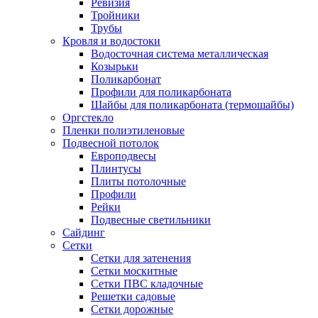
Ревизия
Тройники
Трубы
Кровля и водостоки
Водосточная система металлическая
Козырьки
Поликарбонат
Профили для поликарбоната
Шайбы для поликарбоната (термошайбы)
Оргстекло
Пленки полиэтиленовые
Подвесной потолок
Европодвесы
Плинтусы
Плиты потолочные
Профили
Рейки
Подвесные светильники
Сайдинг
Сетки
Сетки для затенения
Сетки москитные
Сетки ПВС кладочные
Решетки садовые
Сетки дорожные