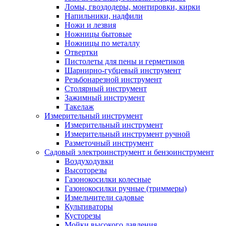
Ломы, гвоздодеры, монтировки, кирки
Напильники, надфили
Ножи и лезвия
Ножницы бытовые
Ножницы по металлу
Отвертки
Пистолеты для пены и герметиков
Шарнирно-губцевый инструмент
Резьбонарезной инструмент
Столярный инструмент
Зажимный инструмент
Такелаж
Измерительный инструмент
Измерительный инструмент
Измерительный инструмент ручной
Разметочный инструмент
Садовый электроинструмент и бензоинструмент
Воздуходувки
Высоторезы
Газонокосилки колесные
Газонокосилки ручные (триммеры)
Измельчители садовые
Культиваторы
Кусторезы
Мойки высокого давления