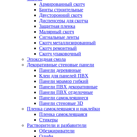
Армированный скотч
Бинты строительные
Двусторонний скотч
Диспенсеры для скотча
Защитная пленка
Малярный скотч
Сигнальные ленты
Скотч металлизированный
Скотч ремонтный
Скотч упаковочный
Эпоксидная смола
Декоративные стеновые панели
Панели деревянные
Клеи для панелей ПВХ
Панели мрамор гибкий
Панели ПВХ декоративные
Панели ПВХ отделочные
Панели самоклеящиеся
Панели стеновые 3D
Пленка самоклеящаяся и наклейки
Пленка самоклеящаяся
Стикеры
Растворители и разбавители
Обезжириватели
Олифа