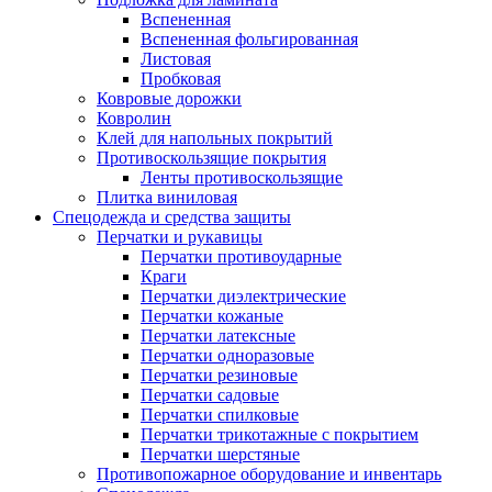
Вспененная
Вспененная фольгированная
Листовая
Пробковая
Ковровые дорожки
Ковролин
Клей для напольных покрытий
Противоскользящие покрытия
Ленты противоскользящие
Плитка виниловая
Спецодежда и средства защиты
Перчатки и рукавицы
Перчатки противоударные
Краги
Перчатки диэлектрические
Перчатки кожаные
Перчатки латексные
Перчатки одноразовые
Перчатки резиновые
Перчатки садовые
Перчатки спилковые
Перчатки трикотажные с покрытием
Перчатки шерстяные
Противопожарное оборудование и инвентарь