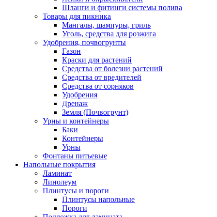
Шланги и фитинги системы полива
Товары для пикника
Мангалы, шампуры, гриль
Уголь, средства для розжига
Удобрения, почвогрунты
Газон
Краски для растений
Средства от болезни растений
Средства от вредителей
Средства от сорняков
Удобрения
Дренаж
Земля (Почвогрунт)
Урны и контейнеры
Баки
Контейнеры
Урны
Фонтаны питьевые
Напольные покрытия
Ламинат
Линолеум
Плинтусы и пороги
Плинтусы напольные
Пороги
Подложка для ламината