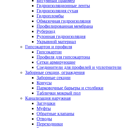
Битумный праймер
Гидроизоляционные ленты
Гидроизоляция сухая
Гидропломбы
Обмазочная гидроизоляция
Профилированная мембрана
Рубероид
Рулонная гидроизоляция
Укрывной материал
Гипсокартон и профиля
Гипсокартон
Профиля для гипсокартона
Сетки армирующие
Соединители для профилей и уплотнители
Заборные секции, ограждения
Заборные секции
Конусы
Парковочные барьеры и столбики
Таблички мокрый пол
Канализация наружная
Заглушки
Муфты
Обратные клапаны
Отводы
Переходники