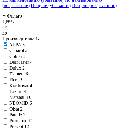
По наименованию (убывание)
По наименованию
(возрастание)
По цене (убывание)
По цене (возрастание)
Фильтр
Цена
от
до
Производитель
: 1
ALPA
3
Caparol
2
Colibri
2
DerMaster
4
Dulux
2
Element
6
Fiera
3
Kraskovar
4
Lazurit
4
Marshall
16
NEOMID
6
Olsta
2
Parade
3
Proremontt
1
Prosept
12