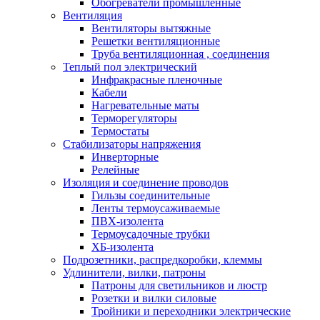
Обогреватели промышленные
Вентиляция
Вентиляторы вытяжные
Решетки вентиляционные
Труба вентиляционная , соединения
Теплый пол электрический
Инфракрасные пленочные
Кабели
Нагревательные маты
Терморегуляторы
Термостаты
Стабилизаторы напряжения
Инверторные
Релейные
Изоляция и соединение проводов
Гильзы соединительные
Ленты термоусаживаемые
ПВХ-изолента
Термоусадочные трубки
ХБ-изолента
Подрозетники, распредкоробки, клеммы
Удлинители, вилки, патроны
Патроны для светильников и люстр
Розетки и вилки силовые
Тройники и переходники электрические