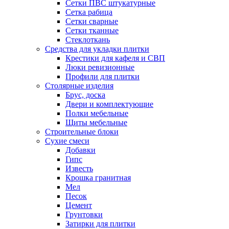
Сетки ПВС штукатурные
Сетка рабица
Сетки сварные
Сетки тканные
Стеклоткань
Средства для укладки плитки
Крестики для кафеля и СВП
Люки ревизионные
Профили для плитки
Столярные изделия
Брус, доска
Двери и комплектующие
Полки мебельные
Щиты мебельные
Строительные блоки
Сухие смеси
Добавки
Гипс
Известь
Крошка гранитная
Мел
Песок
Цемент
Грунтовки
Затирки для плитки