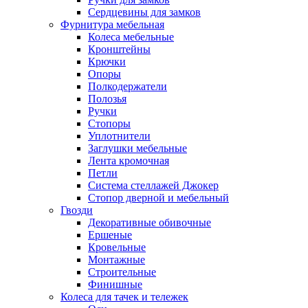
Сердцевины для замков
Фурнитура мебельная
Колеса мебельные
Кронштейны
Крючки
Опоры
Полкодержатели
Полозья
Ручки
Стопоры
Уплотнители
Заглушки мебельные
Лента кромочная
Петли
Система стеллажей Джокер
Стопор дверной и мебельный
Гвозди
Декоративные обивочные
Ершеные
Кровельные
Монтажные
Строительные
Финишные
Колеса для тачек и тележек