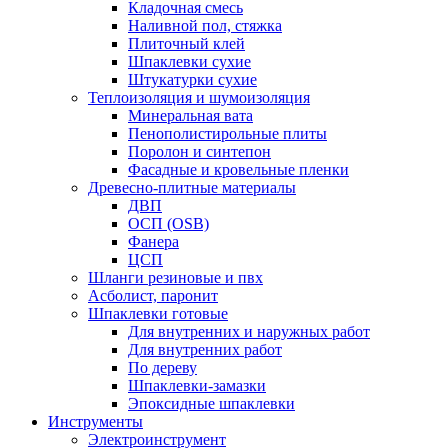
Кладочная смесь
Наливной пол, стяжка
Плиточный клей
Шпаклевки сухие
Штукатурки сухие
Теплоизоляция и шумоизоляция
Минеральная вата
Пенополистирольные плиты
Поролон и синтепон
Фасадные и кровельные пленки
Древесно-плитные материалы
ДВП
ОСП (OSB)
Фанера
ЦСП
Шланги резиновые и пвх
Асболист, паронит
Шпаклевки готовые
Для внутренних и наружных работ
Для внутренних работ
По дереву
Шпаклевки-замазки
Эпоксидные шпаклевки
Инструменты
Электроинструмент