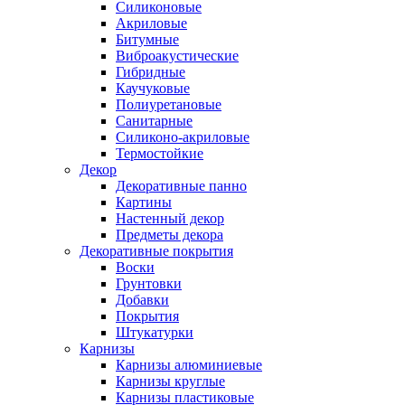
Силиконовые
Акриловые
Битумные
Виброакустические
Гибридные
Каучуковые
Полиуретановые
Санитарные
Силиконо-акриловые
Термостойкие
Декор
Декоративные панно
Картины
Настенный декор
Предметы декора
Декоративные покрытия
Воски
Грунтовки
Добавки
Покрытия
Штукатурки
Карнизы
Карнизы алюминиевые
Карнизы круглые
Карнизы пластиковые