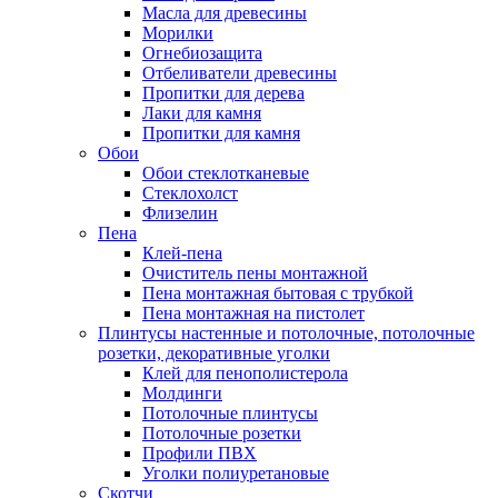
Масла для древесины
Морилки
Огнебиозащита
Отбеливатели древесины
Пропитки для дерева
Лаки для камня
Пропитки для камня
Обои
Обои стеклотканевые
Стеклохолст
Флизелин
Пена
Клей-пена
Очиститель пены монтажной
Пена монтажная бытовая с трубкой
Пена монтажная на пистолет
Плинтусы настенные и потолочные, потолочные
розетки, декоративные уголки
Клей для пенополистерола
Молдинги
Потолочные плинтусы
Потолочные розетки
Профили ПВХ
Уголки полиуретановые
Скотчи