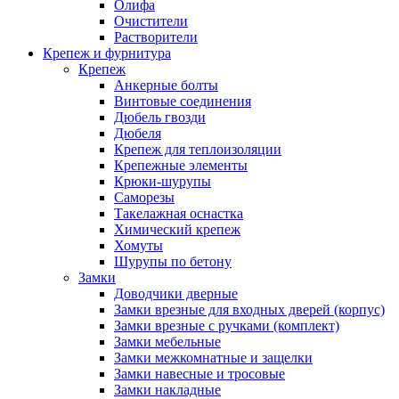
Олифа
Очистители
Растворители
Крепеж и фурнитура
Крепеж
Анкерные болты
Винтовые соединения
Дюбель гвозди
Дюбеля
Крепеж для теплоизоляции
Крепежные элементы
Крюки-шурупы
Саморезы
Такелажная оснастка
Химический крепеж
Хомуты
Шурупы по бетону
Замки
Доводчики дверные
Замки врезные для входных дверей (корпус)
Замки врезные с ручками (комплект)
Замки мебельные
Замки межкомнатные и защелки
Замки навесные и тросовые
Замки накладные