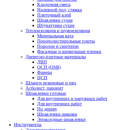
Кладочная смесь
Наливной пол, стяжка
Плиточный клей
Шпаклевки сухие
Штукатурки сухие
Теплоизоляция и шумоизоляция
Минеральная вата
Пенополистирольные плиты
Поролон и синтепон
Фасадные и кровельные пленки
Древесно-плитные материалы
ДВП
ОСП (OSB)
Фанера
ЦСП
Шланги резиновые и пвх
Асболист, паронит
Шпаклевки готовые
Для внутренних и наружных работ
Для внутренних работ
По дереву
Шпаклевки-замазки
Эпоксидные шпаклевки
Инструменты
Электроинструмент