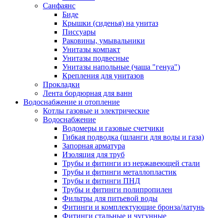
Санфаянс
Биде
Крышки (сиденья) на унитаз
Писсуары
Раковины, умывальники
Унитазы компакт
Унитазы подвесные
Унитазы напольные (чаша "генуа")
Крепления для унитазов
Прокладки
Лента бордюрная для ванн
Водоснабжение и отопление
Котлы газовые и электрические
Водоснабжение
Водомеры и газовые счетчики
Гибкая подводка (шланги для воды и газа)
Запорная арматура
Изоляция для труб
Трубы и фитинги из нержавеющей стали
Трубы и фитинги металлопластик
Трубы и фитинги ПНД
Трубы и фитинги полипропилен
Фильтры для питьевой воды
Фитинги и комплектующие бронза/латунь
Фитинги стальные и чугунные