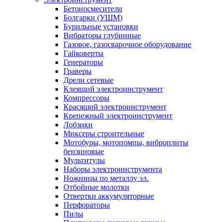
Бетоносмесители
Болгарки (УШМ)
Бурильные установки
Вибраторы глубинные
Газовое, газосварочное оборудование
Гайковерты
Генераторы
Граверы
Дрели сетевые
Клеящий электроинструмент
Компрессоры
Красящий электроинструмент
Крепежный электроинструмент
Лобзики
Миксеры строительные
Мотобуры, мотопомпы, виброплиты
бензиновые
Мультитулы
Наборы электроинструмента
Ножницы по металлу эл.
Отбойные молотки
Отвертки аккумуляторные
Перфораторы
Пилы