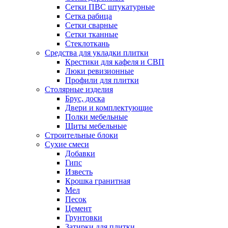
Сетки ПВС штукатурные
Сетка рабица
Сетки сварные
Сетки тканные
Стеклоткань
Средства для укладки плитки
Крестики для кафеля и СВП
Люки ревизионные
Профили для плитки
Столярные изделия
Брус, доска
Двери и комплектующие
Полки мебельные
Щиты мебельные
Строительные блоки
Сухие смеси
Добавки
Гипс
Известь
Крошка гранитная
Мел
Песок
Цемент
Грунтовки
Затирки для плитки