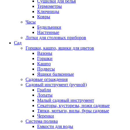
Сушилки для белья
Термометры
Ключницы
Ковры
Часы
Будильники
Настенные
Лотки для столовых приборов
Сад
Горшки, кашпо, ящики для цветов
Вазоны
Горшки
Кашпо
Подвесы
Ящики балконные
Садовые ограждения
Садовый инструмент (ручной)
Грабли
Лопаты
Малый садовый инструмент
Секаторы, кусторезы, ножи садовые
Тяпки, мотыги, вилы, буры садовые
Черенки
Система полива
Емкости для воды