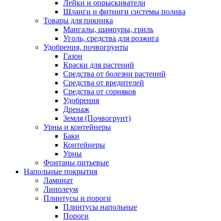
Лейки и опрыскиватели
Шланги и фитинги системы полива
Товары для пикника
Мангалы, шампуры, гриль
Уголь, средства для розжига
Удобрения, почвогрунты
Газон
Краски для растений
Средства от болезни растений
Средства от вредителей
Средства от сорняков
Удобрения
Дренаж
Земля (Почвогрунт)
Урны и контейнеры
Баки
Контейнеры
Урны
Фонтаны питьевые
Напольные покрытия
Ламинат
Линолеум
Плинтусы и пороги
Плинтусы напольные
Пороги