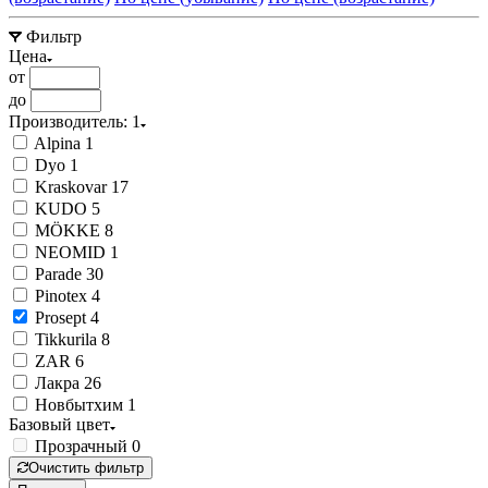
Фильтр
Цена
от
до
Производитель
: 1
Alpina
1
Dyo
1
Kraskovar
17
KUDO
5
MÖKKE
8
NEOMID
1
Parade
30
Pinotex
4
Prosept
4
Tikkurila
8
ZAR
6
Лакра
26
Новбытхим
1
Базовый цвет
Прозрачный
0
Очистить фильтр