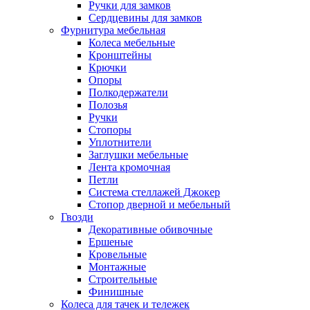
Ручки для замков
Сердцевины для замков
Фурнитура мебельная
Колеса мебельные
Кронштейны
Крючки
Опоры
Полкодержатели
Полозья
Ручки
Стопоры
Уплотнители
Заглушки мебельные
Лента кромочная
Петли
Система стеллажей Джокер
Стопор дверной и мебельный
Гвозди
Декоративные обивочные
Ершеные
Кровельные
Монтажные
Строительные
Финишные
Колеса для тачек и тележек