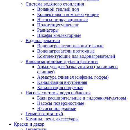
Система водяного отопления
Водяной теплый пол
Коллекторы и комплектующие
Насосы циркуляционные
Полотенцесушители
Радиаторы
Шкафы коллекторные
Водонагреватели
Водонагреватели накопительные
Водонагреватели проточные
Комплектующие для водонагревателей
Канализационные трубы и фитинги
Арматура для бачка унитаза (наливная и
сливная)
Арматура сливная (сифоны, гофры)
Канализация внутренняя
Канализация наружная
Насосы системы водоснабжения
Баки расширительные и гидроаккумуляторы
Насосы поверхностные
Насосы погружные
Герметизация труб
Камины, печи, аксессуары
Краски и декор
Герметики