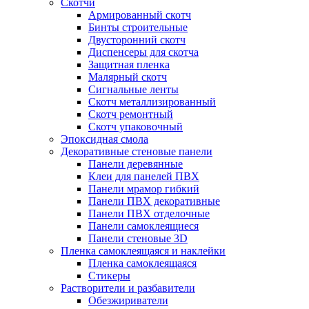
Скотчи
Армированный скотч
Бинты строительные
Двусторонний скотч
Диспенсеры для скотча
Защитная пленка
Малярный скотч
Сигнальные ленты
Скотч металлизированный
Скотч ремонтный
Скотч упаковочный
Эпоксидная смола
Декоративные стеновые панели
Панели деревянные
Клеи для панелей ПВХ
Панели мрамор гибкий
Панели ПВХ декоративные
Панели ПВХ отделочные
Панели самоклеящиеся
Панели стеновые 3D
Пленка самоклеящаяся и наклейки
Пленка самоклеящаяся
Стикеры
Растворители и разбавители
Обезжириватели