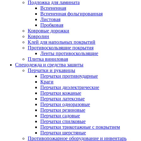
Подложка для ламината
Вспененная
Вспененная фольгированная
Листовая
Пробковая
Ковровые дорожки
Ковролин
Клей для напольных покрытий
Противоскользящие покрытия
Ленты противоскользящие
Плитка виниловая
Спецодежда и средства защиты
Перчатки и рукавицы
Перчатки противоударные
Краги
Перчатки диэлектрические
Перчатки кожаные
Перчатки латексные
Перчатки одноразовые
Перчатки резиновые
Перчатки садовые
Перчатки спилковые
Перчатки трикотажные с покрытием
Перчатки шерстяные
Противопожарное оборудование и инвентарь