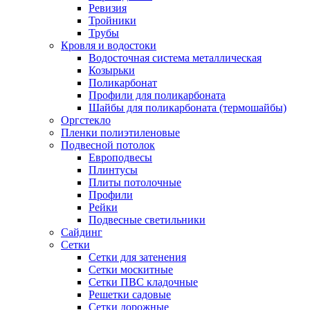
Ревизия
Тройники
Трубы
Кровля и водостоки
Водосточная система металлическая
Козырьки
Поликарбонат
Профили для поликарбоната
Шайбы для поликарбоната (термошайбы)
Оргстекло
Пленки полиэтиленовые
Подвесной потолок
Европодвесы
Плинтусы
Плиты потолочные
Профили
Рейки
Подвесные светильники
Сайдинг
Сетки
Сетки для затенения
Сетки москитные
Сетки ПВС кладочные
Решетки садовые
Сетки дорожные