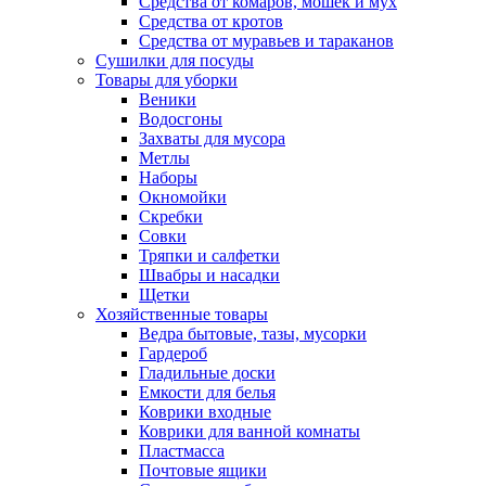
Средства от комаров, мошек и мух
Средства от кротов
Средства от муравьев и тараканов
Сушилки для посуды
Товары для уборки
Веники
Водосгоны
Захваты для мусора
Метлы
Наборы
Окномойки
Скребки
Совки
Тряпки и салфетки
Швабры и насадки
Щетки
Хозяйственные товары
Ведра бытовые, тазы, мусорки
Гардероб
Гладильные доски
Емкости для белья
Коврики входные
Коврики для ванной комнаты
Пластмасса
Почтовые ящики