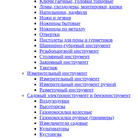
Ключи гаечные, головки торцевые
Ломы, гвоздодеры, монтировки, кирки
Напильники, надфили
Ножи и лезвия
Ножницы бытовые
Ножницы по металлу
Отвертки
Пистолеты для пены и герметиков
Шарнирно-губцевый инструмент
Резьбонарезной инструмент
Столярный инструмент
Зажимный инструмент
Такелаж
Измерительный инструмент
Измерительный инструмент
Измерительный инструмент ручной
Разметочный инструмент
Садовый электроинструмент и бензоинструмент
Воздуходувки
Высоторезы
Газонокосилки колесные
Газонокосилки ручные (триммеры)
Измельчители садовые
Культиваторы
Кусторезы