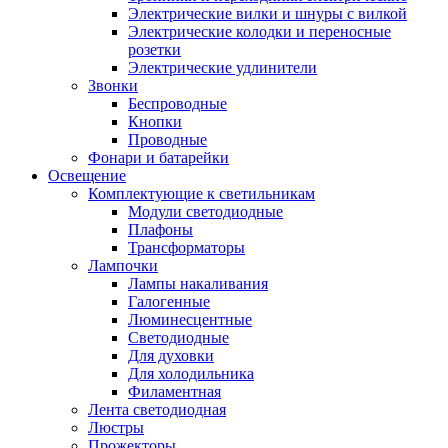
Электрические вилки и шнуры с вилкой
Электрические колодки и переносные
розетки
Электрические удлинители
Звонки
Беспроводные
Кнопки
Проводные
Фонари и батарейки
Освещение
Комплектующие к светильникам
Модули светодиодные
Плафоны
Трансформаторы
Лампочки
Лампы накаливания
Галогенные
Люминесцентные
Светодиодные
Для духовки
Для холодильника
Филаментная
Лента светодиодная
Люстры
Прожекторы