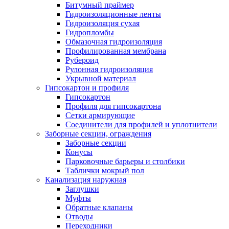
Битумный праймер
Гидроизоляционные ленты
Гидроизоляция сухая
Гидропломбы
Обмазочная гидроизоляция
Профилированная мембрана
Рубероид
Рулонная гидроизоляция
Укрывной материал
Гипсокартон и профиля
Гипсокартон
Профиля для гипсокартона
Сетки армирующие
Соединители для профилей и уплотнители
Заборные секции, ограждения
Заборные секции
Конусы
Парковочные барьеры и столбики
Таблички мокрый пол
Канализация наружная
Заглушки
Муфты
Обратные клапаны
Отводы
Переходники