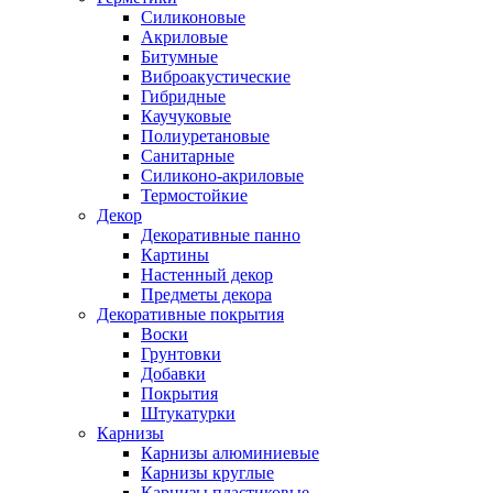
Силиконовые
Акриловые
Битумные
Виброакустические
Гибридные
Каучуковые
Полиуретановые
Санитарные
Силиконо-акриловые
Термостойкие
Декор
Декоративные панно
Картины
Настенный декор
Предметы декора
Декоративные покрытия
Воски
Грунтовки
Добавки
Покрытия
Штукатурки
Карнизы
Карнизы алюминиевые
Карнизы круглые
Карнизы пластиковые