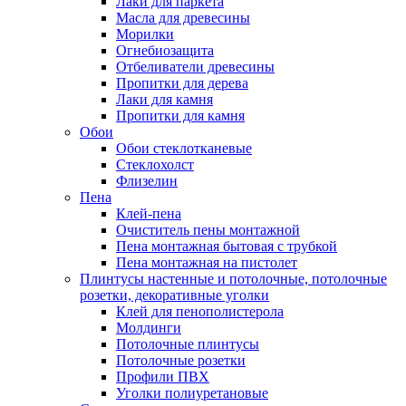
Лаки для паркета
Масла для древесины
Морилки
Огнебиозащита
Отбеливатели древесины
Пропитки для дерева
Лаки для камня
Пропитки для камня
Обои
Обои стеклотканевые
Стеклохолст
Флизелин
Пена
Клей-пена
Очиститель пены монтажной
Пена монтажная бытовая с трубкой
Пена монтажная на пистолет
Плинтусы настенные и потолочные, потолочные
розетки, декоративные уголки
Клей для пенополистерола
Молдинги
Потолочные плинтусы
Потолочные розетки
Профили ПВХ
Уголки полиуретановые