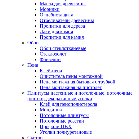
Масла для древесины
Морилки
Огнебиозащита
Отбеливатели древесины
Пропитки для дерева
Лаки для камня
Пропитки для камня
Обои
Обои стеклотканевые
Стеклохолст
Флизелин
Пена
Клей-пена
Очиститель пены монтажной
Пена монтажная бытовая с трубкой
Пена монтажная на пистолет
Плинтусы настенные и потолочные, потолочные
розетки, декоративные уголки
Клей для пенополистерола
Молдинги
Потолочные плинтусы
Потолочные розетки
Профили ПВХ
Уголки полиуретановые
Скотчи