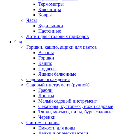
Термометры
Ключницы
Ковры
Часы
Будильники
Настенные
Лотки для столовых приборов
Сад
Горшки, кашпо, ящики для цветов
Вазоны
Горшки
Кашпо
Подвесы
Ящики балконные
Садовые ограждения
Садовый инструмент (ручной)
Грабли
Лопаты
Малый садовый инструмент
Секаторы, кусторезы, ножи садовые
Тяпки, мотыги, вилы, буры садовые
Черенки
Система полива
Емкости для воды
Лейки и опрыскиватели