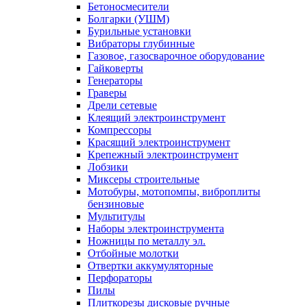
Бетоносмесители
Болгарки (УШМ)
Бурильные установки
Вибраторы глубинные
Газовое, газосварочное оборудование
Гайковерты
Генераторы
Граверы
Дрели сетевые
Клеящий электроинструмент
Компрессоры
Красящий электроинструмент
Крепежный электроинструмент
Лобзики
Миксеры строительные
Мотобуры, мотопомпы, виброплиты
бензиновые
Мультитулы
Наборы электроинструмента
Ножницы по металлу эл.
Отбойные молотки
Отвертки аккумуляторные
Перфораторы
Пилы
Плиткорезы дисковые ручные