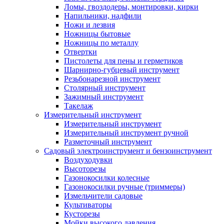
Ломы, гвоздодеры, монтировки, кирки
Напильники, надфили
Ножи и лезвия
Ножницы бытовые
Ножницы по металлу
Отвертки
Пистолеты для пены и герметиков
Шарнирно-губцевый инструмент
Резьбонарезной инструмент
Столярный инструмент
Зажимный инструмент
Такелаж
Измерительный инструмент
Измерительный инструмент
Измерительный инструмент ручной
Разметочный инструмент
Садовый электроинструмент и бензоинструмент
Воздуходувки
Высоторезы
Газонокосилки колесные
Газонокосилки ручные (триммеры)
Измельчители садовые
Культиваторы
Кусторезы
Мойки высокого давления