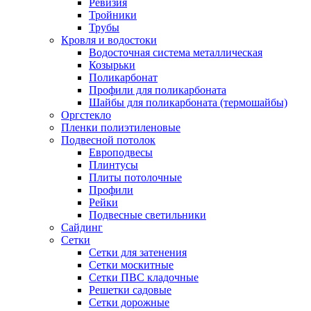
Ревизия
Тройники
Трубы
Кровля и водостоки
Водосточная система металлическая
Козырьки
Поликарбонат
Профили для поликарбоната
Шайбы для поликарбоната (термошайбы)
Оргстекло
Пленки полиэтиленовые
Подвесной потолок
Европодвесы
Плинтусы
Плиты потолочные
Профили
Рейки
Подвесные светильники
Сайдинг
Сетки
Сетки для затенения
Сетки москитные
Сетки ПВС кладочные
Решетки садовые
Сетки дорожные