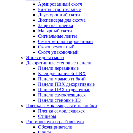
Армированный скотч
Бинты строительные
Двусторонний скотч
Диспенсеры для скотча
Защитная пленка
Малярный скотч
Сигнальные ленты
Скотч металлизированный
Скотч ремонтный
Скотч упаковочный
Эпоксидная смола
Декоративные стеновые панели
Панели деревянные
Клеи для панелей ПВХ
Панели мрамор гибкий
Панели ПВХ декоративные
Панели ПВХ отделочные
Панели самоклеящиеся
Панели стеновые 3D
Пленка самоклеящаяся и наклейки
Пленка самоклеящаяся
Стикеры
Растворители и разбавители
Обезжириватели
Олифа