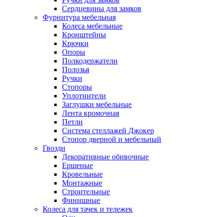
Сердцевины для замков
Фурнитура мебельная
Колеса мебельные
Кронштейны
Крючки
Опоры
Полкодержатели
Полозья
Ручки
Стопоры
Уплотнители
Заглушки мебельные
Лента кромочная
Петли
Система стеллажей Джокер
Стопор дверной и мебельный
Гвозди
Декоративные обивочные
Ершеные
Кровельные
Монтажные
Строительные
Финишные
Колеса для тачек и тележек