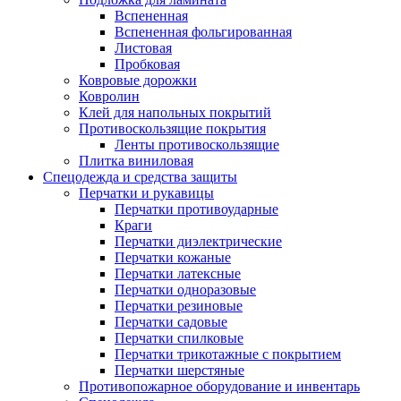
Вспененная
Вспененная фольгированная
Листовая
Пробковая
Ковровые дорожки
Ковролин
Клей для напольных покрытий
Противоскользящие покрытия
Ленты противоскользящие
Плитка виниловая
Спецодежда и средства защиты
Перчатки и рукавицы
Перчатки противоударные
Краги
Перчатки диэлектрические
Перчатки кожаные
Перчатки латексные
Перчатки одноразовые
Перчатки резиновые
Перчатки садовые
Перчатки спилковые
Перчатки трикотажные с покрытием
Перчатки шерстяные
Противопожарное оборудование и инвентарь