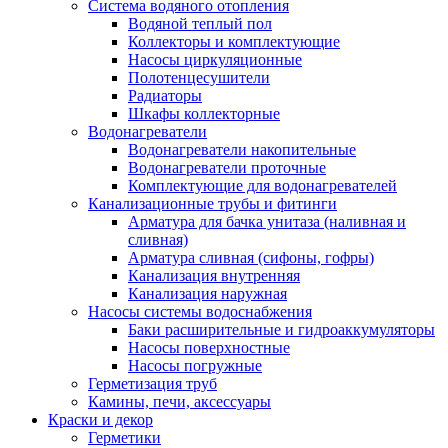
Система водяного отопления
Водяной теплый пол
Коллекторы и комплектующие
Насосы циркуляционные
Полотенцесушители
Радиаторы
Шкафы коллекторные
Водонагреватели
Водонагреватели накопительные
Водонагреватели проточные
Комплектующие для водонагревателей
Канализационные трубы и фитинги
Арматура для бачка унитаза (наливная и
сливная)
Арматура сливная (сифоны, гофры)
Канализация внутренняя
Канализация наружная
Насосы системы водоснабжения
Баки расширительные и гидроаккумуляторы
Насосы поверхностные
Насосы погружные
Герметизация труб
Камины, печи, аксессуары
Краски и декор
Герметики