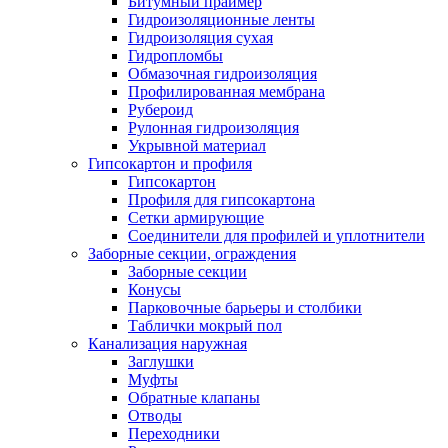
Битумный праймер
Гидроизоляционные ленты
Гидроизоляция сухая
Гидропломбы
Обмазочная гидроизоляция
Профилированная мембрана
Рубероид
Рулонная гидроизоляция
Укрывной материал
Гипсокартон и профиля
Гипсокартон
Профиля для гипсокартона
Сетки армирующие
Соединители для профилей и уплотнители
Заборные секции, ограждения
Заборные секции
Конусы
Парковочные барьеры и столбики
Таблички мокрый пол
Канализация наружная
Заглушки
Муфты
Обратные клапаны
Отводы
Переходники