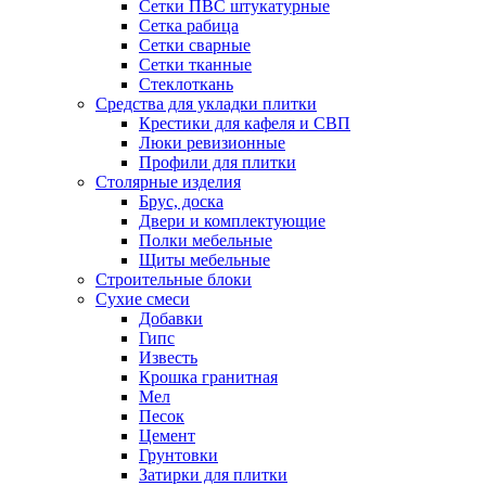
Сетки ПВС штукатурные
Сетка рабица
Сетки сварные
Сетки тканные
Стеклоткань
Средства для укладки плитки
Крестики для кафеля и СВП
Люки ревизионные
Профили для плитки
Столярные изделия
Брус, доска
Двери и комплектующие
Полки мебельные
Щиты мебельные
Строительные блоки
Сухие смеси
Добавки
Гипс
Известь
Крошка гранитная
Мел
Песок
Цемент
Грунтовки
Затирки для плитки