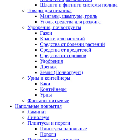
Шланги и фитинги системы полива
Товары для пикника
Мангалы, шампуры, гриль
Уголь, средства для розжига
Удобрения, почвогрунты
Газон
Краски для растений
Средства от болезни растений
Средства от вредителей
Средства от сорняков
Удобрения
Дренаж
Земля (Почвогрунт)
Урны и контейнеры
Баки
Контейнеры
Урны
Фонтаны питьевые
Напольные покрытия
Ламинат
Линолеум
Плинтусы и пороги
Плинтусы напольные
Пороги
Подложка для ламината