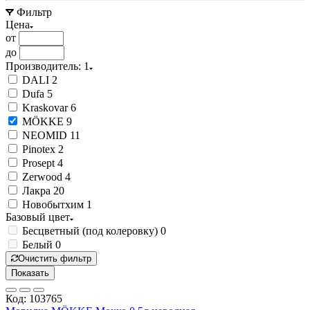
Фильтр
Цена
от
до
Производитель
: 1
DALI
2
Dufa
5
Kraskovar
6
MÖKKE
9
NEOMID
11
Pinotex
2
Prosept
4
Zerwood
4
Лакра
20
Новобытхим
1
Базовый цвет
Бесцветный (под колеровку)
0
Белый
0
Очистить фильтр
Показать
Код: 103765