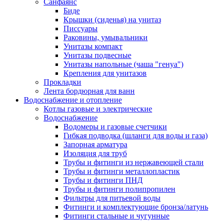
Санфаянс
Биде
Крышки (сиденья) на унитаз
Писсуары
Раковины, умывальники
Унитазы компакт
Унитазы подвесные
Унитазы напольные (чаша "генуа")
Крепления для унитазов
Прокладки
Лента бордюрная для ванн
Водоснабжение и отопление
Котлы газовые и электрические
Водоснабжение
Водомеры и газовые счетчики
Гибкая подводка (шланги для воды и газа)
Запорная арматура
Изоляция для труб
Трубы и фитинги из нержавеющей стали
Трубы и фитинги металлопластик
Трубы и фитинги ПНД
Трубы и фитинги полипропилен
Фильтры для питьевой воды
Фитинги и комплектующие бронза/латунь
Фитинги стальные и чугунные