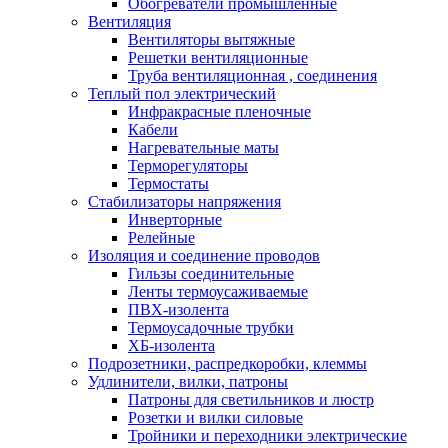
Обогреватели промышленные
Вентиляция
Вентиляторы вытяжные
Решетки вентиляционные
Труба вентиляционная , соединения
Теплый пол электрический
Инфракрасные пленочные
Кабели
Нагревательные маты
Терморегуляторы
Термостаты
Стабилизаторы напряжения
Инверторные
Релейные
Изоляция и соединение проводов
Гильзы соединительные
Ленты термоусаживаемые
ПВХ-изолента
Термоусадочные трубки
ХБ-изолента
Подрозетники, распредкоробки, клеммы
Удлинители, вилки, патроны
Патроны для светильников и люстр
Розетки и вилки силовые
Тройники и переходники электрические