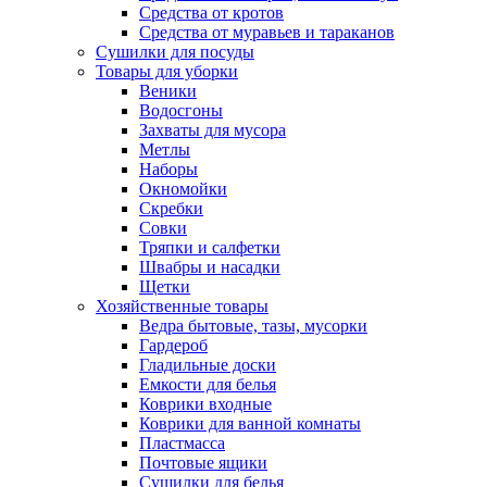
Средства от кротов
Средства от муравьев и тараканов
Сушилки для посуды
Товары для уборки
Веники
Водосгоны
Захваты для мусора
Метлы
Наборы
Окномойки
Скребки
Совки
Тряпки и салфетки
Швабры и насадки
Щетки
Хозяйственные товары
Ведра бытовые, тазы, мусорки
Гардероб
Гладильные доски
Емкости для белья
Коврики входные
Коврики для ванной комнаты
Пластмасса
Почтовые ящики
Сушилки для белья