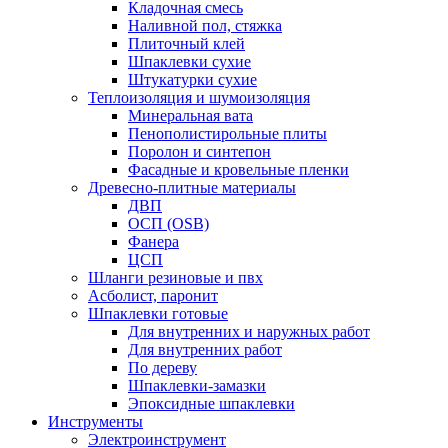
Кладочная смесь
Наливной пол, стяжка
Плиточный клей
Шпаклевки сухие
Штукатурки сухие
Теплоизоляция и шумоизоляция
Минеральная вата
Пенополистирольные плиты
Поролон и синтепон
Фасадные и кровельные пленки
Древесно-плитные материалы
ДВП
ОСП (OSB)
Фанера
ЦСП
Шланги резиновые и пвх
Асболист, паронит
Шпаклевки готовые
Для внутренних и наружных работ
Для внутренних работ
По дереву
Шпаклевки-замазки
Эпоксидные шпаклевки
Инструменты
Электроинструмент