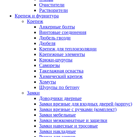
Очистители
Растворители
Крепеж и фурнитура
Крепеж
Анкерные болты
Винтовые соединения
Дюбель гвозди
Дюбеля
Крепеж для теплоизоляции
Крепежные элементы
Крюки-шурупы
Саморезы
Такелажная оснастка
Химический крепеж
Хомуты
Шурупы по бетону
Замки
Доводчики дверные
Замки врезные для входных дверей (корпус)
Замки врезные с ручками (комплект)
Замки мебельные
Замки межкомнатные и защелки
Замки навесные и тросовые
Замки накладные
Ручки для замков