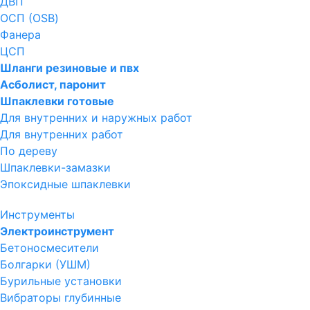
ДВП
ОСП (OSB)
Фанера
ЦСП
Шланги резиновые и пвх
Асболист, паронит
Шпаклевки готовые
Для внутренних и наружных работ
Для внутренних работ
По дереву
Шпаклевки-замазки
Эпоксидные шпаклевки
Инструменты
Электроинструмент
Бетоносмесители
Болгарки (УШМ)
Бурильные установки
Вибраторы глубинные