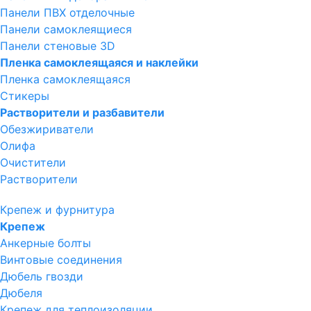
Панели ПВХ отделочные
Панели самоклеящиеся
Панели стеновые 3D
Пленка самоклеящаяся и наклейки
Пленка самоклеящаяся
Стикеры
Растворители и разбавители
Обезжириватели
Олифа
Очистители
Растворители
Крепеж и фурнитура
Крепеж
Анкерные болты
Винтовые соединения
Дюбель гвозди
Дюбеля
Крепеж для теплоизоляции