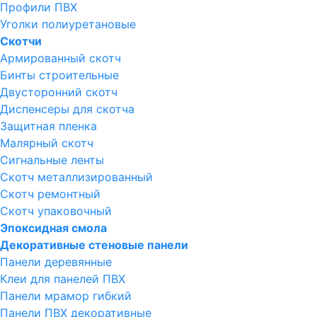
Профили ПВХ
Уголки полиуретановые
Скотчи
Армированный скотч
Бинты строительные
Двусторонний скотч
Диспенсеры для скотча
Защитная пленка
Малярный скотч
Сигнальные ленты
Скотч металлизированный
Скотч ремонтный
Скотч упаковочный
Эпоксидная смола
Декоративные стеновые панели
Панели деревянные
Клеи для панелей ПВХ
Панели мрамор гибкий
Панели ПВХ декоративные