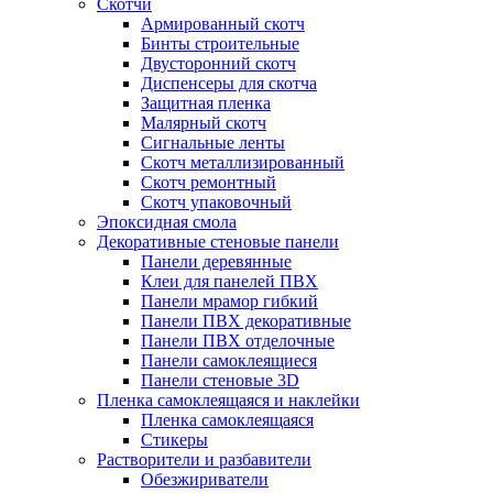
Скотчи
Армированный скотч
Бинты строительные
Двусторонний скотч
Диспенсеры для скотча
Защитная пленка
Малярный скотч
Сигнальные ленты
Скотч металлизированный
Скотч ремонтный
Скотч упаковочный
Эпоксидная смола
Декоративные стеновые панели
Панели деревянные
Клеи для панелей ПВХ
Панели мрамор гибкий
Панели ПВХ декоративные
Панели ПВХ отделочные
Панели самоклеящиеся
Панели стеновые 3D
Пленка самоклеящаяся и наклейки
Пленка самоклеящаяся
Стикеры
Растворители и разбавители
Обезжириватели