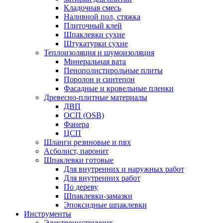
Кладочная смесь
Наливной пол, стяжка
Плиточный клей
Шпаклевки сухие
Штукатурки сухие
Теплоизоляция и шумоизоляция
Минеральная вата
Пенополистирольные плиты
Поролон и синтепон
Фасадные и кровельные пленки
Древесно-плитные материалы
ДВП
ОСП (OSB)
Фанера
ЦСП
Шланги резиновые и пвх
Асболист, паронит
Шпаклевки готовые
Для внутренних и наружных работ
Для внутренних работ
По дереву
Шпаклевки-замазки
Эпоксидные шпаклевки
Инструменты
Электроинструмент