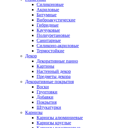
Силиконовые
Акриловые
Битумные
Виброакустические
Гибридные
Каучуковые
Полиуретановые
Санитарные
Силиконо-акриловые
Термостойкие
Декор
Декоративные панно
Картины
Настенный декор
Предметы декора
Декоративные покрытия
Воски
Грунтовки
Добавки
Покрытия
Штукатурки
Карнизы
Карнизы алюминиевые
Карнизы круглые
Карнизы пластиковые