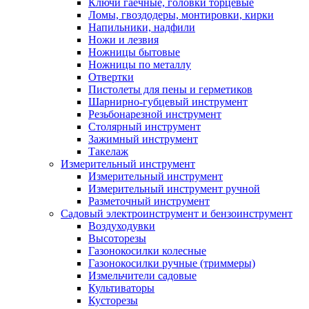
Ключи гаечные, головки торцевые
Ломы, гвоздодеры, монтировки, кирки
Напильники, надфили
Ножи и лезвия
Ножницы бытовые
Ножницы по металлу
Отвертки
Пистолеты для пены и герметиков
Шарнирно-губцевый инструмент
Резьбонарезной инструмент
Столярный инструмент
Зажимный инструмент
Такелаж
Измерительный инструмент
Измерительный инструмент
Измерительный инструмент ручной
Разметочный инструмент
Садовый электроинструмент и бензоинструмент
Воздуходувки
Высоторезы
Газонокосилки колесные
Газонокосилки ручные (триммеры)
Измельчители садовые
Культиваторы
Кусторезы