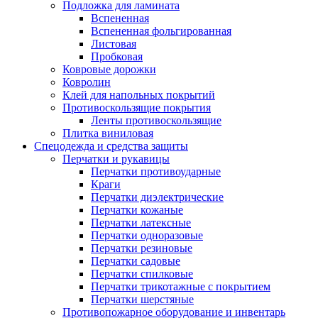
Подложка для ламината
Вспененная
Вспененная фольгированная
Листовая
Пробковая
Ковровые дорожки
Ковролин
Клей для напольных покрытий
Противоскользящие покрытия
Ленты противоскользящие
Плитка виниловая
Спецодежда и средства защиты
Перчатки и рукавицы
Перчатки противоударные
Краги
Перчатки диэлектрические
Перчатки кожаные
Перчатки латексные
Перчатки одноразовые
Перчатки резиновые
Перчатки садовые
Перчатки спилковые
Перчатки трикотажные с покрытием
Перчатки шерстяные
Противопожарное оборудование и инвентарь