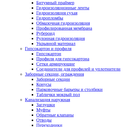
Битумный праймер
Гидроизоляционные ленты
Гидроизоляция сухая
Гидропломбы
Обмазочная гидроизоляция
Профилированная мембрана
Рубероид
Рулонная гидроизоляция
Укрывной материал
Гипсокартон и профиля
Гипсокартон
Профиля для гипсокартона
Сетки армирующие
Соединители для профилей и уплотнители
Заборные секции, ограждения
Заборные секции
Конусы
Парковочные барьеры и столбики
Таблички мокрый пол
Канализация наружная
Заглушки
Муфты
Обратные клапаны
Отводы
Переходники