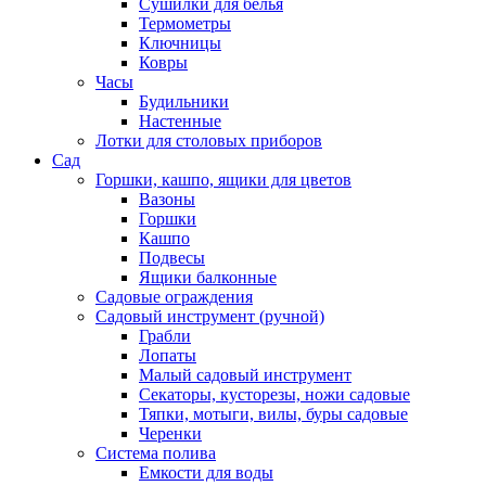
Сушилки для белья
Термометры
Ключницы
Ковры
Часы
Будильники
Настенные
Лотки для столовых приборов
Сад
Горшки, кашпо, ящики для цветов
Вазоны
Горшки
Кашпо
Подвесы
Ящики балконные
Садовые ограждения
Садовый инструмент (ручной)
Грабли
Лопаты
Малый садовый инструмент
Секаторы, кусторезы, ножи садовые
Тяпки, мотыги, вилы, буры садовые
Черенки
Система полива
Емкости для воды