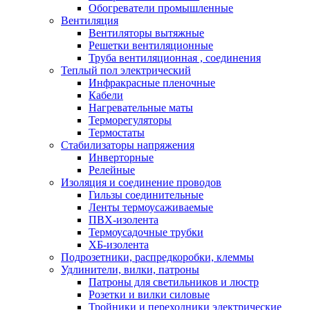
Обогреватели промышленные
Вентиляция
Вентиляторы вытяжные
Решетки вентиляционные
Труба вентиляционная , соединения
Теплый пол электрический
Инфракрасные пленочные
Кабели
Нагревательные маты
Терморегуляторы
Термостаты
Стабилизаторы напряжения
Инверторные
Релейные
Изоляция и соединение проводов
Гильзы соединительные
Ленты термоусаживаемые
ПВХ-изолента
Термоусадочные трубки
ХБ-изолента
Подрозетники, распредкоробки, клеммы
Удлинители, вилки, патроны
Патроны для светильников и люстр
Розетки и вилки силовые
Тройники и переходники электрические