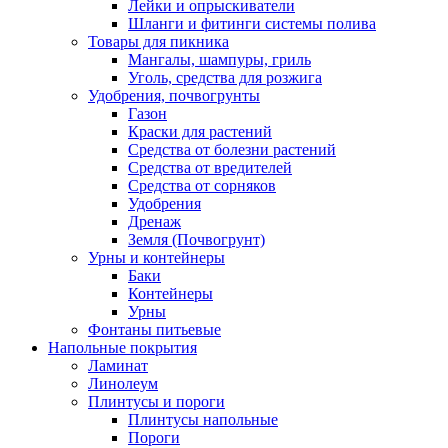
Лейки и опрыскиватели
Шланги и фитинги системы полива
Товары для пикника
Мангалы, шампуры, гриль
Уголь, средства для розжига
Удобрения, почвогрунты
Газон
Краски для растений
Средства от болезни растений
Средства от вредителей
Средства от сорняков
Удобрения
Дренаж
Земля (Почвогрунт)
Урны и контейнеры
Баки
Контейнеры
Урны
Фонтаны питьевые
Напольные покрытия
Ламинат
Линолеум
Плинтусы и пороги
Плинтусы напольные
Пороги