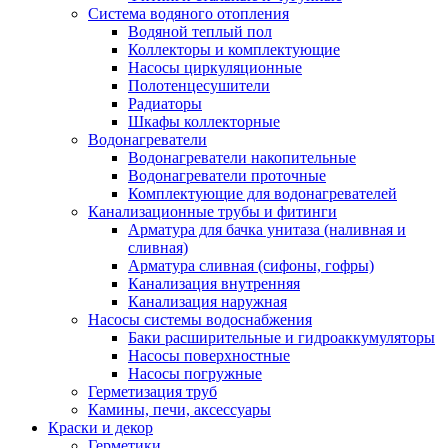
Система водяного отопления
Водяной теплый пол
Коллекторы и комплектующие
Насосы циркуляционные
Полотенцесушители
Радиаторы
Шкафы коллекторные
Водонагреватели
Водонагреватели накопительные
Водонагреватели проточные
Комплектующие для водонагревателей
Канализационные трубы и фитинги
Арматура для бачка унитаза (наливная и
сливная)
Арматура сливная (сифоны, гофры)
Канализация внутренняя
Канализация наружная
Насосы системы водоснабжения
Баки расширительные и гидроаккумуляторы
Насосы поверхностные
Насосы погружные
Герметизация труб
Камины, печи, аксессуары
Краски и декор
Герметики