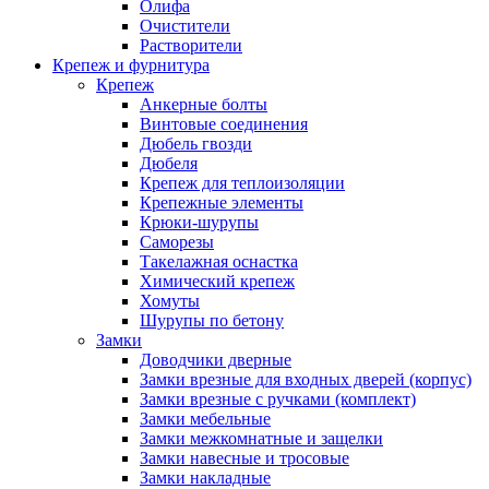
Олифа
Очистители
Растворители
Крепеж и фурнитура
Крепеж
Анкерные болты
Винтовые соединения
Дюбель гвозди
Дюбеля
Крепеж для теплоизоляции
Крепежные элементы
Крюки-шурупы
Саморезы
Такелажная оснастка
Химический крепеж
Хомуты
Шурупы по бетону
Замки
Доводчики дверные
Замки врезные для входных дверей (корпус)
Замки врезные с ручками (комплект)
Замки мебельные
Замки межкомнатные и защелки
Замки навесные и тросовые
Замки накладные