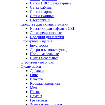
Сетки ПВС штукатурные
Сетка рабица
Сетки сварные
Сетки тканные
Стеклоткань
Средства для укладки плитки
Крестики для кафеля и СВП
Люки ревизионные
Профили для плитки
Столярные изделия
Брус, доска
Двери и комплектующие
Полки мебельные
Щиты мебельные
Строительные блоки
Сухие смеси
Добавки
Гипс
Известь
Крошка гранитная
Мел
Песок
Цемент
Грунтовки
Затирки для плитки