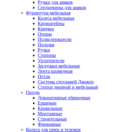
Ручки для замков
Сердцевины для замков
Фурнитура мебельная
Колеса мебельные
Кронштейны
Крючки
Опоры
Полкодержатели
Полозья
Ручки
Стопоры
Уплотнители
Заглушки мебельные
Лента кромочная
Петли
Система стеллажей Джокер
Стопор дверной и мебельный
Гвозди
Декоративные обивочные
Ершеные
Кровельные
Монтажные
Строительные
Финишные
Колеса для тачек и тележек