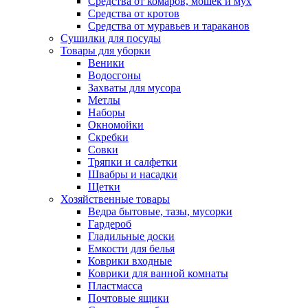
Средства от комаров, мошек и мух
Средства от кротов
Средства от муравьев и тараканов
Сушилки для посуды
Товары для уборки
Веники
Водосгоны
Захваты для мусора
Метлы
Наборы
Окномойки
Скребки
Совки
Тряпки и салфетки
Швабры и насадки
Щетки
Хозяйственные товары
Ведра бытовые, тазы, мусорки
Гардероб
Гладильные доски
Емкости для белья
Коврики входные
Коврики для ванной комнаты
Пластмасса
Почтовые ящики