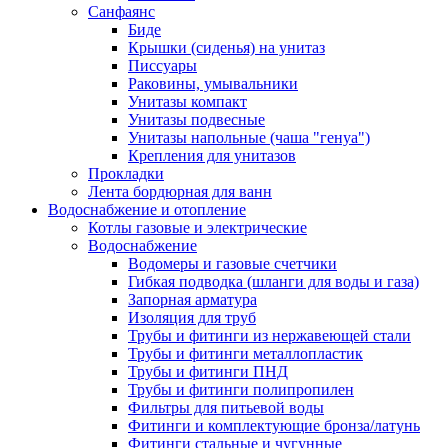
Санфаянс
Биде
Крышки (сиденья) на унитаз
Писсуары
Раковины, умывальники
Унитазы компакт
Унитазы подвесные
Унитазы напольные (чаша "генуа")
Крепления для унитазов
Прокладки
Лента бордюрная для ванн
Водоснабжение и отопление
Котлы газовые и электрические
Водоснабжение
Водомеры и газовые счетчики
Гибкая подводка (шланги для воды и газа)
Запорная арматура
Изоляция для труб
Трубы и фитинги из нержавеющей стали
Трубы и фитинги металлопластик
Трубы и фитинги ПНД
Трубы и фитинги полипропилен
Фильтры для питьевой воды
Фитинги и комплектующие бронза/латунь
Фитинги стальные и чугунные