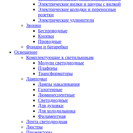
Электрические вилки и шнуры с вилкой
Электрические колодки и переносные
розетки
Электрические удлинители
Звонки
Беспроводные
Кнопки
Проводные
Фонари и батарейки
Освещение
Комплектующие к светильникам
Модули светодиодные
Плафоны
Трансформаторы
Лампочки
Лампы накаливания
Галогенные
Люминесцентные
Светодиодные
Для духовки
Для холодильника
Филаментная
Лента светодиодная
Люстры
Прожекторы