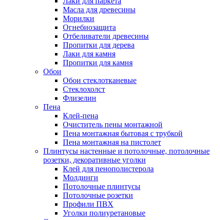
Лаки для паркета
Масла для древесины
Морилки
Огнебиозащита
Отбеливатели древесины
Пропитки для дерева
Лаки для камня
Пропитки для камня
Обои
Обои стеклотканевые
Стеклохолст
Флизелин
Пена
Клей-пена
Очиститель пены монтажной
Пена монтажная бытовая с трубкой
Пена монтажная на пистолет
Плинтусы настенные и потолочные, потолочные
розетки, декоративные уголки
Клей для пенополистерола
Молдинги
Потолочные плинтусы
Потолочные розетки
Профили ПВХ
Уголки полиуретановые