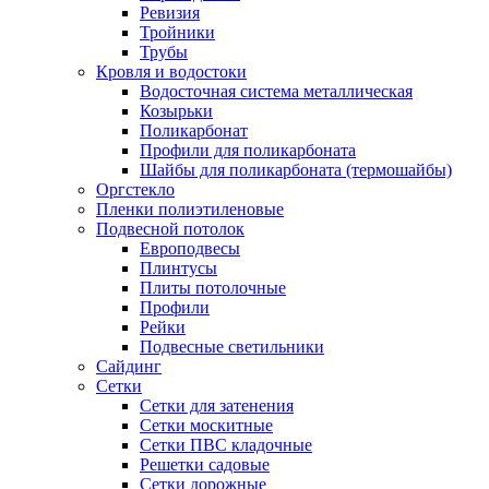
Ревизия
Тройники
Трубы
Кровля и водостоки
Водосточная система металлическая
Козырьки
Поликарбонат
Профили для поликарбоната
Шайбы для поликарбоната (термошайбы)
Оргстекло
Пленки полиэтиленовые
Подвесной потолок
Европодвесы
Плинтусы
Плиты потолочные
Профили
Рейки
Подвесные светильники
Сайдинг
Сетки
Сетки для затенения
Сетки москитные
Сетки ПВС кладочные
Решетки садовые
Сетки дорожные