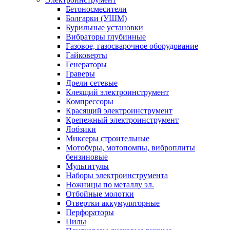
Бетоносмесители
Болгарки (УШМ)
Бурильные установки
Вибраторы глубинные
Газовое, газосварочное оборудование
Гайковерты
Генераторы
Граверы
Дрели сетевые
Клеящий электроинструмент
Компрессоры
Красящий электроинструмент
Крепежный электроинструмент
Лобзики
Миксеры строительные
Мотобуры, мотопомпы, виброплиты
бензиновые
Мультитулы
Наборы электроинструмента
Ножницы по металлу эл.
Отбойные молотки
Отвертки аккумуляторные
Перфораторы
Пилы