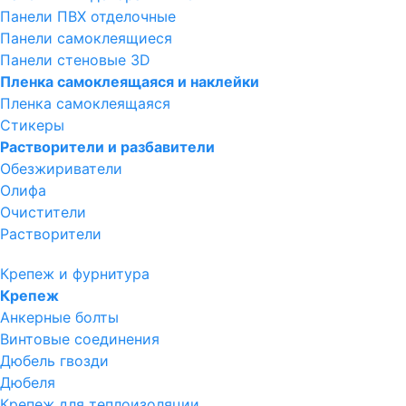
Панели ПВХ отделочные
Панели самоклеящиеся
Панели стеновые 3D
Пленка самоклеящаяся и наклейки
Пленка самоклеящаяся
Стикеры
Растворители и разбавители
Обезжириватели
Олифа
Очистители
Растворители
Крепеж и фурнитура
Крепеж
Анкерные болты
Винтовые соединения
Дюбель гвозди
Дюбеля
Крепеж для теплоизоляции