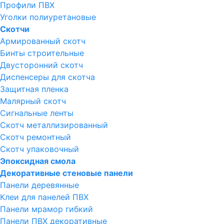
Профили ПВХ
Уголки полиуретановые
Скотчи
Армированный скотч
Бинты строительные
Двусторонний скотч
Диспенсеры для скотча
Защитная пленка
Малярный скотч
Сигнальные ленты
Скотч металлизированный
Скотч ремонтный
Скотч упаковочный
Эпоксидная смола
Декоративные стеновые панели
Панели деревянные
Клеи для панелей ПВХ
Панели мрамор гибкий
Панели ПВХ декоративные