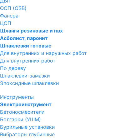
ДВП
ОСП (OSB)
Фанера
ЦСП
Шланги резиновые и пвх
Асболист, паронит
Шпаклевки готовые
Для внутренних и наружных работ
Для внутренних работ
По дереву
Шпаклевки-замазки
Эпоксидные шпаклевки
Инструменты
Электроинструмент
Бетоносмесители
Болгарки (УШМ)
Бурильные установки
Вибраторы глубинные