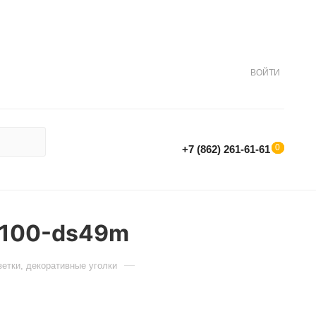
ВОЙТИ
0
0
0
+7 (862) 261-61-61
5100-ds49m
етки, декоративные уголки