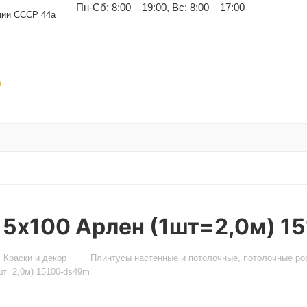
Пн-Сб: 8:00 – 19:00, Вс: 8:00 – 17:00
уции СССР 44а
)
15х100 Арлен (1шт=2,0м) 1
Краски и декор
Плинтусы настенные и потолочные, потолочные роз
шт=2,0м) 15100-ds49m