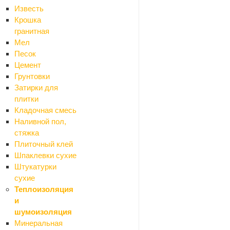
Известь
Крошка
гранитная
Мел
Песок
Цемент
Грунтовки
Я согласен на
обр
Затирки для
плитки
ОТПРАВИТЬ
Кладочная смесь
Наливной пол,
стяжка
Плиточный клей
Шпаклевки сухие
Штукатурки
сухие
Теплоизоляция
и
шумоизоляция
Минеральная