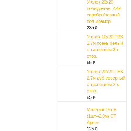
Уголок 20х20
полиуретан. 2,4м
серобро/черный
под мрамор
235 ₽
Уголок 10х20 ПВХ
2,7м ясень белый
с тиснением 2-х
стор.
65 ₽
Уголок 20х20 ПВХ
2,7м дуб северный
с тиснением 2-х
стор.
85 ₽
Молдинг 15х 8
(1шт=2,0м) СТ
Арлен
125 ₽