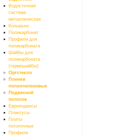
Водосточная
система
металлическая
Ваше имя
*
Козырьки
Поликарбонат
Профили для
поликарбоната
Телефон
*
Шайбы для
поликарбоната
(термошайбы)
Оргстекло
Email
Пленки
полиэтиленовые
Подвесной
потолок
Название товара
*
Европодвесы
Плинтусы
Плиты
Ссылка на товар друго
потолочные
Профили