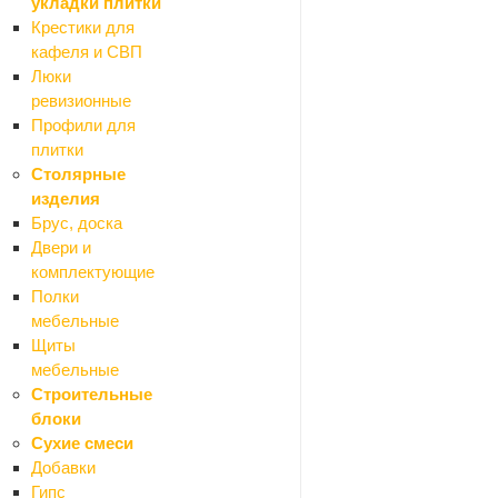
укладки плитки
Крестики для
кафеля и СВП
Люки
ревизионные
Профили для
плитки
Столярные
изделия
Ваше имя
*
Брус, доска
Двери и
комплектующие
Телефон
*
Полки
мебельные
Щиты
мебельные
Email
Строительные
блоки
Сухие смеси
Добавки
Вопрос
*
Гипс