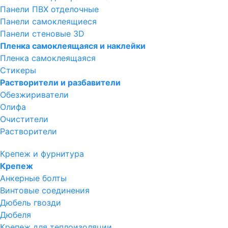
Панели ПВХ отделочные
Панели самоклеящиеся
Панели стеновые 3D
Пленка самоклеящаяся и наклейки
Пленка самоклеящаяся
Стикеры
Растворители и разбавители
Обезжириватели
Олифа
Очистители
Растворители
Крепеж и фурнитура
Крепеж
Анкерные болты
Винтовые соединения
Дюбель гвозди
Дюбеля
Крепеж для теплоизоляции