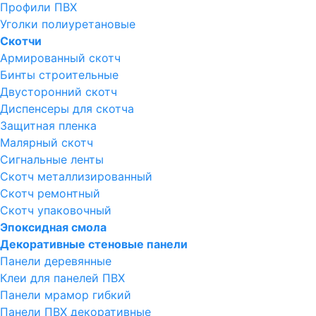
Профили ПВХ
Уголки полиуретановые
Скотчи
Армированный скотч
Бинты строительные
Двусторонний скотч
Диспенсеры для скотча
Защитная пленка
Малярный скотч
Сигнальные ленты
Скотч металлизированный
Скотч ремонтный
Скотч упаковочный
Эпоксидная смола
Декоративные стеновые панели
Панели деревянные
Клеи для панелей ПВХ
Панели мрамор гибкий
Панели ПВХ декоративные