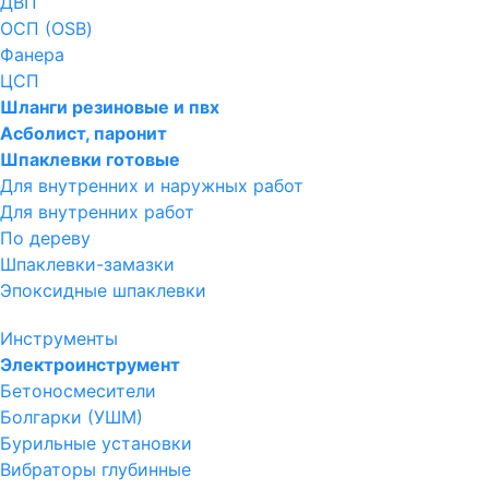
ДВП
ОСП (OSB)
Фанера
ЦСП
Шланги резиновые и пвх
Асболист, паронит
Шпаклевки готовые
Для внутренних и наружных работ
Для внутренних работ
По дереву
Шпаклевки-замазки
Эпоксидные шпаклевки
Инструменты
Электроинструмент
Бетоносмесители
Болгарки (УШМ)
Бурильные установки
Вибраторы глубинные