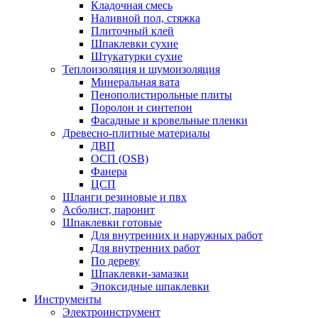
Кладочная смесь
Наливной пол, стяжка
Плиточный клей
Шпаклевки сухие
Штукатурки сухие
Теплоизоляция и шумоизоляция
Минеральная вата
Пенополистирольные плиты
Поролон и синтепон
Фасадные и кровельные пленки
Древесно-плитные материалы
ДВП
ОСП (OSB)
Фанера
ЦСП
Шланги резиновые и пвх
Асболист, паронит
Шпаклевки готовые
Для внутренних и наружных работ
Для внутренних работ
По дереву
Шпаклевки-замазки
Эпоксидные шпаклевки
Инструменты
Электроинструмент