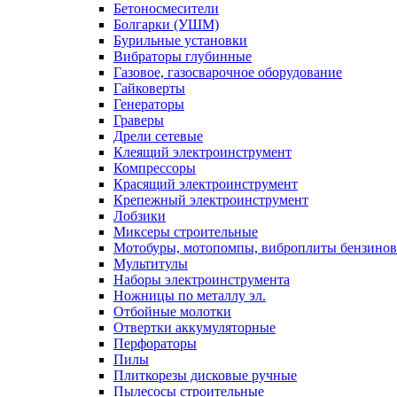
Бетоносмесители
Болгарки (УШМ)
Бурильные установки
Вибраторы глубинные
Газовое, газосварочное оборудование
Гайковерты
Генераторы
Граверы
Дрели сетевые
Клеящий электроинструмент
Компрессоры
Красящий электроинструмент
Крепежный электроинструмент
Лобзики
Миксеры строительные
Мотобуры, мотопомпы, виброплиты бензино
Мультитулы
Наборы электроинструмента
Ножницы по металлу эл.
Отбойные молотки
Отвертки аккумуляторные
Перфораторы
Пилы
Плиткорезы дисковые ручные
Пылесосы строительные