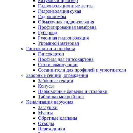
Битумный праймер
Гидроизоляционные ленты
Гидроизоляция сухая
Гидропломбы
Обмазочная гидроизоляция
Профилированная мембрана
Рубероид
Рулонная гидроизоляция
Укрывной материал
Гипсокартон и профиля
Гипсокартон
Профиля для гипсокартона
Сетки армирующие
Соединители для профилей и уплотнители
Заборные секции, ограждения
Заборные секции
Конусы
Парковочные барьеры и столбики
Таблички мокрый пол
Канализация наружная
Заглушки
Муфты
Обратные клапаны
Отводы
Переходники