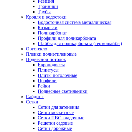
Ревизия
Тройники
Трубы
Кровля и водостоки
Водосточная система металлическая
Козырьки
Поликарбонат
Профили для поликарбоната
Шайбы для поликарбоната (термошайбы)
Оргстекло
Пленки полиэтиленовые
Подвесной потолок
Европодвесы
Плинтусы
Плиты потолочные
Профили
Рейки
Подвесные светильники
Сайдинг
Сетки
Сетки для затенения
Сетки москитные
Сетки ПВС кладочные
Решетки садовые
Сетки дорожные