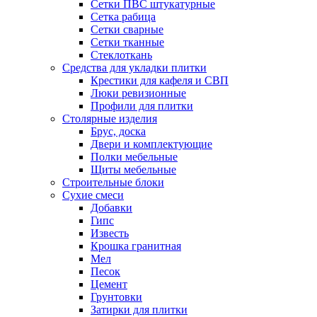
Сетки ПВС штукатурные
Сетка рабица
Сетки сварные
Сетки тканные
Стеклоткань
Средства для укладки плитки
Крестики для кафеля и СВП
Люки ревизионные
Профили для плитки
Столярные изделия
Брус, доска
Двери и комплектующие
Полки мебельные
Щиты мебельные
Строительные блоки
Сухие смеси
Добавки
Гипс
Известь
Крошка гранитная
Мел
Песок
Цемент
Грунтовки
Затирки для плитки