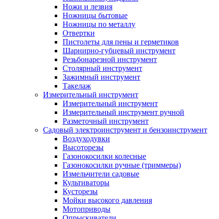
Ножи и лезвия
Ножницы бытовые
Ножницы по металлу
Отвертки
Пистолеты для пены и герметиков
Шарнирно-губцевый инструмент
Резьбонарезной инструмент
Столярный инструмент
Зажимный инструмент
Такелаж
Измерительный инструмент
Измерительный инструмент
Измерительный инструмент ручной
Разметочный инструмент
Садовый электроинструмент и бензоинструмент
Воздуходувки
Высоторезы
Газонокосилки колесные
Газонокосилки ручные (триммеры)
Измельчители садовые
Культиваторы
Кусторезы
Мойки высокого давления
Мотоприводы
Опрыскиватели