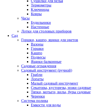
Сушилки для белья
Термометры
Ключницы
Ковры
Часы
Будильники
Настенные
Лотки для столовых приборов
Сад
Горшки, кашпо, ящики для цветов
Вазоны
Горшки
Кашпо
Подвесы
Ящики балконные
Садовые ограждения
Садовый инструмент (ручной)
Грабли
Лопаты
Малый садовый инструмент
Секаторы, кусторезы, ножи садовые
Тяпки, мотыги, вилы, буры садовые
Черенки
Система полива
Емкости для воды