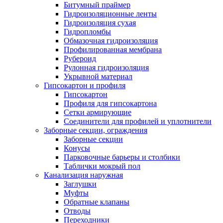
Битумный праймер
Гидроизоляционные ленты
Гидроизоляция сухая
Гидропломбы
Обмазочная гидроизоляция
Профилированная мембрана
Рубероид
Рулонная гидроизоляция
Укрывной материал
Гипсокартон и профиля
Гипсокартон
Профиля для гипсокартона
Сетки армирующие
Соединители для профилей и уплотнители
Заборные секции, ограждения
Заборные секции
Конусы
Парковочные барьеры и столбики
Таблички мокрый пол
Канализация наружная
Заглушки
Муфты
Обратные клапаны
Отводы
Переходники