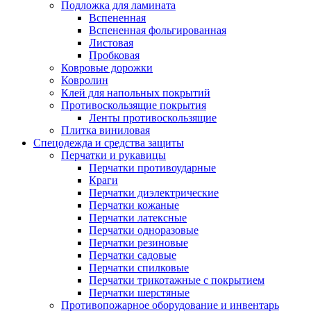
Подложка для ламината
Вспененная
Вспененная фольгированная
Листовая
Пробковая
Ковровые дорожки
Ковролин
Клей для напольных покрытий
Противоскользящие покрытия
Ленты противоскользящие
Плитка виниловая
Спецодежда и средства защиты
Перчатки и рукавицы
Перчатки противоударные
Краги
Перчатки диэлектрические
Перчатки кожаные
Перчатки латексные
Перчатки одноразовые
Перчатки резиновые
Перчатки садовые
Перчатки спилковые
Перчатки трикотажные с покрытием
Перчатки шерстяные
Противопожарное оборудование и инвентарь