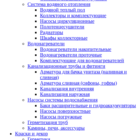
Система водяного отопления
Водяной теплый пол
Коллекторы и комплектующие
Насосы циркуляционные
Полотенцесушители
Радиаторы
Шкафы коллекторные
Водонагреватели
Водонагреватели накопительные
Водонагреватели проточные
Комплектующие для водонагревателей
Канализационные трубы и фитинги
Арматура для бачка унитаза (наливная и
сливная)
Арматура сливная (сифоны, гофры)
Канализация внутренняя
Канализация наружная
Насосы системы водоснабжения
Баки расширительные и гидроаккумуляторы
Насосы поверхностные
Насосы погружные
Герметизация труб
Камины, печи, аксессуары
Краски и декор
Герметики