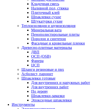
Кладочная смесь
Наливной пол, стяжка
Плиточный клей
Шпаклевки сухие
Штукатурки сухие
Теплоизоляция и шумоизоляция
Минеральная вата
Пенополистирольные плиты
Поролон и синтепон
Фасадные и кровельные пленки
Древесно-плитные материалы
ДВП
ОСП (OSB)
Фанера
ЦСП
Шланги резиновые и пвх
Асболист, паронит
Шпаклевки готовые
Для внутренних и наружных работ
Для внутренних работ
По дереву
Шпаклевки-замазки
Эпоксидные шпаклевки
Инструменты
Электроинструмент