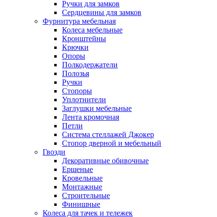
Ручки для замков
Сердцевины для замков
Фурнитура мебельная
Колеса мебельные
Кронштейны
Крючки
Опоры
Полкодержатели
Полозья
Ручки
Стопоры
Уплотнители
Заглушки мебельные
Лента кромочная
Петли
Система стеллажей Джокер
Стопор дверной и мебельный
Гвозди
Декоративные обивочные
Ершеные
Кровельные
Монтажные
Строительные
Финишные
Колеса для тачек и тележек