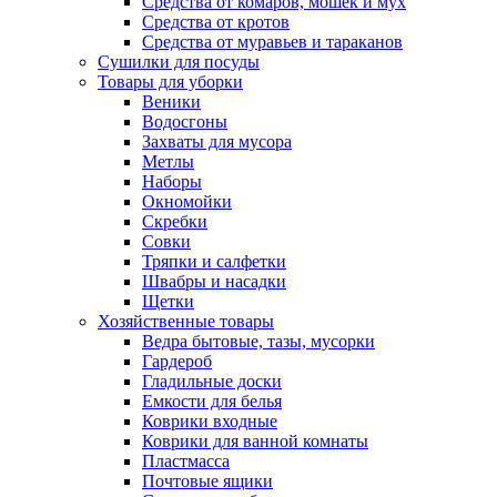
Средства от комаров, мошек и мух
Средства от кротов
Средства от муравьев и тараканов
Сушилки для посуды
Товары для уборки
Веники
Водосгоны
Захваты для мусора
Метлы
Наборы
Окномойки
Скребки
Совки
Тряпки и салфетки
Швабры и насадки
Щетки
Хозяйственные товары
Ведра бытовые, тазы, мусорки
Гардероб
Гладильные доски
Емкости для белья
Коврики входные
Коврики для ванной комнаты
Пластмасса
Почтовые ящики