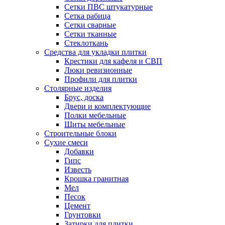
Сетки ПВС штукатурные
Сетка рабица
Сетки сварные
Сетки тканные
Стеклоткань
Средства для укладки плитки
Крестики для кафеля и СВП
Люки ревизионные
Профили для плитки
Столярные изделия
Брус, доска
Двери и комплектующие
Полки мебельные
Щиты мебельные
Строительные блоки
Сухие смеси
Добавки
Гипс
Известь
Крошка гранитная
Мел
Песок
Цемент
Грунтовки
Затирки для плитки