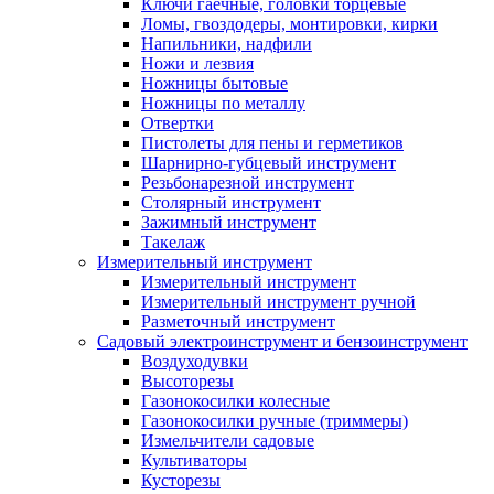
Ключи гаечные, головки торцевые
Ломы, гвоздодеры, монтировки, кирки
Напильники, надфили
Ножи и лезвия
Ножницы бытовые
Ножницы по металлу
Отвертки
Пистолеты для пены и герметиков
Шарнирно-губцевый инструмент
Резьбонарезной инструмент
Столярный инструмент
Зажимный инструмент
Такелаж
Измерительный инструмент
Измерительный инструмент
Измерительный инструмент ручной
Разметочный инструмент
Садовый электроинструмент и бензоинструмент
Воздуходувки
Высоторезы
Газонокосилки колесные
Газонокосилки ручные (триммеры)
Измельчители садовые
Культиваторы
Кусторезы