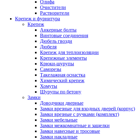
Олифа
Очистители
Растворители
Крепеж и фурнитура
Крепеж
Анкерные болты
Винтовые соединения
Дюбель гвозди
Дюбеля
Крепеж для теплоизоляции
Крепежные элементы
Крюки-шурупы
Саморезы
Такелажная оснастка
Химический крепеж
Хомуты
Шурупы по бетону
Замки
Доводчики дверные
Замки врезные для входных дверей (корпус)
Замки врезные с ручками (комплект)
Замки мебельные
Замки межкомнатные и защелки
Замки навесные и тросовые
Замки накладные