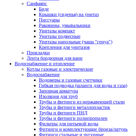
Санфаянс
Биде
Крышки (сиденья) на унитаз
Писсуары
Раковины, умывальники
Унитазы компакт
Унитазы подвесные
Унитазы напольные (чаша "генуа")
Крепления для унитазов
Прокладки
Лента бордюрная для ванн
Водоснабжение и отопление
Котлы газовые и электрические
Водоснабжение
Водомеры и газовые счетчики
Гибкая подводка (шланги для воды и газа)
Запорная арматура
Изоляция для труб
Трубы и фитинги из нержавеющей стали
Трубы и фитинги металлопластик
Трубы и фитинги ПНД
Трубы и фитинги полипропилен
Фильтры для питьевой воды
Фитинги и комплектующие бронза/латунь
Фитинги стальные и чугунные