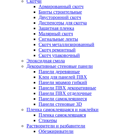
Скотчи
Армированный скотч
Бинты строительные
Двусторонний скотч
Диспенсеры для скотча
Защитная пленка
Малярный скотч
Сигнальные ленты
Скотч металлизированный
Скотч ремонтный
Скотч упаковочный
Эпоксидная смола
Декоративные стеновые панели
Панели деревянные
Клеи для панелей ПВХ
Панели мрамор гибкий
Панели ПВХ декоративные
Панели ПВХ отделочные
Панели самоклеящиеся
Панели стеновые 3D
Пленка самоклеящаяся и наклейки
Пленка самоклеящаяся
Стикеры
Растворители и разбавители
Обезжириватели