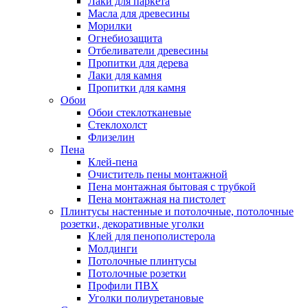
Лаки для паркета
Масла для древесины
Морилки
Огнебиозащита
Отбеливатели древесины
Пропитки для дерева
Лаки для камня
Пропитки для камня
Обои
Обои стеклотканевые
Стеклохолст
Флизелин
Пена
Клей-пена
Очиститель пены монтажной
Пена монтажная бытовая с трубкой
Пена монтажная на пистолет
Плинтусы настенные и потолочные, потолочные
розетки, декоративные уголки
Клей для пенополистерола
Молдинги
Потолочные плинтусы
Потолочные розетки
Профили ПВХ
Уголки полиуретановые