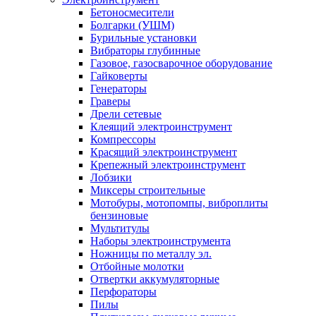
Бетоносмесители
Болгарки (УШМ)
Бурильные установки
Вибраторы глубинные
Газовое, газосварочное оборудование
Гайковерты
Генераторы
Граверы
Дрели сетевые
Клеящий электроинструмент
Компрессоры
Красящий электроинструмент
Крепежный электроинструмент
Лобзики
Миксеры строительные
Мотобуры, мотопомпы, виброплиты
бензиновые
Мультитулы
Наборы электроинструмента
Ножницы по металлу эл.
Отбойные молотки
Отвертки аккумуляторные
Перфораторы
Пилы