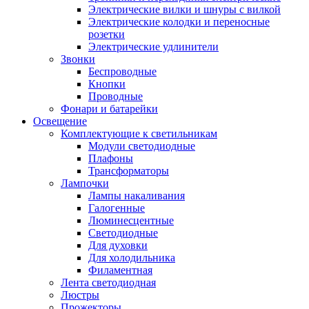
Электрические вилки и шнуры с вилкой
Электрические колодки и переносные
розетки
Электрические удлинители
Звонки
Беспроводные
Кнопки
Проводные
Фонари и батарейки
Освещение
Комплектующие к светильникам
Модули светодиодные
Плафоны
Трансформаторы
Лампочки
Лампы накаливания
Галогенные
Люминесцентные
Светодиодные
Для духовки
Для холодильника
Филаментная
Лента светодиодная
Люстры
Прожекторы