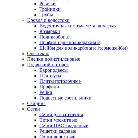
Ревизия
Тройники
Трубы
Кровля и водостоки
Водосточная система металлическая
Козырьки
Поликарбонат
Профили для поликарбоната
Шайбы для поликарбоната (термошайбы)
Оргстекло
Пленки полиэтиленовые
Подвесной потолок
Европодвесы
Плинтусы
Плиты потолочные
Профили
Рейки
Подвесные светильники
Сайдинг
Сетки
Сетки для затенения
Сетки москитные
Сетки ПВС кладочные
Решетки садовые
Сетки дорожные