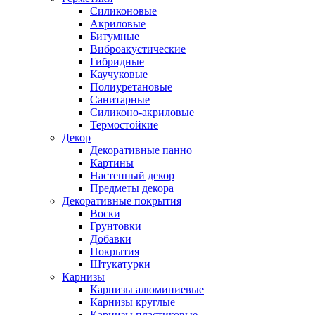
Силиконовые
Акриловые
Битумные
Виброакустические
Гибридные
Каучуковые
Полиуретановые
Санитарные
Силиконо-акриловые
Термостойкие
Декор
Декоративные панно
Картины
Настенный декор
Предметы декора
Декоративные покрытия
Воски
Грунтовки
Добавки
Покрытия
Штукатурки
Карнизы
Карнизы алюминиевые
Карнизы круглые
Карнизы пластиковые