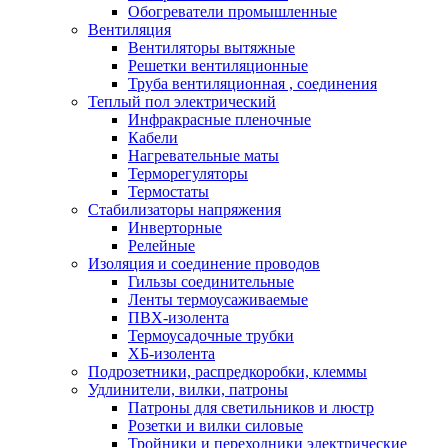
Обогреватели промышленные
Вентиляция
Вентиляторы вытяжные
Решетки вентиляционные
Труба вентиляционная , соединения
Теплый пол электрический
Инфракрасные пленочные
Кабели
Нагревательные маты
Терморегуляторы
Термостаты
Стабилизаторы напряжения
Инверторные
Релейные
Изоляция и соединение проводов
Гильзы соединительные
Ленты термоусаживаемые
ПВХ-изолента
Термоусадочные трубки
ХБ-изолента
Подрозетники, распредкоробки, клеммы
Удлинители, вилки, патроны
Патроны для светильников и люстр
Розетки и вилки силовые
Тройники и переходники электрические