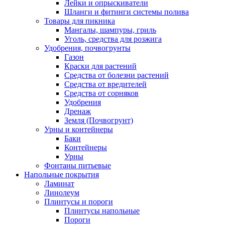
Лейки и опрыскиватели
Шланги и фитинги системы полива
Товары для пикника
Мангалы, шампуры, гриль
Уголь, средства для розжига
Удобрения, почвогрунты
Газон
Краски для растений
Средства от болезни растений
Средства от вредителей
Средства от сорняков
Удобрения
Дренаж
Земля (Почвогрунт)
Урны и контейнеры
Баки
Контейнеры
Урны
Фонтаны питьевые
Напольные покрытия
Ламинат
Линолеум
Плинтусы и пороги
Плинтусы напольные
Пороги