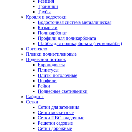
Ревизия
Тройники
Трубы
Кровля и водостоки
Водосточная система металлическая
Козырьки
Поликарбонат
Профили для поликарбоната
Шайбы для поликарбоната (термошайбы)
Оргстекло
Пленки полиэтиленовые
Подвесной потолок
Европодвесы
Плинтусы
Плиты потолочные
Профили
Рейки
Подвесные светильники
Сайдинг
Сетки
Сетки для затенения
Сетки москитные
Сетки ПВС кладочные
Решетки садовые
Сетки дорожные