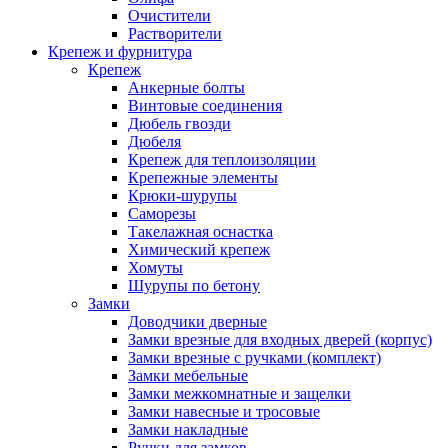
Очистители
Растворители
Крепеж и фурнитура
Крепеж
Анкерные болты
Винтовые соединения
Дюбель гвозди
Дюбеля
Крепеж для теплоизоляции
Крепежные элементы
Крюки-шурупы
Саморезы
Такелажная оснастка
Химический крепеж
Хомуты
Шурупы по бетону
Замки
Доводчики дверные
Замки врезные для входных дверей (корпус)
Замки врезные с ручками (комплект)
Замки мебельные
Замки межкомнатные и защелки
Замки навесные и тросовые
Замки накладные
Ручки для замков