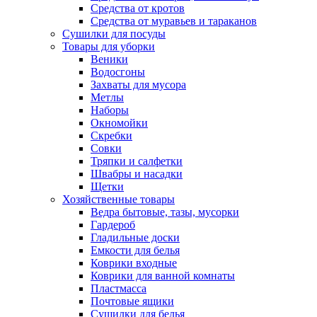
Средства от кротов
Средства от муравьев и тараканов
Сушилки для посуды
Товары для уборки
Веники
Водосгоны
Захваты для мусора
Метлы
Наборы
Окномойки
Скребки
Совки
Тряпки и салфетки
Швабры и насадки
Щетки
Хозяйственные товары
Ведра бытовые, тазы, мусорки
Гардероб
Гладильные доски
Емкости для белья
Коврики входные
Коврики для ванной комнаты
Пластмасса
Почтовые ящики
Сушилки для белья