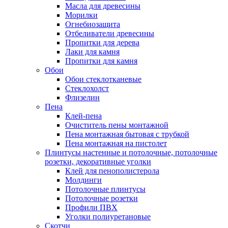
Масла для древесины
Морилки
Огнебиозащита
Отбеливатели древесины
Пропитки для дерева
Лаки для камня
Пропитки для камня
Обои
Обои стеклотканевые
Стеклохолст
Флизелин
Пена
Клей-пена
Очиститель пены монтажной
Пена монтажная бытовая с трубкой
Пена монтажная на пистолет
Плинтусы настенные и потолочные, потолочные
розетки, декоративные уголки
Клей для пенополистерола
Молдинги
Потолочные плинтусы
Потолочные розетки
Профили ПВХ
Уголки полиуретановые
Скотчи