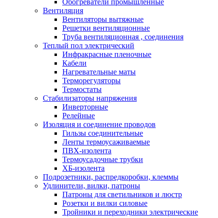
Обогреватели промышленные
Вентиляция
Вентиляторы вытяжные
Решетки вентиляционные
Труба вентиляционная , соединения
Теплый пол электрический
Инфракрасные пленочные
Кабели
Нагревательные маты
Терморегуляторы
Термостаты
Стабилизаторы напряжения
Инверторные
Релейные
Изоляция и соединение проводов
Гильзы соединительные
Ленты термоусаживаемые
ПВХ-изолента
Термоусадочные трубки
ХБ-изолента
Подрозетники, распредкоробки, клеммы
Удлинители, вилки, патроны
Патроны для светильников и люстр
Розетки и вилки силовые
Тройники и переходники электрические