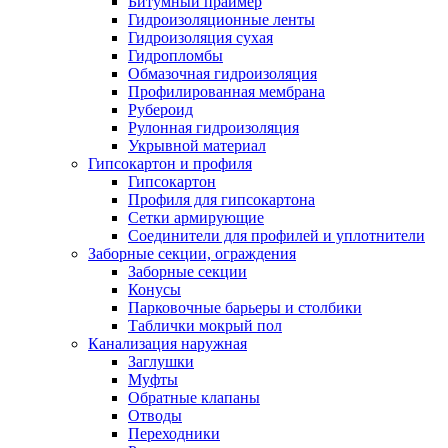
Битумный праймер
Гидроизоляционные ленты
Гидроизоляция сухая
Гидропломбы
Обмазочная гидроизоляция
Профилированная мембрана
Рубероид
Рулонная гидроизоляция
Укрывной материал
Гипсокартон и профиля
Гипсокартон
Профиля для гипсокартона
Сетки армирующие
Соединители для профилей и уплотнители
Заборные секции, ограждения
Заборные секции
Конусы
Парковочные барьеры и столбики
Таблички мокрый пол
Канализация наружная
Заглушки
Муфты
Обратные клапаны
Отводы
Переходники