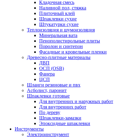
Кладочная смесь
Наливной пол, стяжка
Плиточный клей
Шпаклевки сухие
Штукатурки сухие
Теплоизоляция и шумоизоляция
Минеральная вата
Пенополистирольные плиты
Поролон и синтепон
Фасадные и кровельные пленки
Древесно-плитные материалы
ДВП
ОСП (OSB)
Фанера
ЦСП
Шланги резиновые и пвх
Асболист, паронит
Шпаклевки готовые
Для внутренних и наружных работ
Для внутренних работ
По дереву
Шпаклевки-замазки
Эпоксидные шпаклевки
Инструменты
Электроинструмент