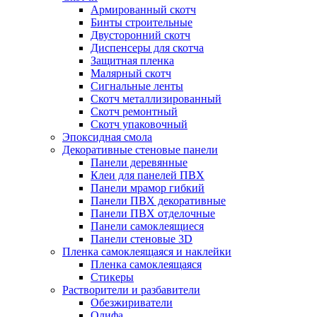
Армированный скотч
Бинты строительные
Двусторонний скотч
Диспенсеры для скотча
Защитная пленка
Малярный скотч
Сигнальные ленты
Скотч металлизированный
Скотч ремонтный
Скотч упаковочный
Эпоксидная смола
Декоративные стеновые панели
Панели деревянные
Клеи для панелей ПВХ
Панели мрамор гибкий
Панели ПВХ декоративные
Панели ПВХ отделочные
Панели самоклеящиеся
Панели стеновые 3D
Пленка самоклеящаяся и наклейки
Пленка самоклеящаяся
Стикеры
Растворители и разбавители
Обезжириватели
Олифа