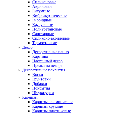
Силиконовые
Акриловые
Битумные
Виброакустические
Гибридные
Каучуковые
Полиуретановые
Санитарные
Силиконо-акриловые
Термостойкие
Декор
Декоративные панно
Картины
Настенный декор
Предметы декора
Декоративные покрытия
Воски
Грунтовки
Добавки
Покрытия
Штукатурки
Карнизы
Карнизы алюминиевые
Карнизы круглые
Карнизы пластиковые