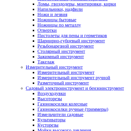
Ломы, гвоздодеры, монтировки, кирки
Напильники, надфили
Ножи и лезвия
Ножницы бытовые
Ножницы по металлу
Отвертки
Пистолеты для пены и герметиков
Шарнирно-губцевый инструмент
Резьбонарезной инструмент
Столярный инструмент
Зажимный инструмент
Такелаж
Измерительный инструмент
Измерительный инструмент
Измерительный инструмент ручной
Разметочный инструмент
Садовый электроинструмент и бензоинструмент
Воздуходувки
Высоторезы
Газонокосилки колесные
Газонокосилки ручные (триммеры)
Измельчители садовые
Культиваторы
Кусторезы
Мойки высокого давления