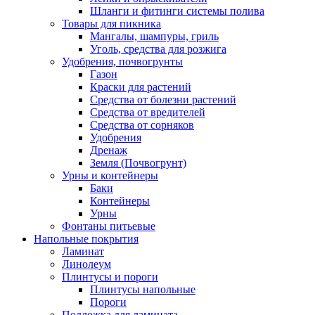
Шланги и фитинги системы полива
Товары для пикника
Мангалы, шампуры, гриль
Уголь, средства для розжига
Удобрения, почвогрунты
Газон
Краски для растений
Средства от болезни растений
Средства от вредителей
Средства от сорняков
Удобрения
Дренаж
Земля (Почвогрунт)
Урны и контейнеры
Баки
Контейнеры
Урны
Фонтаны питьевые
Напольные покрытия
Ламинат
Линолеум
Плинтусы и пороги
Плинтусы напольные
Пороги
Подложка для ламината