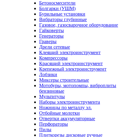
Бетоносмесители
Болгарки (УШМ)
Бурильные установки
Вибраторы глубинные
Газовое, газосварочное оборудование
Гайковерты
Генераторы
Граверы
Дрели сетевые
Клеящий электроинструмент
Компрессоры
Красящий электроинструмент
Крепежный электроинструмент
Лобзики
Миксеры строительные
Мотобуры, мотопомпы, виброплиты
бензиновые
Мультитулы
Наборы электроинструмента
Ножницы по металлу эл.
Отбойные молотки
Отвертки аккумуляторные
Перфораторы
Пилы
Плиткорезы дисковые ручные