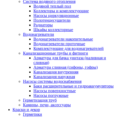
Система водяного отопления
Водяной теплый пол
Коллекторы и комплектующие
Насосы циркуляционные
Полотенцесушители
Радиаторы
Шкафы коллекторные
Водонагреватели
Водонагреватели накопительные
Водонагреватели проточные
Комплектующие для водонагревателей
Канализационные трубы и фитинги
Арматура для бачка унитаза (наливная и
сливная)
Арматура сливная (сифоны, гофры)
Канализация внутренняя
Канализация наружная
Насосы системы водоснабжения
Баки расширительные и гидроаккумуляторы
Насосы поверхностные
Насосы погружные
Герметизация труб
Камины, печи, аксессуары
Краски и декор
Герметики