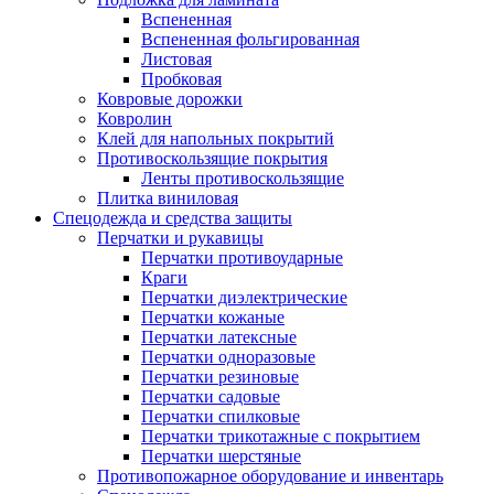
Вспененная
Вспененная фольгированная
Листовая
Пробковая
Ковровые дорожки
Ковролин
Клей для напольных покрытий
Противоскользящие покрытия
Ленты противоскользящие
Плитка виниловая
Спецодежда и средства защиты
Перчатки и рукавицы
Перчатки противоударные
Краги
Перчатки диэлектрические
Перчатки кожаные
Перчатки латексные
Перчатки одноразовые
Перчатки резиновые
Перчатки садовые
Перчатки спилковые
Перчатки трикотажные с покрытием
Перчатки шерстяные
Противопожарное оборудование и инвентарь