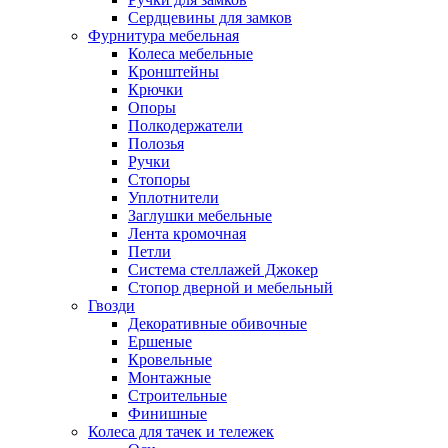
Сердцевины для замков
Фурнитура мебельная
Колеса мебельные
Кронштейны
Крючки
Опоры
Полкодержатели
Полозья
Ручки
Стопоры
Уплотнители
Заглушки мебельные
Лента кромочная
Петли
Система стеллажей Джокер
Стопор дверной и мебельный
Гвозди
Декоративные обивочные
Ершеные
Кровельные
Монтажные
Строительные
Финишные
Колеса для тачек и тележек