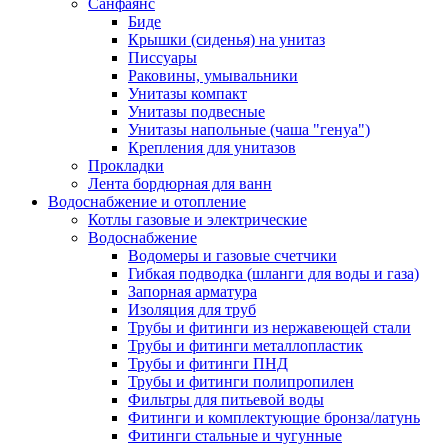
Санфаянс
Биде
Крышки (сиденья) на унитаз
Писсуары
Раковины, умывальники
Унитазы компакт
Унитазы подвесные
Унитазы напольные (чаша "генуа")
Крепления для унитазов
Прокладки
Лента бордюрная для ванн
Водоснабжение и отопление
Котлы газовые и электрические
Водоснабжение
Водомеры и газовые счетчики
Гибкая подводка (шланги для воды и газа)
Запорная арматура
Изоляция для труб
Трубы и фитинги из нержавеющей стали
Трубы и фитинги металлопластик
Трубы и фитинги ПНД
Трубы и фитинги полипропилен
Фильтры для питьевой воды
Фитинги и комплектующие бронза/латунь
Фитинги стальные и чугунные