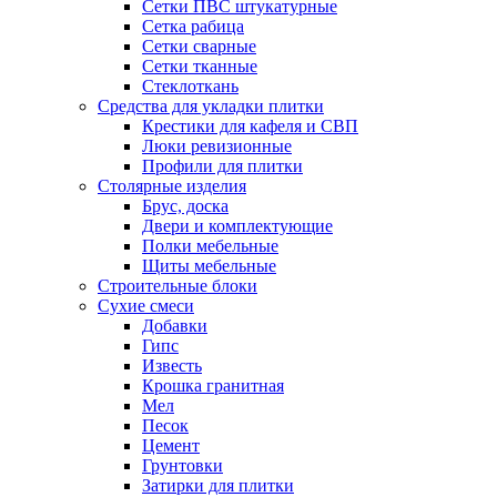
Сетки ПВС штукатурные
Сетка рабица
Сетки сварные
Сетки тканные
Стеклоткань
Средства для укладки плитки
Крестики для кафеля и СВП
Люки ревизионные
Профили для плитки
Столярные изделия
Брус, доска
Двери и комплектующие
Полки мебельные
Щиты мебельные
Строительные блоки
Сухие смеси
Добавки
Гипс
Известь
Крошка гранитная
Мел
Песок
Цемент
Грунтовки
Затирки для плитки