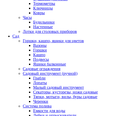
Термометры
Ключницы
Ковры
Часы
Будильники
Настенные
Лотки для столовых приборов
Сад
Горшки, кашпо, ящики для цветов
Вазоны
Горшки
Кашпо
Подвесы
Ящики балконные
Садовые ограждения
Садовый инструмент (ручной)
Грабли
Лопаты
Малый садовый инструмент
Секаторы, кусторезы, ножи садовые
Тяпки, мотыги, вилы, буры садовые
Черенки
Система полива
Емкости для воды
Лейки и опрыскиватели