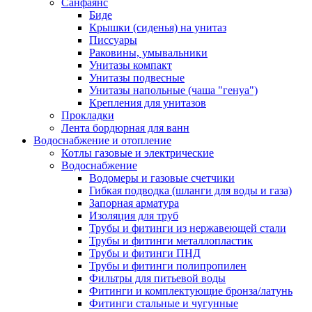
Санфаянс
Биде
Крышки (сиденья) на унитаз
Писсуары
Раковины, умывальники
Унитазы компакт
Унитазы подвесные
Унитазы напольные (чаша "генуа")
Крепления для унитазов
Прокладки
Лента бордюрная для ванн
Водоснабжение и отопление
Котлы газовые и электрические
Водоснабжение
Водомеры и газовые счетчики
Гибкая подводка (шланги для воды и газа)
Запорная арматура
Изоляция для труб
Трубы и фитинги из нержавеющей стали
Трубы и фитинги металлопластик
Трубы и фитинги ПНД
Трубы и фитинги полипропилен
Фильтры для питьевой воды
Фитинги и комплектующие бронза/латунь
Фитинги стальные и чугунные