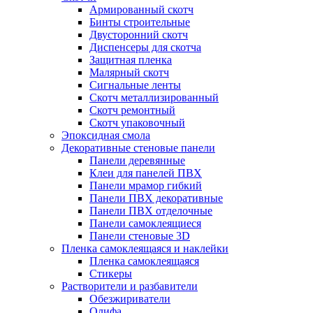
Армированный скотч
Бинты строительные
Двусторонний скотч
Диспенсеры для скотча
Защитная пленка
Малярный скотч
Сигнальные ленты
Скотч металлизированный
Скотч ремонтный
Скотч упаковочный
Эпоксидная смола
Декоративные стеновые панели
Панели деревянные
Клеи для панелей ПВХ
Панели мрамор гибкий
Панели ПВХ декоративные
Панели ПВХ отделочные
Панели самоклеящиеся
Панели стеновые 3D
Пленка самоклеящаяся и наклейки
Пленка самоклеящаяся
Стикеры
Растворители и разбавители
Обезжириватели
Олифа