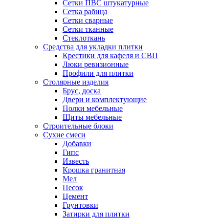
Сетки ПВС штукатурные
Сетка рабица
Сетки сварные
Сетки тканные
Стеклоткань
Средства для укладки плитки
Крестики для кафеля и СВП
Люки ревизионные
Профили для плитки
Столярные изделия
Брус, доска
Двери и комплектующие
Полки мебельные
Щиты мебельные
Строительные блоки
Сухие смеси
Добавки
Гипс
Известь
Крошка гранитная
Мел
Песок
Цемент
Грунтовки
Затирки для плитки