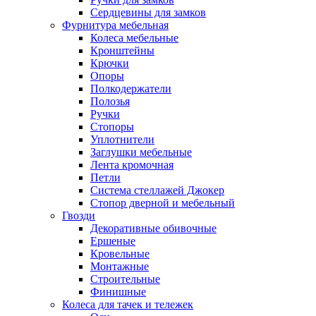
Сердцевины для замков
Фурнитура мебельная
Колеса мебельные
Кронштейны
Крючки
Опоры
Полкодержатели
Полозья
Ручки
Стопоры
Уплотнители
Заглушки мебельные
Лента кромочная
Петли
Система стеллажей Джокер
Стопор дверной и мебельный
Гвозди
Декоративные обивочные
Ершеные
Кровельные
Монтажные
Строительные
Финишные
Колеса для тачек и тележек