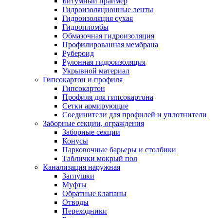
Битумный праймер
Гидроизоляционные ленты
Гидроизоляция сухая
Гидропломбы
Обмазочная гидроизоляция
Профилированная мембрана
Рубероид
Рулонная гидроизоляция
Укрывной материал
Гипсокартон и профиля
Гипсокартон
Профиля для гипсокартона
Сетки армирующие
Соединители для профилей и уплотнители
Заборные секции, ограждения
Заборные секции
Конусы
Парковочные барьеры и столбики
Таблички мокрый пол
Канализация наружная
Заглушки
Муфты
Обратные клапаны
Отводы
Переходники