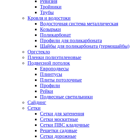
Ревизия
Тройники
Трубы
Кровля и водостоки
Водосточная система металлическая
Козырьки
Поликарбонат
Профили для поликарбоната
Шайбы для поликарбоната (термошайбы)
Оргстекло
Пленки полиэтиленовые
Подвесной потолок
Европодвесы
Плинтусы
Плиты потолочные
Профили
Рейки
Подвесные светильники
Сайдинг
Сетки
Сетки для затенения
Сетки москитные
Сетки ПВС кладочные
Решетки садовые
Сетки дорожные