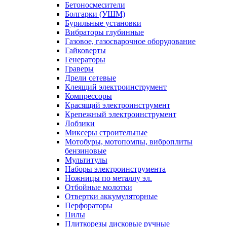
Бетоносмесители
Болгарки (УШМ)
Бурильные установки
Вибраторы глубинные
Газовое, газосварочное оборудование
Гайковерты
Генераторы
Граверы
Дрели сетевые
Клеящий электроинструмент
Компрессоры
Красящий электроинструмент
Крепежный электроинструмент
Лобзики
Миксеры строительные
Мотобуры, мотопомпы, виброплиты
бензиновые
Мультитулы
Наборы электроинструмента
Ножницы по металлу эл.
Отбойные молотки
Отвертки аккумуляторные
Перфораторы
Пилы
Плиткорезы дисковые ручные