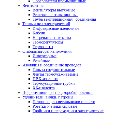
Обогреватели промышленные
Вентиляция
Вентиляторы вытяжные
Решетки вентиляционные
Труба вентиляционная , соединения
Теплый пол электрический
Инфракрасные пленочные
Кабели
Нагревательные маты
Терморегуляторы
Термостаты
Стабилизаторы напряжения
Инверторные
Релейные
Изоляция и соединение проводов
Гильзы соединительные
Ленты термоусаживаемые
ПВХ-изолента
Термоусадочные трубки
ХБ-изолента
Подрозетники, распредкоробки, клеммы
Удлинители, вилки, патроны
Патроны для светильников и люстр
Розетки и вилки силовые
Тройники и переходники электрические