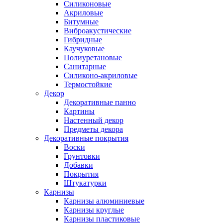
Силиконовые
Акриловые
Битумные
Виброакустические
Гибридные
Каучуковые
Полиуретановые
Санитарные
Силиконо-акриловые
Термостойкие
Декор
Декоративные панно
Картины
Настенный декор
Предметы декора
Декоративные покрытия
Воски
Грунтовки
Добавки
Покрытия
Штукатурки
Карнизы
Карнизы алюминиевые
Карнизы круглые
Карнизы пластиковые