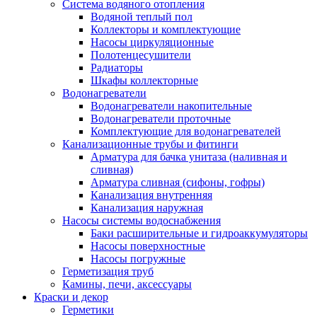
Система водяного отопления
Водяной теплый пол
Коллекторы и комплектующие
Насосы циркуляционные
Полотенцесушители
Радиаторы
Шкафы коллекторные
Водонагреватели
Водонагреватели накопительные
Водонагреватели проточные
Комплектующие для водонагревателей
Канализационные трубы и фитинги
Арматура для бачка унитаза (наливная и
сливная)
Арматура сливная (сифоны, гофры)
Канализация внутренняя
Канализация наружная
Насосы системы водоснабжения
Баки расширительные и гидроаккумуляторы
Насосы поверхностные
Насосы погружные
Герметизация труб
Камины, печи, аксессуары
Краски и декор
Герметики