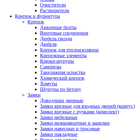
Очистители
Растворители
Крепеж и фурнитура
Крепеж
Анкерные болты
Винтовые соединения
Дюбель гвозди
Дюбеля
Крепеж для теплоизоляции
Крепежные элементы
Крюки-шурупы
Саморезы
Такелажная оснастка
Химический крепеж
Хомуты
Шурупы по бетону
Замки
Доводчики дверные
Замки врезные для входных дверей (корпус)
Замки врезные с ручками (комплект)
Замки мебельные
Замки межкомнатные и защелки
Замки навесные и тросовые
Замки накладные
Ручки для замков