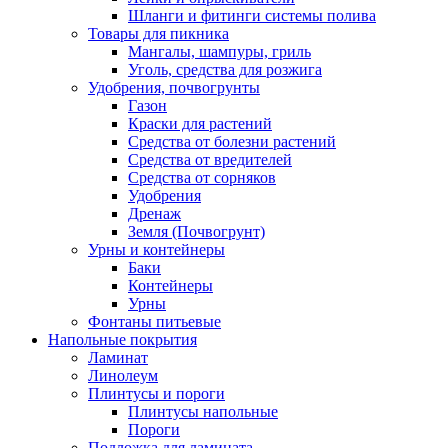
Шланги и фитинги системы полива
Товары для пикника
Мангалы, шампуры, гриль
Уголь, средства для розжига
Удобрения, почвогрунты
Газон
Краски для растений
Средства от болезни растений
Средства от вредителей
Средства от сорняков
Удобрения
Дренаж
Земля (Почвогрунт)
Урны и контейнеры
Баки
Контейнеры
Урны
Фонтаны питьевые
Напольные покрытия
Ламинат
Линолеум
Плинтусы и пороги
Плинтусы напольные
Пороги
Подложка для ламината