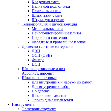
Кладочная смесь
Наливной пол, стяжка
Плиточный клей
Шпаклевки сухие
Штукатурки сухие
Теплоизоляция и шумоизоляция
Минеральная вата
Пенополистирольные плиты
Поролон и синтепон
Фасадные и кровельные пленки
Древесно-плитные материалы
ДВП
ОСП (OSB)
Фанера
ЦСП
Шланги резиновые и пвх
Асболист, паронит
Шпаклевки готовые
Для внутренних и наружных работ
Для внутренних работ
По дереву
Шпаклевки-замазки
Эпоксидные шпаклевки
Инструменты
Электроинструмент