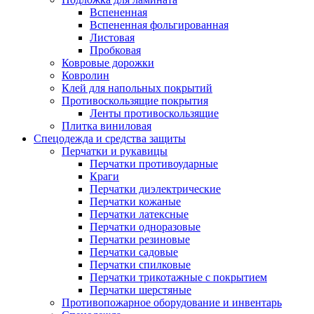
Вспененная
Вспененная фольгированная
Листовая
Пробковая
Ковровые дорожки
Ковролин
Клей для напольных покрытий
Противоскользящие покрытия
Ленты противоскользящие
Плитка виниловая
Спецодежда и средства защиты
Перчатки и рукавицы
Перчатки противоударные
Краги
Перчатки диэлектрические
Перчатки кожаные
Перчатки латексные
Перчатки одноразовые
Перчатки резиновые
Перчатки садовые
Перчатки спилковые
Перчатки трикотажные с покрытием
Перчатки шерстяные
Противопожарное оборудование и инвентарь