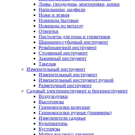
Ломы, гвоздодеры, монтировки, кирки
Напильники, надфили
Ножи и лезвия
Ножницы бытовые
Ножницы по металлу
Отвертки
Пистолеты для пены и герметиков
Шарнирно-губцевый инструмент
Резьбонарезной инструмент
Столярный инструмент
Зажимный инструмент
Такелаж
Измерительный инструмент
Измерительный инструмент
Измерительный инструмент ручной
Разметочный инструмент
Садовый электроинструмент и бензоинструмент
Воздуходувки
Высоторезы
Газонокосилки колесные
Газонокосилки ручные (триммеры)
Измельчители садовые
Культиваторы
Кусторезы
Мойки высокого давления