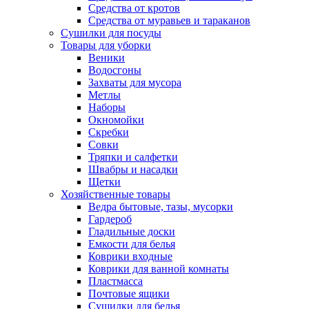
Средства от кротов
Средства от муравьев и тараканов
Сушилки для посуды
Товары для уборки
Веники
Водосгоны
Захваты для мусора
Метлы
Наборы
Окномойки
Скребки
Совки
Тряпки и салфетки
Швабры и насадки
Щетки
Хозяйственные товары
Ведра бытовые, тазы, мусорки
Гардероб
Гладильные доски
Емкости для белья
Коврики входные
Коврики для ванной комнаты
Пластмасса
Почтовые ящики
Сушилки для белья