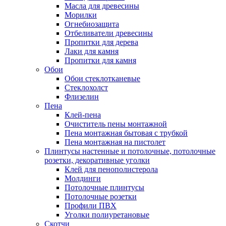
Масла для древесины
Морилки
Огнебиозащита
Отбеливатели древесины
Пропитки для дерева
Лаки для камня
Пропитки для камня
Обои
Обои стеклотканевые
Стеклохолст
Флизелин
Пена
Клей-пена
Очиститель пены монтажной
Пена монтажная бытовая с трубкой
Пена монтажная на пистолет
Плинтусы настенные и потолочные, потолочные
розетки, декоративные уголки
Клей для пенополистерола
Молдинги
Потолочные плинтусы
Потолочные розетки
Профили ПВХ
Уголки полиуретановые
Скотчи