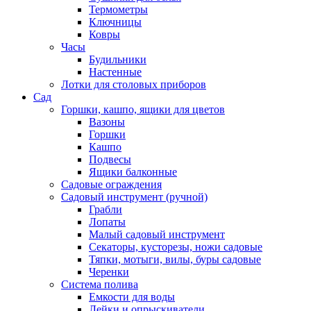
Термометры
Ключницы
Ковры
Часы
Будильники
Настенные
Лотки для столовых приборов
Сад
Горшки, кашпо, ящики для цветов
Вазоны
Горшки
Кашпо
Подвесы
Ящики балконные
Садовые ограждения
Садовый инструмент (ручной)
Грабли
Лопаты
Малый садовый инструмент
Секаторы, кусторезы, ножи садовые
Тяпки, мотыги, вилы, буры садовые
Черенки
Система полива
Емкости для воды
Лейки и опрыскиватели