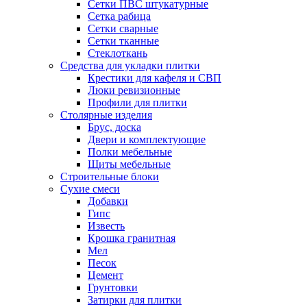
Сетки ПВС штукатурные
Сетка рабица
Сетки сварные
Сетки тканные
Стеклоткань
Средства для укладки плитки
Крестики для кафеля и СВП
Люки ревизионные
Профили для плитки
Столярные изделия
Брус, доска
Двери и комплектующие
Полки мебельные
Щиты мебельные
Строительные блоки
Сухие смеси
Добавки
Гипс
Известь
Крошка гранитная
Мел
Песок
Цемент
Грунтовки
Затирки для плитки