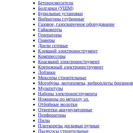
Бетоносмесители
Болгарки (УШМ)
Бурильные установки
Вибраторы глубинные
Газовое, газосварочное оборудование
Гайковерты
Генераторы
Граверы
Дрели сетевые
Клеящий электроинструмент
Компрессоры
Красящий электроинструмент
Крепежный электроинструмент
Лобзики
Миксеры строительные
Мотобуры, мотопомпы, виброплиты бензино
Мультитулы
Наборы электроинструмента
Ножницы по металлу эл.
Отбойные молотки
Отвертки аккумуляторные
Перфораторы
Пилы
Плиткорезы дисковые ручные
Пылесосы строительные