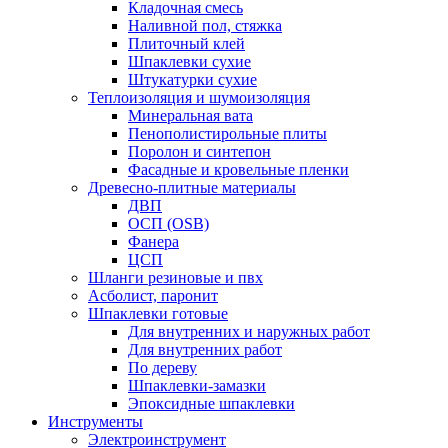
Кладочная смесь
Наливной пол, стяжка
Плиточный клей
Шпаклевки сухие
Штукатурки сухие
Теплоизоляция и шумоизоляция
Минеральная вата
Пенополистирольные плиты
Поролон и синтепон
Фасадные и кровельные пленки
Древесно-плитные материалы
ДВП
ОСП (OSB)
Фанера
ЦСП
Шланги резиновые и пвх
Асболист, паронит
Шпаклевки готовые
Для внутренних и наружных работ
Для внутренних работ
По дереву
Шпаклевки-замазки
Эпоксидные шпаклевки
Инструменты
Электроинструмент