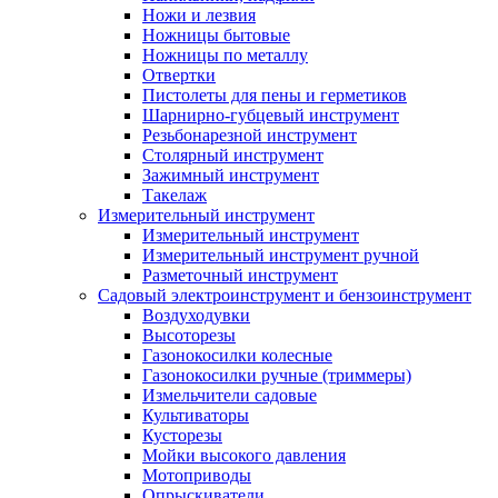
Ножи и лезвия
Ножницы бытовые
Ножницы по металлу
Отвертки
Пистолеты для пены и герметиков
Шарнирно-губцевый инструмент
Резьбонарезной инструмент
Столярный инструмент
Зажимный инструмент
Такелаж
Измерительный инструмент
Измерительный инструмент
Измерительный инструмент ручной
Разметочный инструмент
Садовый электроинструмент и бензоинструмент
Воздуходувки
Высоторезы
Газонокосилки колесные
Газонокосилки ручные (триммеры)
Измельчители садовые
Культиваторы
Кусторезы
Мойки высокого давления
Мотоприводы
Опрыскиватели