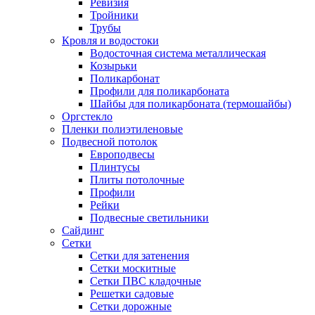
Ревизия
Тройники
Трубы
Кровля и водостоки
Водосточная система металлическая
Козырьки
Поликарбонат
Профили для поликарбоната
Шайбы для поликарбоната (термошайбы)
Оргстекло
Пленки полиэтиленовые
Подвесной потолок
Европодвесы
Плинтусы
Плиты потолочные
Профили
Рейки
Подвесные светильники
Сайдинг
Сетки
Сетки для затенения
Сетки москитные
Сетки ПВС кладочные
Решетки садовые
Сетки дорожные