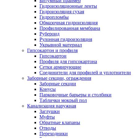
Битумный праймер
Гидроизоляционные ленты
Гидроизоляция сухая
Гидропломбы
Обмазочная гидроизоляция
Профилированная мембрана
Рубероид
Рулонная гидроизоляция
Укрывной материал
Гипсокартон и профиля
Гипсокартон
Профиля для гипсокартона
Сетки армирующие
Соединители для профилей и уплотнители
Заборные секции, ограждения
Заборные секции
Конусы
Парковочные барьеры и столбики
Таблички мокрый пол
Канализация наружная
Заглушки
Муфты
Обратные клапаны
Отводы
Переходники