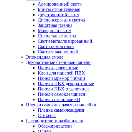
Армированный скотч
Бинты строительные
Двусторонний скотч
Диспенсеры для скотча
Защитная пленка
Малярный скотч
Сигнальные ленты
Скотч металлизированный
Скотч ремонтный
Скотч упаковочный
Эпоксидная смола
Декоративные стеновые панели
Панели деревянные
Клеи для панелей ПВХ
Панели мрамор гибкий
Панели ПВХ декоративные
Панели ПВХ отделочные
Панели самоклеящиеся
Панели стеновые 3D
Пленка самоклеящаяся и наклейки
Пленка самоклеящаяся
Стикеры
Растворители и разбавители
Обезжириватели
Олифа