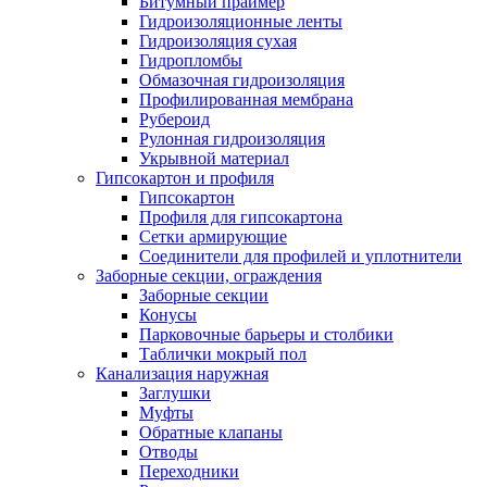
Битумный праймер
Гидроизоляционные ленты
Гидроизоляция сухая
Гидропломбы
Обмазочная гидроизоляция
Профилированная мембрана
Рубероид
Рулонная гидроизоляция
Укрывной материал
Гипсокартон и профиля
Гипсокартон
Профиля для гипсокартона
Сетки армирующие
Соединители для профилей и уплотнители
Заборные секции, ограждения
Заборные секции
Конусы
Парковочные барьеры и столбики
Таблички мокрый пол
Канализация наружная
Заглушки
Муфты
Обратные клапаны
Отводы
Переходники