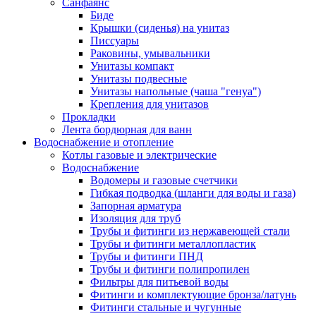
Санфаянс
Биде
Крышки (сиденья) на унитаз
Писсуары
Раковины, умывальники
Унитазы компакт
Унитазы подвесные
Унитазы напольные (чаша "генуа")
Крепления для унитазов
Прокладки
Лента бордюрная для ванн
Водоснабжение и отопление
Котлы газовые и электрические
Водоснабжение
Водомеры и газовые счетчики
Гибкая подводка (шланги для воды и газа)
Запорная арматура
Изоляция для труб
Трубы и фитинги из нержавеющей стали
Трубы и фитинги металлопластик
Трубы и фитинги ПНД
Трубы и фитинги полипропилен
Фильтры для питьевой воды
Фитинги и комплектующие бронза/латунь
Фитинги стальные и чугунные