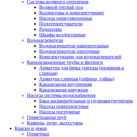
Система водяного отопления
Водяной теплый пол
Коллекторы и комплектующие
Насосы циркуляционные
Полотенцесушители
Радиаторы
Шкафы коллекторные
Водонагреватели
Водонагреватели накопительные
Водонагреватели проточные
Комплектующие для водонагревателей
Канализационные трубы и фитинги
Арматура для бачка унитаза (наливная и
сливная)
Арматура сливная (сифоны, гофры)
Канализация внутренняя
Канализация наружная
Насосы системы водоснабжения
Баки расширительные и гидроаккумуляторы
Насосы поверхностные
Насосы погружные
Герметизация труб
Камины, печи, аксессуары
Краски и декор
Герметики