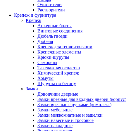
Очистители
Растворители
Крепеж и фурнитура
Крепеж
Анкерные болты
Винтовые соединения
Дюбель гвозди
Дюбеля
Крепеж для теплоизоляции
Крепежные элементы
Крюки-шурупы
Саморезы
Такелажная оснастка
Химический крепеж
Хомуты
Шурупы по бетону
Замки
Доводчики дверные
Замки врезные для входных дверей (корпус)
Замки врезные с ручками (комплект)
Замки мебельные
Замки межкомнатные и защелки
Замки навесные и тросовые
Замки накладные
Ручки для замков