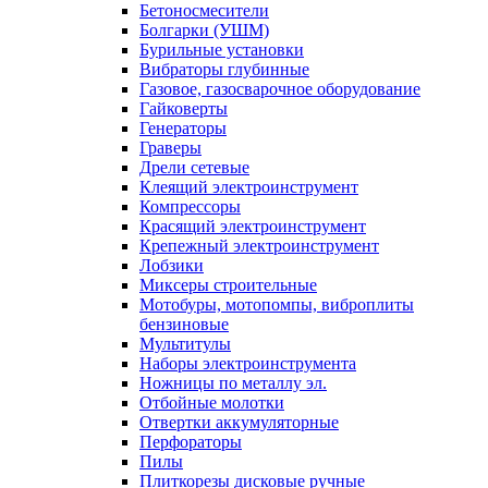
Бетоносмесители
Болгарки (УШМ)
Бурильные установки
Вибраторы глубинные
Газовое, газосварочное оборудование
Гайковерты
Генераторы
Граверы
Дрели сетевые
Клеящий электроинструмент
Компрессоры
Красящий электроинструмент
Крепежный электроинструмент
Лобзики
Миксеры строительные
Мотобуры, мотопомпы, виброплиты
бензиновые
Мультитулы
Наборы электроинструмента
Ножницы по металлу эл.
Отбойные молотки
Отвертки аккумуляторные
Перфораторы
Пилы
Плиткорезы дисковые ручные