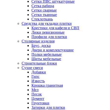
Сетки ПВС штукатурные
Сетка рабица
Сетки сварные
Сетки тканные
Стеклоткань
Средства для укладки плитки
Крестики для кафеля и СВП
Люки ревизионные
Профили для плитки
Столярные изделия
Брус, доска
Двери и комплектующие
Полки мебельные
Щиты мебельные
Строительные блоки
Сухие смеси
Добавки
Гипс
Известь
Крошка гранитная
Мел
Песок
Цемент
Грунтовки
Затирки для плитки