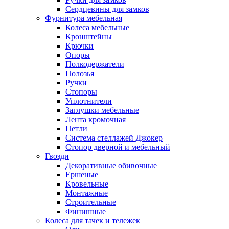
Сердцевины для замков
Фурнитура мебельная
Колеса мебельные
Кронштейны
Крючки
Опоры
Полкодержатели
Полозья
Ручки
Стопоры
Уплотнители
Заглушки мебельные
Лента кромочная
Петли
Система стеллажей Джокер
Стопор дверной и мебельный
Гвозди
Декоративные обивочные
Ершеные
Кровельные
Монтажные
Строительные
Финишные
Колеса для тачек и тележек