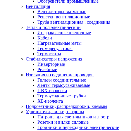
Обогреватели промышленные
Вентиляция
Вентиляторы вытяжные
Решетки вентиляционные
Труба вентиляционная , соединения
Теплый пол электрический
Инфракрасные пленочные
Кабели
Нагревательные маты
Терморегуляторы
Термостаты
Стабилизаторы напряжения
Инверторные
Релейные
Изоляция и соединение проводов
Гильзы соединительные
Ленты термоусаживаемые
ПВХ-изолента
Термоусадочные трубки
ХБ-изолента
Подрозетники, распредкоробки, клеммы
Удлинители, вилки, патроны
Патроны для светильников и люстр
Розетки и вилки силовые
Тройники и переходники электрические