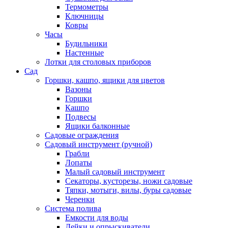
Термометры
Ключницы
Ковры
Часы
Будильники
Настенные
Лотки для столовых приборов
Сад
Горшки, кашпо, ящики для цветов
Вазоны
Горшки
Кашпо
Подвесы
Ящики балконные
Садовые ограждения
Садовый инструмент (ручной)
Грабли
Лопаты
Малый садовый инструмент
Секаторы, кусторезы, ножи садовые
Тяпки, мотыги, вилы, буры садовые
Черенки
Система полива
Емкости для воды
Лейки и опрыскиватели