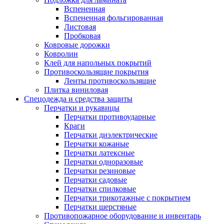
Вспененная
Вспененная фольгированная
Листовая
Пробковая
Ковровые дорожки
Ковролин
Клей для напольных покрытий
Противоскользящие покрытия
Ленты противоскользящие
Плитка виниловая
Спецодежда и средства защиты
Перчатки и рукавицы
Перчатки противоударные
Краги
Перчатки диэлектрические
Перчатки кожаные
Перчатки латексные
Перчатки одноразовые
Перчатки резиновые
Перчатки садовые
Перчатки спилковые
Перчатки трикотажные с покрытием
Перчатки шерстяные
Противопожарное оборудование и инвентарь