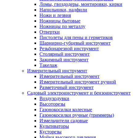
Ломы, гвоздодеры, монтировки, кирки
Напильники, надфили
Ножи и лезвия
Ножницы бытовые
Ножницы по металлу
Отвертки
Пистолеты для пены и герметиков
Шарнирно-губцевый инструмент
Резьбонарезной инструмент
Столярный инструмент
Зажимный инструмент
Такелаж
Измерительный инструмент
Измерительный инструмент
Измерительный инструмент ручной
Разметочный инструмент
Садовый электроинструмент и бензоинструмент
Воздуходувки
Высоторезы
Газонокосилки колесные
Газонокосилки ручные (триммеры)
Измельчители садовые
Культиваторы
Кусторезы
Мойки высокого давления