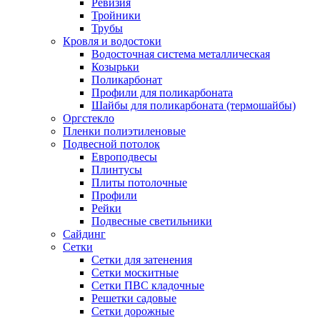
Ревизия
Тройники
Трубы
Кровля и водостоки
Водосточная система металлическая
Козырьки
Поликарбонат
Профили для поликарбоната
Шайбы для поликарбоната (термошайбы)
Оргстекло
Пленки полиэтиленовые
Подвесной потолок
Европодвесы
Плинтусы
Плиты потолочные
Профили
Рейки
Подвесные светильники
Сайдинг
Сетки
Сетки для затенения
Сетки москитные
Сетки ПВС кладочные
Решетки садовые
Сетки дорожные