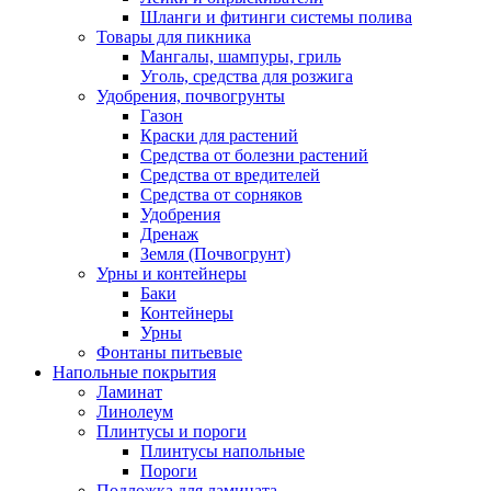
Шланги и фитинги системы полива
Товары для пикника
Мангалы, шампуры, гриль
Уголь, средства для розжига
Удобрения, почвогрунты
Газон
Краски для растений
Средства от болезни растений
Средства от вредителей
Средства от сорняков
Удобрения
Дренаж
Земля (Почвогрунт)
Урны и контейнеры
Баки
Контейнеры
Урны
Фонтаны питьевые
Напольные покрытия
Ламинат
Линолеум
Плинтусы и пороги
Плинтусы напольные
Пороги
Подложка для ламината