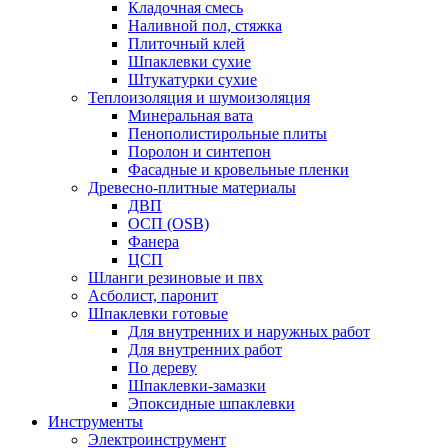
Кладочная смесь
Наливной пол, стяжка
Плиточный клей
Шпаклевки сухие
Штукатурки сухие
Теплоизоляция и шумоизоляция
Минеральная вата
Пенополистирольные плиты
Поролон и синтепон
Фасадные и кровельные пленки
Древесно-плитные материалы
ДВП
ОСП (OSB)
Фанера
ЦСП
Шланги резиновые и пвх
Асболист, паронит
Шпаклевки готовые
Для внутренних и наружных работ
Для внутренних работ
По дереву
Шпаклевки-замазки
Эпоксидные шпаклевки
Инструменты
Электроинструмент