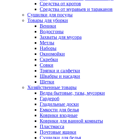
Средства от кротов
Средства от муравьев и тараканов
Сушилки для посуды
Товары для уборки
Веники
Водосгоны
Захваты для мусора
Метлы
Наборы
Окномойки
Скребки
Совки
Тряпки и салфетки
Швабры и насадки
Щетки
Хозяйственные товары
Ведра бытовые, тазы, мусорки
Гардероб
Гладильные доски
Емкости для белья
Коврики входные
Коврики для ванной комнаты
Пластмасса
Почтовые ящики
Сушилки для белья