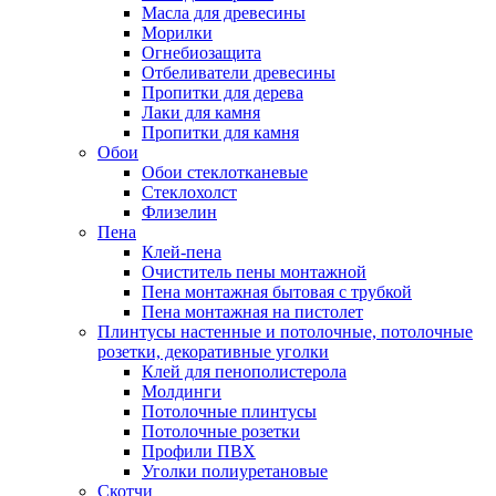
Масла для древесины
Морилки
Огнебиозащита
Отбеливатели древесины
Пропитки для дерева
Лаки для камня
Пропитки для камня
Обои
Обои стеклотканевые
Стеклохолст
Флизелин
Пена
Клей-пена
Очиститель пены монтажной
Пена монтажная бытовая с трубкой
Пена монтажная на пистолет
Плинтусы настенные и потолочные, потолочные
розетки, декоративные уголки
Клей для пенополистерола
Молдинги
Потолочные плинтусы
Потолочные розетки
Профили ПВХ
Уголки полиуретановые
Скотчи