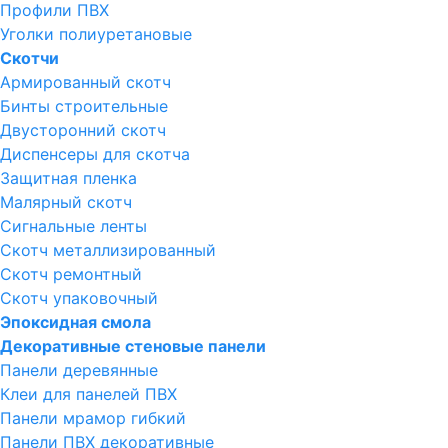
Профили ПВХ
Уголки полиуретановые
Скотчи
Армированный скотч
Бинты строительные
Двусторонний скотч
Диспенсеры для скотча
Защитная пленка
Малярный скотч
Сигнальные ленты
Скотч металлизированный
Скотч ремонтный
Скотч упаковочный
Эпоксидная смола
Декоративные стеновые панели
Панели деревянные
Клеи для панелей ПВХ
Панели мрамор гибкий
Панели ПВХ декоративные