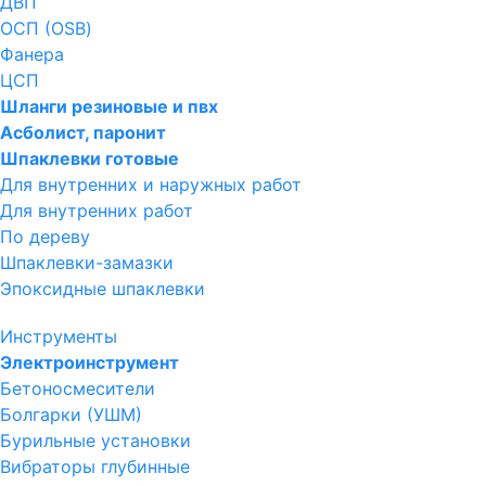
ДВП
ОСП (OSB)
Фанера
ЦСП
Шланги резиновые и пвх
Асболист, паронит
Шпаклевки готовые
Для внутренних и наружных работ
Для внутренних работ
По дереву
Шпаклевки-замазки
Эпоксидные шпаклевки
Инструменты
Электроинструмент
Бетоносмесители
Болгарки (УШМ)
Бурильные установки
Вибраторы глубинные