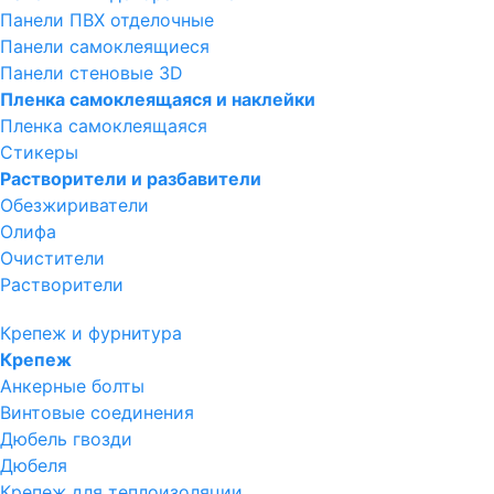
Панели ПВХ отделочные
Панели самоклеящиеся
Панели стеновые 3D
Пленка самоклеящаяся и наклейки
Пленка самоклеящаяся
Стикеры
Растворители и разбавители
Обезжириватели
Олифа
Очистители
Растворители
Крепеж и фурнитура
Крепеж
Анкерные болты
Винтовые соединения
Дюбель гвозди
Дюбеля
Крепеж для теплоизоляции