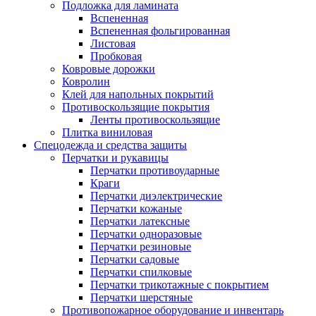
Подложка для ламината
Вспененная
Вспененная фольгированная
Листовая
Пробковая
Ковровые дорожки
Ковролин
Клей для напольных покрытий
Противоскользящие покрытия
Ленты противоскользящие
Плитка виниловая
Спецодежда и средства защиты
Перчатки и рукавицы
Перчатки противоударные
Краги
Перчатки диэлектрические
Перчатки кожаные
Перчатки латексные
Перчатки одноразовые
Перчатки резиновые
Перчатки садовые
Перчатки спилковые
Перчатки трикотажные с покрытием
Перчатки шерстяные
Противопожарное оборудование и инвентарь