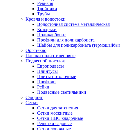
Ревизия
Тройники
Трубы
Кровля и водостоки
Водосточная система металлическая
Козырьки
Поликарбонат
Профили для поликарбоната
Шайбы для поликарбоната (термошайбы)
Оргстекло
Пленки полиэтиленовые
Подвесной потолок
Европодвесы
Плинтусы
Плиты потолочные
Профили
Рейки
Подвесные светильники
Сайдинг
Сетки
Сетки для затенения
Сетки москитные
Сетки ПВС кладочные
Решетки садовые
Сетки дорожные