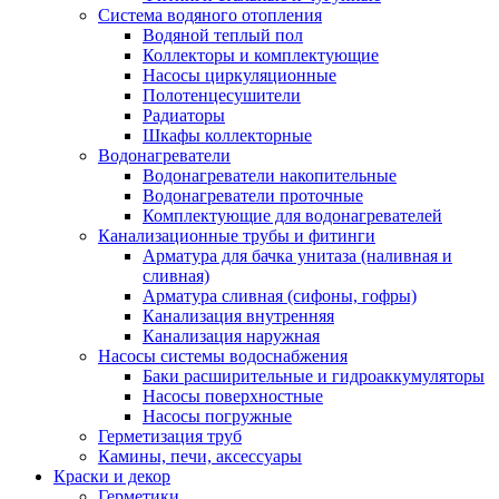
Система водяного отопления
Водяной теплый пол
Коллекторы и комплектующие
Насосы циркуляционные
Полотенцесушители
Радиаторы
Шкафы коллекторные
Водонагреватели
Водонагреватели накопительные
Водонагреватели проточные
Комплектующие для водонагревателей
Канализационные трубы и фитинги
Арматура для бачка унитаза (наливная и
сливная)
Арматура сливная (сифоны, гофры)
Канализация внутренняя
Канализация наружная
Насосы системы водоснабжения
Баки расширительные и гидроаккумуляторы
Насосы поверхностные
Насосы погружные
Герметизация труб
Камины, печи, аксессуары
Краски и декор
Герметики