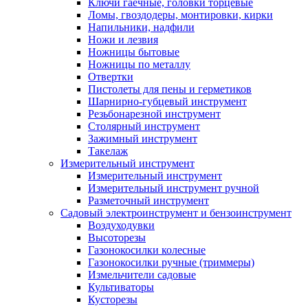
Ключи гаечные, головки торцевые
Ломы, гвоздодеры, монтировки, кирки
Напильники, надфили
Ножи и лезвия
Ножницы бытовые
Ножницы по металлу
Отвертки
Пистолеты для пены и герметиков
Шарнирно-губцевый инструмент
Резьбонарезной инструмент
Столярный инструмент
Зажимный инструмент
Такелаж
Измерительный инструмент
Измерительный инструмент
Измерительный инструмент ручной
Разметочный инструмент
Садовый электроинструмент и бензоинструмент
Воздуходувки
Высоторезы
Газонокосилки колесные
Газонокосилки ручные (триммеры)
Измельчители садовые
Культиваторы
Кусторезы