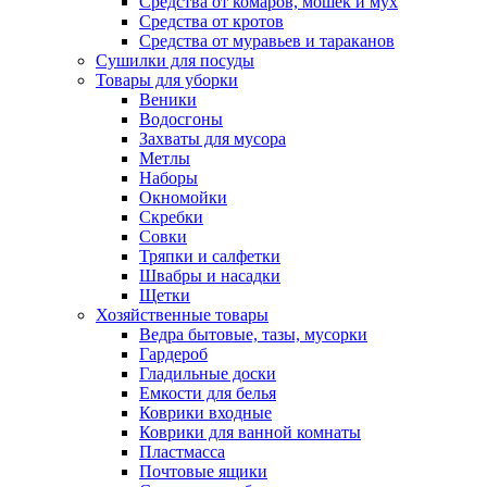
Средства от комаров, мошек и мух
Средства от кротов
Средства от муравьев и тараканов
Сушилки для посуды
Товары для уборки
Веники
Водосгоны
Захваты для мусора
Метлы
Наборы
Окномойки
Скребки
Совки
Тряпки и салфетки
Швабры и насадки
Щетки
Хозяйственные товары
Ведра бытовые, тазы, мусорки
Гардероб
Гладильные доски
Емкости для белья
Коврики входные
Коврики для ванной комнаты
Пластмасса
Почтовые ящики