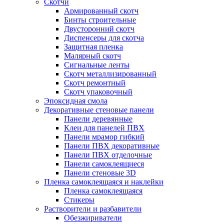
Скотчи
Армированный скотч
Бинты строительные
Двусторонний скотч
Диспенсеры для скотча
Защитная пленка
Малярный скотч
Сигнальные ленты
Скотч металлизированный
Скотч ремонтный
Скотч упаковочный
Эпоксидная смола
Декоративные стеновые панели
Панели деревянные
Клеи для панелей ПВХ
Панели мрамор гибкий
Панели ПВХ декоративные
Панели ПВХ отделочные
Панели самоклеящиеся
Панели стеновые 3D
Пленка самоклеящаяся и наклейки
Пленка самоклеящаяся
Стикеры
Растворители и разбавители
Обезжириватели