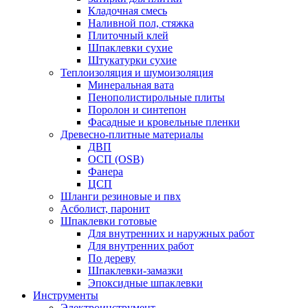
Кладочная смесь
Наливной пол, стяжка
Плиточный клей
Шпаклевки сухие
Штукатурки сухие
Теплоизоляция и шумоизоляция
Минеральная вата
Пенополистирольные плиты
Поролон и синтепон
Фасадные и кровельные пленки
Древесно-плитные материалы
ДВП
ОСП (OSB)
Фанера
ЦСП
Шланги резиновые и пвх
Асболист, паронит
Шпаклевки готовые
Для внутренних и наружных работ
Для внутренних работ
По дереву
Шпаклевки-замазки
Эпоксидные шпаклевки
Инструменты
Электроинструмент