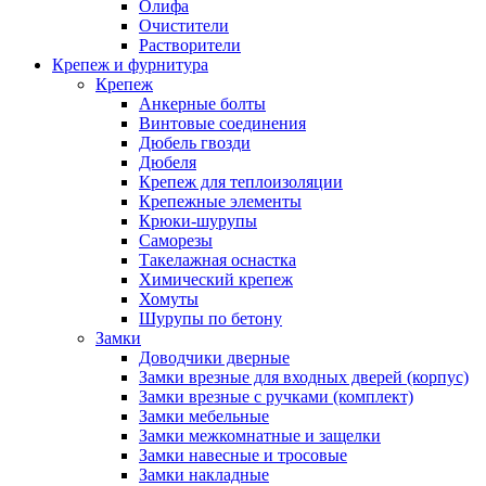
Олифа
Очистители
Растворители
Крепеж и фурнитура
Крепеж
Анкерные болты
Винтовые соединения
Дюбель гвозди
Дюбеля
Крепеж для теплоизоляции
Крепежные элементы
Крюки-шурупы
Саморезы
Такелажная оснастка
Химический крепеж
Хомуты
Шурупы по бетону
Замки
Доводчики дверные
Замки врезные для входных дверей (корпус)
Замки врезные с ручками (комплект)
Замки мебельные
Замки межкомнатные и защелки
Замки навесные и тросовые
Замки накладные