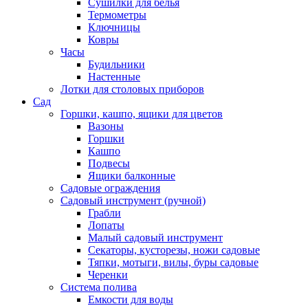
Сушилки для белья
Термометры
Ключницы
Ковры
Часы
Будильники
Настенные
Лотки для столовых приборов
Сад
Горшки, кашпо, ящики для цветов
Вазоны
Горшки
Кашпо
Подвесы
Ящики балконные
Садовые ограждения
Садовый инструмент (ручной)
Грабли
Лопаты
Малый садовый инструмент
Секаторы, кусторезы, ножи садовые
Тяпки, мотыги, вилы, буры садовые
Черенки
Система полива
Емкости для воды