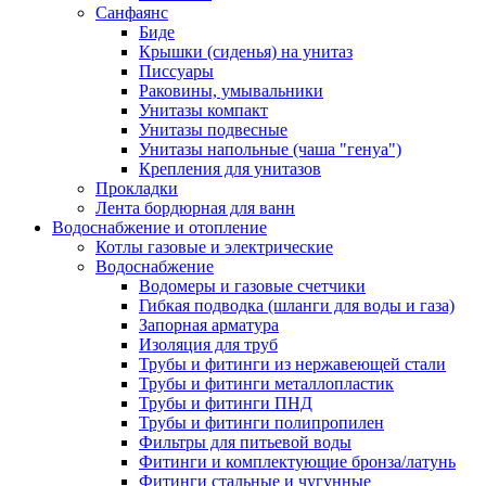
Санфаянс
Биде
Крышки (сиденья) на унитаз
Писсуары
Раковины, умывальники
Унитазы компакт
Унитазы подвесные
Унитазы напольные (чаша "генуа")
Крепления для унитазов
Прокладки
Лента бордюрная для ванн
Водоснабжение и отопление
Котлы газовые и электрические
Водоснабжение
Водомеры и газовые счетчики
Гибкая подводка (шланги для воды и газа)
Запорная арматура
Изоляция для труб
Трубы и фитинги из нержавеющей стали
Трубы и фитинги металлопластик
Трубы и фитинги ПНД
Трубы и фитинги полипропилен
Фильтры для питьевой воды
Фитинги и комплектующие бронза/латунь
Фитинги стальные и чугунные