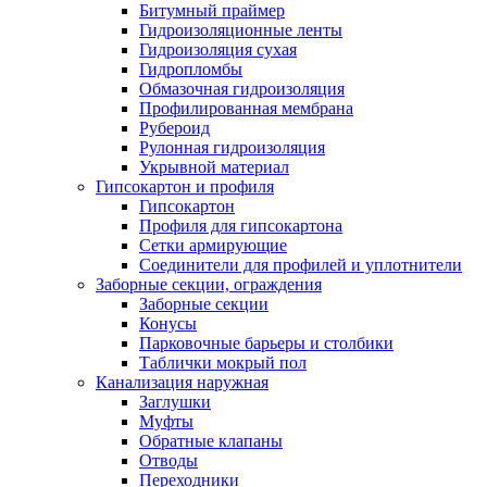
Битумный праймер
Гидроизоляционные ленты
Гидроизоляция сухая
Гидропломбы
Обмазочная гидроизоляция
Профилированная мембрана
Рубероид
Рулонная гидроизоляция
Укрывной материал
Гипсокартон и профиля
Гипсокартон
Профиля для гипсокартона
Сетки армирующие
Соединители для профилей и уплотнители
Заборные секции, ограждения
Заборные секции
Конусы
Парковочные барьеры и столбики
Таблички мокрый пол
Канализация наружная
Заглушки
Муфты
Обратные клапаны
Отводы
Переходники