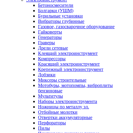
Бетоносмесители
Болгарки (УШМ)
Бурильные установки
Вибраторы глубинные
Газовое, газосварочное оборудование
Гайковерты
Генераторы
Граверы
Дрели сетевые
Клеящий электроинструмент
Компрессоры
Красящий электроинструмент
Крепежный электроинструмент
Лобзики
Миксеры строительные
Мотобуры, мотопомпы, виброплиты
бензиновые
Мультитулы
Наборы электроинструмента
Ножницы по металлу эл.
Отбойные молотки
Отвертки аккумуляторные
Перфораторы
Пилы