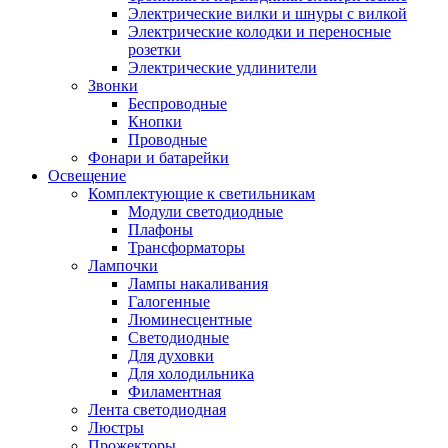
Электрические вилки и шнуры с вилкой
Электрические колодки и переносные
розетки
Электрические удлинители
Звонки
Беспроводные
Кнопки
Проводные
Фонари и батарейки
Освещение
Комплектующие к светильникам
Модули светодиодные
Плафоны
Трансформаторы
Лампочки
Лампы накаливания
Галогенные
Люминесцентные
Светодиодные
Для духовки
Для холодильника
Филаментная
Лента светодиодная
Люстры
Прожекторы