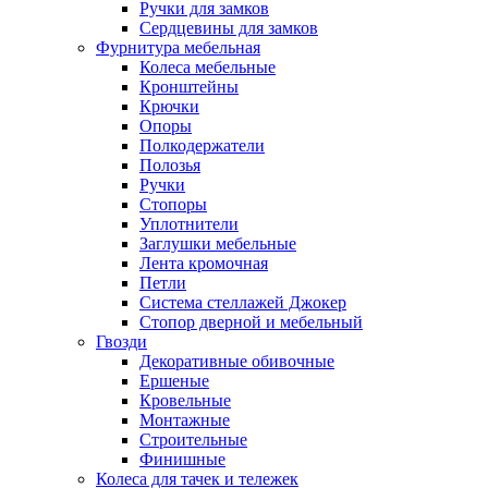
Ручки для замков
Сердцевины для замков
Фурнитура мебельная
Колеса мебельные
Кронштейны
Крючки
Опоры
Полкодержатели
Полозья
Ручки
Стопоры
Уплотнители
Заглушки мебельные
Лента кромочная
Петли
Система стеллажей Джокер
Стопор дверной и мебельный
Гвозди
Декоративные обивочные
Ершеные
Кровельные
Монтажные
Строительные
Финишные
Колеса для тачек и тележек