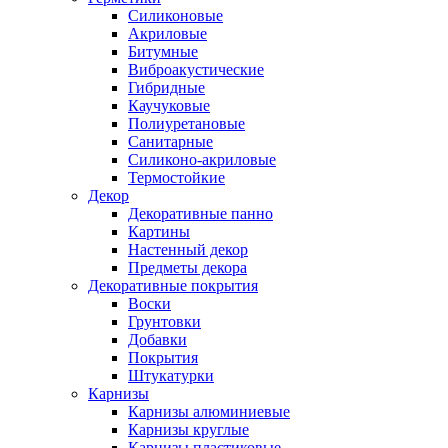
Силиконовые
Акриловые
Битумные
Виброакустические
Гибридные
Каучуковые
Полиуретановые
Санитарные
Силиконо-акриловые
Термостойкие
Декор
Декоративные панно
Картины
Настенный декор
Предметы декора
Декоративные покрытия
Воски
Грунтовки
Добавки
Покрытия
Штукатурки
Карнизы
Карнизы алюминиевые
Карнизы круглые
Карнизы пластиковые