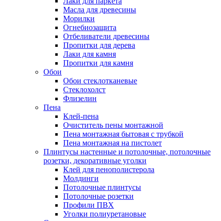
Лаки для паркета
Масла для древесины
Морилки
Огнебиозащита
Отбеливатели древесины
Пропитки для дерева
Лаки для камня
Пропитки для камня
Обои
Обои стеклотканевые
Стеклохолст
Флизелин
Пена
Клей-пена
Очиститель пены монтажной
Пена монтажная бытовая с трубкой
Пена монтажная на пистолет
Плинтусы настенные и потолочные, потолочные
розетки, декоративные уголки
Клей для пенополистерола
Молдинги
Потолочные плинтусы
Потолочные розетки
Профили ПВХ
Уголки полиуретановые