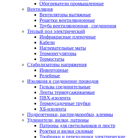
Обогреватели промышленные
Вентиляция
Вентиляторы вытяжные
Решетки вентиляционные
Труба вентиляционная , соединения
Теплый пол электрический
Инфракрасные пленочные
Кабели
Нагревательные маты
Терморегуляторы
Термостаты
Стабилизаторы напряжения
Инверторные
Релейные
Изоляция и соединение проводов
Гильзы соединительные
Ленты термоусаживаемые
ПВХ-изолента
Термоусадочные трубки
ХБ-изолента
Подрозетники, распредкоробки, клеммы
Удлинители, вилки, патроны
Патроны для светильников и люстр
Розетки и вилки силовые
Тройники и переходники электрические