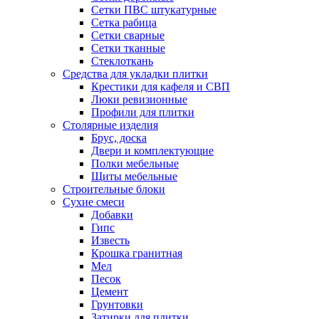
Сетки ПВС штукатурные
Сетка рабица
Сетки сварные
Сетки тканные
Стеклоткань
Средства для укладки плитки
Крестики для кафеля и СВП
Люки ревизионные
Профили для плитки
Столярные изделия
Брус, доска
Двери и комплектующие
Полки мебельные
Щиты мебельные
Строительные блоки
Сухие смеси
Добавки
Гипс
Известь
Крошка гранитная
Мел
Песок
Цемент
Грунтовки
Затирки для плитки