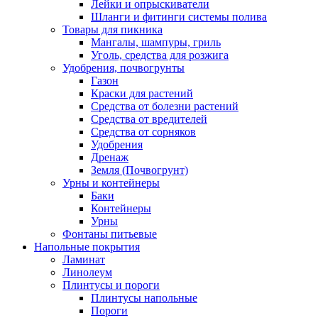
Лейки и опрыскиватели
Шланги и фитинги системы полива
Товары для пикника
Мангалы, шампуры, гриль
Уголь, средства для розжига
Удобрения, почвогрунты
Газон
Краски для растений
Средства от болезни растений
Средства от вредителей
Средства от сорняков
Удобрения
Дренаж
Земля (Почвогрунт)
Урны и контейнеры
Баки
Контейнеры
Урны
Фонтаны питьевые
Напольные покрытия
Ламинат
Линолеум
Плинтусы и пороги
Плинтусы напольные
Пороги