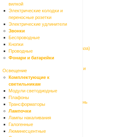
Назад
вилкой
Водоснабжение и отопление
Электрические колодки и
Котлы газовые и электрические
переносные розетки
Водоснабжение
Электрические удлинители
Назад
Звонки
Водоснабжение
Беспроводные
Водомеры и газовые счетчики
Кнопки
Гибкая подводка (шланги для воды и газа)
Проводные
Запорная арматура
Фонари и батарейки
Изоляция для труб
Трубы и фитинги из нержавеющей стали
Освещение
Трубы и фитинги металлопластик
Комплектующие к
Трубы и фитинги ПНД
светильникам
Трубы и фитинги полипропилен
Модули светодиодные
Фильтры для питьевой воды
Плафоны
Фитинги и комплектующие бронза/латунь
Трансформаторы
Фитинги стальные и чугунные
Лампочки
Система водяного отопления
Лампы накаливания
Назад
Галогенные
Система водяного отопления
Люминесцентные
Водяной теплый пол