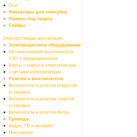
Держатели
Оси
Дозаторы
Фиксаторы для опалубки
Ершики
Навесы под сварку
Кольца для шторок
Сейфы
Наборы для ванной
Панели для ванной
Электротовары, вентиляция
Полки для ванной
Электрощитовое оборудование
Поручни для ванной
Автоматические выключатели,
Стаканы для зубных щеток
УЗО и предохранители
Рамы для ванны
Боксы и корпуса электрические
Сушилки для рук
Счетчики электрические
Сиденья для ванной
Розетки и выключатели
Шторки для ванной
Включатели и розетки открытой
Душевые кабины, поддоны
установки
Назад
Включатели и розетки скрытой
Душевые кабины, поддоны
установки
Душевые двери
Включатели и розетки Ретро
Душевые кабины
Провода
Душевые ограждения
Аудио, ТВ и интернет
Душевые уголки
Монтажные
Поддоны