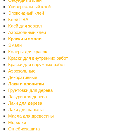
Секундный клей
Назад
Универсальный клей
Инструменты
Эпоксидный клей
Электроинструмент
Клей ПВА
Назад
Клей для зеркал
Электроинструмент
Аэрозольный клей
Бетоносмесители
Краски и эмали
Болгарки (УШМ)
Эмали
Бурильные установки
Колеры для красок
Вибраторы глубинные
Краски для внутренних работ
Газовое, газосварочное оборудование
Краски для наружных работ
Гайковерты
Аэрозольные
Генераторы
Декоративные
Граверы
Лаки и пропитки
Дрели сетевые
Грунтовки для дерева
Клеящий электроинструмент
Лазури для дерева
Компрессоры
Лаки для дерева
Красящий электроинструмент
Лаки для паркета
Крепежный электроинструмент
Масла для древесины
Лобзики
Морилки
Миксеры строительные
Огнебиозащита