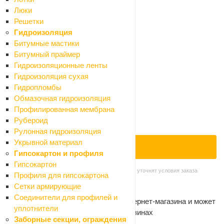
Характеристики
Люки
Отзывы
Решетки
Как купить
Гидроизоляция
Оплата
Битумные мастики
Доставка
Битумный праймер
Гидроизоляционные ленты
60.30 ₽
Гидроизоляция сухая
67 ₽
Гидропломбы
-10%
Обмазочная гидроизоляция
Экономия 6.7 ₽
Профилированная мембрана
Нет в наличии
Рубероид
Нашли дешевле?
Рулонная гидроизоляция
Укрывной материал
ПОД ЗАКАЗ
Гипсокартон и профиля
Гипсокартон
Наши менеджеры обязательно свяжутся с вами и уточнят условия заказа
Профиля для гипсокартона
Самовывоз сегодня - бесплатно
Сетки армирующие
Доставка завтра - от 300 ₽
Соединители для профилей и
Цена действительна только для интернет-магазина и может
уплотнители
отличаться от цен в розничных магазинах
Заборные секции, ограждения