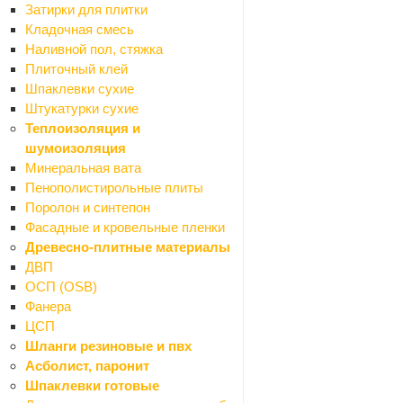
Затирки для плитки
Кладочная смесь
Название товара
*
Наливной пол, стяжка
Плиточный клей
Шпаклевки сухие
Штукатурки сухие
Ссылка на товар другого магазина
*
Теплоизоляция и
шумоизоляция
Минеральная вата
Пенополистирольные плиты
Сообщение
Поролон и синтепон
Фасадные и кровельные пленки
Древесно-плитные материалы
ДВП
ОСП (OSB)
Фанера
ЦСП
Я согласен на
обработку персональных данных
Шланги резиновые и пвх
Асболист, паронит
Шпаклевки готовые
ОТПРАВИТЬ