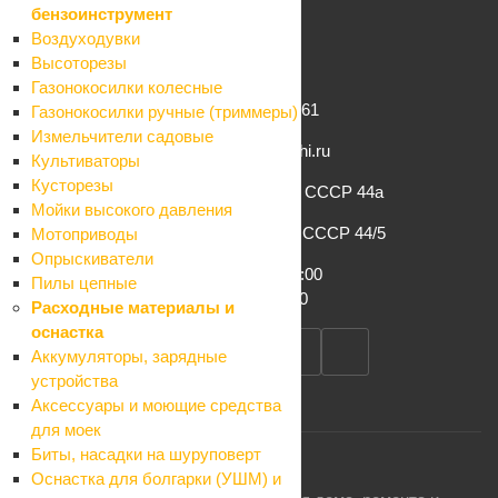
Условия доставки
бензоинструмент
Гарантия на товар
Воздуходувки
Вопрос-ответ
Высоторезы
Газонокосилки колесные
+7 (862) 261-61-61
Газонокосилки ручные (триммеры)
Измельчители садовые
info@komfort-sochi.ru
Культиваторы
Кусторезы
г. Сочи, ул. Конституции СССР 44а
Мойки высокого давления
г. Сочи, ул. Конституции СССР 44/5
Мотоприводы
Опрыскиватели
Пн-Сб: 8:00 – 19:00
Пилы цепные
Вс: 8:00 – 17:00
Расходные материалы и
оснастка
Аккумуляторы, зарядные
устройства
Аксессуары и моющие средства
для моек
Биты, насадки на шуруповерт
Оснастка для болгарки (УШМ) и