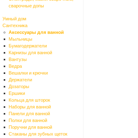
сварочные допы
Арматура
Заглушки
Умный дом
Полосы стальные
Сантехника
Проволока
Аксессуары для ванной
Трубы стальные
Мыльницы
Уголки стальные
Бумагодержатели
Водоотвод
Карнизы для ванной
Назад
Вантузы
Водоотвод
Ведра
Дождеприемники
Вешалки и крючки
Дренажные системы
Держатели
Комплектующие
Дозаторы
Лотки
Ершики
Люки
Кольца для шторок
Решетки
Наборы для ванной
Гидроизоляция
Панели для ванной
Назад
Полки для ванной
Гидроизоляция
Поручни для ванной
Битумные мастики
Стаканы для зубных щеток
Битумный праймер