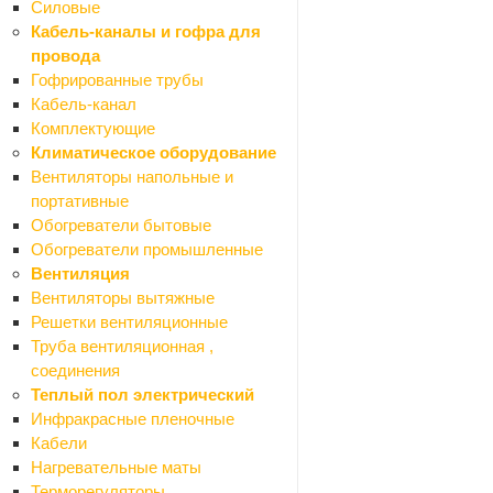
Силовые
Уплотнители
Кабель-каналы и гофра для
Ролики для душевых кабин
провода
Зеркала
Гофрированные трубы
Мебель для ванной комнаты
Кабель-канал
Назад
Комплектующие
Мебель для ванной комнаты
Климатическое оборудование
Тумбы
Вентиляторы напольные и
Шкафы
портативные
Смесители
Обогреватели бытовые
Назад
Обогреватели промышленные
Смесители
Вентиляция
Смесители для биде
Вентиляторы вытяжные
Смесители для ванной
Решетки вентиляционные
Смесители для душа
Труба вентиляционная ,
Смесители для кухни
соединения
Смесители для раковины (кобра)
Теплый пол электрический
Комплектующие для смесителей
Инфракрасные пленочные
Стойки душевые
Кабели
Ванны
Нагревательные маты
Назад
Терморегуляторы