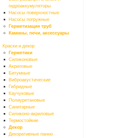
Назад
гидроаккумуляторы
Сухие смеси
Насосы поверхностные
Добавки
Насосы погружные
Гипс
Герметизация труб
Известь
Камины, печи, аксессуары
Крошка гранитная
Мел
Краски и декор
Песок
Герметики
Цемент
Силиконовые
Грунтовки
Акриловые
Затирки для плитки
Битумные
Кладочная смесь
Виброакустические
Наливной пол, стяжка
Гибридные
Плиточный клей
Каучуковые
Шпаклевки сухие
Полиуретановые
Штукатурки сухие
Санитарные
Теплоизоляция и шумоизоляция
Силиконо-акриловые
Назад
Термостойкие
Теплоизоляция и шумоизоляция
Декор
Минеральная вата
Декоративные панно
Пенополистирольные плиты