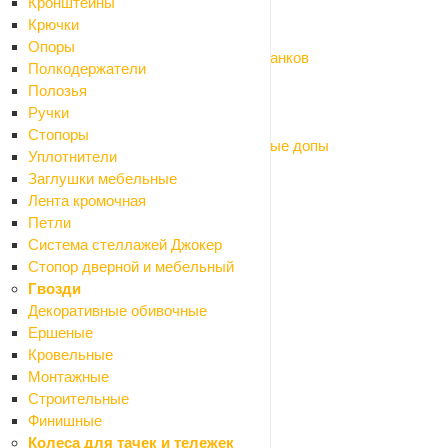
Кронштейны
Оснастка для пил дисковых
Крючки
Оснастка для пылесосов
Опоры
Оснастка для фрезеров, рубанков и станков
Полкодержатели
Оснастка для садовых инструментов
Полозья
Пневмоинструмент
Ручки
Щетки графит (коллекторные)
Стопоры
Электроды, маски сварочные, сварочные допы
Уплотнители
Умный дом
Заглушки мебельные
Сантехника
Лента кромочная
Назад
Петли
Сантехника
Система стеллажей Джокер
Аксессуары для ванной
Стопор дверной и мебельный
Назад
Гвозди
Аксессуары для ванной
Декоративные обивочные
Мыльницы
Ершеные
Бумагодержатели
Кровельные
Карнизы для ванной
Монтажные
Вантузы
Строительные
Ведра
Финишные
Вешалки и крючки
Колеса для тачек и тележек