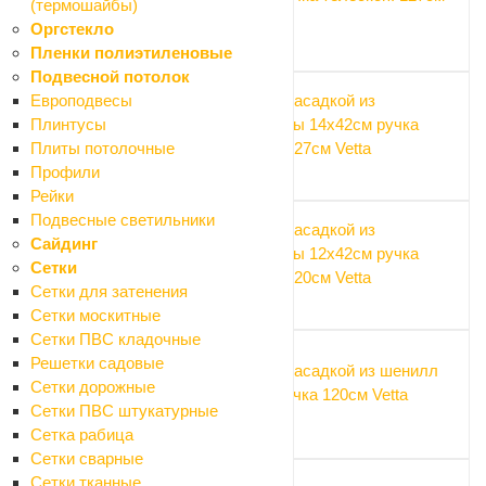
(термошайбы)
Vetta
Оргстекло
405 ₽
Пленки полиэтиленовые
Подвесной потолок
Швабра с насадкой из
Европодвесы
микрофибры 14х42см ручка
Плинтусы
телескоп. 127см Vetta
Плиты потолочные
405 ₽
Профили
Рейки
Подвесные светильники
Швабра с насадкой из
Сайдинг
микрофибры 12х42см ручка
Сетки
телескоп. 120см Vetta
Сетки для затенения
270 ₽
Сетки москитные
Сетки ПВС кладочные
Решетки садовые
Швабра с насадкой из шенилл
Сетки дорожные
12х42см ручка 120см Vetta
Сетки ПВС штукатурные
391.50 ₽
Сетка рабица
Сетки сварные
Сетки тканные