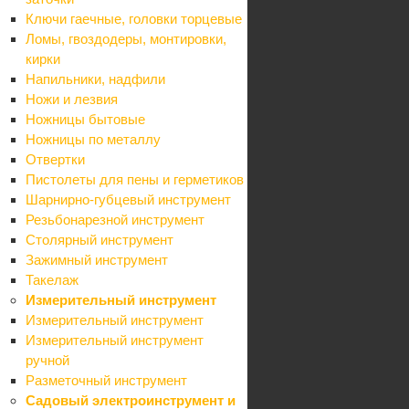
Ключи гаечные, головки торцевые
Каталог
Ломы, гвоздодеры, монтировки,
Акции
кирки
Бренды
Напильники, надфили
Блог
Ножи и лезвия
Компания
Ножницы бытовые
О компании
Ножницы по металлу
Карьера
Отвертки
Контакты
Пистолеты для пены и герметиков
Партнеры
Шарнирно-губцевый инструмент
Карта сайта
Резьбонарезной инструмент
Информация
Столярный инструмент
Контакты
Зажимный инструмент
Условия оплаты
Такелаж
Условия доставки
Измерительный инструмент
Гарантия на товар
Измерительный инструмент
Реквизиты
Измерительный инструмент
Политика
ручной
Помощь
Разметочный инструмент
Условия оплаты
Садовый электроинструмент и