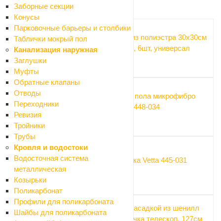
Заборные секции
Рекомендуем
Конусы
Парковочные барьеры и столбики
Салфетка из полиэстра 30х30см
Таблички мокрый пол
Vetta Черри, 6шт, универсал
Канализация наружная
184.50 ₽
Заглушки
Муфты
Обратные клапаны
Отводы
Тряпка для пола микрофибро
Переходники
Vetta 50*60 448-034
Ревизия
225 ₽
Тройники
Трубы
Кровля и водостоки
Водосточная система
Совок+щетка Vetta 445-031
металлическая
319.50 ₽
Козырьки
Поликарбонат
Профили для поликарбоната
Швабра с насадкой из шенилл
Шайбы для поликарбоната
14х42см ручка телескоп. 127см