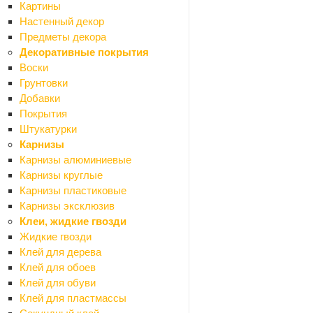
Картины
Поролон и синтепон
Настенный декор
Фасадные и кровельные пленки
Предметы декора
Древесно-плитные материалы
Декоративные покрытия
Назад
Воски
Древесно-плитные материалы
Грунтовки
ДВП
Добавки
ОСП (OSB)
Покрытия
Фанера
Штукатурки
ЦСП
Карнизы
Шланги резиновые и пвх
Карнизы алюминиевые
Асболист, паронит
Карнизы круглые
Шпаклевки готовые
Карнизы пластиковые
Назад
Карнизы эксклюзив
Шпаклевки готовые
Клеи, жидкие гвозди
Для внутренних и наружных работ
Жидкие гвозди
Для внутренних работ
Клей для дерева
По дереву
Клей для обоев
Шпаклевки-замазки
Клей для обуви
Эпоксидные шпаклевки
Клей для пластмассы
Инструменты