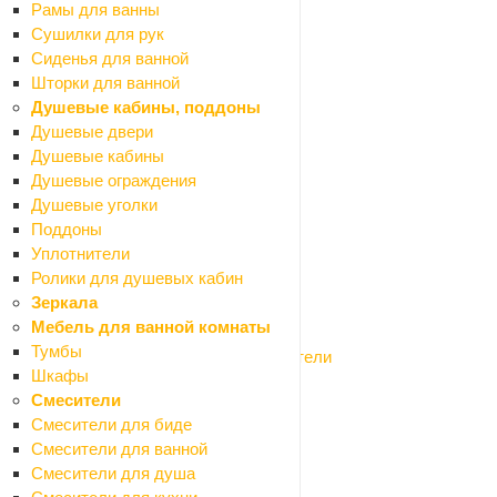
Рамы для ванны
Гидроизоляционные ленты
Сушилки для рук
Гидроизоляция сухая
Сиденья для ванной
Гидропломбы
Шторки для ванной
Обмазочная гидроизоляция
Душевые кабины, поддоны
Профилированная мембрана
Душевые двери
Рубероид
Душевые кабины
Рулонная гидроизоляция
Душевые ограждения
Укрывной материал
Душевые уголки
Гипсокартон и профиля
Поддоны
Назад
Уплотнители
Гипсокартон и профиля
Ролики для душевых кабин
Гипсокартон
Зеркала
Профиля для гипсокартона
Мебель для ванной комнаты
Сетки армирующие
Тумбы
Соединители для профилей и уплотнители
Шкафы
Заборные секции, ограждения
Смесители
Назад
Смесители для биде
Заборные секции, ограждения
Смесители для ванной
Заборные секции
Смесители для душа
Конусы