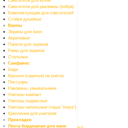
Смесители для кухни
Парковочные барьеры и столбики
Смесители для раковины (кобра)
Таблички мокрый пол
Комплектующие для смесителей
Канализация наружная
Стойки душевые
Назад
Ванны
Канализация наружная
Экраны для ванн
Заглушки
Акриловые
Муфты
Панели для экранов
Обратные клапаны
Рамы для экранов
Отводы
Стальные
Переходники
Санфаянс
Ревизия
Биде
Тройники
Крышки (сиденья) на унитаз
Трубы
Писсуары
Кровля и водостоки
Раковины, умывальники
Назад
Унитазы компакт
Кровля и водостоки
Унитазы подвесные
Водосточная система металлическая
Унитазы напольные (чаша "генуа")
Козырьки
Крепления для унитазов
Поликарбонат
Прокладки
Профили для поликарбоната
Лента бордюрная для ванн
Шайбы для поликарбоната (термошайбы)