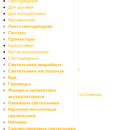
Светодиодные
Коллекторы и комплектующие
Для духовки
Насосы циркуляционные
Для холодильника
Полотенцесушители
Филаментная
Радиаторы
Лента светодиодная
Шкафы коллекторные
Люстры
Водонагреватели
Прожекторы
Назад
Кронштейны
Водонагреватели
Металлогалогенные
Водонагреватели накопительные
Светодиодные
Водонагреватели проточные
Светильники аварийные
Комплектующие для водонагревателей
Светильники настольные
Канализационные трубы и фитинги
Бра
Назад
Гирлянды
Канализационные трубы и фитинги
Фонари и прожекторы
Арматура для бачка унитаза (наливная и сливная)
аккумуляторные
Арматура сливная (сифоны, гофры)
Линейные светильники
Канализация внутренняя
Настенно-потолочные
Канализация наружная
светильники
Насосы системы водоснабжения
Ночники
Назад
Садово-парковые светильники