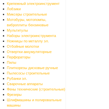
Крепежный электроинструмент
Лобзики
Email
Миксеры строительные
Мотобуры, мотопомпы,
виброплиты бензиновые
Мультитулы
Вопрос
*
Наборы электроинструмента
Ножницы по металлу эл.
Отбойные молотки
Отвертки аккумуляторные
Перфораторы
Пилы
Плиткорезы дисковые ручные
Пылесосы строительные
Я согласен на
обработку персональных данных
Рубанки эл.
Сварочные аппараты
Фены технические (строительные)
ОТПРАВИТЬ
Фрезеры
Шлифмашины и полировальные
машины