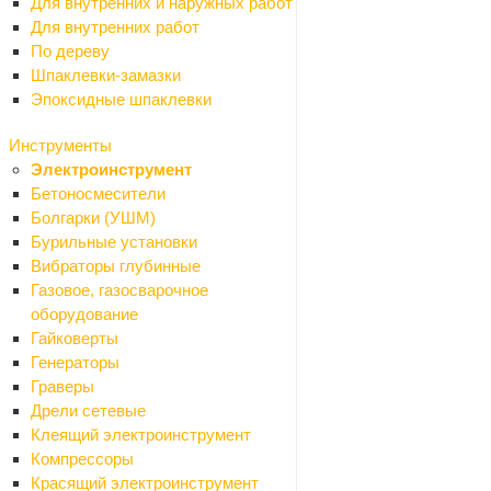
Для внутренних и наружных работ
Для внутренних работ
По дереву
Шпаклевки-замазки
Эпоксидные шпаклевки
Инструменты
Электроинструмент
Бетоносмесители
Болгарки (УШМ)
Бурильные установки
Вибраторы глубинные
Газовое, газосварочное
оборудование
Гайковерты
Генераторы
Ваше имя
*
Граверы
Дрели сетевые
Клеящий электроинструмент
Компрессоры
Телефон
*
Красящий электроинструмент