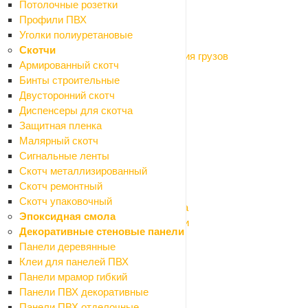
Потолочные розетки
Автомобильные аксессуары
Профили ПВХ
Верстаки, подставки, распоры
Уголки полиуретановые
Магнитные крепления
Скотчи
Оборудование для подъёма и крепления грузов
Армированный скотч
Системы хранения
Бинты строительные
Тачки и тележки
Двусторонний скотч
Лестницы
Диспенсеры для скотча
Паяльное оборудование
Защитная пленка
Инструмент ручной
Малярный скотч
Назад
Сигнальные ленты
Инструмент ручной
Скотч металлизированный
Емкости строительные
Скотч ремонтный
Инструмент малярно-штукатурный
Скотч упаковочный
Инструмент для резки кафеля и стекла
Эпоксидная смола
Инструмент для шлифования и заточки
Декоративные стеновые панели
Ключи гаечные, головки торцевые
Панели деревянные
Ломы, гвоздодеры, монтировки, кирки
Клеи для панелей ПВХ
Напильники, надфили
Панели мрамор гибкий
Ножи и лезвия
Панели ПВХ декоративные
Ножницы бытовые
Панели ПВХ отделочные