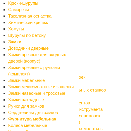
Крюки-шурупы
Измельчители садовые
Саморезы
Культиваторы
Такелажная оснастка
Кусторезы
Химический крепеж
Мойки высокого давления
Хомуты
Мотоприводы
Шурупы по бетону
Опрыскиватели
Замки
Пилы цепные
Доводчики дверные
Расходные материалы и оснастка
Замки врезные для входных
Назад
дверей (корпус)
Расходные материалы и оснастка
Замки врезные с ручками
Аккумуляторы, зарядные устройства
(комплект)
Аксессуары и моющие средства для моек
Замки мебельные
Биты, насадки на шуруповерт
Замки межкомнатные и защелки
Оснастка для болгарки (УШМ) и точильных станков
Замки навесные и тросовые
Оснастка для дрелей и граверов
Замки накладные
Оснастка для измерительных инструментов
Ручки для замков
Оснастка для клеящего и крепежного инструмента
Сердцевины для замков
Оснастка для лобзиков и электрических ножовок
Фурнитура мебельная
Оснастка для мультитула (реноватора)
Колеса мебельные
Оснастка для перфораторов и отбойных молотков