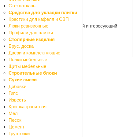
Стеклоткань
Средства для укладки плитки
Нужна консультация?
Крестики для кафеля и СВП
Наши специалисты ответят на любой интересующий
Люки ревизионные
вопрос
Профили для плитки
Столярные изделия
Брус, доска
ЗАДАТЬ ВОПРОС
Двери и комплектующие
Полки мебельные
Щиты мебельные
Ваше имя
*
Строительные блоки
Сухие смеси
Добавки
Гипс
Телефон
*
Известь
Крошка гранитная
Мел
Песок
Email
Цемент
Грунтовки