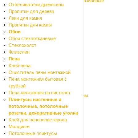
Мотобуры, мотопомпы, виброплиты бензиновые
Отбеливатели древесины
Мультитулы
Пропитки для дерева
Наборы электроинструмента
Лаки для камня
Ножницы по металлу эл.
Пропитки для камня
Отбойные молотки
Обои
Отвертки аккумуляторные
Обои стеклотканевые
Перфораторы
Стеклохолст
Пилы
Флизелин
Плиткорезы дисковые ручные
Пена
Пылесосы строительные
Клей-пена
Рубанки эл.
Очиститель пены монтажной
Сварочные аппараты
Пена монтажная бытовая с
Фены технические (строительные)
трубкой
Фрезеры
Пена монтажная на пистолет
Шлифмашины и полировальные машины
Плинтусы настенные и
Штроборезы
потолочные, потолочные
Шуруповерты
розетки, декоративные уголки
Станки
Клей для пенополистерола
Оборудование для мастерской
Молдинги
Назад
Потолочные плинтусы
Оборудование для мастерской