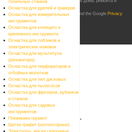
2026 © Комфорт: магазин товаров для дома, ремонта и
точильных станков
строительства
Оснастка для дрелей и граверов
This site is protected by reCAPTCHA and the Google
Privacy
Оснастка для измерительных
Policy
and
Terms of Service
apply.
инструментов
Оснастка для клеящего и
крепежного инструмента
Оснастка для лобзиков и
электрических ножовок
Каталог
Оснастка для мультитула
Назад
(реноватора)
Каталог
Оснастка для перфораторов и
Стройматериалы
отбойных молотков
Назад
Оснастка для пил дисковых
Стройматериалы
Оснастка для пылесосов
Алюминиевые листы и профиля
Оснастка для фрезеров, рубанков
Назад
и станков
Алюминиевые листы и профиля
Оснастка для садовых
Листы алюминиевые
инструментов
Профили алюминиевые
Пневмоинструмент
Арматура, проволока, трубы стальные
Щетки графит (коллекторные)
Назад
Электроды, маски сварочные,
Арматура, проволока, трубы стальные