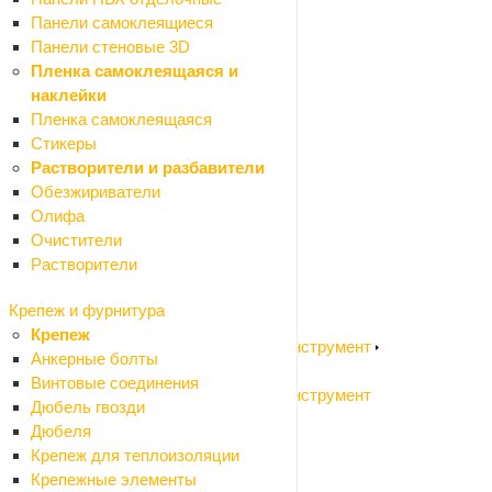
Ножницы по металлу
Панели самоклеящиеся
Отвертки
Панели стеновые 3D
Пистолеты для пены и герметиков
Пленка самоклеящаяся и
Шарнирно-губцевый инструмент
наклейки
Резьбонарезной инструмент
Пленка самоклеящаяся
Столярный инструмент
Стикеры
Зажимный инструмент
Растворители и разбавители
Такелаж
Обезжириватели
Измерительный инструмент
Олифа
Назад
Очистители
Измерительный инструмент
Растворители
Измерительный инструмент
Измерительный инструмент ручной
Крепеж и фурнитура
Разметочный инструмент
Крепеж
Садовый электроинструмент и бензоинструмент
Анкерные болты
Назад
Винтовые соединения
Садовый электроинструмент и бензоинструмент
Дюбель гвозди
Воздуходувки
Дюбеля
Высоторезы
Крепеж для теплоизоляции
Газонокосилки колесные
Крепежные элементы
Газонокосилки ручные (триммеры)