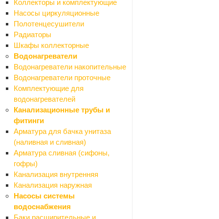
Коллекторы и комплектующие
Сетки ПВС штукатурные
Насосы циркуляционные
Сетка рабица
Полотенцесушители
Сетки сварные
Радиаторы
Сетки тканные
Шкафы коллекторные
Стеклоткань
Водонагреватели
Средства для укладки плитки
Водонагреватели накопительные
Назад
Водонагреватели проточные
Средства для укладки плитки
Комплектующие для
Крестики для кафеля и СВП
водонагревателей
Люки ревизионные
Канализационные трубы и
Профили для плитки
фитинги
Столярные изделия
Арматура для бачка унитаза
Назад
(наливная и сливная)
Столярные изделия
Арматура сливная (сифоны,
Брус, доска
гофры)
Двери и комплектующие
Канализация внутренняя
Полки мебельные
Канализация наружная
Щиты мебельные
Насосы системы
Строительные блоки
водоснабжения
Сухие смеси
Баки расширительные и