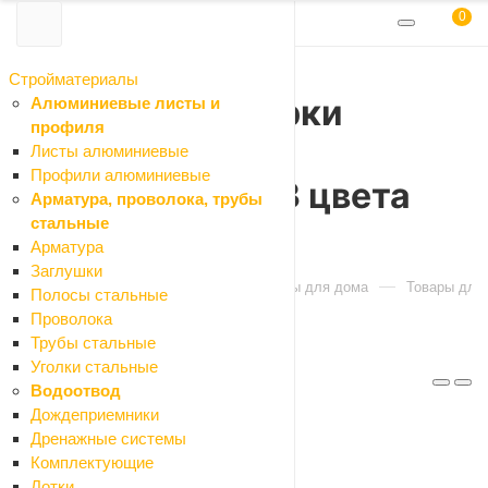
0
Стройматериалы
Щетка для уборки
Алюминиевые листы и
профиля
19х3,5х3,5 см,
Листы алюминиевые
Профили алюминиевые
полипропилен 3 цвета
Арматура, проволока, трубы
стальные
Vetta
Арматура
Заглушки
Главная
Каталог
Кухня и товары для дома
Товары для
Полосы стальные
Проволока
Трубы стальные
Уголки стальные
Артикул: 445-013
Водоотвод
Код: 101149
Дождеприемники
Дренажные системы
Комплектующие
Описание
Лотки