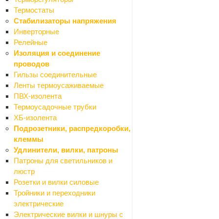
Ванны
Термостаты
Экраны для ванн
Стабилизаторы напряжения
Акриловые
Инверторные
Панели для экранов
Релейные
Рамы для экранов
Изоляция и соединение
Стальные
проводов
Санфаянс
Гильзы соединительные
Назад
Ленты термоусаживаемые
Санфаянс
ПВХ-изолента
Биде
Термоусадочные трубки
Крышки (сиденья) на унитаз
ХБ-изолента
Писсуары
Подрозетники, распредкоробки,
Раковины, умывальники
клеммы
Унитазы компакт
Удлинители, вилки, патроны
Унитазы подвесные
Патроны для светильников и
Унитазы напольные (чаша "генуа")
люстр
Крепления для унитазов
Розетки и вилки силовые
Прокладки
Тройники и переходники
Лента бордюрная для ванн
электрические
Водоснабжение и отопление
Электрические вилки и шнуры с