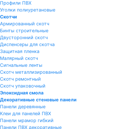
Профили ПВХ
Уголки полиуретановые
Скотчи
Армированный скотч
Бинты строительные
Двусторонний скотч
Диспенсеры для скотча
Защитная пленка
Малярный скотч
Сигнальные ленты
Скотч металлизированный
Скотч ремонтный
Скотч упаковочный
Эпоксидная смола
Декоративные стеновые панели
Панели деревянные
Клеи для панелей ПВХ
Панели мрамор гибкий
Панели ПВХ декоративные