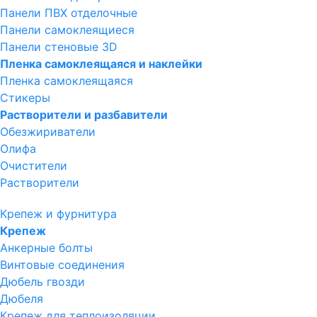
Панели ПВХ отделочные
Панели самоклеящиеся
Панели стеновые 3D
Пленка самоклеящаяся и наклейки
Пленка самоклеящаяся
Стикеры
Растворители и разбавители
Обезжириватели
Олифа
Очистители
Растворители
Крепеж и фурнитура
Крепеж
Анкерные болты
Винтовые соединения
Дюбель гвозди
Дюбеля
Крепеж для теплоизоляции