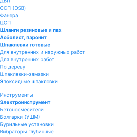
ДВП
ОСП (OSB)
Фанера
ЦСП
Шланги резиновые и пвх
Асболист, паронит
Шпаклевки готовые
Для внутренних и наружных работ
Для внутренних работ
По дереву
Шпаклевки-замазки
Эпоксидные шпаклевки
Инструменты
Электроинструмент
Бетоносмесители
Болгарки (УШМ)
Бурильные установки
Вибраторы глубинные