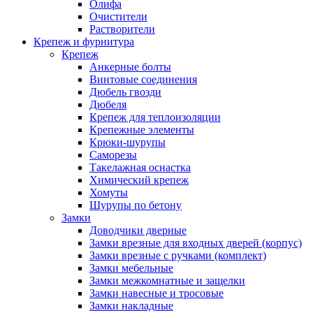
Олифа
Очистители
Растворители
Крепеж и фурнитура
Крепеж
Анкерные болты
Винтовые соединения
Дюбель гвозди
Дюбеля
Крепеж для теплоизоляции
Крепежные элементы
Крюки-шурупы
Саморезы
Такелажная оснастка
Химический крепеж
Хомуты
Шурупы по бетону
Замки
Доводчики дверные
Замки врезные для входных дверей (корпус)
Замки врезные с ручками (комплект)
Замки мебельные
Замки межкомнатные и защелки
Замки навесные и тросовые
Замки накладные