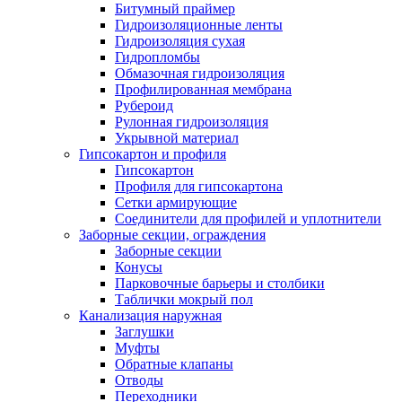
Битумный праймер
Гидроизоляционные ленты
Гидроизоляция сухая
Гидропломбы
Обмазочная гидроизоляция
Профилированная мембрана
Рубероид
Рулонная гидроизоляция
Укрывной материал
Гипсокартон и профиля
Гипсокартон
Профиля для гипсокартона
Сетки армирующие
Соединители для профилей и уплотнители
Заборные секции, ограждения
Заборные секции
Конусы
Парковочные барьеры и столбики
Таблички мокрый пол
Канализация наружная
Заглушки
Муфты
Обратные клапаны
Отводы
Переходники