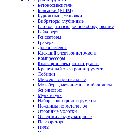
Бетоносмесители
Болгарки (УШМ)
Бурильные установки
Вибраторы глубинные
Газовое, газосварочное оборудование
Гайковерты
Генераторы
Граверы
Дрели сетевые
Клеящий электроинструмент
Компрессоры
Красящий электроинструмент
Крепежный электроинструмент
Лобзики
Миксеры строительные
Мотобуры, мотопомпы, виброплиты
бензиновые
Мультитулы
Наборы электроинструмента
Ножницы по металлу эл.
Отбойные молотки
Отвертки аккумуляторные
Перфораторы
Пилы