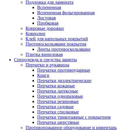
Подложка для ламината
Вспененная
Вспененная фольгированная
Листовая
Пробковая
Ковровые дорожки
Ковролин
Клей для напольных покрытий
Противоскользящие покрытия
Ленты противоскользящие
Плитка виниловая
Спецодежда и средства защиты
Перчатки и рукавицы
Перчатки противоударные
Краги
Перчатки диэлектрические
Перчатки кожаные
Перчатки латексные
Перчатки одноразовые
Перчатки резиновые
Перчатки садовые
Перчатки спилковые
Перчатки трикотажные с покрытием
Перчатки шерстяные
Противопожарное оборудование и инвентарь