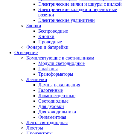
Электрические вилки и шнуры с вилкой
Электрические колодки и переносные
розетки
Электрические удлинители
Звонки
Беспроводные
Кнопки
Проводные
Фонари и батарейки
Освещение
Комплектующие к светильникам
Модули светодиодные
Плафоны
Трансформаторы
Лампочки
Лампы накаливания
Галогенные
Люминесцентные
Светодиодные
Для духовки
Для холодильника
Филаментная
Лента светодиодная
Люстры
Прожекторы