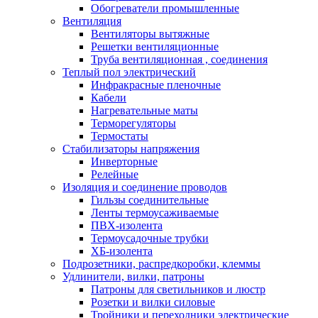
Обогреватели промышленные
Вентиляция
Вентиляторы вытяжные
Решетки вентиляционные
Труба вентиляционная , соединения
Теплый пол электрический
Инфракрасные пленочные
Кабели
Нагревательные маты
Терморегуляторы
Термостаты
Стабилизаторы напряжения
Инверторные
Релейные
Изоляция и соединение проводов
Гильзы соединительные
Ленты термоусаживаемые
ПВХ-изолента
Термоусадочные трубки
ХБ-изолента
Подрозетники, распредкоробки, клеммы
Удлинители, вилки, патроны
Патроны для светильников и люстр
Розетки и вилки силовые
Тройники и переходники электрические