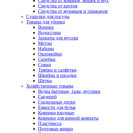
Средства от комаров, мошек и мух
Средства от кротов
Средства от муравьев и тараканов
Сушилки для посуды
Товары для уборки
Веники
Водосгоны
Захваты для мусора
Метлы
Наборы
Окномойки
Скребки
Совки
Тряпки и салфетки
Швабры и насадки
Щетки
Хозяйственные товары
Ведра бытовые, тазы, мусорки
Гардероб
Гладильные доски
Емкости для белья
Коврики входные
Коврики для ванной комнаты
Пластмасса
Почтовые ящики