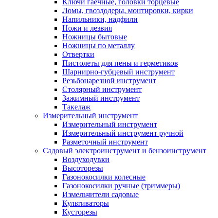
Ключи гаечные, головки торцевые
Ломы, гвоздодеры, монтировки, кирки
Напильники, надфили
Ножи и лезвия
Ножницы бытовые
Ножницы по металлу
Отвертки
Пистолеты для пены и герметиков
Шарнирно-губцевый инструмент
Резьбонарезной инструмент
Столярный инструмент
Зажимный инструмент
Такелаж
Измерительный инструмент
Измерительный инструмент
Измерительный инструмент ручной
Разметочный инструмент
Садовый электроинструмент и бензоинструмент
Воздуходувки
Высоторезы
Газонокосилки колесные
Газонокосилки ручные (триммеры)
Измельчители садовые
Культиваторы
Кусторезы