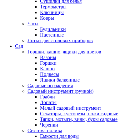
Сушилки для белья
Термометры
Ключницы
Ковры
Часы
Будильники
Настенные
Лотки для столовых приборов
Сад
Горшки, кашпо, ящики для цветов
Вазоны
Горшки
Кашпо
Подвесы
Ящики балконные
Садовые ограждения
Садовый инструмент (ручной)
Грабли
Лопаты
Малый садовый инструмент
Секаторы, кусторезы, ножи садовые
Тяпки, мотыги, вилы, буры садовые
Черенки
Система полива
Емкости для воды