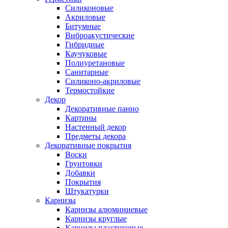
Силиконовые
Акриловые
Битумные
Виброакустические
Гибридные
Каучуковые
Полиуретановые
Санитарные
Силиконо-акриловые
Термостойкие
Декор
Декоративные панно
Картины
Настенный декор
Предметы декора
Декоративные покрытия
Воски
Грунтовки
Добавки
Покрытия
Штукатурки
Карнизы
Карнизы алюминиевые
Карнизы круглые
Карнизы пластиковые