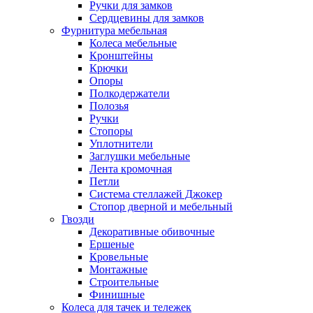
Ручки для замков
Сердцевины для замков
Фурнитура мебельная
Колеса мебельные
Кронштейны
Крючки
Опоры
Полкодержатели
Полозья
Ручки
Стопоры
Уплотнители
Заглушки мебельные
Лента кромочная
Петли
Система стеллажей Джокер
Стопор дверной и мебельный
Гвозди
Декоративные обивочные
Ершеные
Кровельные
Монтажные
Строительные
Финишные
Колеса для тачек и тележек