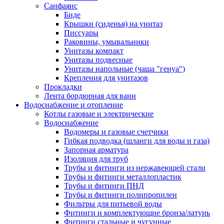
Санфаянс
Биде
Крышки (сиденья) на унитаз
Писсуары
Раковины, умывальники
Унитазы компакт
Унитазы подвесные
Унитазы напольные (чаша "генуа")
Крепления для унитазов
Прокладки
Лента бордюрная для ванн
Водоснабжение и отопление
Котлы газовые и электрические
Водоснабжение
Водомеры и газовые счетчики
Гибкая подводка (шланги для воды и газа)
Запорная арматура
Изоляция для труб
Трубы и фитинги из нержавеющей стали
Трубы и фитинги металлопластик
Трубы и фитинги ПНД
Трубы и фитинги полипропилен
Фильтры для питьевой воды
Фитинги и комплектующие бронза/латунь
Фитинги стальные и чугунные