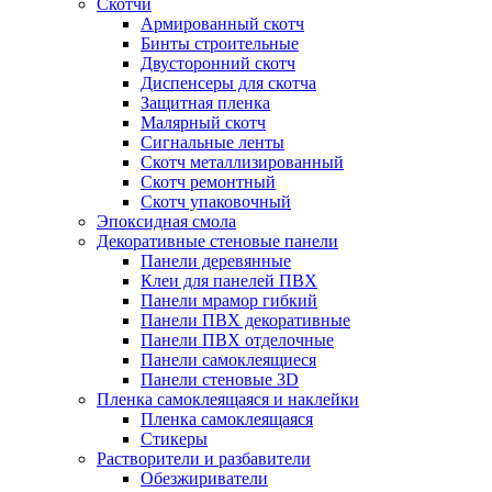
Скотчи
Армированный скотч
Бинты строительные
Двусторонний скотч
Диспенсеры для скотча
Защитная пленка
Малярный скотч
Сигнальные ленты
Скотч металлизированный
Скотч ремонтный
Скотч упаковочный
Эпоксидная смола
Декоративные стеновые панели
Панели деревянные
Клеи для панелей ПВХ
Панели мрамор гибкий
Панели ПВХ декоративные
Панели ПВХ отделочные
Панели самоклеящиеся
Панели стеновые 3D
Пленка самоклеящаяся и наклейки
Пленка самоклеящаяся
Стикеры
Растворители и разбавители
Обезжириватели