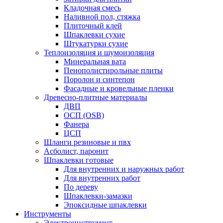
Кладочная смесь
Наливной пол, стяжка
Плиточный клей
Шпаклевки сухие
Штукатурки сухие
Теплоизоляция и шумоизоляция
Минеральная вата
Пенополистирольные плиты
Поролон и синтепон
Фасадные и кровельные пленки
Древесно-плитные материалы
ДВП
ОСП (OSB)
Фанера
ЦСП
Шланги резиновые и пвх
Асболист, паронит
Шпаклевки готовые
Для внутренних и наружных работ
Для внутренних работ
По дереву
Шпаклевки-замазки
Эпоксидные шпаклевки
Инструменты
Электроинструмент