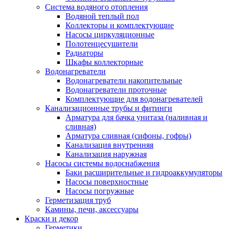
Система водяного отопления
Водяной теплый пол
Коллекторы и комплектующие
Насосы циркуляционные
Полотенцесушители
Радиаторы
Шкафы коллекторные
Водонагреватели
Водонагреватели накопительные
Водонагреватели проточные
Комплектующие для водонагревателей
Канализационные трубы и фитинги
Арматура для бачка унитаза (наливная и
сливная)
Арматура сливная (сифоны, гофры)
Канализация внутренняя
Канализация наружная
Насосы системы водоснабжения
Баки расширительные и гидроаккумуляторы
Насосы поверхностные
Насосы погружные
Герметизация труб
Камины, печи, аксессуары
Краски и декор
Герметики