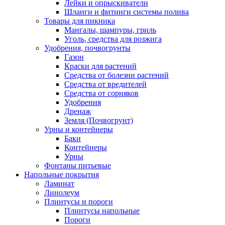
Лейки и опрыскиватели
Шланги и фитинги системы полива
Товары для пикника
Мангалы, шампуры, гриль
Уголь, средства для розжига
Удобрения, почвогрунты
Газон
Краски для растений
Средства от болезни растений
Средства от вредителей
Средства от сорняков
Удобрения
Дренаж
Земля (Почвогрунт)
Урны и контейнеры
Баки
Контейнеры
Урны
Фонтаны питьевые
Напольные покрытия
Ламинат
Линолеум
Плинтусы и пороги
Плинтусы напольные
Пороги