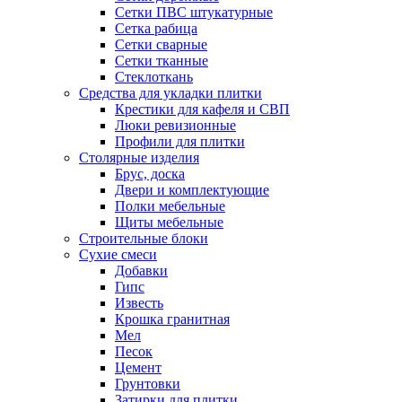
Сетки ПВС штукатурные
Сетка рабица
Сетки сварные
Сетки тканные
Стеклоткань
Средства для укладки плитки
Крестики для кафеля и СВП
Люки ревизионные
Профили для плитки
Столярные изделия
Брус, доска
Двери и комплектующие
Полки мебельные
Щиты мебельные
Строительные блоки
Сухие смеси
Добавки
Гипс
Известь
Крошка гранитная
Мел
Песок
Цемент
Грунтовки
Затирки для плитки