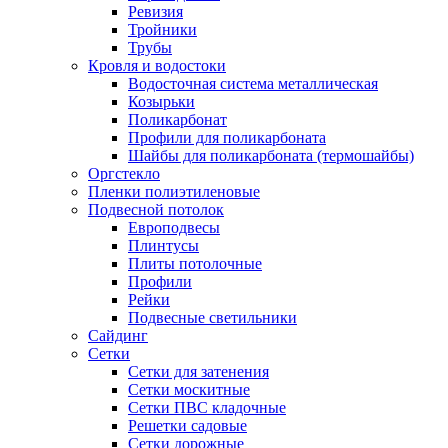
Ревизия
Тройники
Трубы
Кровля и водостоки
Водосточная система металлическая
Козырьки
Поликарбонат
Профили для поликарбоната
Шайбы для поликарбоната (термошайбы)
Оргстекло
Пленки полиэтиленовые
Подвесной потолок
Европодвесы
Плинтусы
Плиты потолочные
Профили
Рейки
Подвесные светильники
Сайдинг
Сетки
Сетки для затенения
Сетки москитные
Сетки ПВС кладочные
Решетки садовые
Сетки дорожные