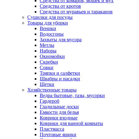
Средства от комаров, мошек и мух
Средства от кротов
Средства от муравьев и тараканов
Сушилки для посуды
Товары для уборки
Веники
Водосгоны
Захваты для мусора
Метлы
Наборы
Окномойки
Скребки
Совки
Тряпки и салфетки
Швабры и насадки
Щетки
Хозяйственные товары
Ведра бытовые, тазы, мусорки
Гардероб
Гладильные доски
Емкости для белья
Коврики входные
Коврики для ванной комнаты
Пластмасса
Почтовые ящики