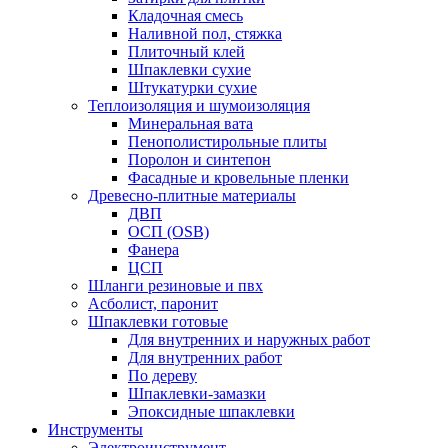
Кладочная смесь
Наливной пол, стяжка
Плиточный клей
Шпаклевки сухие
Штукатурки сухие
Теплоизоляция и шумоизоляция
Минеральная вата
Пенополистирольные плиты
Поролон и синтепон
Фасадные и кровельные пленки
Древесно-плитные материалы
ДВП
ОСП (OSB)
Фанера
ЦСП
Шланги резиновые и пвх
Асболист, паронит
Шпаклевки готовые
Для внутренних и наружных работ
Для внутренних работ
По дереву
Шпаклевки-замазки
Эпоксидные шпаклевки
Инструменты
Электроинструмент