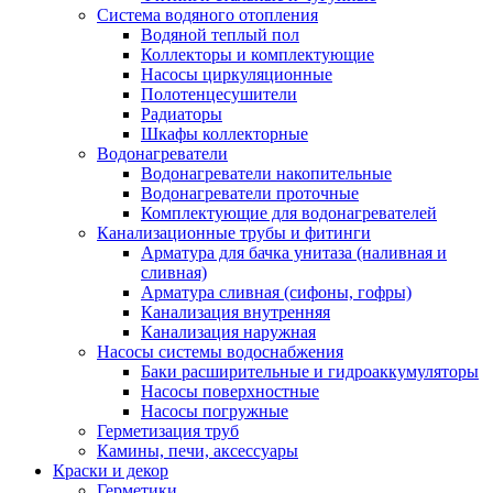
Система водяного отопления
Водяной теплый пол
Коллекторы и комплектующие
Насосы циркуляционные
Полотенцесушители
Радиаторы
Шкафы коллекторные
Водонагреватели
Водонагреватели накопительные
Водонагреватели проточные
Комплектующие для водонагревателей
Канализационные трубы и фитинги
Арматура для бачка унитаза (наливная и
сливная)
Арматура сливная (сифоны, гофры)
Канализация внутренняя
Канализация наружная
Насосы системы водоснабжения
Баки расширительные и гидроаккумуляторы
Насосы поверхностные
Насосы погружные
Герметизация труб
Камины, печи, аксессуары
Краски и декор
Герметики