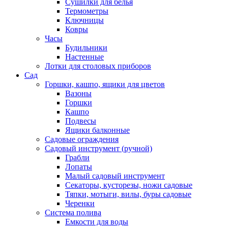
Сушилки для белья
Термометры
Ключницы
Ковры
Часы
Будильники
Настенные
Лотки для столовых приборов
Сад
Горшки, кашпо, ящики для цветов
Вазоны
Горшки
Кашпо
Подвесы
Ящики балконные
Садовые ограждения
Садовый инструмент (ручной)
Грабли
Лопаты
Малый садовый инструмент
Секаторы, кусторезы, ножи садовые
Тяпки, мотыги, вилы, буры садовые
Черенки
Система полива
Емкости для воды