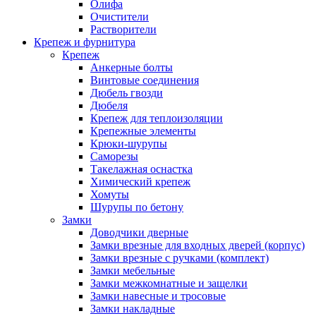
Олифа
Очистители
Растворители
Крепеж и фурнитура
Крепеж
Анкерные болты
Винтовые соединения
Дюбель гвозди
Дюбеля
Крепеж для теплоизоляции
Крепежные элементы
Крюки-шурупы
Саморезы
Такелажная оснастка
Химический крепеж
Хомуты
Шурупы по бетону
Замки
Доводчики дверные
Замки врезные для входных дверей (корпус)
Замки врезные с ручками (комплект)
Замки мебельные
Замки межкомнатные и защелки
Замки навесные и тросовые
Замки накладные