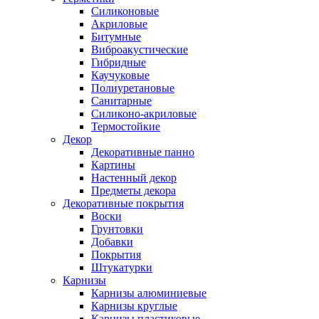
Силиконовые
Акриловые
Битумные
Виброакустические
Гибридные
Каучуковые
Полиуретановые
Санитарные
Силиконо-акриловые
Термостойкие
Декор
Декоративные панно
Картины
Настенный декор
Предметы декора
Декоративные покрытия
Воски
Грунтовки
Добавки
Покрытия
Штукатурки
Карнизы
Карнизы алюминиевые
Карнизы круглые
Карнизы пластиковые