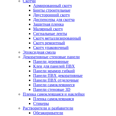
Скотчи
Армированный скотч
Бинты строительные
Двусторонний скотч
Диспенсеры для скотча
Защитная пленка
Малярный скотч
Сигнальные ленты
Скотч металлизированный
Скотч ремонтный
Скотч упаковочный
Эпоксидная смола
Декоративные стеновые панели
Панели деревянные
Клеи для панелей ПВХ
Панели мрамор гибкий
Панели ПВХ декоративные
Панели ПВХ отделочные
Панели самоклеящиеся
Панели стеновые 3D
Пленка самоклеящаяся и наклейки
Пленка самоклеящаяся
Стикеры
Растворители и разбавители
Обезжириватели