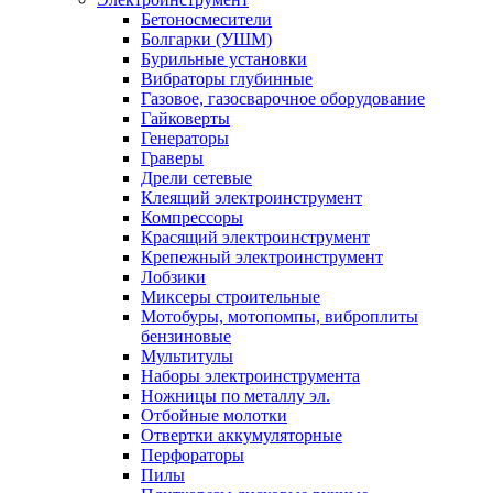
Бетоносмесители
Болгарки (УШМ)
Бурильные установки
Вибраторы глубинные
Газовое, газосварочное оборудование
Гайковерты
Генераторы
Граверы
Дрели сетевые
Клеящий электроинструмент
Компрессоры
Красящий электроинструмент
Крепежный электроинструмент
Лобзики
Миксеры строительные
Мотобуры, мотопомпы, виброплиты
бензиновые
Мультитулы
Наборы электроинструмента
Ножницы по металлу эл.
Отбойные молотки
Отвертки аккумуляторные
Перфораторы
Пилы