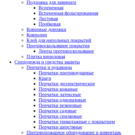
Подложка для ламината
Вспененная
Вспененная фольгированная
Листовая
Пробковая
Ковровые дорожки
Ковролин
Клей для напольных покрытий
Противоскользящие покрытия
Ленты противоскользящие
Плитка виниловая
Спецодежда и средства защиты
Перчатки и рукавицы
Перчатки противоударные
Краги
Перчатки диэлектрические
Перчатки кожаные
Перчатки латексные
Перчатки одноразовые
Перчатки резиновые
Перчатки садовые
Перчатки спилковые
Перчатки трикотажные с покрытием
Перчатки шерстяные
Противопожарное оборудование и инвентарь