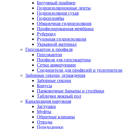
Битумный праймер
Гидроизоляционные ленты
Гидроизоляция сухая
Гидропломбы
Обмазочная гидроизоляция
Профилированная мембрана
Рубероид
Рулонная гидроизоляция
Укрывной материал
Гипсокартон и профиля
Гипсокартон
Профиля для гипсокартона
Сетки армирующие
Соединители для профилей и уплотнители
Заборные секции, ограждения
Заборные секции
Конусы
Парковочные барьеры и столбики
Таблички мокрый пол
Канализация наружная
Заглушки
Муфты
Обратные клапаны
Отводы
Переходники