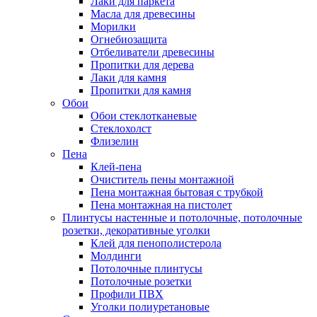
Лаки для паркета
Масла для древесины
Морилки
Огнебиозащита
Отбеливатели древесины
Пропитки для дерева
Лаки для камня
Пропитки для камня
Обои
Обои стеклотканевые
Стеклохолст
Флизелин
Пена
Клей-пена
Очиститель пены монтажной
Пена монтажная бытовая с трубкой
Пена монтажная на пистолет
Плинтусы настенные и потолочные, потолочные
розетки, декоративные уголки
Клей для пенополистерола
Молдинги
Потолочные плинтусы
Потолочные розетки
Профили ПВХ
Уголки полиуретановые