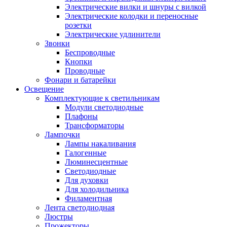
Электрические вилки и шнуры с вилкой
Электрические колодки и переносные
розетки
Электрические удлинители
Звонки
Беспроводные
Кнопки
Проводные
Фонари и батарейки
Освещение
Комплектующие к светильникам
Модули светодиодные
Плафоны
Трансформаторы
Лампочки
Лампы накаливания
Галогенные
Люминесцентные
Светодиодные
Для духовки
Для холодильника
Филаментная
Лента светодиодная
Люстры
Прожекторы