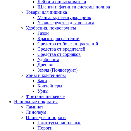
Лейки и опрыскиватели
Шланги и фитинги системы полива
Товары для пикника
Мангалы, шампуры, гриль
Уголь, средства для розжига
Удобрения, почвогрунты
Газон
Краски для растений
Средства от болезни растений
Средства от вредителей
Средства от сорняков
Удобрения
Дренаж
Земля (Почвогрунт)
Урны и контейнеры
Баки
Контейнеры
Урны
Фонтаны питьевые
Напольные покрытия
Ламинат
Линолеум
Плинтусы и пороги
Плинтусы напольные
Пороги