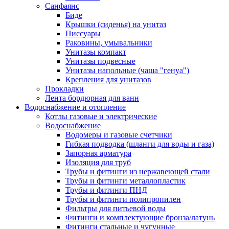
Санфаянс
Биде
Крышки (сиденья) на унитаз
Писсуары
Раковины, умывальники
Унитазы компакт
Унитазы подвесные
Унитазы напольные (чаша "генуа")
Крепления для унитазов
Прокладки
Лента бордюрная для ванн
Водоснабжение и отопление
Котлы газовые и электрические
Водоснабжение
Водомеры и газовые счетчики
Гибкая подводка (шланги для воды и газа)
Запорная арматура
Изоляция для труб
Трубы и фитинги из нержавеющей стали
Трубы и фитинги металлопластик
Трубы и фитинги ПНД
Трубы и фитинги полипропилен
Фильтры для питьевой воды
Фитинги и комплектующие бронза/латунь
Фитинги стальные и чугунные