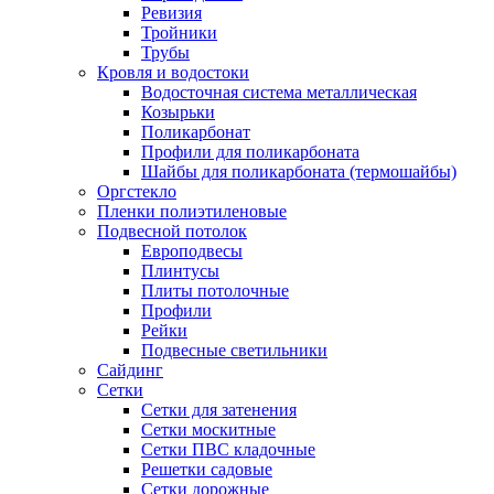
Ревизия
Тройники
Трубы
Кровля и водостоки
Водосточная система металлическая
Козырьки
Поликарбонат
Профили для поликарбоната
Шайбы для поликарбоната (термошайбы)
Оргстекло
Пленки полиэтиленовые
Подвесной потолок
Европодвесы
Плинтусы
Плиты потолочные
Профили
Рейки
Подвесные светильники
Сайдинг
Сетки
Сетки для затенения
Сетки москитные
Сетки ПВС кладочные
Решетки садовые
Сетки дорожные