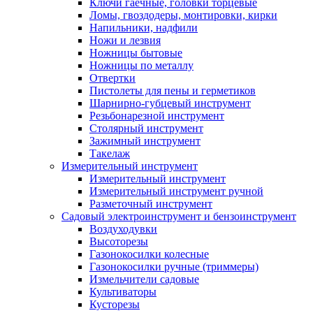
Ключи гаечные, головки торцевые
Ломы, гвоздодеры, монтировки, кирки
Напильники, надфили
Ножи и лезвия
Ножницы бытовые
Ножницы по металлу
Отвертки
Пистолеты для пены и герметиков
Шарнирно-губцевый инструмент
Резьбонарезной инструмент
Столярный инструмент
Зажимный инструмент
Такелаж
Измерительный инструмент
Измерительный инструмент
Измерительный инструмент ручной
Разметочный инструмент
Садовый электроинструмент и бензоинструмент
Воздуходувки
Высоторезы
Газонокосилки колесные
Газонокосилки ручные (триммеры)
Измельчители садовые
Культиваторы
Кусторезы