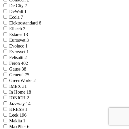
De City
7
DeWalt
1
Ecola
7
Elektrostandard
6
Elitech
2
Estares
13
Eurosvet
3
Evoluce
1
Evrosvet
1
Felisatti
2
Feron
402
Gauss
38
General
75
GreenWorks
2
IMEX
31
In Home
18
IONICH
2
Jazzway
14
KRESS
1
Leek
196
Makita
1
MaxPiler
6