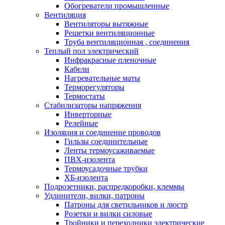
Обогреватели промышленные
Вентиляция
Вентиляторы вытяжные
Решетки вентиляционные
Труба вентиляционная , соединения
Теплый пол электрический
Инфракрасные пленочные
Кабели
Нагревательные маты
Терморегуляторы
Термостаты
Стабилизаторы напряжения
Инверторные
Релейные
Изоляция и соединение проводов
Гильзы соединительные
Ленты термоусаживаемые
ПВХ-изолента
Термоусадочные трубки
ХБ-изолента
Подрозетники, распредкоробки, клеммы
Удлинители, вилки, патроны
Патроны для светильников и люстр
Розетки и вилки силовые
Тройники и переходники электрические