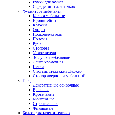
Ручки для замков
Сердцевины для замков
Фурнитура мебельная
Колеса мебельные
Кронштейны
Крючки
Опоры
Полкодержатели
Полозья
Ручки
Стопоры
Уплотнители
Заглушки мебельные
Лента кромочная
Петли
Система стеллажей Джокер
Стопор дверной и мебельный
Гвозди
Декоративные обивочные
Ершеные
Кровельные
Монтажные
Строительные
Финишные
Колеса для тачек и тележек