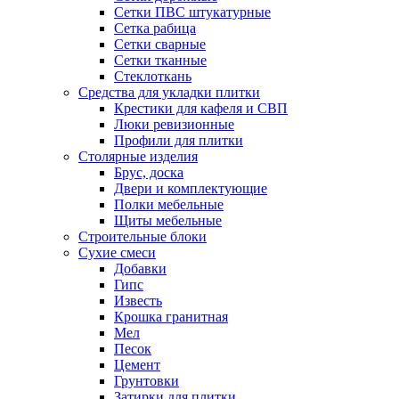
Сетки ПВС штукатурные
Сетка рабица
Сетки сварные
Сетки тканные
Стеклоткань
Средства для укладки плитки
Крестики для кафеля и СВП
Люки ревизионные
Профили для плитки
Столярные изделия
Брус, доска
Двери и комплектующие
Полки мебельные
Щиты мебельные
Строительные блоки
Сухие смеси
Добавки
Гипс
Известь
Крошка гранитная
Мел
Песок
Цемент
Грунтовки
Затирки для плитки