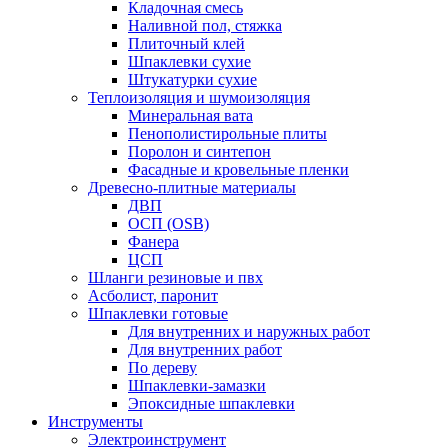
Кладочная смесь
Наливной пол, стяжка
Плиточный клей
Шпаклевки сухие
Штукатурки сухие
Теплоизоляция и шумоизоляция
Минеральная вата
Пенополистирольные плиты
Поролон и синтепон
Фасадные и кровельные пленки
Древесно-плитные материалы
ДВП
ОСП (OSB)
Фанера
ЦСП
Шланги резиновые и пвх
Асболист, паронит
Шпаклевки готовые
Для внутренних и наружных работ
Для внутренних работ
По дереву
Шпаклевки-замазки
Эпоксидные шпаклевки
Инструменты
Электроинструмент