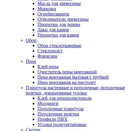
Масла для древесины
Морилки
Огнебиозащита
Отбеливатели древесины
Пропитки для дерева
Лаки для камня
Пропитки для камня
Обои
Обои стеклотканевые
Стеклохолст
Флизелин
Пена
Клей-пена
Очиститель пены монтажной
Пена монтажная бытовая с трубкой
Пена монтажная на пистолет
Плинтусы настенные и потолочные, потолочные
розетки, декоративные уголки
Клей для пенополистерола
Молдинги
Потолочные плинтусы
Потолочные розетки
Профили ПВХ
Уголки полиуретановые
Скотчи