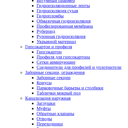
Битумный праймер
Гидроизоляционные ленты
Гидроизоляция сухая
Гидропломбы
Обмазочная гидроизоляция
Профилированная мембрана
Рубероид
Рулонная гидроизоляция
Укрывной материал
Гипсокартон и профиля
Гипсокартон
Профиля для гипсокартона
Сетки армирующие
Соединители для профилей и уплотнители
Заборные секции, ограждения
Заборные секции
Конусы
Парковочные барьеры и столбики
Таблички мокрый пол
Канализация наружная
Заглушки
Муфты
Обратные клапаны
Отводы
Переходники