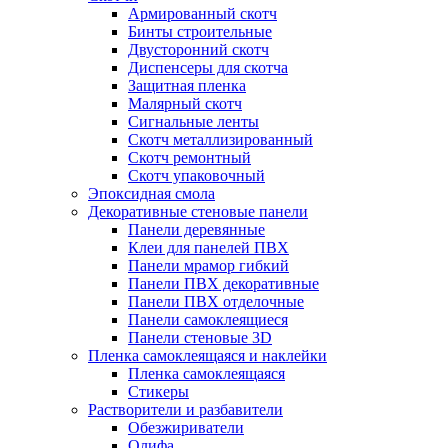
Армированный скотч
Бинты строительные
Двусторонний скотч
Диспенсеры для скотча
Защитная пленка
Малярный скотч
Сигнальные ленты
Скотч металлизированный
Скотч ремонтный
Скотч упаковочный
Эпоксидная смола
Декоративные стеновые панели
Панели деревянные
Клеи для панелей ПВХ
Панели мрамор гибкий
Панели ПВХ декоративные
Панели ПВХ отделочные
Панели самоклеящиеся
Панели стеновые 3D
Пленка самоклеящаяся и наклейки
Пленка самоклеящаяся
Стикеры
Растворители и разбавители
Обезжириватели
Олифа