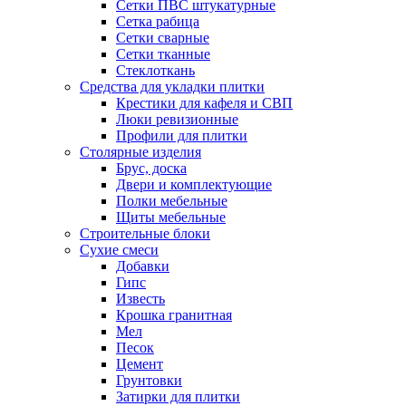
Сетки ПВС штукатурные
Сетка рабица
Сетки сварные
Сетки тканные
Стеклоткань
Средства для укладки плитки
Крестики для кафеля и СВП
Люки ревизионные
Профили для плитки
Столярные изделия
Брус, доска
Двери и комплектующие
Полки мебельные
Щиты мебельные
Строительные блоки
Сухие смеси
Добавки
Гипс
Известь
Крошка гранитная
Мел
Песок
Цемент
Грунтовки
Затирки для плитки