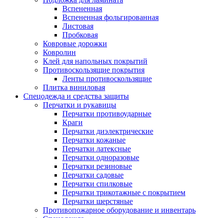
Вспененная
Вспененная фольгированная
Листовая
Пробковая
Ковровые дорожки
Ковролин
Клей для напольных покрытий
Противоскользящие покрытия
Ленты противоскользящие
Плитка виниловая
Спецодежда и средства защиты
Перчатки и рукавицы
Перчатки противоударные
Краги
Перчатки диэлектрические
Перчатки кожаные
Перчатки латексные
Перчатки одноразовые
Перчатки резиновые
Перчатки садовые
Перчатки спилковые
Перчатки трикотажные с покрытием
Перчатки шерстяные
Противопожарное оборудование и инвентарь