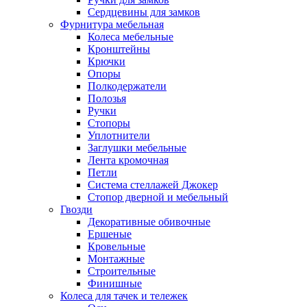
Сердцевины для замков
Фурнитура мебельная
Колеса мебельные
Кронштейны
Крючки
Опоры
Полкодержатели
Полозья
Ручки
Стопоры
Уплотнители
Заглушки мебельные
Лента кромочная
Петли
Система стеллажей Джокер
Стопор дверной и мебельный
Гвозди
Декоративные обивочные
Ершеные
Кровельные
Монтажные
Строительные
Финишные
Колеса для тачек и тележек