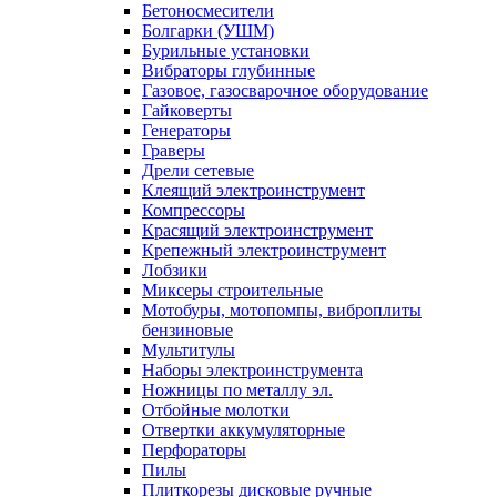
Бетоносмесители
Болгарки (УШМ)
Бурильные установки
Вибраторы глубинные
Газовое, газосварочное оборудование
Гайковерты
Генераторы
Граверы
Дрели сетевые
Клеящий электроинструмент
Компрессоры
Красящий электроинструмент
Крепежный электроинструмент
Лобзики
Миксеры строительные
Мотобуры, мотопомпы, виброплиты
бензиновые
Мультитулы
Наборы электроинструмента
Ножницы по металлу эл.
Отбойные молотки
Отвертки аккумуляторные
Перфораторы
Пилы
Плиткорезы дисковые ручные