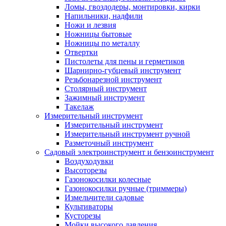
Ломы, гвоздодеры, монтировки, кирки
Напильники, надфили
Ножи и лезвия
Ножницы бытовые
Ножницы по металлу
Отвертки
Пистолеты для пены и герметиков
Шарнирно-губцевый инструмент
Резьбонарезной инструмент
Столярный инструмент
Зажимный инструмент
Такелаж
Измерительный инструмент
Измерительный инструмент
Измерительный инструмент ручной
Разметочный инструмент
Садовый электроинструмент и бензоинструмент
Воздуходувки
Высоторезы
Газонокосилки колесные
Газонокосилки ручные (триммеры)
Измельчители садовые
Культиваторы
Кусторезы
Мойки высокого давления