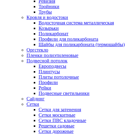
Ревизия
Тройники
Трубы
Кровля и водостоки
Водосточная система металлическая
Козырьки
Поликарбонат
Профили для поликарбоната
Шайбы для поликарбоната (термошайбы)
Оргстекло
Пленки полиэтиленовые
Подвесной потолок
Европодвесы
Плинтусы
Плиты потолочные
Профили
Рейки
Подвесные светильники
Сайдинг
Сетки
Сетки для затенения
Сетки москитные
Сетки ПВС кладочные
Решетки садовые
Сетки дорожные