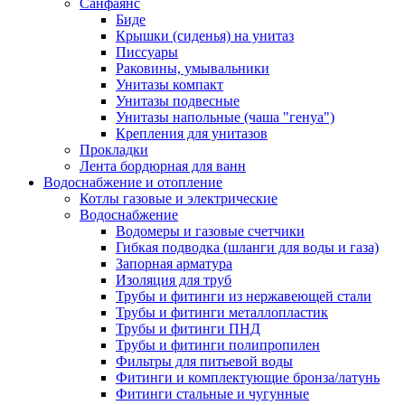
Санфаянс
Биде
Крышки (сиденья) на унитаз
Писсуары
Раковины, умывальники
Унитазы компакт
Унитазы подвесные
Унитазы напольные (чаша "генуа")
Крепления для унитазов
Прокладки
Лента бордюрная для ванн
Водоснабжение и отопление
Котлы газовые и электрические
Водоснабжение
Водомеры и газовые счетчики
Гибкая подводка (шланги для воды и газа)
Запорная арматура
Изоляция для труб
Трубы и фитинги из нержавеющей стали
Трубы и фитинги металлопластик
Трубы и фитинги ПНД
Трубы и фитинги полипропилен
Фильтры для питьевой воды
Фитинги и комплектующие бронза/латунь
Фитинги стальные и чугунные