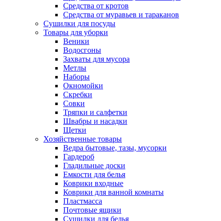
Средства от кротов
Средства от муравьев и тараканов
Сушилки для посуды
Товары для уборки
Веники
Водосгоны
Захваты для мусора
Метлы
Наборы
Окномойки
Скребки
Совки
Тряпки и салфетки
Швабры и насадки
Щетки
Хозяйственные товары
Ведра бытовые, тазы, мусорки
Гардероб
Гладильные доски
Емкости для белья
Коврики входные
Коврики для ванной комнаты
Пластмасса
Почтовые ящики
Сушилки для белья