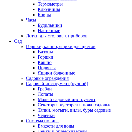
Термометры
Ключницы
Ковры
Часы
Будильники
Настенные
Лотки для столовых приборов
Сад
Горшки, кашпо, ящики для цветов
Вазоны
Горшки
Кашпо
Подвесы
Ящики балконные
Садовые ограждения
Садовый инструмент (ручной)
Грабли
Лопаты
Малый садовый инструмент
Секаторы, кусторезы, ножи садовые
Тяпки, мотыги, вилы, буры садовые
Черенки
Система полива
Емкости для воды
Лейки и опрыскиватели