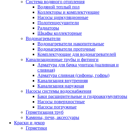
Система водяного отопления
Водяной теплый пол
Коллекторы и комплектующие
Насосы циркуляционные
Полотенцесушители
Радиаторы
Шкафы коллекторные
Водонагреватели
Водонагреватели накопительные
Водонагреватели проточные
Комплектующие для водонагревателей
Канализационные трубы и фитинги
Арматура для бачка унитаза (наливная и
сливная)
Арматура сливная (сифоны, гофры)
Канализация внутренняя
Канализация наружная
Насосы системы водоснабжения
Баки расширительные и гидроаккумуляторы
Насосы поверхностные
Насосы погружные
Герметизация труб
Камины, печи, аксессуары
Краски и декор
Герметики