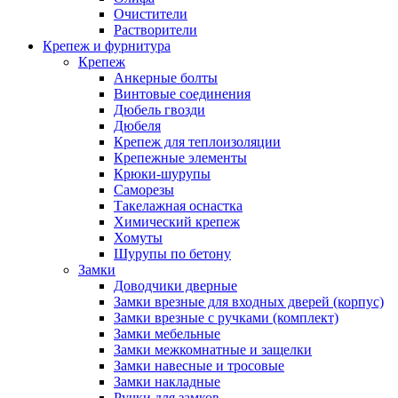
Очистители
Растворители
Крепеж и фурнитура
Крепеж
Анкерные болты
Винтовые соединения
Дюбель гвозди
Дюбеля
Крепеж для теплоизоляции
Крепежные элементы
Крюки-шурупы
Саморезы
Такелажная оснастка
Химический крепеж
Хомуты
Шурупы по бетону
Замки
Доводчики дверные
Замки врезные для входных дверей (корпус)
Замки врезные с ручками (комплект)
Замки мебельные
Замки межкомнатные и защелки
Замки навесные и тросовые
Замки накладные
Ручки для замков