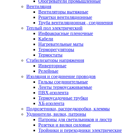
Обогреватели промышленные
Вентиляция
Вентиляторы вытяжные
Решетки вентиляционные
Труба вентиляционная , соединения
Теплый пол электрический
Инфракрасные пленочные
Кабели
Нагревательные маты
Терморегуляторы
Термостаты
Стабилизаторы напряжения
Инверторные
Релейные
Изоляция и соединение проводов
Гильзы соединительные
Ленты термоусаживаемые
ПВХ-изолента
Термоусадочные трубки
ХБ-изолента
Подрозетники, распредкоробки, клеммы
Удлинители, вилки, патроны
Патроны для светильников и люстр
Розетки и вилки силовые
Тройники и переходники электрические