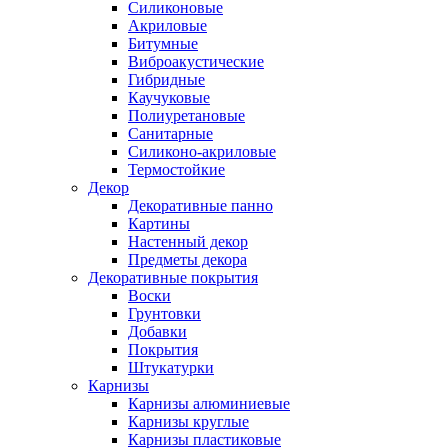
Силиконовые
Акриловые
Битумные
Виброакустические
Гибридные
Каучуковые
Полиуретановые
Санитарные
Силиконо-акриловые
Термостойкие
Декор
Декоративные панно
Картины
Настенный декор
Предметы декора
Декоративные покрытия
Воски
Грунтовки
Добавки
Покрытия
Штукатурки
Карнизы
Карнизы алюминиевые
Карнизы круглые
Карнизы пластиковые