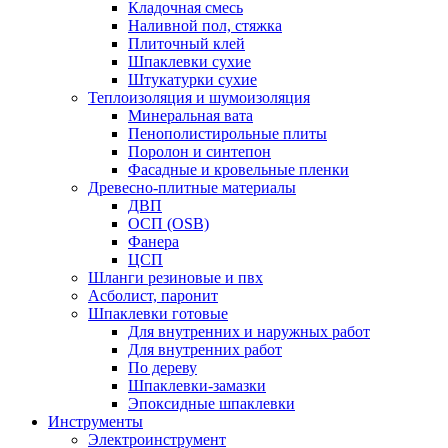
Кладочная смесь
Наливной пол, стяжка
Плиточный клей
Шпаклевки сухие
Штукатурки сухие
Теплоизоляция и шумоизоляция
Минеральная вата
Пенополистирольные плиты
Поролон и синтепон
Фасадные и кровельные пленки
Древесно-плитные материалы
ДВП
ОСП (OSB)
Фанера
ЦСП
Шланги резиновые и пвх
Асболист, паронит
Шпаклевки готовые
Для внутренних и наружных работ
Для внутренних работ
По дереву
Шпаклевки-замазки
Эпоксидные шпаклевки
Инструменты
Электроинструмент