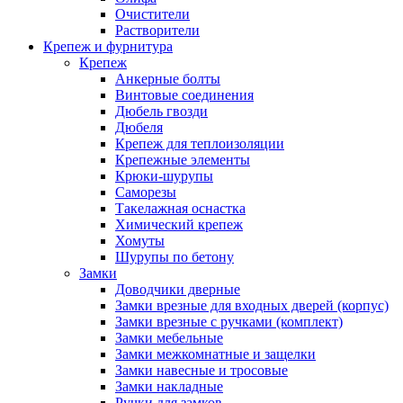
Очистители
Растворители
Крепеж и фурнитура
Крепеж
Анкерные болты
Винтовые соединения
Дюбель гвозди
Дюбеля
Крепеж для теплоизоляции
Крепежные элементы
Крюки-шурупы
Саморезы
Такелажная оснастка
Химический крепеж
Хомуты
Шурупы по бетону
Замки
Доводчики дверные
Замки врезные для входных дверей (корпус)
Замки врезные с ручками (комплект)
Замки мебельные
Замки межкомнатные и защелки
Замки навесные и тросовые
Замки накладные
Ручки для замков