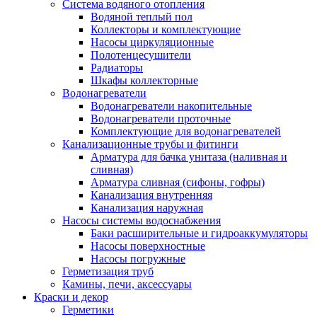
Система водяного отопления
Водяной теплый пол
Коллекторы и комплектующие
Насосы циркуляционные
Полотенцесушители
Радиаторы
Шкафы коллекторные
Водонагреватели
Водонагреватели накопительные
Водонагреватели проточные
Комплектующие для водонагревателей
Канализационные трубы и фитинги
Арматура для бачка унитаза (наливная и
сливная)
Арматура сливная (сифоны, гофры)
Канализация внутренняя
Канализация наружная
Насосы системы водоснабжения
Баки расширительные и гидроаккумуляторы
Насосы поверхностные
Насосы погружные
Герметизация труб
Камины, печи, аксессуары
Краски и декор
Герметики