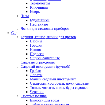
Термометры
Ключницы
Ковры
Часы
Будильники
Настенные
Лотки для столовых приборов
Сад
Горшки, кашпо, ящики для цветов
Вазоны
Горшки
Кашпо
Подвесы
Ящики балконные
Садовые ограждения
Садовый инструмент (ручной)
Грабли
Лопаты
Малый садовый инструмент
Секаторы, кусторезы, ножи садовые
Тяпки, мотыги, вилы, буры садовые
Черенки
Система полива
Емкости для воды
Лейки и опрыскиватели