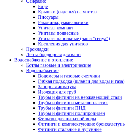
Санфаянс
Биде
Крышки (сиденья) на унитаз
Писсуары
Раковины, умывальники
Унитазы компакт
Унитазы подвесные
Унитазы напольные (чаша "генуа")
Крепления для унитазов
Прокладки
Лента бордюрная для ванн
Водоснабжение и отопление
Котлы газовые и электрические
Водоснабжение
Водомеры и газовые счетчики
Гибкая подводка (шланги для воды и газа)
Запорная арматура
Изоляция для труб
Трубы и фитинги из нержавеющей стали
Трубы и фитинги металлопластик
Трубы и фитинги ПНД
Трубы и фитинги полипропилен
Фильтры для питьевой воды
Фитинги и комплектующие бронза/латунь
Фитинги стальные и чугунные