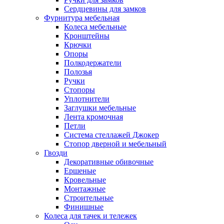
Сердцевины для замков
Фурнитура мебельная
Колеса мебельные
Кронштейны
Крючки
Опоры
Полкодержатели
Полозья
Ручки
Стопоры
Уплотнители
Заглушки мебельные
Лента кромочная
Петли
Система стеллажей Джокер
Стопор дверной и мебельный
Гвозди
Декоративные обивочные
Ершеные
Кровельные
Монтажные
Строительные
Финишные
Колеса для тачек и тележек