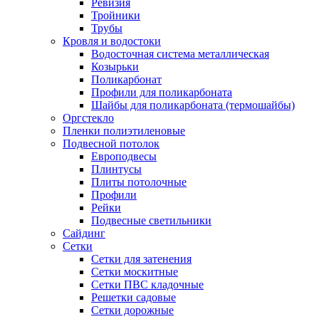
Ревизия
Тройники
Трубы
Кровля и водостоки
Водосточная система металлическая
Козырьки
Поликарбонат
Профили для поликарбоната
Шайбы для поликарбоната (термошайбы)
Оргстекло
Пленки полиэтиленовые
Подвесной потолок
Европодвесы
Плинтусы
Плиты потолочные
Профили
Рейки
Подвесные светильники
Сайдинг
Сетки
Сетки для затенения
Сетки москитные
Сетки ПВС кладочные
Решетки садовые
Сетки дорожные