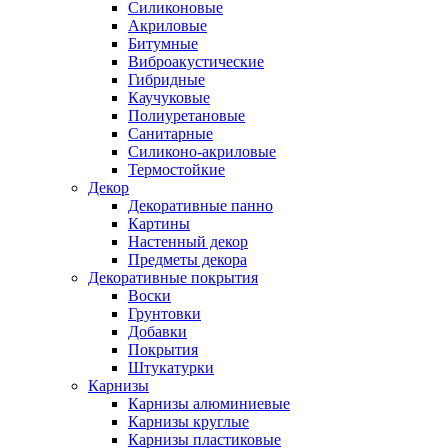
Силиконовые
Акриловые
Битумные
Виброакустические
Гибридные
Каучуковые
Полиуретановые
Санитарные
Силиконо-акриловые
Термостойкие
Декор
Декоративные панно
Картины
Настенный декор
Предметы декора
Декоративные покрытия
Воски
Грунтовки
Добавки
Покрытия
Штукатурки
Карнизы
Карнизы алюминиевые
Карнизы круглые
Карнизы пластиковые