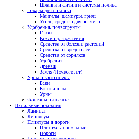
Шланги и фитинги системы полива
Товары для пикника
Мангалы, шампуры, гриль
Уголь, средства для розжига
Удобрения, почвогрунты
Газон
Краски для растений
Средства от болезни растений
Средства от вредителей
Средства от сорняков
Удобрения
Дренаж
Земля (Почвогрунт)
Урны и контейнеры
Баки
Контейнеры
Урны
Фонтаны питьевые
Напольные покрытия
Ламинат
Линолеум
Плинтусы и пороги
Плинтусы напольные
Пороги
Подложка для ламината