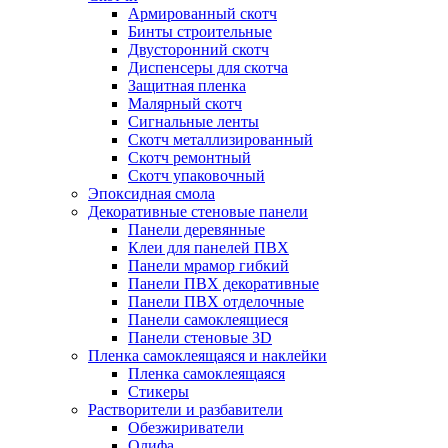
Армированный скотч
Бинты строительные
Двусторонний скотч
Диспенсеры для скотча
Защитная пленка
Малярный скотч
Сигнальные ленты
Скотч металлизированный
Скотч ремонтный
Скотч упаковочный
Эпоксидная смола
Декоративные стеновые панели
Панели деревянные
Клеи для панелей ПВХ
Панели мрамор гибкий
Панели ПВХ декоративные
Панели ПВХ отделочные
Панели самоклеящиеся
Панели стеновые 3D
Пленка самоклеящаяся и наклейки
Пленка самоклеящаяся
Стикеры
Растворители и разбавители
Обезжириватели
Олифа