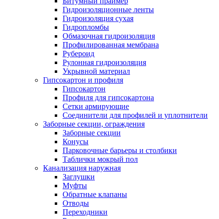
Битумный праймер
Гидроизоляционные ленты
Гидроизоляция сухая
Гидропломбы
Обмазочная гидроизоляция
Профилированная мембрана
Рубероид
Рулонная гидроизоляция
Укрывной материал
Гипсокартон и профиля
Гипсокартон
Профиля для гипсокартона
Сетки армирующие
Соединители для профилей и уплотнители
Заборные секции, ограждения
Заборные секции
Конусы
Парковочные барьеры и столбики
Таблички мокрый пол
Канализация наружная
Заглушки
Муфты
Обратные клапаны
Отводы
Переходники