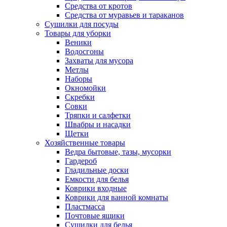
Средства от кротов
Средства от муравьев и тараканов
Сушилки для посуды
Товары для уборки
Веники
Водосгоны
Захваты для мусора
Метлы
Наборы
Окномойки
Скребки
Совки
Тряпки и салфетки
Швабры и насадки
Щетки
Хозяйственные товары
Ведра бытовые, тазы, мусорки
Гардероб
Гладильные доски
Емкости для белья
Коврики входные
Коврики для ванной комнаты
Пластмасса
Почтовые ящики
Сушилки для белья