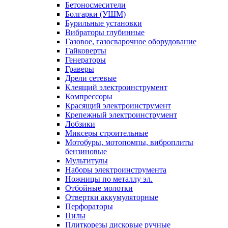
Бетоносмесители
Болгарки (УШМ)
Бурильные установки
Вибраторы глубинные
Газовое, газосварочное оборудование
Гайковерты
Генераторы
Граверы
Дрели сетевые
Клеящий электроинструмент
Компрессоры
Красящий электроинструмент
Крепежный электроинструмент
Лобзики
Миксеры строительные
Мотобуры, мотопомпы, виброплиты
бензиновые
Мультитулы
Наборы электроинструмента
Ножницы по металлу эл.
Отбойные молотки
Отвертки аккумуляторные
Перфораторы
Пилы
Плиткорезы дисковые ручные