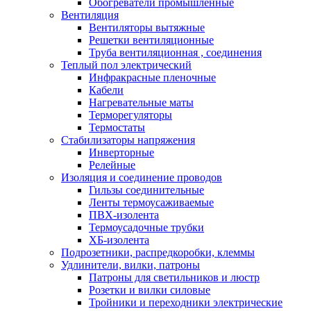
Обогреватели промышленные
Вентиляция
Вентиляторы вытяжные
Решетки вентиляционные
Труба вентиляционная , соединения
Теплый пол электрический
Инфракрасные пленочные
Кабели
Нагревательные маты
Терморегуляторы
Термостаты
Стабилизаторы напряжения
Инверторные
Релейные
Изоляция и соединение проводов
Гильзы соединительные
Ленты термоусаживаемые
ПВХ-изолента
Термоусадочные трубки
ХБ-изолента
Подрозетники, распредкоробки, клеммы
Удлинители, вилки, патроны
Патроны для светильников и люстр
Розетки и вилки силовые
Тройники и переходники электрические