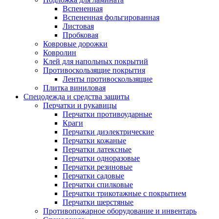
Вспененная
Вспененная фольгированная
Листовая
Пробковая
Ковровые дорожки
Ковролин
Клей для напольных покрытий
Противоскользящие покрытия
Ленты противоскользящие
Плитка виниловая
Спецодежда и средства защиты
Перчатки и рукавицы
Перчатки противоударные
Краги
Перчатки диэлектрические
Перчатки кожаные
Перчатки латексные
Перчатки одноразовые
Перчатки резиновые
Перчатки садовые
Перчатки спилковые
Перчатки трикотажные с покрытием
Перчатки шерстяные
Противопожарное оборудование и инвентарь