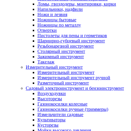
Ломы, гвоздодеры, монтировки, кирки
Напильники, надфили
Ножи и лезвия
Ножницы бытовые
Ножницы по металлу
Отвертки
Пистолеты для пены и герметиков
Шарнирно-губцевый инструмент
Резьбонарезной инструмент
Столярный инструмент
Зажимный инструмент
Такелаж
Измерительный инструмент
Измерительный инструмент
Измерительный инструмент ручной
Разметочный инструмент
Садовый электроинструмент и бензоинструмент
Воздуходувки
Высоторезы
Газонокосилки колесные
Газонокосилки ручные (триммеры)
Измельчители садовые
Культиваторы
Кусторезы
Мойки высокого давления