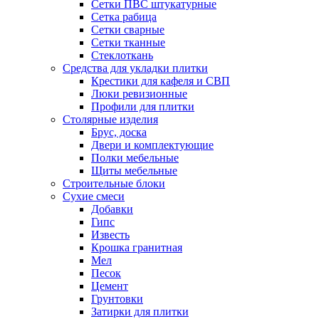
Сетки ПВС штукатурные
Сетка рабица
Сетки сварные
Сетки тканные
Стеклоткань
Средства для укладки плитки
Крестики для кафеля и СВП
Люки ревизионные
Профили для плитки
Столярные изделия
Брус, доска
Двери и комплектующие
Полки мебельные
Щиты мебельные
Строительные блоки
Сухие смеси
Добавки
Гипс
Известь
Крошка гранитная
Мел
Песок
Цемент
Грунтовки
Затирки для плитки