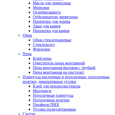
Масла для древесины
Морилки
Огнебиозащита
Отбеливатели древесины
Пропитки для дерева
Лаки для камня
Пропитки для камня
Обои
Обои стеклотканевые
Стеклохолст
Флизелин
Пена
Клей-пена
Очиститель пены монтажной
Пена монтажная бытовая с трубкой
Пена монтажная на пистолет
Плинтусы настенные и потолочные, потолочные
розетки, декоративные уголки
Клей для пенополистерола
Молдинги
Потолочные плинтусы
Потолочные розетки
Профили ПВХ
Уголки полиуретановые
Скотчи