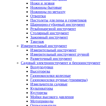
Ножи и лезвия
Ножницы бытовые
Ножницы по металлу
Отвертки
Пистолеты для пены и герметиков
Шарнирно-губцевый инструмент
Резьбонарезной инструмент
Столярный инструмент
Зажимный инструмент
Такелаж
Измерительный инструмент
Измерительный инструмент
Измерительный инструмент ручной
Разметочный инструмент
Садовый электроинструмент и бензоинструмент
Воздуходувки
Высоторезы
Газонокосилки колесные
Газонокосилки ручные (триммеры)
Измельчители садовые
Культиваторы
Кусторезы
Мойки высокого давления
Мотоприводы
Опрыскиватели