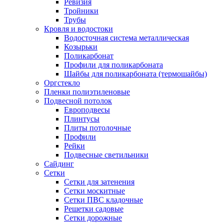
Ревизия
Тройники
Трубы
Кровля и водостоки
Водосточная система металлическая
Козырьки
Поликарбонат
Профили для поликарбоната
Шайбы для поликарбоната (термошайбы)
Оргстекло
Пленки полиэтиленовые
Подвесной потолок
Европодвесы
Плинтусы
Плиты потолочные
Профили
Рейки
Подвесные светильники
Сайдинг
Сетки
Сетки для затенения
Сетки москитные
Сетки ПВС кладочные
Решетки садовые
Сетки дорожные