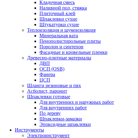
Кладочная смесь
Наливной пол, стяжка
Плиточный клей
Шпаклевки сухие
Штукатурки сухие
Теплоизоляция и шумоизоляция
Минеральная вата
Пенополистирольные плиты
Поролон и синтепон
Фасадные и кровельные пленки
Древесно-плитные материалы
ДВП
ОСП (OSB)
Фанера
ЦСП
Шланги резиновые и пвх
Асболист, паронит
Шпаклевки готовые
Для внутренних и наружных работ
Для внутренних работ
По дереву
Шпаклевки-замазки
Эпоксидные шпаклевки
Инструменты
Электроинструмент