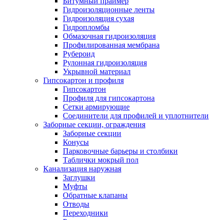
Битумный праймер
Гидроизоляционные ленты
Гидроизоляция сухая
Гидропломбы
Обмазочная гидроизоляция
Профилированная мембрана
Рубероид
Рулонная гидроизоляция
Укрывной материал
Гипсокартон и профиля
Гипсокартон
Профиля для гипсокартона
Сетки армирующие
Соединители для профилей и уплотнители
Заборные секции, ограждения
Заборные секции
Конусы
Парковочные барьеры и столбики
Таблички мокрый пол
Канализация наружная
Заглушки
Муфты
Обратные клапаны
Отводы
Переходники