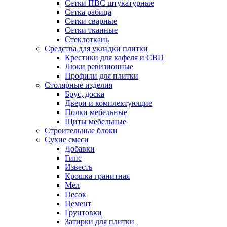
Сетки ПВС штукатурные
Сетка рабица
Сетки сварные
Сетки тканные
Стеклоткань
Средства для укладки плитки
Крестики для кафеля и СВП
Люки ревизионные
Профили для плитки
Столярные изделия
Брус, доска
Двери и комплектующие
Полки мебельные
Щиты мебельные
Строительные блоки
Сухие смеси
Добавки
Гипс
Известь
Крошка гранитная
Мел
Песок
Цемент
Грунтовки
Затирки для плитки