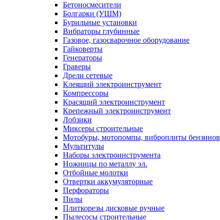
Бетоносмесители
Болгарки (УШМ)
Бурильные установки
Вибраторы глубинные
Газовое, газосварочное оборудование
Гайковерты
Генераторы
Граверы
Дрели сетевые
Клеящий электроинструмент
Компрессоры
Красящий электроинструмент
Крепежный электроинструмент
Лобзики
Миксеры строительные
Мотобуры, мотопомпы, виброплиты бензино
Мультитулы
Наборы электроинструмента
Ножницы по металлу эл.
Отбойные молотки
Отвертки аккумуляторные
Перфораторы
Пилы
Плиткорезы дисковые ручные
Пылесосы строительные