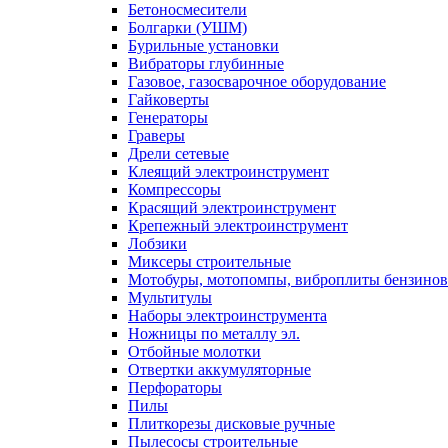
Бетоносмесители
Болгарки (УШМ)
Бурильные установки
Вибраторы глубинные
Газовое, газосварочное оборудование
Гайковерты
Генераторы
Граверы
Дрели сетевые
Клеящий электроинструмент
Компрессоры
Красящий электроинструмент
Крепежный электроинструмент
Лобзики
Миксеры строительные
Мотобуры, мотопомпы, виброплиты бензино
Мультитулы
Наборы электроинструмента
Ножницы по металлу эл.
Отбойные молотки
Отвертки аккумуляторные
Перфораторы
Пилы
Плиткорезы дисковые ручные
Пылесосы строительные