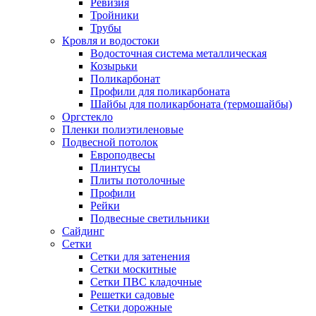
Ревизия
Тройники
Трубы
Кровля и водостоки
Водосточная система металлическая
Козырьки
Поликарбонат
Профили для поликарбоната
Шайбы для поликарбоната (термошайбы)
Оргстекло
Пленки полиэтиленовые
Подвесной потолок
Европодвесы
Плинтусы
Плиты потолочные
Профили
Рейки
Подвесные светильники
Сайдинг
Сетки
Сетки для затенения
Сетки москитные
Сетки ПВС кладочные
Решетки садовые
Сетки дорожные