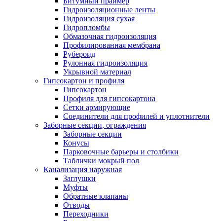
Битумный праймер
Гидроизоляционные ленты
Гидроизоляция сухая
Гидропломбы
Обмазочная гидроизоляция
Профилированная мембрана
Рубероид
Рулонная гидроизоляция
Укрывной материал
Гипсокартон и профиля
Гипсокартон
Профиля для гипсокартона
Сетки армирующие
Соединители для профилей и уплотнители
Заборные секции, ограждения
Заборные секции
Конусы
Парковочные барьеры и столбики
Таблички мокрый пол
Канализация наружная
Заглушки
Муфты
Обратные клапаны
Отводы
Переходники