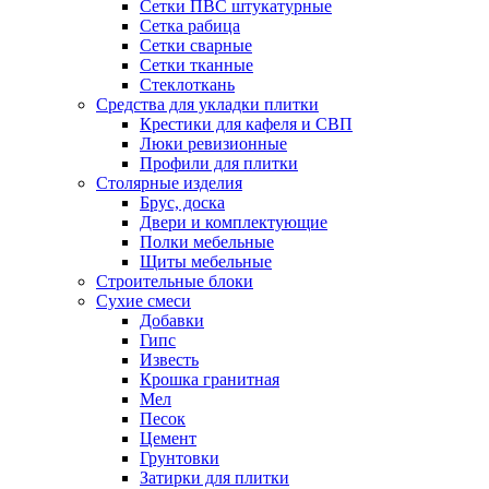
Сетки ПВС штукатурные
Сетка рабица
Сетки сварные
Сетки тканные
Стеклоткань
Средства для укладки плитки
Крестики для кафеля и СВП
Люки ревизионные
Профили для плитки
Столярные изделия
Брус, доска
Двери и комплектующие
Полки мебельные
Щиты мебельные
Строительные блоки
Сухие смеси
Добавки
Гипс
Известь
Крошка гранитная
Мел
Песок
Цемент
Грунтовки
Затирки для плитки