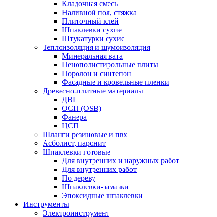
Кладочная смесь
Наливной пол, стяжка
Плиточный клей
Шпаклевки сухие
Штукатурки сухие
Теплоизоляция и шумоизоляция
Минеральная вата
Пенополистирольные плиты
Поролон и синтепон
Фасадные и кровельные пленки
Древесно-плитные материалы
ДВП
ОСП (OSB)
Фанера
ЦСП
Шланги резиновые и пвх
Асболист, паронит
Шпаклевки готовые
Для внутренних и наружных работ
Для внутренних работ
По дереву
Шпаклевки-замазки
Эпоксидные шпаклевки
Инструменты
Электроинструмент