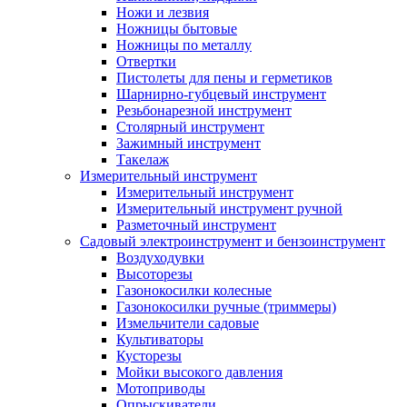
Ножи и лезвия
Ножницы бытовые
Ножницы по металлу
Отвертки
Пистолеты для пены и герметиков
Шарнирно-губцевый инструмент
Резьбонарезной инструмент
Столярный инструмент
Зажимный инструмент
Такелаж
Измерительный инструмент
Измерительный инструмент
Измерительный инструмент ручной
Разметочный инструмент
Садовый электроинструмент и бензоинструмент
Воздуходувки
Высоторезы
Газонокосилки колесные
Газонокосилки ручные (триммеры)
Измельчители садовые
Культиваторы
Кусторезы
Мойки высокого давления
Мотоприводы
Опрыскиватели