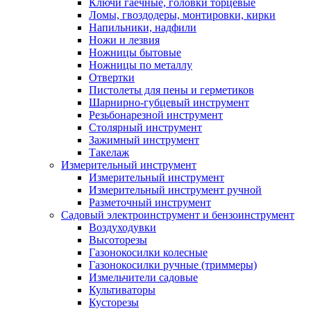
Ключи гаечные, головки торцевые
Ломы, гвоздодеры, монтировки, кирки
Напильники, надфили
Ножи и лезвия
Ножницы бытовые
Ножницы по металлу
Отвертки
Пистолеты для пены и герметиков
Шарнирно-губцевый инструмент
Резьбонарезной инструмент
Столярный инструмент
Зажимный инструмент
Такелаж
Измерительный инструмент
Измерительный инструмент
Измерительный инструмент ручной
Разметочный инструмент
Садовый электроинструмент и бензоинструмент
Воздуходувки
Высоторезы
Газонокосилки колесные
Газонокосилки ручные (триммеры)
Измельчители садовые
Культиваторы
Кусторезы