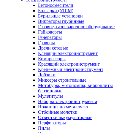
Бетоносмесители
Болгарки (УШМ)
Бурильные установки
Вибраторы глубинные
Газовое, газосварочное оборудование
Гайковерты
Генераторы
Граверы
Дрели сетевые
Клеящий электроинструмент
Компрессоры
Красящий электроинструмент
Крепежный электроинструмент
Лобзики
Миксеры строительные
Мотобуры, мотопомпы, виброплиты
бензиновые
Мультитулы
Наборы электроинструмента
Ножницы по металлу эл.
Отбойные молотки
Отвертки аккумуляторные
Перфораторы
Пилы