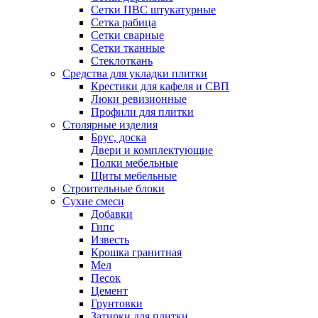
Сетки ПВС штукатурные
Сетка рабица
Сетки сварные
Сетки тканные
Стеклоткань
Средства для укладки плитки
Крестики для кафеля и СВП
Люки ревизионные
Профили для плитки
Столярные изделия
Брус, доска
Двери и комплектующие
Полки мебельные
Щиты мебельные
Строительные блоки
Сухие смеси
Добавки
Гипс
Известь
Крошка гранитная
Мел
Песок
Цемент
Грунтовки
Затирки для плитки