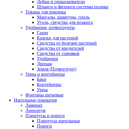
Лейки и опрыскиватели
Шланги и фитинги системы полива
Товары для пикника
Мангалы, шампуры, гриль
Уголь, средства для розжига
Удобрения, почвогрунты
Газон
Краски для растений
Средства от болезни растений
Средства от вредителей
Средства от сорняков
Удобрения
Дренаж
Земля (Почвогрунт)
Урны и контейнеры
Баки
Контейнеры
Урны
Фонтаны питьевые
Напольные покрытия
Ламинат
Линолеум
Плинтусы и пороги
Плинтусы напольные
Пороги