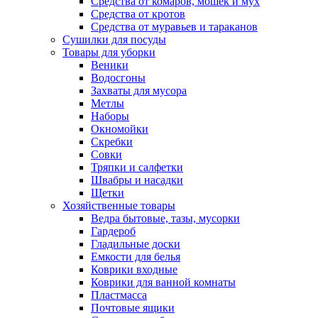
Средства от комаров, мошек и мух
Средства от кротов
Средства от муравьев и тараканов
Сушилки для посуды
Товары для уборки
Веники
Водосгоны
Захваты для мусора
Метлы
Наборы
Окномойки
Скребки
Совки
Тряпки и салфетки
Швабры и насадки
Щетки
Хозяйственные товары
Ведра бытовые, тазы, мусорки
Гардероб
Гладильные доски
Емкости для белья
Коврики входные
Коврики для ванной комнаты
Пластмасса
Почтовые ящики