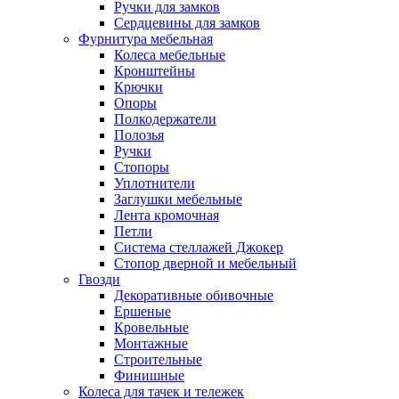
Ручки для замков
Сердцевины для замков
Фурнитура мебельная
Колеса мебельные
Кронштейны
Крючки
Опоры
Полкодержатели
Полозья
Ручки
Стопоры
Уплотнители
Заглушки мебельные
Лента кромочная
Петли
Система стеллажей Джокер
Стопор дверной и мебельный
Гвозди
Декоративные обивочные
Ершеные
Кровельные
Монтажные
Строительные
Финишные
Колеса для тачек и тележек