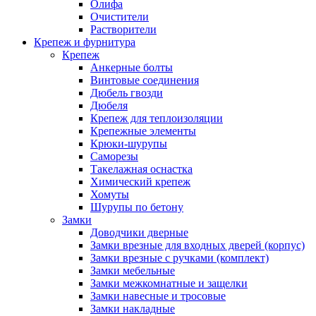
Олифа
Очистители
Растворители
Крепеж и фурнитура
Крепеж
Анкерные болты
Винтовые соединения
Дюбель гвозди
Дюбеля
Крепеж для теплоизоляции
Крепежные элементы
Крюки-шурупы
Саморезы
Такелажная оснастка
Химический крепеж
Хомуты
Шурупы по бетону
Замки
Доводчики дверные
Замки врезные для входных дверей (корпус)
Замки врезные с ручками (комплект)
Замки мебельные
Замки межкомнатные и защелки
Замки навесные и тросовые
Замки накладные