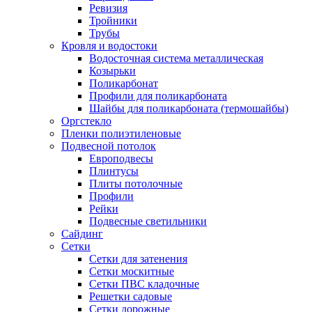
Ревизия
Тройники
Трубы
Кровля и водостоки
Водосточная система металлическая
Козырьки
Поликарбонат
Профили для поликарбоната
Шайбы для поликарбоната (термошайбы)
Оргстекло
Пленки полиэтиленовые
Подвесной потолок
Европодвесы
Плинтусы
Плиты потолочные
Профили
Рейки
Подвесные светильники
Сайдинг
Сетки
Сетки для затенения
Сетки москитные
Сетки ПВС кладочные
Решетки садовые
Сетки дорожные