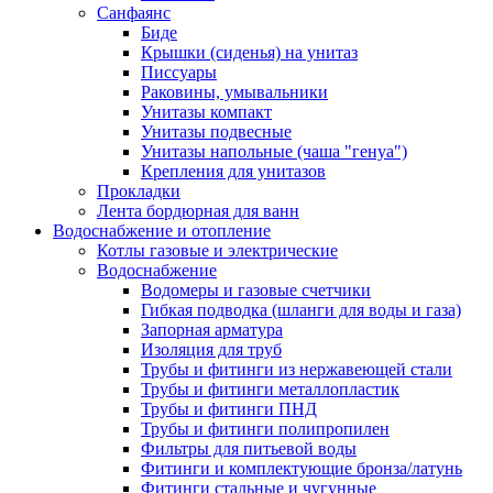
Санфаянс
Биде
Крышки (сиденья) на унитаз
Писсуары
Раковины, умывальники
Унитазы компакт
Унитазы подвесные
Унитазы напольные (чаша "генуа")
Крепления для унитазов
Прокладки
Лента бордюрная для ванн
Водоснабжение и отопление
Котлы газовые и электрические
Водоснабжение
Водомеры и газовые счетчики
Гибкая подводка (шланги для воды и газа)
Запорная арматура
Изоляция для труб
Трубы и фитинги из нержавеющей стали
Трубы и фитинги металлопластик
Трубы и фитинги ПНД
Трубы и фитинги полипропилен
Фильтры для питьевой воды
Фитинги и комплектующие бронза/латунь
Фитинги стальные и чугунные