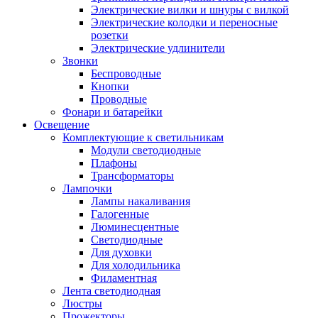
Электрические вилки и шнуры с вилкой
Электрические колодки и переносные
розетки
Электрические удлинители
Звонки
Беспроводные
Кнопки
Проводные
Фонари и батарейки
Освещение
Комплектующие к светильникам
Модули светодиодные
Плафоны
Трансформаторы
Лампочки
Лампы накаливания
Галогенные
Люминесцентные
Светодиодные
Для духовки
Для холодильника
Филаментная
Лента светодиодная
Люстры
Прожекторы