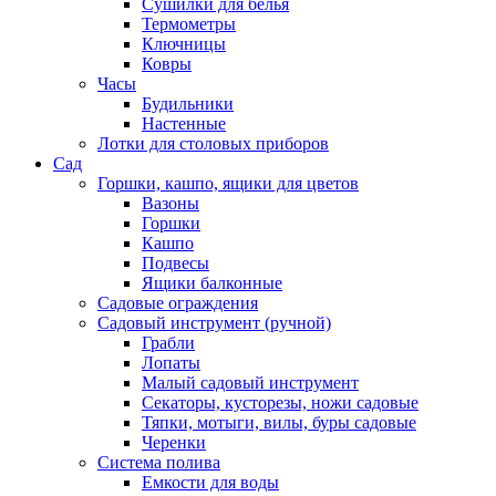
Сушилки для белья
Термометры
Ключницы
Ковры
Часы
Будильники
Настенные
Лотки для столовых приборов
Сад
Горшки, кашпо, ящики для цветов
Вазоны
Горшки
Кашпо
Подвесы
Ящики балконные
Садовые ограждения
Садовый инструмент (ручной)
Грабли
Лопаты
Малый садовый инструмент
Секаторы, кусторезы, ножи садовые
Тяпки, мотыги, вилы, буры садовые
Черенки
Система полива
Емкости для воды