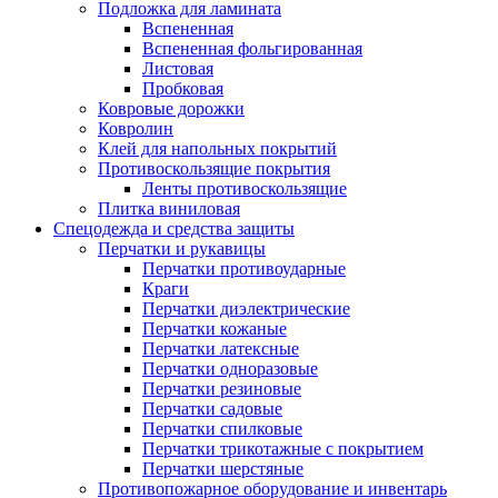
Подложка для ламината
Вспененная
Вспененная фольгированная
Листовая
Пробковая
Ковровые дорожки
Ковролин
Клей для напольных покрытий
Противоскользящие покрытия
Ленты противоскользящие
Плитка виниловая
Спецодежда и средства защиты
Перчатки и рукавицы
Перчатки противоударные
Краги
Перчатки диэлектрические
Перчатки кожаные
Перчатки латексные
Перчатки одноразовые
Перчатки резиновые
Перчатки садовые
Перчатки спилковые
Перчатки трикотажные с покрытием
Перчатки шерстяные
Противопожарное оборудование и инвентарь