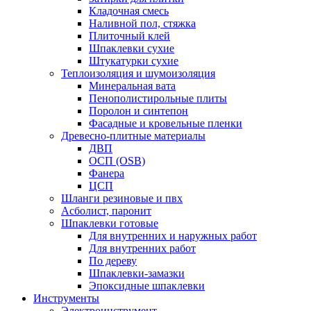
Кладочная смесь
Наливной пол, стяжка
Плиточный клей
Шпаклевки сухие
Штукатурки сухие
Теплоизоляция и шумоизоляция
Минеральная вата
Пенополистирольные плиты
Поролон и синтепон
Фасадные и кровельные пленки
Древесно-плитные материалы
ДВП
ОСП (OSB)
Фанера
ЦСП
Шланги резиновые и пвх
Асболист, паронит
Шпаклевки готовые
Для внутренних и наружных работ
Для внутренних работ
По дереву
Шпаклевки-замазки
Эпоксидные шпаклевки
Инструменты
Электроинструмент