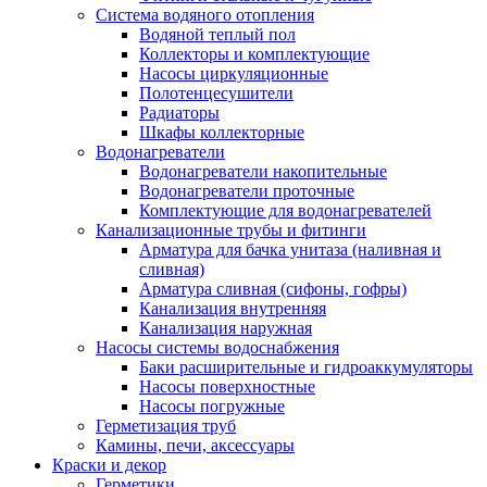
Система водяного отопления
Водяной теплый пол
Коллекторы и комплектующие
Насосы циркуляционные
Полотенцесушители
Радиаторы
Шкафы коллекторные
Водонагреватели
Водонагреватели накопительные
Водонагреватели проточные
Комплектующие для водонагревателей
Канализационные трубы и фитинги
Арматура для бачка унитаза (наливная и
сливная)
Арматура сливная (сифоны, гофры)
Канализация внутренняя
Канализация наружная
Насосы системы водоснабжения
Баки расширительные и гидроаккумуляторы
Насосы поверхностные
Насосы погружные
Герметизация труб
Камины, печи, аксессуары
Краски и декор
Герметики