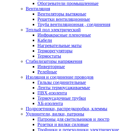
Обогреватели промышленные
Вентиляция
Вентиляторы вытяжные
Решетки вентиляционные
Труба вентиляционная , соединения
Теплый пол электрический
Инфракрасные пленочные
Кабели
Нагревательные маты
Терморегуляторы
Термостаты
Стабилизаторы напряжения
Инверторные
Релейные
Изоляция и соединение проводов
Гильзы соединительные
Ленты термоусаживаемые
ПВХ-изолента
Термоусадочные трубки
ХБ-изолента
Подрозетники, распредкоробки, клеммы
Удлинители, вилки, патроны
Патроны для светильников и люстр
Розетки и вилки силовые
Тройники и переходники электрические