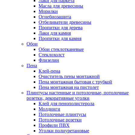
Лаки для паркета
Масла для древесины
Морилки
Огнебиозащита
Отбеливатели древесины
Пропитки для дерева
Лаки для камня
Пропитки для камня
Обои
Обои стеклотканевые
Стеклохолст
Флизелин
Пена
Клей-пена
Очиститель пены монтажной
Пена монтажная бытовая с трубкой
Пена монтажная на пистолет
Плинтусы настенные и потолочные, потолочные
розетки, декоративные уголки
Клей для пенополистерола
Молдинги
Потолочные плинтусы
Потолочные розетки
Профили ПВХ
Уголки полиуретановые