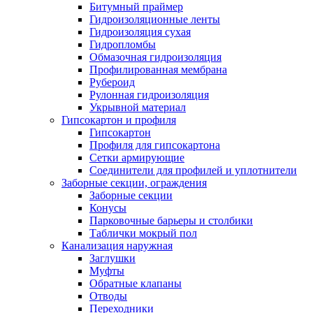
Битумный праймер
Гидроизоляционные ленты
Гидроизоляция сухая
Гидропломбы
Обмазочная гидроизоляция
Профилированная мембрана
Рубероид
Рулонная гидроизоляция
Укрывной материал
Гипсокартон и профиля
Гипсокартон
Профиля для гипсокартона
Сетки армирующие
Соединители для профилей и уплотнители
Заборные секции, ограждения
Заборные секции
Конусы
Парковочные барьеры и столбики
Таблички мокрый пол
Канализация наружная
Заглушки
Муфты
Обратные клапаны
Отводы
Переходники