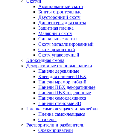
Скотчи
Армированный скотч
Бинты строительные
Двусторонний скотч
Диспенсеры для скотча
Защитная пленка
Малярный скотч
Сигнальные ленты
Скотч металлизированный
Скотч ремонтный
Скотч упаковочный
Эпоксидная смола
Декоративные стеновые панели
Панели деревянные
Клеи для панелей ПВХ
Панели мрамор гибкий
Панели ПВХ декоративные
Панели ПВХ отделочные
Панели самоклеящиеся
Панели стеновые 3D
Пленка самоклеящаяся и наклейки
Пленка самоклеящаяся
Стикеры
Растворители и разбавители
Обезжириватели