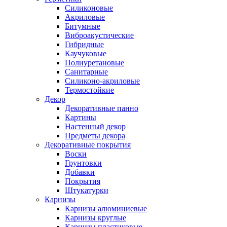
Силиконовые
Акриловые
Битумные
Виброакустические
Гибридные
Каучуковые
Полиуретановые
Санитарные
Силиконо-акриловые
Термостойкие
Декор
Декоративные панно
Картины
Настенный декор
Предметы декора
Декоративные покрытия
Воски
Грунтовки
Добавки
Покрытия
Штукатурки
Карнизы
Карнизы алюминиевые
Карнизы круглые
Карнизы пластиковые