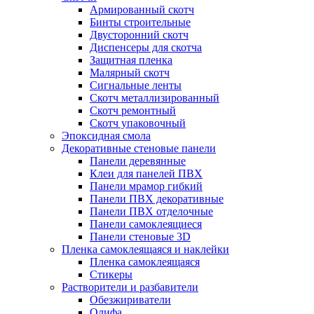
Армированный скотч
Бинты строительные
Двусторонний скотч
Диспенсеры для скотча
Защитная пленка
Малярный скотч
Сигнальные ленты
Скотч металлизированный
Скотч ремонтный
Скотч упаковочный
Эпоксидная смола
Декоративные стеновые панели
Панели деревянные
Клеи для панелей ПВХ
Панели мрамор гибкий
Панели ПВХ декоративные
Панели ПВХ отделочные
Панели самоклеящиеся
Панели стеновые 3D
Пленка самоклеящаяся и наклейки
Пленка самоклеящаяся
Стикеры
Растворители и разбавители
Обезжириватели
Олифа