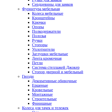
Сердцевины для замков
Фурнитура мебельная
Колеса мебельные
Кронштейны
Крючки
Опоры
Полкодержатели
Полозья
Ручки
Стопоры
Уплотнители
Заглушки мебельные
Лента кромочная
Петли
Система стеллажей Джокер
Стопор дверной и мебельный
Гвозди
Декоративные обивочные
Ершеные
Кровельные
Монтажные
Строительные
Финишные
Колеса для тачек и тележек