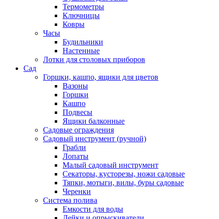
Термометры
Ключницы
Ковры
Часы
Будильники
Настенные
Лотки для столовых приборов
Сад
Горшки, кашпо, ящики для цветов
Вазоны
Горшки
Кашпо
Подвесы
Ящики балконные
Садовые ограждения
Садовый инструмент (ручной)
Грабли
Лопаты
Малый садовый инструмент
Секаторы, кусторезы, ножи садовые
Тяпки, мотыги, вилы, буры садовые
Черенки
Система полива
Емкости для воды
Лейки и опрыскиватели