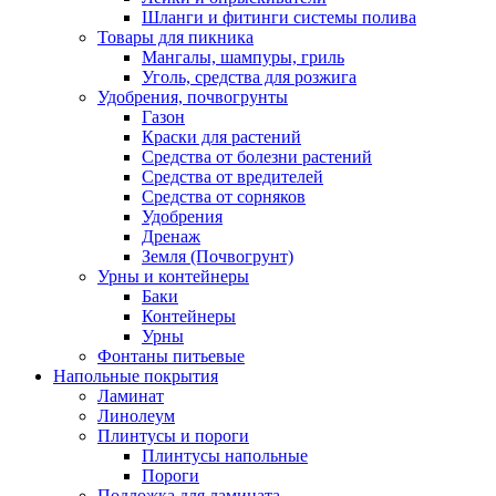
Шланги и фитинги системы полива
Товары для пикника
Мангалы, шампуры, гриль
Уголь, средства для розжига
Удобрения, почвогрунты
Газон
Краски для растений
Средства от болезни растений
Средства от вредителей
Средства от сорняков
Удобрения
Дренаж
Земля (Почвогрунт)
Урны и контейнеры
Баки
Контейнеры
Урны
Фонтаны питьевые
Напольные покрытия
Ламинат
Линолеум
Плинтусы и пороги
Плинтусы напольные
Пороги
Подложка для ламината