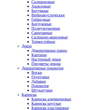
Силиконовые
Акриловые
Битумные
Виброакустические
Гибридные
Каучуковые
Полиуретановые
Санитарные
Силиконо-акриловые
Термостойкие
Декор
Декоративные панно
Картины
Настенный декор
Предметы декора
Декоративные покрытия
Воски
Грунтовки
Добавки
Покрытия
Штукатурки
Карнизы
Карнизы алюминиевые
Карнизы круглые
Карнизы пластиковые