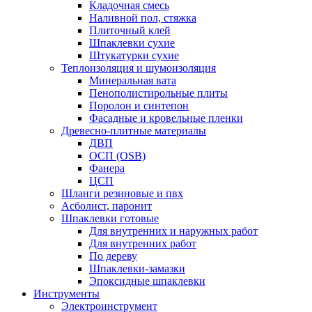
Кладочная смесь
Наливной пол, стяжка
Плиточный клей
Шпаклевки сухие
Штукатурки сухие
Теплоизоляция и шумоизоляция
Минеральная вата
Пенополистирольные плиты
Поролон и синтепон
Фасадные и кровельные пленки
Древесно-плитные материалы
ДВП
ОСП (OSB)
Фанера
ЦСП
Шланги резиновые и пвх
Асболист, паронит
Шпаклевки готовые
Для внутренних и наружных работ
Для внутренних работ
По дереву
Шпаклевки-замазки
Эпоксидные шпаклевки
Инструменты
Электроинструмент