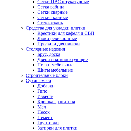
Сетки ПВС штукатурные
Сетка рабица
Сетки сварные
Сетки тканные
Стеклоткань
Средства для укладки плитки
Крестики для кафеля и СВП
Люки ревизионные
Профили для плитки
Столярные изделия
Брус, доска
Двери и комплектующие
Полки мебельные
Щиты мебельные
Строительные блоки
Сухие смеси
Добавки
Гипс
Известь
Крошка гранитная
Мел
Песок
Цемент
Грунтовки
Затирки для плитки