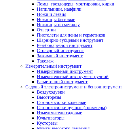
Ломы, гвоздодеры, монтировки, кирки
Напильники, надфили
Ножи и лезвия
Ножницы бытовые
Ножницы по металлу
Отвертки
Пистолеты для пены и герметиков
Шарнирно-губцевый инструмент
Резьбонарезной инструмент
Столярный инструмент
Зажимный инструмент
Такелаж
Измерительный инструмент
Измерительный инструмент
Измерительный инструмент ручной
Разметочный инструмент
Садовый электроинструмент и бензоинструмент
Воздуходувки
Высоторезы
Газонокосилки колесные
Газонокосилки ручные (триммеры)
Измельчители садовые
Культиваторы
Кусторезы
Мойки высокого давления