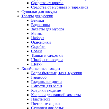
Средства от кротов
Средства от муравьев и тараканов
Сушилки для посуды
Товары для уборки
Веники
Водосгоны
Захваты для мусора
Метлы
Наборы
Окномойки
Скребки
Совки
Тряпки и салфетки
Швабры и насадки
Щетки
Хозяйственные товары
Ведра бытовые, тазы, мусорки
Гардероб
Гладильные доски
Емкости для белья
Коврики входные
Коврики для ванной комнаты
Пластмасса
Почтовые ящики
Сушилки для белья