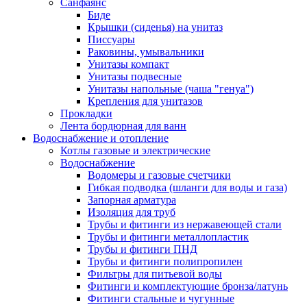
Санфаянс
Биде
Крышки (сиденья) на унитаз
Писсуары
Раковины, умывальники
Унитазы компакт
Унитазы подвесные
Унитазы напольные (чаша "генуа")
Крепления для унитазов
Прокладки
Лента бордюрная для ванн
Водоснабжение и отопление
Котлы газовые и электрические
Водоснабжение
Водомеры и газовые счетчики
Гибкая подводка (шланги для воды и газа)
Запорная арматура
Изоляция для труб
Трубы и фитинги из нержавеющей стали
Трубы и фитинги металлопластик
Трубы и фитинги ПНД
Трубы и фитинги полипропилен
Фильтры для питьевой воды
Фитинги и комплектующие бронза/латунь
Фитинги стальные и чугунные