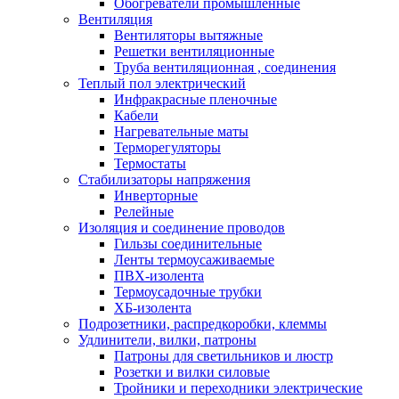
Обогреватели промышленные
Вентиляция
Вентиляторы вытяжные
Решетки вентиляционные
Труба вентиляционная , соединения
Теплый пол электрический
Инфракрасные пленочные
Кабели
Нагревательные маты
Терморегуляторы
Термостаты
Стабилизаторы напряжения
Инверторные
Релейные
Изоляция и соединение проводов
Гильзы соединительные
Ленты термоусаживаемые
ПВХ-изолента
Термоусадочные трубки
ХБ-изолента
Подрозетники, распредкоробки, клеммы
Удлинители, вилки, патроны
Патроны для светильников и люстр
Розетки и вилки силовые
Тройники и переходники электрические