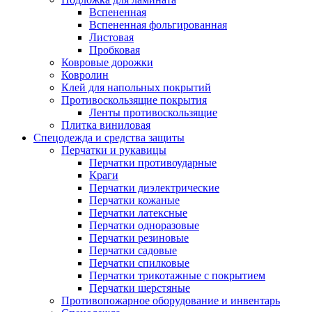
Вспененная
Вспененная фольгированная
Листовая
Пробковая
Ковровые дорожки
Ковролин
Клей для напольных покрытий
Противоскользящие покрытия
Ленты противоскользящие
Плитка виниловая
Спецодежда и средства защиты
Перчатки и рукавицы
Перчатки противоударные
Краги
Перчатки диэлектрические
Перчатки кожаные
Перчатки латексные
Перчатки одноразовые
Перчатки резиновые
Перчатки садовые
Перчатки спилковые
Перчатки трикотажные с покрытием
Перчатки шерстяные
Противопожарное оборудование и инвентарь