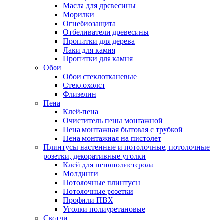
Масла для древесины
Морилки
Огнебиозащита
Отбеливатели древесины
Пропитки для дерева
Лаки для камня
Пропитки для камня
Обои
Обои стеклотканевые
Стеклохолст
Флизелин
Пена
Клей-пена
Очиститель пены монтажной
Пена монтажная бытовая с трубкой
Пена монтажная на пистолет
Плинтусы настенные и потолочные, потолочные
розетки, декоративные уголки
Клей для пенополистерола
Молдинги
Потолочные плинтусы
Потолочные розетки
Профили ПВХ
Уголки полиуретановые
Скотчи