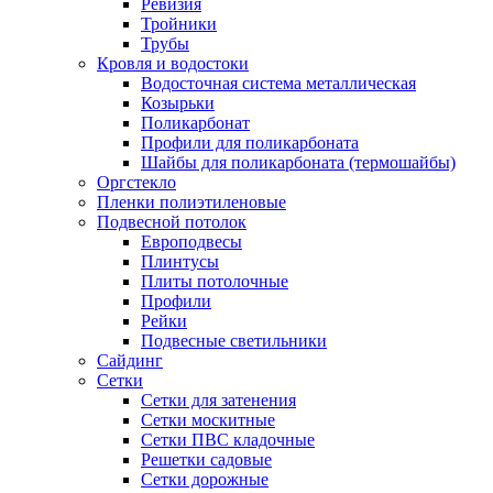
Ревизия
Тройники
Трубы
Кровля и водостоки
Водосточная система металлическая
Козырьки
Поликарбонат
Профили для поликарбоната
Шайбы для поликарбоната (термошайбы)
Оргстекло
Пленки полиэтиленовые
Подвесной потолок
Европодвесы
Плинтусы
Плиты потолочные
Профили
Рейки
Подвесные светильники
Сайдинг
Сетки
Сетки для затенения
Сетки москитные
Сетки ПВС кладочные
Решетки садовые
Сетки дорожные