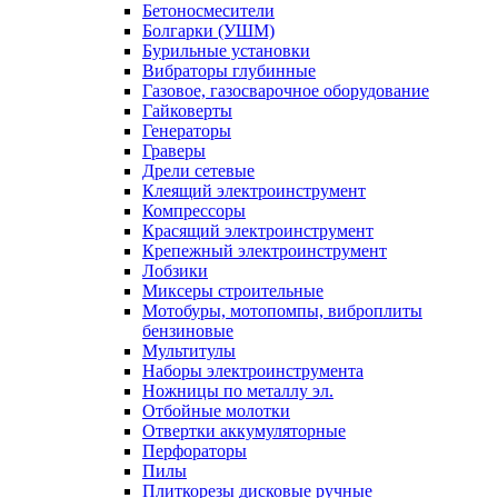
Бетоносмесители
Болгарки (УШМ)
Бурильные установки
Вибраторы глубинные
Газовое, газосварочное оборудование
Гайковерты
Генераторы
Граверы
Дрели сетевые
Клеящий электроинструмент
Компрессоры
Красящий электроинструмент
Крепежный электроинструмент
Лобзики
Миксеры строительные
Мотобуры, мотопомпы, виброплиты
бензиновые
Мультитулы
Наборы электроинструмента
Ножницы по металлу эл.
Отбойные молотки
Отвертки аккумуляторные
Перфораторы
Пилы
Плиткорезы дисковые ручные