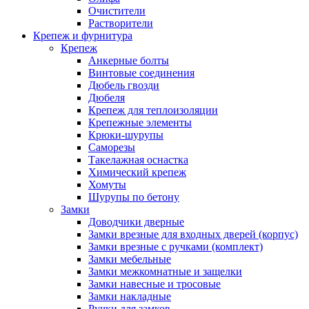
Очистители
Растворители
Крепеж и фурнитура
Крепеж
Анкерные болты
Винтовые соединения
Дюбель гвозди
Дюбеля
Крепеж для теплоизоляции
Крепежные элементы
Крюки-шурупы
Саморезы
Такелажная оснастка
Химический крепеж
Хомуты
Шурупы по бетону
Замки
Доводчики дверные
Замки врезные для входных дверей (корпус)
Замки врезные с ручками (комплект)
Замки мебельные
Замки межкомнатные и защелки
Замки навесные и тросовые
Замки накладные
Ручки для замков