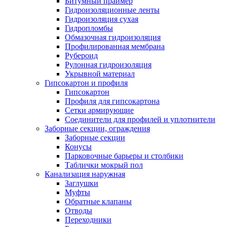
Битумный праймер
Гидроизоляционные ленты
Гидроизоляция сухая
Гидропломбы
Обмазочная гидроизоляция
Профилированная мембрана
Рубероид
Рулонная гидроизоляция
Укрывной материал
Гипсокартон и профиля
Гипсокартон
Профиля для гипсокартона
Сетки армирующие
Соединители для профилей и уплотнители
Заборные секции, ограждения
Заборные секции
Конусы
Парковочные барьеры и столбики
Таблички мокрый пол
Канализация наружная
Заглушки
Муфты
Обратные клапаны
Отводы
Переходники