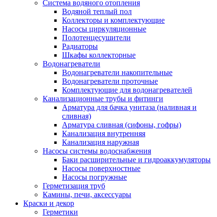
Система водяного отопления
Водяной теплый пол
Коллекторы и комплектующие
Насосы циркуляционные
Полотенцесушители
Радиаторы
Шкафы коллекторные
Водонагреватели
Водонагреватели накопительные
Водонагреватели проточные
Комплектующие для водонагревателей
Канализационные трубы и фитинги
Арматура для бачка унитаза (наливная и
сливная)
Арматура сливная (сифоны, гофры)
Канализация внутренняя
Канализация наружная
Насосы системы водоснабжения
Баки расширительные и гидроаккумуляторы
Насосы поверхностные
Насосы погружные
Герметизация труб
Камины, печи, аксессуары
Краски и декор
Герметики