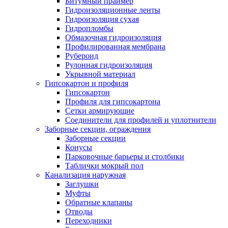
Битумный праймер
Гидроизоляционные ленты
Гидроизоляция сухая
Гидропломбы
Обмазочная гидроизоляция
Профилированная мембрана
Рубероид
Рулонная гидроизоляция
Укрывной материал
Гипсокартон и профиля
Гипсокартон
Профиля для гипсокартона
Сетки армирующие
Соединители для профилей и уплотнители
Заборные секции, ограждения
Заборные секции
Конусы
Парковочные барьеры и столбики
Таблички мокрый пол
Канализация наружная
Заглушки
Муфты
Обратные клапаны
Отводы
Переходники