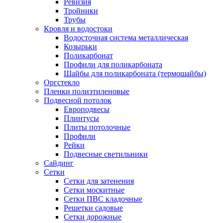
Ревизия
Тройники
Трубы
Кровля и водостоки
Водосточная система металлическая
Козырьки
Поликарбонат
Профили для поликарбоната
Шайбы для поликарбоната (термошайбы)
Оргстекло
Пленки полиэтиленовые
Подвесной потолок
Европодвесы
Плинтусы
Плиты потолочные
Профили
Рейки
Подвесные светильники
Сайдинг
Сетки
Сетки для затенения
Сетки москитные
Сетки ПВС кладочные
Решетки садовые
Сетки дорожные