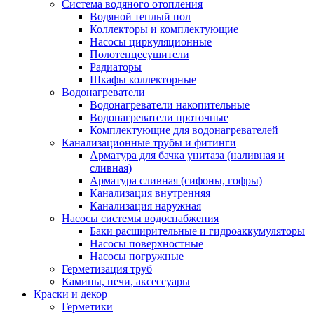
Система водяного отопления
Водяной теплый пол
Коллекторы и комплектующие
Насосы циркуляционные
Полотенцесушители
Радиаторы
Шкафы коллекторные
Водонагреватели
Водонагреватели накопительные
Водонагреватели проточные
Комплектующие для водонагревателей
Канализационные трубы и фитинги
Арматура для бачка унитаза (наливная и
сливная)
Арматура сливная (сифоны, гофры)
Канализация внутренняя
Канализация наружная
Насосы системы водоснабжения
Баки расширительные и гидроаккумуляторы
Насосы поверхностные
Насосы погружные
Герметизация труб
Камины, печи, аксессуары
Краски и декор
Герметики