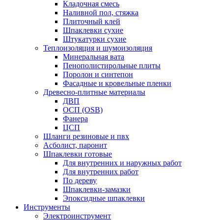
Кладочная смесь
Наливной пол, стяжка
Плиточный клей
Шпаклевки сухие
Штукатурки сухие
Теплоизоляция и шумоизоляция
Минеральная вата
Пенополистирольные плиты
Поролон и синтепон
Фасадные и кровельные пленки
Древесно-плитные материалы
ДВП
ОСП (OSB)
Фанера
ЦСП
Шланги резиновые и пвх
Асболист, паронит
Шпаклевки готовые
Для внутренних и наружных работ
Для внутренних работ
По дереву
Шпаклевки-замазки
Эпоксидные шпаклевки
Инструменты
Электроинструмент