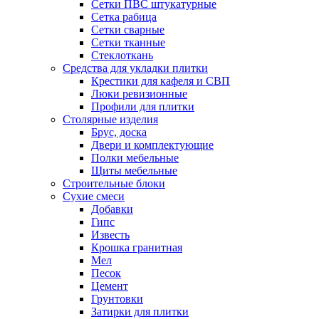
Сетки ПВС штукатурные
Сетка рабица
Сетки сварные
Сетки тканные
Стеклоткань
Средства для укладки плитки
Крестики для кафеля и СВП
Люки ревизионные
Профили для плитки
Столярные изделия
Брус, доска
Двери и комплектующие
Полки мебельные
Щиты мебельные
Строительные блоки
Сухие смеси
Добавки
Гипс
Известь
Крошка гранитная
Мел
Песок
Цемент
Грунтовки
Затирки для плитки