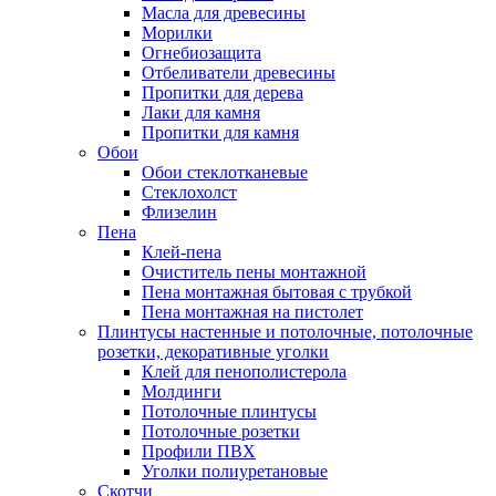
Масла для древесины
Морилки
Огнебиозащита
Отбеливатели древесины
Пропитки для дерева
Лаки для камня
Пропитки для камня
Обои
Обои стеклотканевые
Стеклохолст
Флизелин
Пена
Клей-пена
Очиститель пены монтажной
Пена монтажная бытовая с трубкой
Пена монтажная на пистолет
Плинтусы настенные и потолочные, потолочные
розетки, декоративные уголки
Клей для пенополистерола
Молдинги
Потолочные плинтусы
Потолочные розетки
Профили ПВХ
Уголки полиуретановые
Скотчи