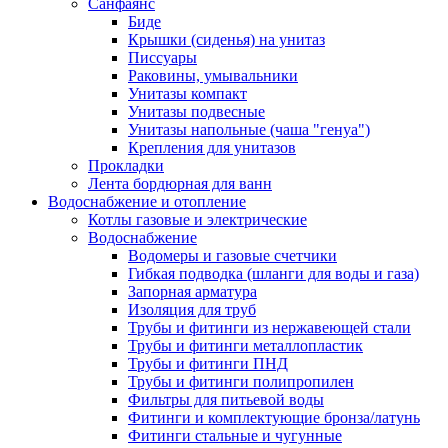
Санфаянс
Биде
Крышки (сиденья) на унитаз
Писсуары
Раковины, умывальники
Унитазы компакт
Унитазы подвесные
Унитазы напольные (чаша "генуа")
Крепления для унитазов
Прокладки
Лента бордюрная для ванн
Водоснабжение и отопление
Котлы газовые и электрические
Водоснабжение
Водомеры и газовые счетчики
Гибкая подводка (шланги для воды и газа)
Запорная арматура
Изоляция для труб
Трубы и фитинги из нержавеющей стали
Трубы и фитинги металлопластик
Трубы и фитинги ПНД
Трубы и фитинги полипропилен
Фильтры для питьевой воды
Фитинги и комплектующие бронза/латунь
Фитинги стальные и чугунные