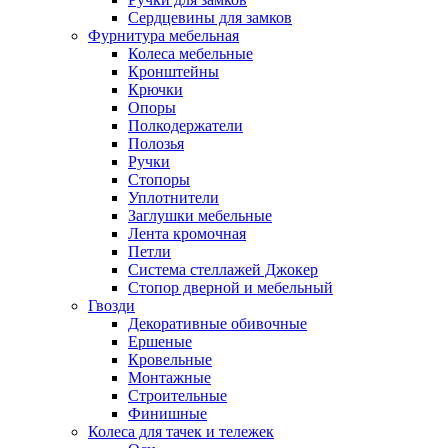
Сердцевины для замков
Фурнитура мебельная
Колеса мебельные
Кронштейны
Крючки
Опоры
Полкодержатели
Полозья
Ручки
Стопоры
Уплотнители
Заглушки мебельные
Лента кромочная
Петли
Система стеллажей Джокер
Стопор дверной и мебельный
Гвозди
Декоративные обивочные
Ершеные
Кровельные
Монтажные
Строительные
Финишные
Колеса для тачек и тележек