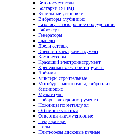
Бетоносмесители
Болгарки (УШМ)
Бурильные установки
Вибраторы глубинные
Газовое, газосварочное оборудование
Гайковерты
Генераторы
Граверы
Дрели сетевые
Клеящий электроинструмент
Компрессоры
Красящий электроинструмент
Крепежный электроинструмент
Лобзики
Миксеры строительные
Мотобуры, мотопомпы, виброплиты
бензиновые
Мультитулы
Наборы электроинструмента
Ножницы по металлу эл.
Отбойные молотки
Отвертки аккумуляторные
Перфораторы
Пилы
Плиткорезы дисковые ручные