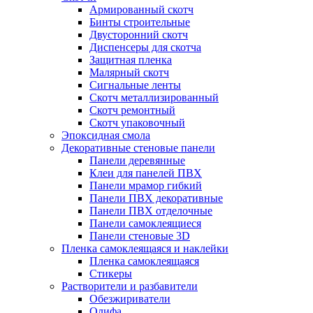
Армированный скотч
Бинты строительные
Двусторонний скотч
Диспенсеры для скотча
Защитная пленка
Малярный скотч
Сигнальные ленты
Скотч металлизированный
Скотч ремонтный
Скотч упаковочный
Эпоксидная смола
Декоративные стеновые панели
Панели деревянные
Клеи для панелей ПВХ
Панели мрамор гибкий
Панели ПВХ декоративные
Панели ПВХ отделочные
Панели самоклеящиеся
Панели стеновые 3D
Пленка самоклеящаяся и наклейки
Пленка самоклеящаяся
Стикеры
Растворители и разбавители
Обезжириватели
Олифа