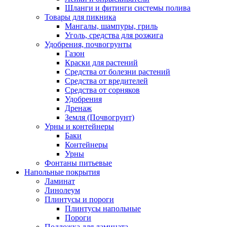
Шланги и фитинги системы полива
Товары для пикника
Мангалы, шампуры, гриль
Уголь, средства для розжига
Удобрения, почвогрунты
Газон
Краски для растений
Средства от болезни растений
Средства от вредителей
Средства от сорняков
Удобрения
Дренаж
Земля (Почвогрунт)
Урны и контейнеры
Баки
Контейнеры
Урны
Фонтаны питьевые
Напольные покрытия
Ламинат
Линолеум
Плинтусы и пороги
Плинтусы напольные
Пороги
Подложка для ламината