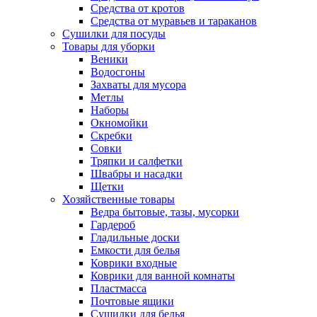
Средства от кротов
Средства от муравьев и тараканов
Сушилки для посуды
Товары для уборки
Веники
Водосгоны
Захваты для мусора
Метлы
Наборы
Окномойки
Скребки
Совки
Тряпки и салфетки
Швабры и насадки
Щетки
Хозяйственные товары
Ведра бытовые, тазы, мусорки
Гардероб
Гладильные доски
Емкости для белья
Коврики входные
Коврики для ванной комнаты
Пластмасса
Почтовые ящики
Сушилки для белья