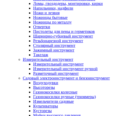
Ломы, гвоздодеры, монтировки, кирки
Напильники, надфили
Ножи и лезвия
Ножницы бытовые
Ножницы по металлу
Отвертки
Пистолеты для пены и герметиков
Шарнирно-губцевый инструмент
Резьбонарезной инструмент
Столярный инструмент
Зажимный инструмент
Такелаж
Измерительный инструмент
Измерительный инструмент
Измерительный инструмент ручной
Разметочный инструмент
Садовый электроинструмент и бензоинструмент
Воздуходувки
Высоторезы
Газонокосилки колесные
Газонокосилки ручные (триммеры)
Измельчители садовые
Культиваторы
Кусторезы
Мойки высокого давления