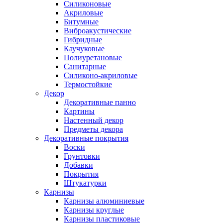
Силиконовые
Акриловые
Битумные
Виброакустические
Гибридные
Каучуковые
Полиуретановые
Санитарные
Силиконо-акриловые
Термостойкие
Декор
Декоративные панно
Картины
Настенный декор
Предметы декора
Декоративные покрытия
Воски
Грунтовки
Добавки
Покрытия
Штукатурки
Карнизы
Карнизы алюминиевые
Карнизы круглые
Карнизы пластиковые