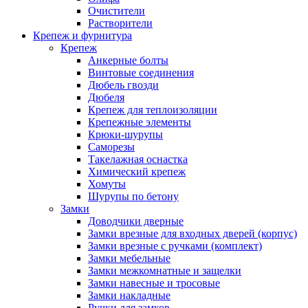
Очистители
Растворители
Крепеж и фурнитура
Крепеж
Анкерные болты
Винтовые соединения
Дюбель гвозди
Дюбеля
Крепеж для теплоизоляции
Крепежные элементы
Крюки-шурупы
Саморезы
Такелажная оснастка
Химический крепеж
Хомуты
Шурупы по бетону
Замки
Доводчики дверные
Замки врезные для входных дверей (корпус)
Замки врезные с ручками (комплект)
Замки мебельные
Замки межкомнатные и защелки
Замки навесные и тросовые
Замки накладные
Ручки для замков