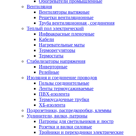
Обогреватели промышленные
Вентиляция
Вентиляторы вытяжные
Решетки вентиляционные
Труба вентиляционная , соединения
Теплый пол электрический
Инфракрасные пленочные
Кабели
Нагревательные маты
Терморегуляторы
Термостаты
Стабилизаторы напряжения
Инверторные
Релейные
Изоляция и соединение проводов
Гильзы соединительные
Ленты термоусаживаемые
ПВХ-изолента
Термоусадочные трубки
ХБ-изолента
Подрозетники, распредкоробки, клеммы
Удлинители, вилки, патроны
Патроны для светильников и люстр
Розетки и вилки силовые
Тройники и переходники электрические