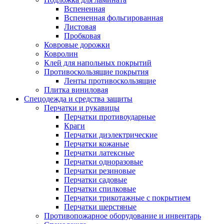
Вспененная
Вспененная фольгированная
Листовая
Пробковая
Ковровые дорожки
Ковролин
Клей для напольных покрытий
Противоскользящие покрытия
Ленты противоскользящие
Плитка виниловая
Спецодежда и средства защиты
Перчатки и рукавицы
Перчатки противоударные
Краги
Перчатки диэлектрические
Перчатки кожаные
Перчатки латексные
Перчатки одноразовые
Перчатки резиновые
Перчатки садовые
Перчатки спилковые
Перчатки трикотажные с покрытием
Перчатки шерстяные
Противопожарное оборудование и инвентарь