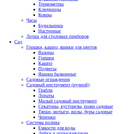
Термометры
Ключницы
Ковры
Часы
Будильники
Настенные
Лотки для столовых приборов
Сад
Горшки, кашпо, ящики для цветов
Вазоны
Горшки
Кашпо
Подвесы
Ящики балконные
Садовые ограждения
Садовый инструмент (ручной)
Грабли
Лопаты
Малый садовый инструмент
Секаторы, кусторезы, ножи садовые
Тяпки, мотыги, вилы, буры садовые
Черенки
Система полива
Емкости для воды
Лейки и опрыскиватели