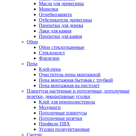
Масла для древесины
Морилки
Огнебиозащита
Отбеливатели древесины
Пропитки для дерева
Лаки для камня
Пропитки для камня
Обои
Обои стеклотканевые
Стеклохолст
Флизелин
Пена
Клей-пена
Очиститель пены монтажной
Пена монтажная бытовая с трубкой
Пена монтажная на пистолет
Плинтусы настенные и потолочные, потолочные
розетки, декоративные уголки
Клей для пенополистерола
Молдинги
Потолочные плинтусы
Потолочные розетки
Профили ПВХ
Уголки полиуретановые
Скотчи