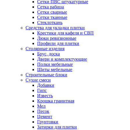
Сетки ПВС штукатурные
Сетка рабица
Сетки сварные
Сетки тканные
Стеклоткань
Средства для укладки плитки
Крестики для кафеля и СВП
Люки ревизионные
Профили для плитки
Столярные изделия
Брус, доска
Двери и комплектующие
Полки мебельные
Щиты мебельные
Строительные блоки
Сухие смеси
Добавки
Гипс
Известь
Крошка гранитная
Мел
Песок
Цемент
Грунтовки
Затирки для плитки