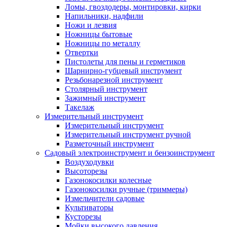
Ломы, гвоздодеры, монтировки, кирки
Напильники, надфили
Ножи и лезвия
Ножницы бытовые
Ножницы по металлу
Отвертки
Пистолеты для пены и герметиков
Шарнирно-губцевый инструмент
Резьбонарезной инструмент
Столярный инструмент
Зажимный инструмент
Такелаж
Измерительный инструмент
Измерительный инструмент
Измерительный инструмент ручной
Разметочный инструмент
Садовый электроинструмент и бензоинструмент
Воздуходувки
Высоторезы
Газонокосилки колесные
Газонокосилки ручные (триммеры)
Измельчители садовые
Культиваторы
Кусторезы
Мойки высокого давления