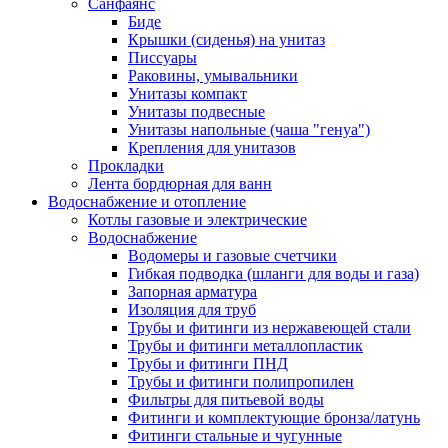
Санфаянс
Биде
Крышки (сиденья) на унитаз
Писсуары
Раковины, умывальники
Унитазы компакт
Унитазы подвесные
Унитазы напольные (чаша "генуа")
Крепления для унитазов
Прокладки
Лента бордюрная для ванн
Водоснабжение и отопление
Котлы газовые и электрические
Водоснабжение
Водомеры и газовые счетчики
Гибкая подводка (шланги для воды и газа)
Запорная арматура
Изоляция для труб
Трубы и фитинги из нержавеющей стали
Трубы и фитинги металлопластик
Трубы и фитинги ПНД
Трубы и фитинги полипропилен
Фильтры для питьевой воды
Фитинги и комплектующие бронза/латунь
Фитинги стальные и чугунные