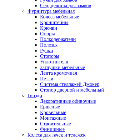
Сердцевины для замков
Фурнитура мебельная
Колеса мебельные
Кронштейны
Крючки
Опоры
Полкодержатели
Полозья
Ручки
Стопоры
Уплотнители
Заглушки мебельные
Лента кромочная
Петли
Система стеллажей Джокер
Стопор дверной и мебельный
Гвозди
Декоративные обивочные
Ершеные
Кровельные
Монтажные
Строительные
Финишные
Колеса для тачек и тележек