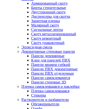
Армированный скотч
Бинты строительные
Двусторонний скотч
Диспенсеры для скотча
Защитная пленка
Малярный скотч
Сигнальные ленты
Скотч металлизированный
Скотч ремонтный
Скотч упаковочный
Эпоксидная смола
Декоративные стеновые панели
Панели деревянные
Клеи для панелей ПВХ
Панели мрамор гибкий
Панели ПВХ декоративные
Панели ПВХ отделочные
Панели самоклеящиеся
Панели стеновые 3D
Пленка самоклеящаяся и наклейки
Пленка самоклеящаяся
Стикеры
Растворители и разбавители
Обезжириватели
Олифа