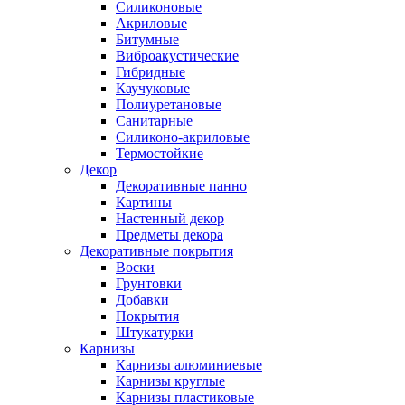
Силиконовые
Акриловые
Битумные
Виброакустические
Гибридные
Каучуковые
Полиуретановые
Санитарные
Силиконо-акриловые
Термостойкие
Декор
Декоративные панно
Картины
Настенный декор
Предметы декора
Декоративные покрытия
Воски
Грунтовки
Добавки
Покрытия
Штукатурки
Карнизы
Карнизы алюминиевые
Карнизы круглые
Карнизы пластиковые