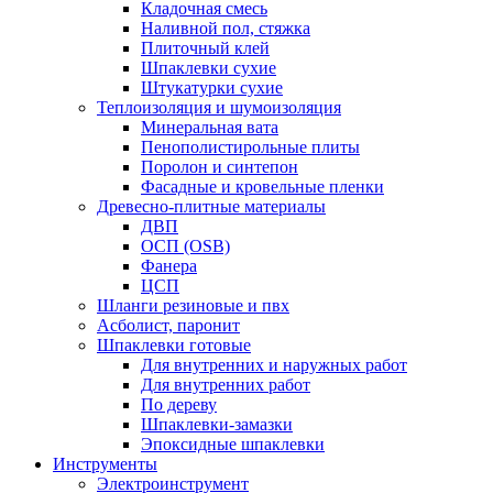
Кладочная смесь
Наливной пол, стяжка
Плиточный клей
Шпаклевки сухие
Штукатурки сухие
Теплоизоляция и шумоизоляция
Минеральная вата
Пенополистирольные плиты
Поролон и синтепон
Фасадные и кровельные пленки
Древесно-плитные материалы
ДВП
ОСП (OSB)
Фанера
ЦСП
Шланги резиновые и пвх
Асболист, паронит
Шпаклевки готовые
Для внутренних и наружных работ
Для внутренних работ
По дереву
Шпаклевки-замазки
Эпоксидные шпаклевки
Инструменты
Электроинструмент