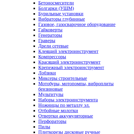
Бетоносмесители
Болгарки (УШМ)
Бурильные установки
Вибраторы глубинные
Газовое, газосварочное оборудование
Гайковерты
Генераторы
Граверы
Дрели сетевые
Клеящий электроинструмент
Компрессоры
Красящий электроинструмент
Крепежный электроинструмент
Лобзики
Миксеры строительные
Мотобуры, мотопомпы, виброплиты
бензиновые
Мультитулы
Наборы электроинструмента
Ножницы по металлу эл.
Отбойные молотки
Отвертки аккумуляторные
Перфораторы
Пилы
Плиткорезы дисковые ручные