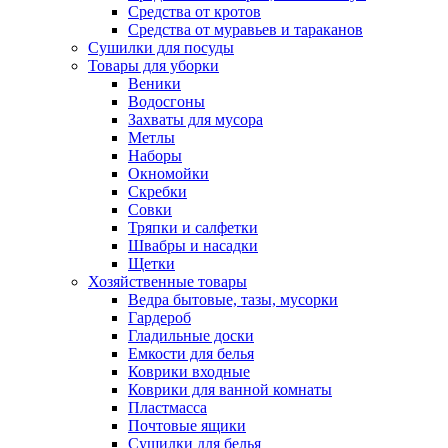
Средства от кротов
Средства от муравьев и тараканов
Сушилки для посуды
Товары для уборки
Веники
Водосгоны
Захваты для мусора
Метлы
Наборы
Окномойки
Скребки
Совки
Тряпки и салфетки
Швабры и насадки
Щетки
Хозяйственные товары
Ведра бытовые, тазы, мусорки
Гардероб
Гладильные доски
Емкости для белья
Коврики входные
Коврики для ванной комнаты
Пластмасса
Почтовые ящики
Сушилки для белья