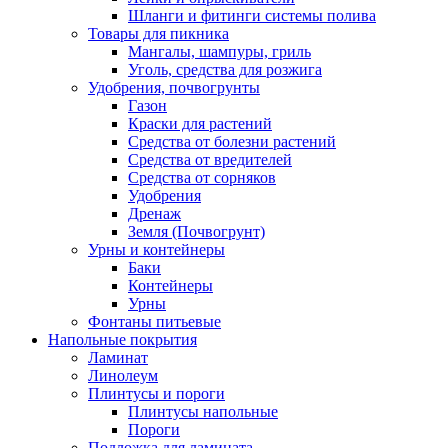
Шланги и фитинги системы полива
Товары для пикника
Мангалы, шампуры, гриль
Уголь, средства для розжига
Удобрения, почвогрунты
Газон
Краски для растений
Средства от болезни растений
Средства от вредителей
Средства от сорняков
Удобрения
Дренаж
Земля (Почвогрунт)
Урны и контейнеры
Баки
Контейнеры
Урны
Фонтаны питьевые
Напольные покрытия
Ламинат
Линолеум
Плинтусы и пороги
Плинтусы напольные
Пороги
Подложка для ламината