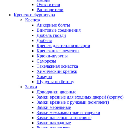
Очистители
Растворители
Крепеж и фурнитура
Крепеж
Анкерные болты
Винтовые соединения
Дюбель гвозди
Дюбеля
Крепеж для теплоизоляции
Крепежные элементы
Крюки-шурупы
Саморезы
Такелажная оснастка
Химический крепеж
Хомуты
Шурупы по бетону
Замки
Доводчики дверные
Замки врезные для входных дверей (корпус)
Замки врезные с ручками (комплект)
Замки мебельные
Замки межкомнатные и защелки
Замки навесные и тросовые
Замки накладные
Ручки для замков