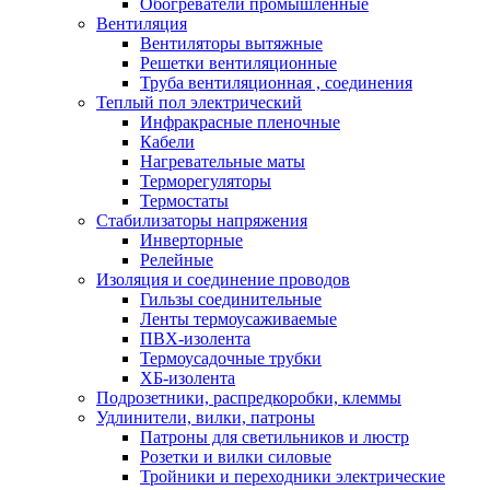
Обогреватели промышленные
Вентиляция
Вентиляторы вытяжные
Решетки вентиляционные
Труба вентиляционная , соединения
Теплый пол электрический
Инфракрасные пленочные
Кабели
Нагревательные маты
Терморегуляторы
Термостаты
Стабилизаторы напряжения
Инверторные
Релейные
Изоляция и соединение проводов
Гильзы соединительные
Ленты термоусаживаемые
ПВХ-изолента
Термоусадочные трубки
ХБ-изолента
Подрозетники, распредкоробки, клеммы
Удлинители, вилки, патроны
Патроны для светильников и люстр
Розетки и вилки силовые
Тройники и переходники электрические