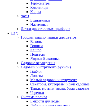
Термометры
Ключницы
Ковры
Часы
Будильники
Настенные
Лотки для столовых приборов
Сад
Горшки, кашпо, ящики для цветов
Вазоны
Горшки
Кашпо
Подвесы
Ящики балконные
Садовые ограждения
Садовый инструмент (ручной)
Грабли
Лопаты
Малый садовый инструмент
Секаторы, кусторезы, ножи садовые
Тяпки, мотыги, вилы, буры садовые
Черенки
Система полива
Емкости для воды
Лейки и опрыскиватели