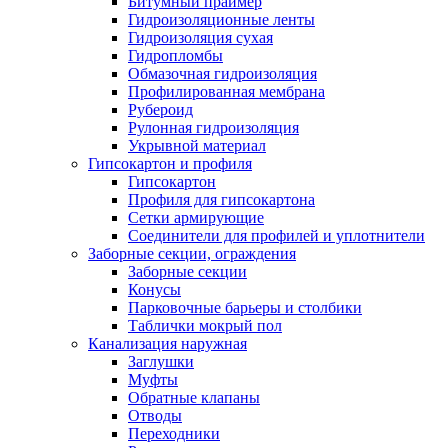
Битумный праймер
Гидроизоляционные ленты
Гидроизоляция сухая
Гидропломбы
Обмазочная гидроизоляция
Профилированная мембрана
Рубероид
Рулонная гидроизоляция
Укрывной материал
Гипсокартон и профиля
Гипсокартон
Профиля для гипсокартона
Сетки армирующие
Соединители для профилей и уплотнители
Заборные секции, ограждения
Заборные секции
Конусы
Парковочные барьеры и столбики
Таблички мокрый пол
Канализация наружная
Заглушки
Муфты
Обратные клапаны
Отводы
Переходники