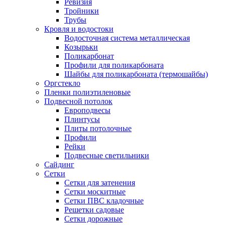
Ревизия
Тройники
Трубы
Кровля и водостоки
Водосточная система металлическая
Козырьки
Поликарбонат
Профили для поликарбоната
Шайбы для поликарбоната (термошайбы)
Оргстекло
Пленки полиэтиленовые
Подвесной потолок
Европодвесы
Плинтусы
Плиты потолочные
Профили
Рейки
Подвесные светильники
Сайдинг
Сетки
Сетки для затенения
Сетки москитные
Сетки ПВС кладочные
Решетки садовые
Сетки дорожные