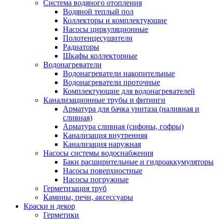
Система водяного отопления
Водяной теплый пол
Коллекторы и комплектующие
Насосы циркуляционные
Полотенцесушители
Радиаторы
Шкафы коллекторные
Водонагреватели
Водонагреватели накопительные
Водонагреватели проточные
Комплектующие для водонагревателей
Канализационные трубы и фитинги
Арматура для бачка унитаза (наливная и
сливная)
Арматура сливная (сифоны, гофры)
Канализация внутренняя
Канализация наружная
Насосы системы водоснабжения
Баки расширительные и гидроаккумуляторы
Насосы поверхностные
Насосы погружные
Герметизация труб
Камины, печи, аксессуары
Краски и декор
Герметики