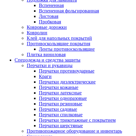
Вспененная
Вспененная фольгированная
Листовая
Пробковая
Ковровые дорожки
Ковролин
Клей для напольных покрытий
Противоскользящие покрытия
Ленты противоскользящие
Плитка виниловая
Спецодежда и средства защиты
Перчатки и рукавицы
Перчатки противоударные
Краги
Перчатки диэлектрические
Перчатки кожаные
Перчатки латексные
Перчатки одноразовые
Перчатки резиновые
Перчатки садовые
Перчатки спилковые
Перчатки трикотажные с покрытием
Перчатки шерстяные
Противопожарное оборудование и инвентарь