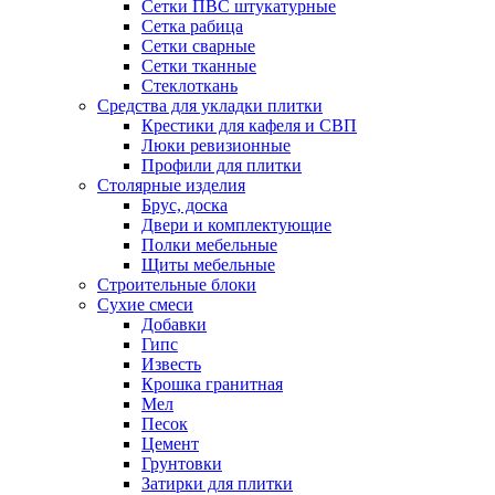
Сетки ПВС штукатурные
Сетка рабица
Сетки сварные
Сетки тканные
Стеклоткань
Средства для укладки плитки
Крестики для кафеля и СВП
Люки ревизионные
Профили для плитки
Столярные изделия
Брус, доска
Двери и комплектующие
Полки мебельные
Щиты мебельные
Строительные блоки
Сухие смеси
Добавки
Гипс
Известь
Крошка гранитная
Мел
Песок
Цемент
Грунтовки
Затирки для плитки