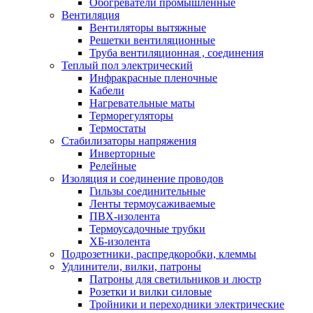
Обогреватели промышленные
Вентиляция
Вентиляторы вытяжные
Решетки вентиляционные
Труба вентиляционная , соединения
Теплый пол электрический
Инфракрасные пленочные
Кабели
Нагревательные маты
Терморегуляторы
Термостаты
Стабилизаторы напряжения
Инверторные
Релейные
Изоляция и соединение проводов
Гильзы соединительные
Ленты термоусаживаемые
ПВХ-изолента
Термоусадочные трубки
ХБ-изолента
Подрозетники, распредкоробки, клеммы
Удлинители, вилки, патроны
Патроны для светильников и люстр
Розетки и вилки силовые
Тройники и переходники электрические