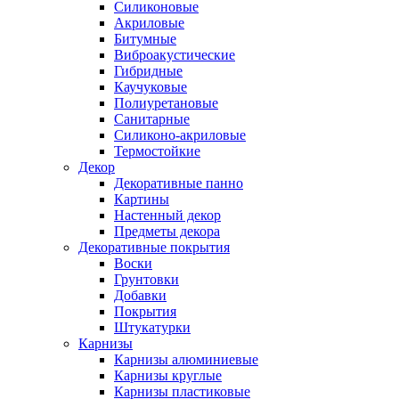
Силиконовые
Акриловые
Битумные
Виброакустические
Гибридные
Каучуковые
Полиуретановые
Санитарные
Силиконо-акриловые
Термостойкие
Декор
Декоративные панно
Картины
Настенный декор
Предметы декора
Декоративные покрытия
Воски
Грунтовки
Добавки
Покрытия
Штукатурки
Карнизы
Карнизы алюминиевые
Карнизы круглые
Карнизы пластиковые