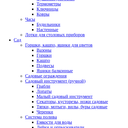
Термометры
Ключницы
Ковры
Часы
Будильники
Настенные
Лотки для столовых приборов
Сад
Горшки, кашпо, ящики для цветов
Вазоны
Горшки
Кашпо
Подвесы
Ящики балконные
Садовые ограждения
Садовый инструмент (ручной)
Грабли
Лопаты
Малый садовый инструмент
Секаторы, кусторезы, ножи садовые
Тяпки, мотыги, вилы, буры садовые
Черенки
Система полива
Емкости для воды
Лейки и опрыскиватели