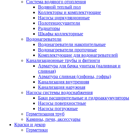
Система водяного отопления
Водяной теплый пол
Коллекторы и комплектующие
Насосы циркуляционные
Полотенцесушители
Радиаторы
Шкафы коллекторные
Водонагреватели
Водонагреватели накопительные
Водонагреватели проточные
Комплектующие для водонагревателей
Канализационные трубы и фитинги
Арматура для бачка унитаза (наливная и
сливная)
Арматура сливная (сифоны, гофры)
Канализация внутренняя
Канализация наружная
Насосы системы водоснабжения
Баки расширительные и гидроаккумуляторы
Насосы поверхностные
Насосы погружные
Герметизация труб
Камины, печи, аксессуары
Краски и декор
Герметики