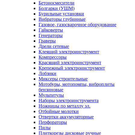
Бетоносмесители
Болгарки (УШМ)
Бурильные установки
Вибраторы глубинные
Газовое, газосварочное оборудование
Гайковерты
Генераторы
Граверы
Дрели сетевые
Клеящий электроинструмент
Компрессоры
Красящий электроинструмент
Крепежный электроинструмент
Лобзики
Миксеры строительные
Мотобуры, мотопомпы, виброплиты
бензиновые
Мультитулы
Наборы электроинструмента
Ножницы по металлу эл.
Отбойные молотки
Отвертки аккумуляторные
Перфораторы
Пилы
Плиткорезы дисковые ручные