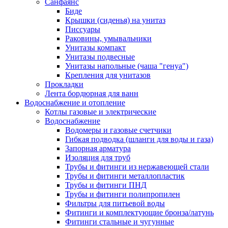
Санфаянс
Биде
Крышки (сиденья) на унитаз
Писсуары
Раковины, умывальники
Унитазы компакт
Унитазы подвесные
Унитазы напольные (чаша "генуа")
Крепления для унитазов
Прокладки
Лента бордюрная для ванн
Водоснабжение и отопление
Котлы газовые и электрические
Водоснабжение
Водомеры и газовые счетчики
Гибкая подводка (шланги для воды и газа)
Запорная арматура
Изоляция для труб
Трубы и фитинги из нержавеющей стали
Трубы и фитинги металлопластик
Трубы и фитинги ПНД
Трубы и фитинги полипропилен
Фильтры для питьевой воды
Фитинги и комплектующие бронза/латунь
Фитинги стальные и чугунные