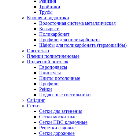
Ревизия
Тройники
Трубы
Кровля и водостоки
Водосточная система металлическая
Козырьки
Поликарбонат
Профили для поликарбоната
Шайбы для поликарбоната (термошайбы)
Оргстекло
Пленки полиэтиленовые
Подвесной потолок
Европодвесы
Плинтусы
Плиты потолочные
Профили
Рейки
Подвесные светильники
Сайдинг
Сетки
Сетки для затенения
Сетки москитные
Сетки ПВС кладочные
Решетки садовые
Сетки дорожные