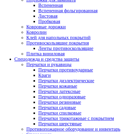
Вспененная
Вспененная фольгированная
Листовая
Пробковая
Ковровые дорожки
Ковролин
Клей для напольных покрытий
Противоскользящие покрытия
Ленты противоскользящие
Плитка виниловая
Спецодежда и средства защиты
Перчатки и рукавицы
Перчатки противоударные
Краги
Перчатки диэлектрические
Перчатки кожаные
Перчатки латексные
Перчатки одноразовые
Перчатки резиновые
Перчатки садовые
Перчатки спилковые
Перчатки трикотажные с покрытием
Перчатки шерстяные
Противопожарное оборудование и инвентарь