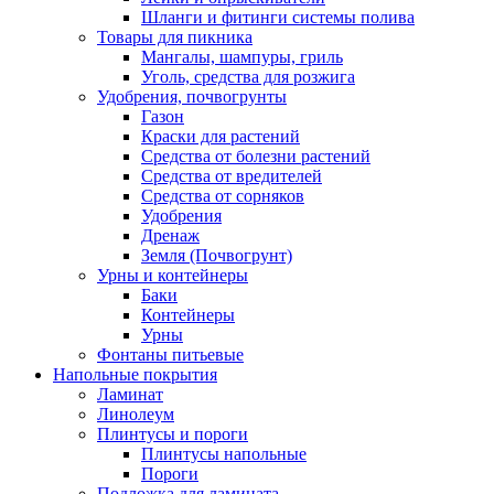
Шланги и фитинги системы полива
Товары для пикника
Мангалы, шампуры, гриль
Уголь, средства для розжига
Удобрения, почвогрунты
Газон
Краски для растений
Средства от болезни растений
Средства от вредителей
Средства от сорняков
Удобрения
Дренаж
Земля (Почвогрунт)
Урны и контейнеры
Баки
Контейнеры
Урны
Фонтаны питьевые
Напольные покрытия
Ламинат
Линолеум
Плинтусы и пороги
Плинтусы напольные
Пороги
Подложка для ламината