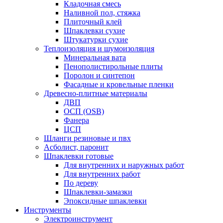
Кладочная смесь
Наливной пол, стяжка
Плиточный клей
Шпаклевки сухие
Штукатурки сухие
Теплоизоляция и шумоизоляция
Минеральная вата
Пенополистирольные плиты
Поролон и синтепон
Фасадные и кровельные пленки
Древесно-плитные материалы
ДВП
ОСП (OSB)
Фанера
ЦСП
Шланги резиновые и пвх
Асболист, паронит
Шпаклевки готовые
Для внутренних и наружных работ
Для внутренних работ
По дереву
Шпаклевки-замазки
Эпоксидные шпаклевки
Инструменты
Электроинструмент