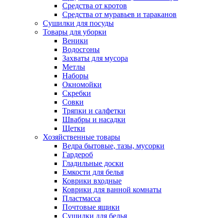
Средства от кротов
Средства от муравьев и тараканов
Сушилки для посуды
Товары для уборки
Веники
Водосгоны
Захваты для мусора
Метлы
Наборы
Окномойки
Скребки
Совки
Тряпки и салфетки
Швабры и насадки
Щетки
Хозяйственные товары
Ведра бытовые, тазы, мусорки
Гардероб
Гладильные доски
Емкости для белья
Коврики входные
Коврики для ванной комнаты
Пластмасса
Почтовые ящики
Сушилки для белья