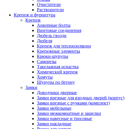
Очистители
Растворители
Крепеж и фурнитура
Крепеж
Анкерные болты
Винтовые соединения
Дюбель гвозди
Дюбеля
Крепеж для теплоизоляции
Крепежные элементы
Крюки-шурупы
Саморезы
Такелажная оснастка
Химический крепеж
Хомуты
Шурупы по бетону
Замки
Доводчики дверные
Замки врезные для входных дверей (корпус)
Замки врезные с ручками (комплект)
Замки мебельные
Замки межкомнатные и защелки
Замки навесные и тросовые
Замки накладные
Ручки для замков