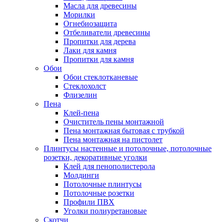
Масла для древесины
Морилки
Огнебиозащита
Отбеливатели древесины
Пропитки для дерева
Лаки для камня
Пропитки для камня
Обои
Обои стеклотканевые
Стеклохолст
Флизелин
Пена
Клей-пена
Очиститель пены монтажной
Пена монтажная бытовая с трубкой
Пена монтажная на пистолет
Плинтусы настенные и потолочные, потолочные
розетки, декоративные уголки
Клей для пенополистерола
Молдинги
Потолочные плинтусы
Потолочные розетки
Профили ПВХ
Уголки полиуретановые
Скотчи