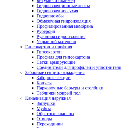
Битумный праймер
Гидроизоляционные ленты
Гидроизоляция сухая
Гидропломбы
Обмазочная гидроизоляция
Профилированная мембрана
Рубероид
Рулонная гидроизоляция
Укрывной материал
Гипсокартон и профиля
Гипсокартон
Профиля для гипсокартона
Сетки армирующие
Соединители для профилей и уплотнители
Заборные секции, ограждения
Заборные секции
Конусы
Парковочные барьеры и столбики
Таблички мокрый пол
Канализация наружная
Заглушки
Муфты
Обратные клапаны
Отводы
Переходники