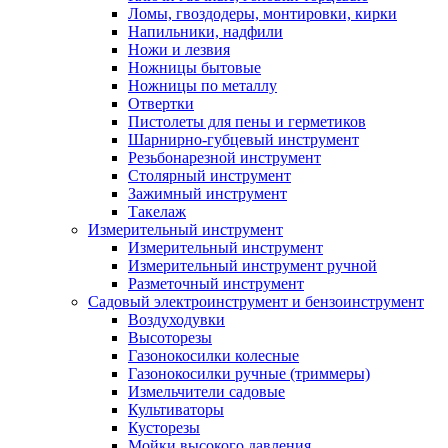
Ломы, гвоздодеры, монтировки, кирки
Напильники, надфили
Ножи и лезвия
Ножницы бытовые
Ножницы по металлу
Отвертки
Пистолеты для пены и герметиков
Шарнирно-губцевый инструмент
Резьбонарезной инструмент
Столярный инструмент
Зажимный инструмент
Такелаж
Измерительный инструмент
Измерительный инструмент
Измерительный инструмент ручной
Разметочный инструмент
Садовый электроинструмент и бензоинструмент
Воздуходувки
Высоторезы
Газонокосилки колесные
Газонокосилки ручные (триммеры)
Измельчители садовые
Культиваторы
Кусторезы
Мойки высокого давления