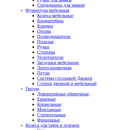
Сердцевины для замков
Фурнитура мебельная
Колеса мебельные
Кронштейны
Крючки
Опоры
Полкодержатели
Полозья
Ручки
Стопоры
Уплотнители
Заглушки мебельные
Лента кромочная
Петли
Система стеллажей Джокер
Стопор дверной и мебельный
Гвозди
Декоративные обивочные
Ершеные
Кровельные
Монтажные
Строительные
Финишные
Колеса для тачек и тележек