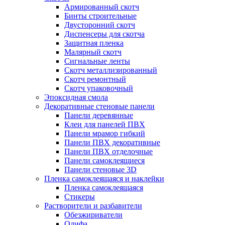
Армированный скотч
Бинты строительные
Двусторонний скотч
Диспенсеры для скотча
Защитная пленка
Малярный скотч
Сигнальные ленты
Скотч металлизированный
Скотч ремонтный
Скотч упаковочный
Эпоксидная смола
Декоративные стеновые панели
Панели деревянные
Клеи для панелей ПВХ
Панели мрамор гибкий
Панели ПВХ декоративные
Панели ПВХ отделочные
Панели самоклеящиеся
Панели стеновые 3D
Пленка самоклеящаяся и наклейки
Пленка самоклеящаяся
Стикеры
Растворители и разбавители
Обезжириватели
Олифа