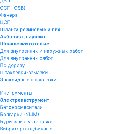
ДВП
ОСП (OSB)
Фанера
ЦСП
Шланги резиновые и пвх
Асболист, паронит
Шпаклевки готовые
Для внутренних и наружных работ
Для внутренних работ
По дереву
Шпаклевки-замазки
Эпоксидные шпаклевки
Инструменты
Электроинструмент
Бетоносмесители
Болгарки (УШМ)
Бурильные установки
Вибраторы глубинные