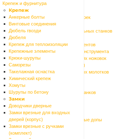
Крепеж и фурнитура
Расходные материалы и оснастка
Крепеж
Аккумуляторы, зарядные устройства
Анкерные болты
Аксессуары и моющие средства для моек
Винтовые соединения
Биты, насадки на шуруповерт
Дюбель гвозди
Оснастка для болгарки (УШМ) и точильных станков
Дюбеля
Оснастка для дрелей и граверов
Крепеж для теплоизоляции
Оснастка для измерительных инструментов
Крепежные элементы
Оснастка для клеящего и крепежного инструмента
Крюки-шурупы
Оснастка для лобзиков и электрических ножовок
Саморезы
Оснастка для мультитула (реноватора)
Такелажная оснастка
Оснастка для перфораторов и отбойных молотков
Химический крепеж
Оснастка для пил дисковых
Хомуты
Оснастка для пылесосов
Шурупы по бетону
Оснастка для фрезеров, рубанков и станков
Замки
Оснастка для садовых инструментов
Доводчики дверные
Пневмоинструмент
Замки врезные для входных
Щетки графит (коллекторные)
дверей (корпус)
Электроды, маски сварочные, сварочные допы
Замки врезные с ручками
Умный дом
(комплект)
Сантехника