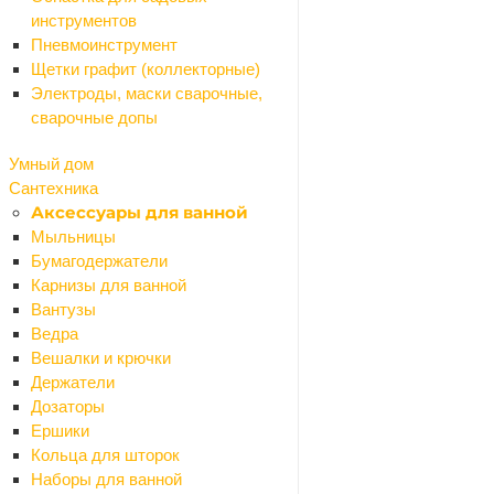
Дождеприемники
инструментов
Дренажные системы
Пневмоинструмент
Комплектующие
Щетки графит (коллекторные)
Лотки
Электроды, маски сварочные,
Люки
сварочные допы
Решетки
Гидроизоляция
Умный дом
Назад
Сантехника
Гидроизоляция
Аксессуары для ванной
Битумные мастики
Мыльницы
Битумный праймер
Бумагодержатели
Гидроизоляционные ленты
Карнизы для ванной
Гидроизоляция сухая
Вантузы
Гидропломбы
Ведра
Обмазочная гидроизоляция
Вешалки и крючки
Профилированная мембрана
Держатели
Рубероид
Дозаторы
Рулонная гидроизоляция
Ершики
Укрывной материал
Кольца для шторок
Гипсокартон и профиля
Наборы для ванной