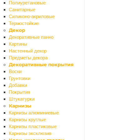
Шланги резиновые и пвх
Полиуретановые
Асболист, паронит
Санитарные
Шпаклевки готовые
Силиконо-акриловые
Назад
Термостойкие
Шпаклевки готовые
Декор
Для внутренних и наружных работ
Декоративные панно
Для внутренних работ
Картины
По дереву
Настенный декор
Шпаклевки-замазки
Предметы декора
Эпоксидные шпаклевки
Декоративные покрытия
Инструменты
Воски
Назад
Грунтовки
Инструменты
Добавки
Электроинструмент
Покрытия
Назад
Штукатурки
Электроинструмент
Карнизы
Бетоносмесители
Карнизы алюминиевые
Болгарки (УШМ)
Карнизы круглые
Бурильные установки
Карнизы пластиковые
Вибраторы глубинные
Карнизы эксклюзив
Газовое, газосварочное оборудование