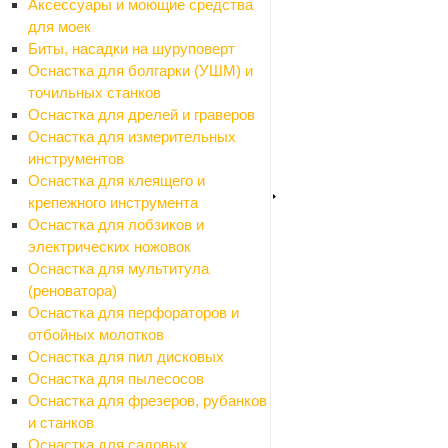
Аксессуары и моющие средства
Стройматериалы
для моек
Назад
Биты, насадки на шуруповерт
Стройматериалы
Оснастка для болгарки (УШМ) и
Алюминиевые листы и профиля
точильных станков
Назад
Оснастка для дрелей и граверов
Алюминиевые листы и профиля
Оснастка для измерительных
Листы алюминиевые
инструментов
Профили алюминиевые
Оснастка для клеящего и
Арматура, проволока, трубы стальные
крепежного инструмента
Назад
Оснастка для лобзиков и
Арматура, проволока, трубы стальные
электрических ножовок
Арматура
Оснастка для мультитула
Заглушки
(реноватора)
Полосы стальные
Оснастка для перфораторов и
Проволока
отбойных молотков
Трубы стальные
Оснастка для пил дисковых
Уголки стальные
Оснастка для пылесосов
Водоотвод
Оснастка для фрезеров, рубанков
Назад
и станков
Водоотвод
Оснастка для садовых