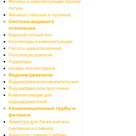
Люки ревизионные
Фитинги и комплектующие бронза/
Профили для плитки
латунь
Столярные изделия
Фитинги стальные и чугунные
Назад
Система водяного
Столярные изделия
отопления
Брус, доска
Водяной теплый пол
Двери и комплектующие
Коллекторы и комплектующие
Полки мебельные
Насосы циркуляционные
Щиты мебельные
Полотенцесушители
Строительные блоки
Радиаторы
Сухие смеси
Шкафы коллекторные
Назад
Водонагреватели
Сухие смеси
Водонагреватели накопительные
Добавки
Водонагреватели проточные
Гипс
Комплектующие для
Известь
водонагревателей
Крошка гранитная
Канализационные трубы и
Мел
фитинги
Песок
Арматура для бачка унитаза
Цемент
(наливная и сливная)
Грунтовки
Арматура сливная (сифоны,