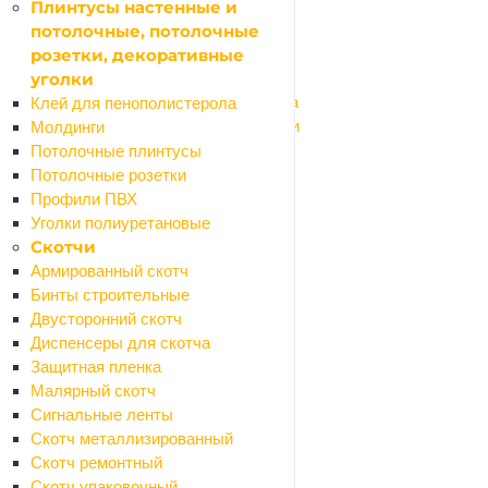
Назад
Плинтусы настенные и
Инструмент ручной
потолочные, потолочные
Емкости строительные
розетки, декоративные
Инструмент малярно-штукатурный
уголки
Инструмент для резки кафеля и стекла
Клей для пенополистерола
Инструмент для шлифования и заточки
Молдинги
Ключи гаечные, головки торцевые
Потолочные плинтусы
Ломы, гвоздодеры, монтировки, кирки
Потолочные розетки
Напильники, надфили
Профили ПВХ
Ножи и лезвия
Уголки полиуретановые
Ножницы бытовые
Скотчи
Ножницы по металлу
Армированный скотч
Отвертки
Бинты строительные
Пистолеты для пены и герметиков
Двусторонний скотч
Шарнирно-губцевый инструмент
Диспенсеры для скотча
Резьбонарезной инструмент
Защитная пленка
Столярный инструмент
Малярный скотч
Зажимный инструмент
Сигнальные ленты
Такелаж
Скотч металлизированный
Измерительный инструмент
Скотч ремонтный
Назад
Скотч упаковочный