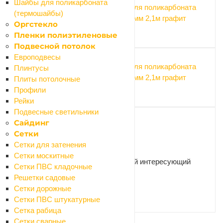
Шайбы для поликарбоната
Профиль для поликарбоната
(термошайбы)
торцевой 8мм 2,1м графит
Оргстекло
102.30 ₽
Пленки полиэтиленовые
Подвесной потолок
Европодвесы
Профиль для поликарбоната
Плинтусы
торцевой 6мм 2,1м графит
Плиты потолочные
88.35 ₽
Профили
Рейки
Подвесные светильники
Сайдинг
Сетки
Нужна консультация?
Сетки для затенения
Сетки москитные
Наши специалисты ответят на любой интересующий
Сетки ПВС кладочные
вопрос
Решетки садовые
Сетки дорожные
Сетки ПВС штукатурные
ЗАДАТЬ ВОПРОС
Сетка рабица
Сетки сварные