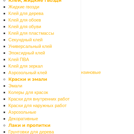
Клеи, жидкие гвозди
Гайковерты
Жидкие гвозди
Генераторы
Клей для дерева
Граверы
Клей для обоев
Дрели сетевые
Клей для обуви
Клеящий электроинструмент
Клей для пластмассы
Компрессоры
Секундный клей
Красящий электроинструмент
Универсальный клей
Крепежный электроинструмент
Эпоксидный клей
Лобзики
Клей ПВА
Миксеры строительные
Клей для зеркал
Мотобуры, мотопомпы, виброплиты бензиновые
Аэрозольный клей
Мультитулы
Краски и эмали
Наборы электроинструмента
Эмали
Ножницы по металлу эл.
Колеры для красок
Отбойные молотки
Краски для внутренних работ
Отвертки аккумуляторные
Краски для наружных работ
Перфораторы
Аэрозольные
Пилы
Декоративные
Плиткорезы дисковые ручные
Лаки и пропитки
Пылесосы строительные
Грунтовки для дерева