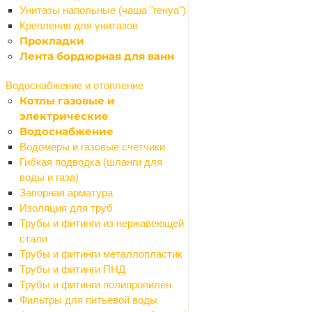
Рейки
Унитазы напольные (чаша "генуа")
Подвесные светильники
Крепления для унитазов
Сайдинг
Прокладки
Сетки
Лента бордюрная для ванн
Назад
Сетки
Водоснабжение и отопление
Сетки для затенения
Котлы газовые и
Сетки москитные
электрические
Сетки ПВС кладочные
Водоснабжение
Решетки садовые
Водомеры и газовые счетчики
Сетки дорожные
Гибкая подводка (шланги для
Сетки ПВС штукатурные
воды и газа)
Сетка рабица
Запорная арматура
Сетки сварные
Изоляция для труб
Сетки тканные
Трубы и фитинги из нержавеющей
Стеклоткань
стали
Средства для укладки плитки
Трубы и фитинги металлопластик
Назад
Трубы и фитинги ПНД
Средства для укладки плитки
Трубы и фитинги полипропилен
Крестики для кафеля и СВП
Фильтры для питьевой воды