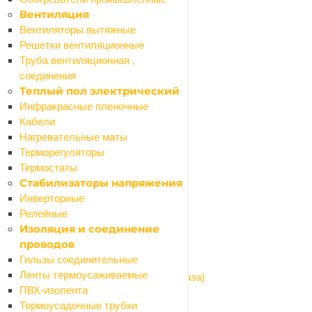
Биде
Вентиляция
Крышки (сиденья) на унитаз
Вентиляторы вытяжные
Писсуары
Решетки вентиляционные
Раковины, умывальники
Труба вентиляционная ,
Унитазы компакт
соединения
Унитазы подвесные
Теплый пол электрический
Унитазы напольные (чаша "генуа")
Инфракрасные пленочные
Крепления для унитазов
Кабели
Прокладки
Нагревательные маты
Лента бордюрная для ванн
Терморегуляторы
Водоснабжение и отопление
Термостаты
Назад
Стабилизаторы напряжения
Водоснабжение и отопление
Инверторные
Котлы газовые и электрические
Релейные
Водоснабжение
Изоляция и соединение
Назад
проводов
Водоснабжение
Гильзы соединительные
Водомеры и газовые счетчики
Ленты термоусаживаемые
Гибкая подводка (шланги для воды и газа)
ПВХ-изолента
Запорная арматура
Термоусадочные трубки
Изоляция для труб