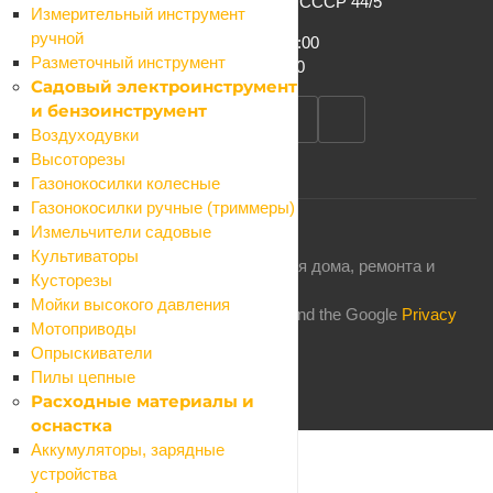
г. Сочи, ул. Конституции СССР 44/5
Измерительный инструмент
ручной
Пн-Сб: 8:00 – 19:00
Разметочный инструмент
Вс: 8:00 – 17:00
Садовый электроинструмент
и бензоинструмент
Воздуходувки
Высоторезы
Газонокосилки колесные
Газонокосилки ручные (триммеры)
Измельчители садовые
Культиваторы
2026 © Комфорт: магазин товаров для дома, ремонта и
Кусторезы
строительства
Мойки высокого давления
This site is protected by reCAPTCHA and the Google
Privacy
Мотоприводы
Policy
and
Terms of Service
apply.
Опрыскиватели
Пилы цепные
Расходные материалы и
оснастка
Каталог
Аккумуляторы, зарядные
Назад
устройства
Каталог