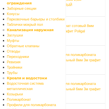
ограждения
ПРОЗРАЧНЫЙ
Заборные секции
111.60 ₽
Конусы
Парковочные барьеры и столбики
Таблички мокрый пол
Поликарбонат сотовый 8мм
Канализация наружная
2,1х3,0м графит Poligal
Заглушки
6 789 ₽
Муфты
Обратные клапаны
Отводы
Профиль для поликарбоната
Переходники
соединительный 8мм 3м графит
Ревизия
372 ₽
Тройники
Трубы
Кровля и водостоки
Водосточная система
Профиль для поликарбоната
металлическая
соединительный 6мм 3м графит
Козырьки
325.50 ₽
Поликарбонат
Профили для поликарбоната