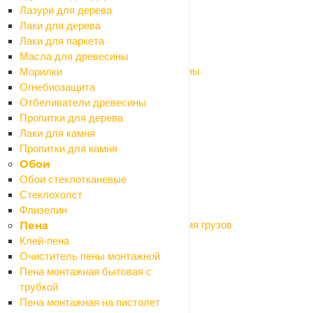
Рубанки эл.
Лазури для дерева
Сварочные аппараты
Лаки для дерева
Фены технические (строительные)
Лаки для паркета
Фрезеры
Масла для древесины
Шлифмашины и полировальные машины
Морилки
Штроборезы
Огнебиозащита
Шуруповерты
Отбеливатели древесины
Станки
Пропитки для дерева
Оборудование для мастерской
Лаки для камня
Назад
Пропитки для камня
Оборудование для мастерской
Обои
Автомобильные аксессуары
Обои стеклотканевые
Верстаки, подставки, распоры
Стеклохолст
Магнитные крепления
Флизелин
Оборудование для подъёма и крепления грузов
Пена
Системы хранения
Клей-пена
Тачки и тележки
Очиститель пены монтажной
Лестницы
Пена монтажная бытовая с
Паяльное оборудование
трубкой
Инструмент ручной
Пена монтажная на пистолет