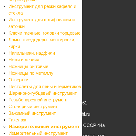
Партнеры
Инструмент для резки кафеля и
Карта сайта
стекла
Информация
Инструмент для шлифования и
Контакты
заточки
Условия оплаты
Ключи гаечные, головки торцевые
Условия доставки
Ломы, гвоздодеры, монтировки,
Гарантия на товар
кирки
Реквизиты
Напильники, надфили
Политика
Ножи и лезвия
Помощь
Ножницы бытовые
Условия оплаты
Ножницы по металлу
Условия доставки
Отвертки
Гарантия на товар
Пистолеты для пены и герметиков
Вопрос-ответ
Шарнирно-губцевый инструмент
Резьбонарезной инструмент
+7 (862) 261-61-61
Столярный инструмент
Зажимный инструмент
info@komfort-sochi.ru
Такелаж
г. Сочи, ул. Конституции СССР 44а
Измерительный инструмент
Измерительный инструмент