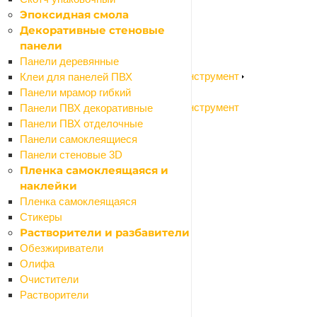
Измерительный инструмент
Эпоксидная смола
Измерительный инструмент
Декоративные стеновые
Измерительный инструмент ручной
панели
Разметочный инструмент
Панели деревянные
Садовый электроинструмент и бензоинструмент
Клеи для панелей ПВХ
Назад
Панели мрамор гибкий
Садовый электроинструмент и бензоинструмент
Панели ПВХ декоративные
Воздуходувки
Панели ПВХ отделочные
Высоторезы
Панели самоклеящиеся
Газонокосилки колесные
Панели стеновые 3D
Газонокосилки ручные (триммеры)
Пленка самоклеящаяся и
Измельчители садовые
наклейки
Культиваторы
Пленка самоклеящаяся
Кусторезы
Стикеры
Мойки высокого давления
Растворители и разбавители
Мотоприводы
Обезжириватели
Опрыскиватели
Олифа
Пилы цепные
Очистители
Расходные материалы и оснастка
Растворители
Назад