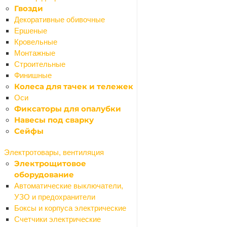
Гвозди
Сушилки для рук
Декоративные обивочные
Сиденья для ванной
Ершеные
Шторки для ванной
Кровельные
Душевые кабины, поддоны
Монтажные
Назад
Строительные
Душевые кабины, поддоны
Финишные
Душевые двери
Колеса для тачек и тележек
Душевые кабины
Оси
Душевые ограждения
Фиксаторы для опалубки
Душевые уголки
Навесы под сварку
Поддоны
Сейфы
Уплотнители
Ролики для душевых кабин
Электротовары, вентиляция
Зеркала
Электрощитовое
Мебель для ванной комнаты
оборудование
Назад
Автоматические выключатели,
Мебель для ванной комнаты
УЗО и предохранители
Тумбы
Боксы и корпуса электрические
Шкафы
Счетчики электрические
Смесители