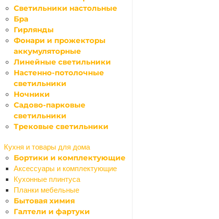
Светильники настольные
Назад
Бра
Герметики
Гирлянды
Силиконовые
Фонари и прожекторы
Акриловые
аккумуляторные
Битумные
Линейные светильники
Виброакустические
Настенно-потолочные
Гибридные
светильники
Каучуковые
Ночники
Полиуретановые
Садово-парковые
Санитарные
светильники
Силиконо-акриловые
Трековые светильники
Термостойкие
Декор
Кухня и товары для дома
Назад
Бортики и комплектующие
Декор
Аксессуары и комплектующие
Декоративные панно
Кухонные плинтуса
Картины
Планки мебельные
Настенный декор
Бытовая химия
Предметы декора
Галтели и фартуки
Декоративные покрытия