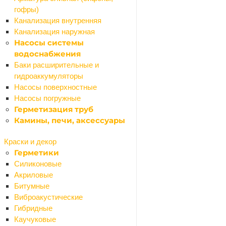
Затирки для плитки
гофры)
Кладочная смесь
Канализация внутренняя
Наливной пол, стяжка
Канализация наружная
Плиточный клей
Насосы системы
Шпаклевки сухие
водоснабжения
Штукатурки сухие
Баки расширительные и
Теплоизоляция и шумоизоляция
гидроаккумуляторы
Назад
Насосы поверхностные
Теплоизоляция и шумоизоляция
Насосы погружные
Минеральная вата
Герметизация труб
Пенополистирольные плиты
Камины, печи, аксессуары
Поролон и синтепон
Фасадные и кровельные пленки
Краски и декор
Древесно-плитные материалы
Герметики
Назад
Силиконовые
Древесно-плитные материалы
Акриловые
ДВП
Битумные
ОСП (OSB)
Виброакустические
Фанера
Гибридные
ЦСП
Каучуковые