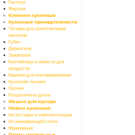
Галтели
Назад
Фартуки
Декоративные покрытия
Клеенки кухонные
Воски
Кухонные принадлежности
Грунтовки
Техника для приготовления
Добавки
напитков
Покрытия
Губки
Штукатурки
Держатели
Карнизы
Зажигалки
Назад
Контейнеры и емкости для
Карнизы
продуктов
Карнизы алюминиевые
Крышки для консервирования
Карнизы круглые
Кухонная техника
Карнизы пластиковые
Прочее
Карнизы эксклюзив
Разделочные доски
Клеи, жидкие гвозди
Мешки для мусора
Назад
Мойки кухонные
Клеи, жидкие гвозди
Аксессуары и комплектующие
Жидкие гвозди
Из нержавеющей стали
Клей для дерева
Мраморные
Клей для обоев
Плиты настольные