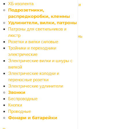
ХБ-изолента
Трубы и фитинги из нержавеющей стали
Подрозетники,
Трубы и фитинги металлопластик
распредкоробки, клеммы
Трубы и фитинги ПНД
Удлинители, вилки, патроны
Трубы и фитинги полипропилен
Патроны для светильников и
Фильтры для питьевой воды
люстр
Фитинги и комплектующие бронза/латунь
Розетки и вилки силовые
Фитинги стальные и чугунные
Тройники и переходники
Система водяного отопления
электрические
Назад
Электрические вилки и шнуры с
Система водяного отопления
вилкой
Водяной теплый пол
Электрические колодки и
Коллекторы и комплектующие
переносные розетки
Насосы циркуляционные
Электрические удлинители
Полотенцесушители
Звонки
Радиаторы
Беспроводные
Шкафы коллекторные
Кнопки
Водонагреватели
Проводные
Назад
Фонари и батарейки
Водонагреватели
Водонагреватели накопительные