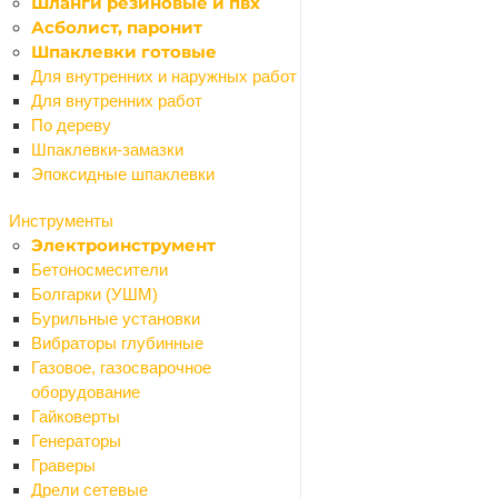
Шланги резиновые и пвх
Асболист, паронит
Шпаклевки готовые
Для внутренних и наружных работ
Для внутренних работ
По дереву
Ваше имя
*
Шпаклевки-замазки
Эпоксидные шпаклевки
Инструменты
Телефон
*
Электроинструмент
Бетоносмесители
Болгарки (УШМ)
Бурильные установки
Email
Вибраторы глубинные
Газовое, газосварочное
оборудование
Гайковерты
Вопрос
*
Генераторы
Граверы
Дрели сетевые