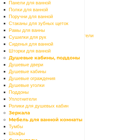
Назад
Панели для ванной
Гипсокартон и профиля
Полки для ванной
Гипсокартон
Поручни для ванной
Профиля для гипсокартона
Стаканы для зубных щеток
Сетки армирующие
Рамы для ванны
Соединители для профилей и уплотнители
Сушилки для рук
Заборные секции, ограждения
Сиденья для ванной
Назад
Шторки для ванной
Заборные секции, ограждения
Душевые кабины, поддоны
Заборные секции
Душевые двери
Конусы
Душевые кабины
Парковочные барьеры и столбики
Душевые ограждения
Таблички мокрый пол
Душевые уголки
Канализация наружная
Поддоны
Назад
Уплотнители
Канализация наружная
Ролики для душевых кабин
Заглушки
Зеркала
Муфты
Мебель для ванной комнаты
Обратные клапаны
Тумбы
Отводы
Шкафы
Переходники