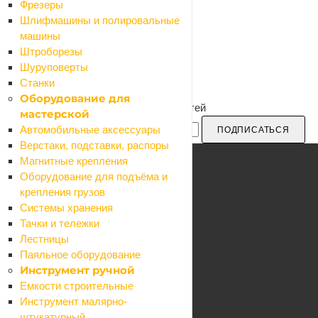
Фрезеры
Шлифмашины и полировальные
машины
Штроборезы
Шуруповерты
Станки
Оборудование для
Будьте в курсе наших акций и новостей
мастерской
Автомобильные аксессуары
ПОДПИСАТЬСЯ
Верстаки, подставки, распоры
Магнитные крепления
Оборудование для подъёма и
крепления грузов
Каталог
Системы хранения
Акции
Тачки и тележки
Бренды
Лестницы
Блог
Паяльное оборудование
Компания
Инструмент ручной
О компании
Емкости строительные
Карьера
Инструмент малярно-
Контакты
штукатурный