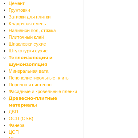
Сообщение
Цемент
Грунтовки
Затирки для плитки
Кладочная смесь
Наливной пол, стяжка
Плиточный клей
Шпаклевки сухие
Штукатурки сухие
Я согласен на
обработку персональных данных
Теплоизоляция и
шумоизоляция
ОТПРАВИТЬ
Минеральная вата
Пенополистирольные плиты
Поролон и синтепон
Фасадные и кровельные пленки
Древесно-плитные
материалы
ДВП
ОСП (OSB)
Фанера
ЦСП