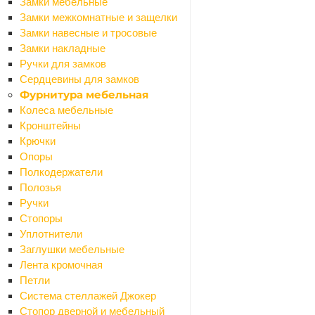
Замки мебельные
Назад
Замки межкомнатные и защелки
Сантехника
Замки навесные и тросовые
Аксессуары для ванной
Замки накладные
Назад
Ручки для замков
Аксессуары для ванной
Сердцевины для замков
Мыльницы
Фурнитура мебельная
Бумагодержатели
Колеса мебельные
Карнизы для ванной
Кронштейны
Вантузы
Крючки
Ведра
Опоры
Вешалки и крючки
Полкодержатели
Держатели
Полозья
Дозаторы
Ручки
Ершики
Стопоры
Кольца для шторок
Уплотнители
Наборы для ванной
Заглушки мебельные
Панели для ванной
Лента кромочная
Полки для ванной
Петли
Поручни для ванной
Система стеллажей Джокер
Стаканы для зубных щеток
Стопор дверной и мебельный
Рамы для ванны