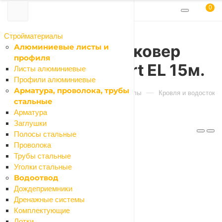
0
Стройматериалы
Подкладочный ковер
Алюминиевые листы и
профиля
Дёке PIE Comfort EL 15м.
Листы алюминиевые
Профили алюминиевые
Арматура, проволока, трубы
Главная
Каталог
Стройматериалы
Кровля и водостоки
стальные
Арматура
Заглушки
Код: 097967
Полосы стальные
Проволока
Трубы стальные
Уголки стальные
Характеристики
Водоотвод
Отзывы
Дождеприемники
Как купить
Дренажные системы
Оплата
Комплектующие
Доставка
Лотки