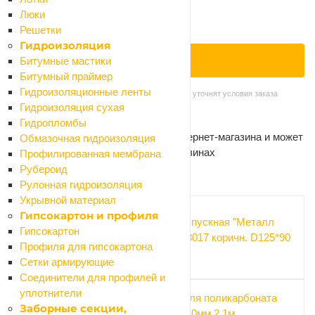
Люки
Нет в наличии
Решетки
Нашли дешевле?
Гидроизоляция
Битумные мастики
ПОД ЗАКАЗ
Битумный праймер
Гидроизоляционные ленты
Наши менеджеры обязательно свяжутся с вами и уточнят условия заказа
Самовывоз сегодня - бесплатно
Гидроизоляция сухая
Доставка завтра - от 300 ₽
Гидропломбы
Цена действительна только для интернет-магазина и может
Обмазочная гидроизоляция
отличаться от цен в розничных магазинах
Профилированная мембрана
Рубероид
Рекомендуем
Рулонная гидроизоляция
Укрывной материал
Гипсокартон и профиля
Воронка выпускная "Металл
Гипсокартон
Профиль" 8017 коричн. D125*90
Профиля для гипсокартона
GS
Сетки армирующие
Соединители для профилей и
уплотнители
Профиль для поликарбоната
Заборные секции,
торцевой_10мм 2,1м