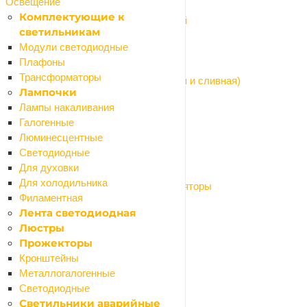
Освещение
Водонагреватели проточные
Комплектующие к
Комплектующие для водонагревателей
светильникам
Канализационные трубы и фитинги
Модули светодиодные
Назад
Плафоны
Канализационные трубы и фитинги
Трансформаторы
Арматура для бачка унитаза (наливная и сливная)
Лампочки
Арматура сливная (сифоны, гофры)
Лампы накаливания
Канализация внутренняя
Галогенные
Канализация наружная
Люминесцентные
Насосы системы водоснабжения
Светодиодные
Назад
Для духовки
Насосы системы водоснабжения
Для холодильника
Баки расширительные и гидроаккумуляторы
Филаментная
Насосы поверхностные
Лента светодиодная
Насосы погружные
Люстры
Герметизация труб
Прожекторы
Камины, печи, аксессуары
Кронштейны
Краски и декор
Металлогалогенные
Назад
Светодиодные
Краски и декор
Светильники аварийные
Герметики