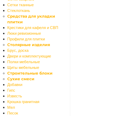
Сетки тканные
Ваше имя
*
Стеклоткань
Средства для укладки
плитки
Крестики для кафеля и СВП
Телефон
*
Люки ревизионные
Профили для плитки
Столярные изделия
Брус, доска
Email
Двери и комплектующие
Полки мебельные
Щиты мебельные
Название товара
*
Строительные блоки
Сухие смеси
Добавки
Гипс
Ссылка на товар другого магазина
*
Известь
Крошка гранитная
Мел
Песок