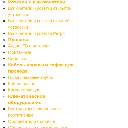
Розетки и выключатели
Назад
Включатели и розетки открытой
Смесители
установки
Смесители для биде
Включатели и розетки скрытой
Смесители для ванной
установки
Смесители для душа
Включатели и розетки Ретро
Смесители для кухни
Провода
Смесители для раковины (кобра)
Аудио, ТВ и интернет
Комплектующие для смесителей
Монтажные
Стойки душевые
Силовые
Ванны
Кабель-каналы и гофра для
Назад
провода
Ванны
Гофрированные трубы
Экраны для ванн
Кабель-канал
Акриловые
Комплектующие
Панели для экранов
Климатическое
Рамы для экранов
оборудование
Стальные
Вентиляторы напольные и
Санфаянс
портативные
Назад
Обогреватели бытовые
Санфаянс
Обогреватели промышленные