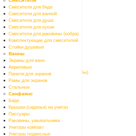
Смесители
Ревизия
Смесители для биде
Тройники
Смесители для ванной
Трубы
Смесители для душа
Кровля и водостоки
Смесители для кухни
Назад
Смесители для раковины (кобра)
Кровля и водостоки
Комплектующие для смесителей
Водосточная система металлическая
Стойки душевые
Козырьки
Ванны
Поликарбонат
Экраны для ванн
Профили для поликарбоната
Акриловые
Шайбы для поликарбоната (термошайбы)
Панели для экранов
Оргстекло
Рамы для экранов
Пленки полиэтиленовые
Стальные
Подвесной потолок
Санфаянс
Назад
Биде
Подвесной потолок
Крышки (сиденья) на унитаз
Европодвесы
Писсуары
Плинтусы
Раковины, умывальники
Плиты потолочные
Унитазы компакт
Профили
Унитазы подвесные