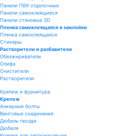
Панели ПВХ отделочные
Панели самоклеящиеся
Панели стеновые 3D
Пленка самоклеящаяся и наклейки
Пленка самоклеящаяся
Стикеры
Растворители и разбавители
Обезжириватели
Олифа
Очистители
Растворители
Крепеж и фурнитура
Крепеж
Анкерные болты
Винтовые соединения
Дюбель гвозди
Дюбеля
Крепеж для теплоизоляции