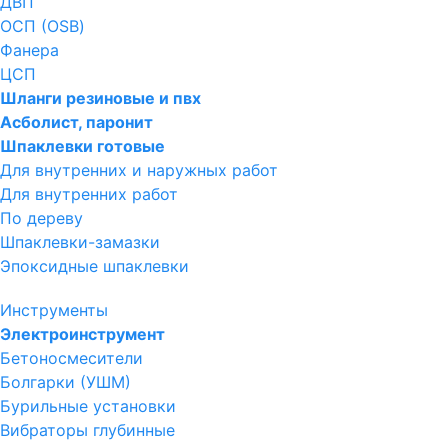
ДВП
ОСП (OSB)
Фанера
ЦСП
Шланги резиновые и пвх
Асболист, паронит
Шпаклевки готовые
Для внутренних и наружных работ
Для внутренних работ
По дереву
Шпаклевки-замазки
Эпоксидные шпаклевки
Инструменты
Электроинструмент
Бетоносмесители
Болгарки (УШМ)
Бурильные установки
Вибраторы глубинные