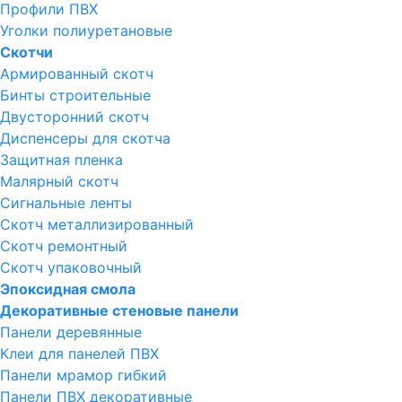
Профили ПВХ
Уголки полиуретановые
Скотчи
Армированный скотч
Бинты строительные
Двусторонний скотч
Диспенсеры для скотча
Защитная пленка
Малярный скотч
Сигнальные ленты
Скотч металлизированный
Скотч ремонтный
Скотч упаковочный
Эпоксидная смола
Декоративные стеновые панели
Панели деревянные
Клеи для панелей ПВХ
Панели мрамор гибкий
Панели ПВХ декоративные