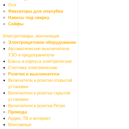
Дозаторы
Оси
Ершики
Фиксаторы для опалубки
Кольца для шторок
Навесы под сварку
Наборы для ванной
Сейфы
Панели для ванной
Полки для ванной
Электротовары, вентиляция
Поручни для ванной
Электрощитовое оборудование
Стаканы для зубных щеток
Автоматические выключатели,
Рамы для ванны
УЗО и предохранители
Сушилки для рук
Боксы и корпуса электрические
Сиденья для ванной
Счетчики электрические
Шторки для ванной
Розетки и выключатели
Душевые кабины, поддоны
Включатели и розетки открытой
Назад
установки
Душевые кабины, поддоны
Включатели и розетки скрытой
Душевые двери
установки
Душевые кабины
Включатели и розетки Ретро
Душевые ограждения
Провода
Душевые уголки
Аудио, ТВ и интернет
Поддоны
Монтажные