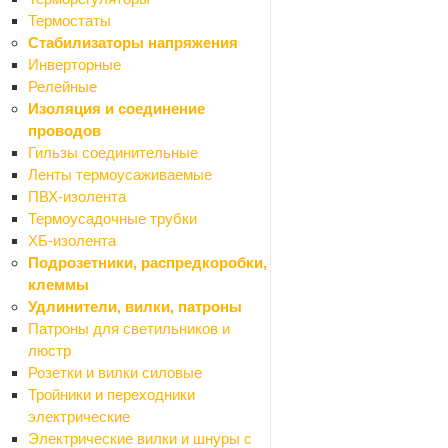
Экраны для ванн
Термостаты
Акриловые
Стабилизаторы напряжения
Панели для экранов
Инверторные
Рамы для экранов
Релейные
Стальные
Изоляция и соединение
Санфаянс
проводов
Назад
Гильзы соединительные
Санфаянс
Ленты термоусаживаемые
Биде
ПВХ-изолента
Крышки (сиденья) на унитаз
Термоусадочные трубки
Писсуары
ХБ-изолента
Раковины, умывальники
Подрозетники, распредкоробки,
Унитазы компакт
клеммы
Унитазы подвесные
Удлинители, вилки, патроны
Унитазы напольные (чаша "генуа")
Патроны для светильников и
Крепления для унитазов
люстр
Прокладки
Розетки и вилки силовые
Лента бордюрная для ванн
Тройники и переходники
Водоснабжение и отопление
электрические
Назад
Электрические вилки и шнуры с