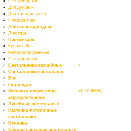
Коллекторы и комплектующие
Светодиодные
Насосы циркуляционные
Для духовки
Полотенцесушители
Для холодильника
Радиаторы
Филаментная
Шкафы коллекторные
Лента светодиодная
Водонагреватели
Люстры
Назад
Прожекторы
Водонагреватели
Кронштейны
Водонагреватели накопительные
Металлогалогенные
Водонагреватели проточные
Светодиодные
Комплектующие для водонагревателей
Светильники аварийные
Канализационные трубы и фитинги
Светильники настольные
Назад
Бра
Канализационные трубы и фитинги
Гирлянды
Арматура для бачка унитаза (наливная и сливная)
Фонари и прожекторы
Арматура сливная (сифоны, гофры)
аккумуляторные
Канализация внутренняя
Линейные светильники
Канализация наружная
Настенно-потолочные
Насосы системы водоснабжения
светильники
Назад
Ночники
Насосы системы водоснабжения
Садово-парковые светильники