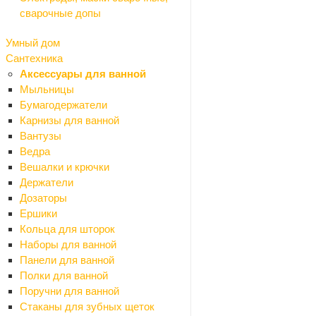
Арматура
сварочные допы
Заглушки
Полосы стальные
Умный дом
Проволока
Сантехника
Трубы стальные
Аксессуары для ванной
Уголки стальные
Мыльницы
Водоотвод
Бумагодержатели
Назад
Карнизы для ванной
Водоотвод
Вантузы
Дождеприемники
Ведра
Дренажные системы
Вешалки и крючки
Комплектующие
Держатели
Лотки
Дозаторы
Люки
Ершики
Решетки
Кольца для шторок
Гидроизоляция
Наборы для ванной
Назад
Панели для ванной
Гидроизоляция
Полки для ванной
Битумные мастики
Поручни для ванной
Битумный праймер
Стаканы для зубных щеток
Гидроизоляционные ленты