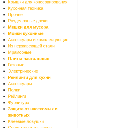
Термостойкие
Крышки для консервирования
Декор
Кухонная техника
Назад
Прочее
Декор
Разделочные доски
Декоративные панно
Мешки для мусора
Картины
Мойки кухонные
Настенный декор
Аксессуары и комплектующие
Предметы декора
Из нержавеющей стали
Декоративные покрытия
Мраморные
Назад
Плиты настольные
Декоративные покрытия
Газовые
Воски
Электрические
Грунтовки
Рейлинги для кухни
Добавки
Аксессуары
Покрытия
Полки
Штукатурки
Рейлинги
Карнизы
Фурнитура
Назад
Защита от насекомых и
Карнизы
животных
Карнизы алюминиевые
Клеевые ловушки
Карнизы круглые
Средства от грызунов