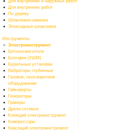
Для внутренних и наружных работ
Для внутренних работ
По дереву
Шпаклевки-замазки
Эпоксидные шпаклевки
Инструменты
Электроинструмент
Бетоносмесители
Болгарки (УШМ)
Бурильные установки
Вибраторы глубинные
Газовое, газосварочное
оборудование
Гайковерты
Ваше имя
*
Генераторы
Граверы
Дрели сетевые
Клеящий электроинструмент
Телефон
*
Компрессоры
Красящий электроинструмент