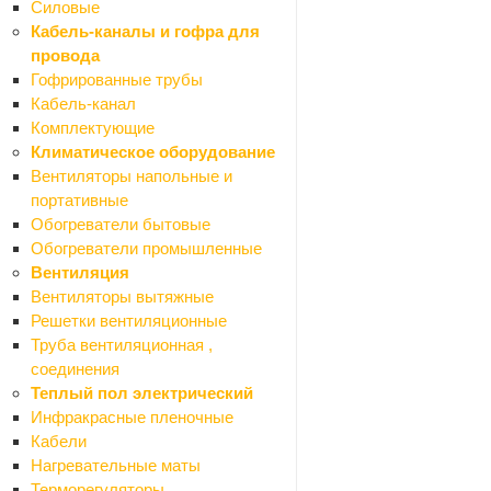
Уплотнители
Силовые
Ролики для душевых кабин
Кабель-каналы и гофра для
Зеркала
провода
Мебель для ванной комнаты
Гофрированные трубы
Назад
Кабель-канал
Мебель для ванной комнаты
Комплектующие
Тумбы
Климатическое оборудование
Шкафы
Вентиляторы напольные и
Смесители
портативные
Назад
Обогреватели бытовые
Смесители
Обогреватели промышленные
Смесители для биде
Вентиляция
Смесители для ванной
Вентиляторы вытяжные
Смесители для душа
Решетки вентиляционные
Смесители для кухни
Труба вентиляционная ,
Смесители для раковины (кобра)
соединения
Комплектующие для смесителей
Теплый пол электрический
Стойки душевые
Инфракрасные пленочные
Ванны
Кабели
Назад
Нагревательные маты
Ванны
Терморегуляторы