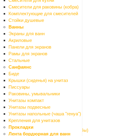
Смесители для кухни
Таблички мокрый пол
Смесители для раковины (кобра)
Канализация наружная
Комплектующие для смесителей
Назад
Стойки душевые
Канализация наружная
Ванны
Заглушки
Экраны для ванн
Муфты
Акриловые
Обратные клапаны
Панели для экранов
Отводы
Рамы для экранов
Переходники
Стальные
Ревизия
Санфаянс
Тройники
Биде
Трубы
Крышки (сиденья) на унитаз
Кровля и водостоки
Писсуары
Назад
Раковины, умывальники
Кровля и водостоки
Унитазы компакт
Водосточная система металлическая
Унитазы подвесные
Козырьки
Унитазы напольные (чаша "генуа")
Поликарбонат
Крепления для унитазов
Профили для поликарбоната
Прокладки
Шайбы для поликарбоната (термошайбы)
Лента бордюрная для ванн