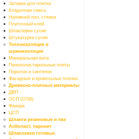
Затирки для плитки
Название товара
*
Кладочная смесь
Наливной пол, стяжка
Плиточный клей
Шпаклевки сухие
Ссылка на товар другого магазина
*
Штукатурки сухие
Теплоизоляция и
шумоизоляция
Минеральная вата
Сообщение
Пенополистирольные плиты
Поролон и синтепон
Фасадные и кровельные пленки
Древесно-плитные материалы
ДВП
ОСП (OSB)
Фанера
Я согласен на
обработку персональных данных
ЦСП
Шланги резиновые и пвх
Асболист, паронит
ОТПРАВИТЬ
Шпаклевки готовые