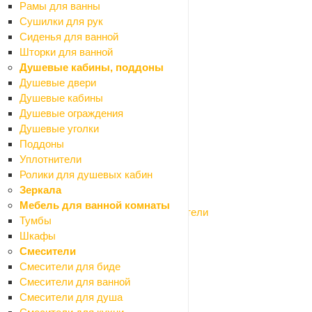
Рамы для ванны
Гидроизоляция сухая
Сушилки для рук
Гидропломбы
Сиденья для ванной
Обмазочная гидроизоляция
Шторки для ванной
Профилированная мембрана
Душевые кабины, поддоны
Рубероид
Душевые двери
Рулонная гидроизоляция
Душевые кабины
Укрывной материал
Душевые ограждения
Гипсокартон и профиля
Душевые уголки
Назад
Поддоны
Гипсокартон и профиля
Уплотнители
Гипсокартон
Ролики для душевых кабин
Профиля для гипсокартона
Зеркала
Сетки армирующие
Мебель для ванной комнаты
Соединители для профилей и уплотнители
Тумбы
Заборные секции, ограждения
Шкафы
Назад
Смесители
Заборные секции, ограждения
Смесители для биде
Заборные секции
Смесители для ванной
Конусы
Смесители для душа
Парковочные барьеры и столбики