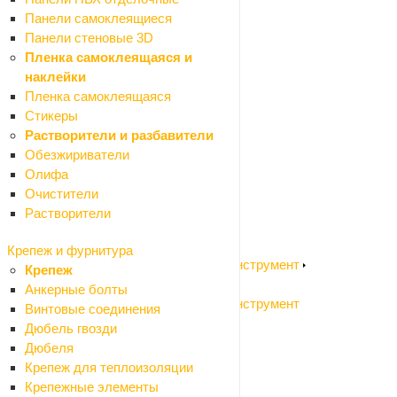
Отвертки
Панели самоклеящиеся
Пистолеты для пены и герметиков
Панели стеновые 3D
Шарнирно-губцевый инструмент
Пленка самоклеящаяся и
Резьбонарезной инструмент
наклейки
Столярный инструмент
Пленка самоклеящаяся
Зажимный инструмент
Стикеры
Такелаж
Растворители и разбавители
Измерительный инструмент
Обезжириватели
Назад
Олифа
Измерительный инструмент
Очистители
Измерительный инструмент
Растворители
Измерительный инструмент ручной
Разметочный инструмент
Крепеж и фурнитура
Садовый электроинструмент и бензоинструмент
Крепеж
Назад
Анкерные болты
Садовый электроинструмент и бензоинструмент
Винтовые соединения
Воздуходувки
Дюбель гвозди
Высоторезы
Дюбеля
Газонокосилки колесные
Крепеж для теплоизоляции
Газонокосилки ручные (триммеры)
Крепежные элементы