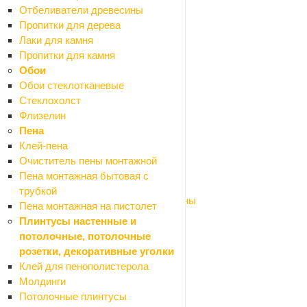
Мультитулы
Отбеливатели древесины
Наборы электроинструмента
Пропитки для дерева
Ножницы по металлу эл.
Лаки для камня
Отбойные молотки
Пропитки для камня
Отвертки аккумуляторные
Обои
Перфораторы
Обои стеклотканевые
Пилы
Стеклохолст
Плиткорезы дисковые ручные
Флизелин
Пылесосы строительные
Пена
Рубанки эл.
Клей-пена
Сварочные аппараты
Очиститель пены монтажной
Фены технические (строительные)
Пена монтажная бытовая с
Фрезеры
трубкой
Шлифмашины и полировальные машины
Пена монтажная на пистолет
Штроборезы
Плинтусы настенные и
Шуруповерты
потолочные, потолочные
Станки
розетки, декоративные уголки
Оборудование для мастерской
Клей для пенополистерола
Назад
Молдинги
Оборудование для мастерской
Потолочные плинтусы
Автомобильные аксессуары