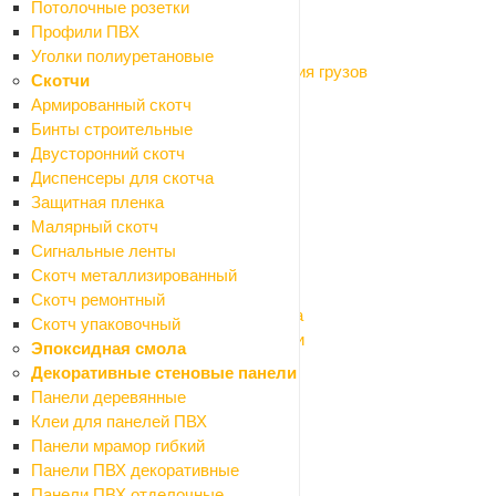
Потолочные розетки
Верстаки, подставки, распоры
Профили ПВХ
Магнитные крепления
Уголки полиуретановые
Оборудование для подъёма и крепления грузов
Скотчи
Системы хранения
Армированный скотч
Тачки и тележки
Бинты строительные
Лестницы
Двусторонний скотч
Паяльное оборудование
Диспенсеры для скотча
Инструмент ручной
Защитная пленка
Назад
Малярный скотч
Инструмент ручной
Сигнальные ленты
Емкости строительные
Скотч металлизированный
Инструмент малярно-штукатурный
Скотч ремонтный
Инструмент для резки кафеля и стекла
Скотч упаковочный
Инструмент для шлифования и заточки
Эпоксидная смола
Ключи гаечные, головки торцевые
Декоративные стеновые панели
Ломы, гвоздодеры, монтировки, кирки
Панели деревянные
Напильники, надфили
Клеи для панелей ПВХ
Ножи и лезвия
Панели мрамор гибкий
Ножницы бытовые
Панели ПВХ декоративные
Ножницы по металлу
Панели ПВХ отделочные