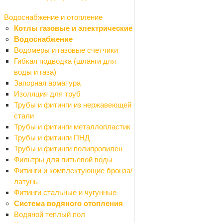
Оргстекло
Пленки полиэтиленовые
Водоснабжение и отопление
Подвесной потолок
Котлы газовые и электрические
Назад
Водоснабжение
Подвесной потолок
Водомеры и газовые счетчики
Европодвесы
Гибкая подводка (шланги для
Плинтусы
воды и газа)
Плиты потолочные
Запорная арматура
Профили
Изоляция для труб
Рейки
Трубы и фитинги из нержавеющей
Подвесные светильники
стали
Сайдинг
Трубы и фитинги металлопластик
Сетки
Трубы и фитинги ПНД
Назад
Трубы и фитинги полипропилен
Сетки
Фильтры для питьевой воды
Сетки для затенения
Фитинги и комплектующие бронза/
Сетки москитные
латунь
Сетки ПВС кладочные
Фитинги стальные и чугунные
Решетки садовые
Система водяного отопления
Сетки дорожные
Водяной теплый пол
Сетки ПВС штукатурные