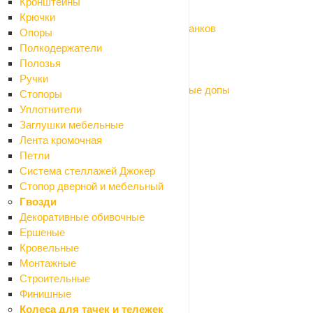
Кронштейны
Оснастка для пылесосов
Крючки
Оснастка для фрезеров, рубанков и станков
Опоры
Оснастка для садовых инструментов
Полкодержатели
Пневмоинструмент
Полозья
Щетки графит (коллекторные)
Ручки
Электроды, маски сварочные, сварочные допы
Стопоры
Умный дом
Уплотнители
Сантехника
Заглушки мебельные
Назад
Лента кромочная
Сантехника
Петли
Аксессуары для ванной
Система стеллажей Джокер
Назад
Стопор дверной и мебельный
Аксессуары для ванной
Гвозди
Мыльницы
Декоративные обивочные
Бумагодержатели
Ершеные
Карнизы для ванной
Кровельные
Вантузы
Монтажные
Ведра
Строительные
Вешалки и крючки
Финишные
Держатели
Колеса для тачек и тележек