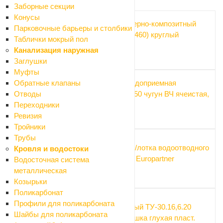
Рекомендуем
Заборные секции
Конусы
Люк полимерно-композитный
Парковочные барьеры и столбики
садовый (д460) круглый
Таблички мокрый пол
(зелёный)
Канализация наружная
697.50 ₽
Заглушки
Муфты
Решетка водоприемная
Обратные клапаны
РВ-10.13,6.50 чугун ВЧ ячеистая,
Отводы
кл.С250
Переходники
1 050.90 ₽
Ревизия
Тройники
Трубы
Заглушка д/лотка водоотводного
Кровля и водостоки
пласт. Light Europartner
Водосточная система
106.95 ₽
металлическая
Козырьки
Поликарбонат
Профили для поликарбоната
Трап уличный ТУ-30.16,6.20
Шайбы для поликарбоната
пласт.+крышка глухая пласт.