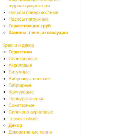
Сухие смеси
гидроаккумуляторы
Добавки
Насосы поверхностные
Гипс
Насосы погружные
Известь
Герметизация труб
Крошка гранитная
Камины, печи, аксессуары
Мел
Песок
Краски и декор
Цемент
Герметики
Грунтовки
Силиконовые
Затирки для плитки
Акриловые
Кладочная смесь
Битумные
Наливной пол, стяжка
Виброакустические
Плиточный клей
Гибридные
Шпаклевки сухие
Каучуковые
Штукатурки сухие
Полиуретановые
Теплоизоляция и шумоизоляция
Санитарные
Назад
Силиконо-акриловые
Теплоизоляция и шумоизоляция
Термостойкие
Минеральная вата
Декор
Пенополистирольные плиты
Декоративные панно