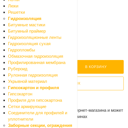
Оплата
Люки
Доставка
Решетки
Гидроизоляция
1 478.70 ₽
Битумные мастики
1 590 ₽
Битумный праймер
-7%
Гидроизоляционные ленты
Экономия 111.3 ₽
Гидроизоляция сухая
Много
Гидропломбы
Обмазочная гидроизоляция
Нашли дешевле?
Профилированная мембрана
В КОРЗИНУ
Рубероид
Рулонная гидроизоляция
Укрывной материал
КУПИТЬ В 1 КЛИК
Гипсокартон и профиля
Гипсокартон
Самовывоз сегодня - бесплатно
Профиля для гипсокартона
Доставка завтра - от 300 ₽
Сетки армирующие
Цена действительна только для интернет-магазина и может
Соединители для профилей и
отличаться от цен в розничных магазинах
уплотнители
Заборные секции, ограждения