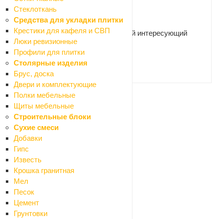
Стеклоткань
Нужна консультация?
Средства для укладки плитки
Крестики для кафеля и СВП
Наши специалисты ответят на любой интересующий
Люки ревизионные
вопрос
Профили для плитки
Столярные изделия
ЗАДАТЬ ВОПРОС
Брус, доска
Двери и комплектующие
Полки мебельные
Щиты мебельные
Ваше имя
*
Строительные блоки
Сухие смеси
Добавки
Телефон
*
Гипс
Известь
Крошка гранитная
Мел
Email
Песок
Цемент
Грунтовки