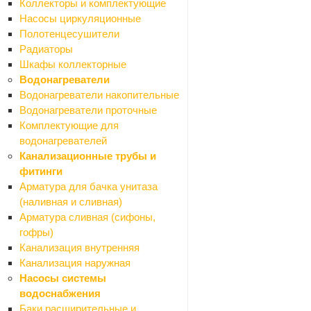
Коллекторы и комплектующие
Сетка рабица
Насосы циркуляционные
Сетки сварные
Полотенцесушители
Сетки тканные
Радиаторы
Стеклоткань
Шкафы коллекторные
Средства для укладки плитки
Водонагреватели
Назад
Водонагреватели накопительные
Средства для укладки плитки
Водонагреватели проточные
Крестики для кафеля и СВП
Комплектующие для
Люки ревизионные
водонагревателей
Профили для плитки
Канализационные трубы и
Столярные изделия
фитинги
Назад
Арматура для бачка унитаза
Столярные изделия
(наливная и сливная)
Брус, доска
Арматура сливная (сифоны,
Двери и комплектующие
гофры)
Полки мебельные
Канализация внутренняя
Щиты мебельные
Канализация наружная
Строительные блоки
Насосы системы
Сухие смеси
водоснабжения
Назад
Баки расширительные и