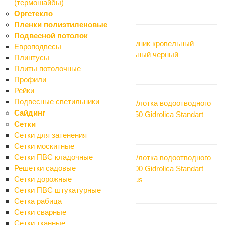
(термошайбы)
613.80 ₽
Оргстекло
Пленки полиэтиленовые
Подвесной потолок
Ливнеприемник кровельный
Европодвесы
универсальный черный
Плинтусы
520.80 ₽
Плиты потолочные
Профили
Рейки
Подвесные светильники
Заглушка д/лотка водоотводного
Сайдинг
пласт. DN150 Gidrolica Standart
Сетки
204.60 ₽
Сетки для затенения
Сетки москитные
Сетки ПВС кладочные
Заглушка д/лотка водоотводного
Решетки садовые
пласт. DN100 Gidrolica Standart
Сетки дорожные
/Standart Plus
Сетки ПВС штукатурные
176.70 ₽
Сетка рабица
Сетки сварные
Сетки тканные