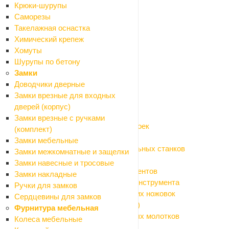
Измельчители садовые
Крюки-шурупы
Культиваторы
Саморезы
Кусторезы
Такелажная оснастка
Мойки высокого давления
Химический крепеж
Мотоприводы
Хомуты
Опрыскиватели
Шурупы по бетону
Пилы цепные
Замки
Расходные материалы и оснастка
Доводчики дверные
Назад
Замки врезные для входных
Расходные материалы и оснастка
дверей (корпус)
Аккумуляторы, зарядные устройства
Замки врезные с ручками
Аксессуары и моющие средства для моек
(комплект)
Биты, насадки на шуруповерт
Замки мебельные
Оснастка для болгарки (УШМ) и точильных станков
Замки межкомнатные и защелки
Оснастка для дрелей и граверов
Замки навесные и тросовые
Оснастка для измерительных инструментов
Замки накладные
Оснастка для клеящего и крепежного инструмента
Ручки для замков
Оснастка для лобзиков и электрических ножовок
Сердцевины для замков
Оснастка для мультитула (реноватора)
Фурнитура мебельная
Оснастка для перфораторов и отбойных молотков
Колеса мебельные
Оснастка для пил дисковых