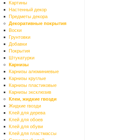
Поролон и синтепон
Картины
Фасадные и кровельные пленки
Настенный декор
Древесно-плитные материалы
Предметы декора
Назад
Декоративные покрытия
Древесно-плитные материалы
Воски
ДВП
Грунтовки
ОСП (OSB)
Добавки
Фанера
Покрытия
ЦСП
Штукатурки
Шланги резиновые и пвх
Карнизы
Асболист, паронит
Карнизы алюминиевые
Шпаклевки готовые
Карнизы круглые
Назад
Карнизы пластиковые
Шпаклевки готовые
Карнизы эксклюзив
Для внутренних и наружных работ
Клеи, жидкие гвозди
Для внутренних работ
Жидкие гвозди
По дереву
Клей для дерева
Шпаклевки-замазки
Клей для обоев
Эпоксидные шпаклевки
Клей для обуви
Инструменты
Клей для пластмассы
Назад