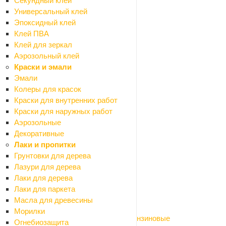
Секундный клей
Инструменты
Универсальный клей
Электроинструмент
Эпоксидный клей
Назад
Клей ПВА
Электроинструмент
Клей для зеркал
Бетоносмесители
Аэрозольный клей
Болгарки (УШМ)
Краски и эмали
Бурильные установки
Эмали
Вибраторы глубинные
Колеры для красок
Газовое, газосварочное оборудование
Краски для внутренних работ
Гайковерты
Краски для наружных работ
Генераторы
Аэрозольные
Граверы
Декоративные
Дрели сетевые
Лаки и пропитки
Клеящий электроинструмент
Грунтовки для дерева
Компрессоры
Лазури для дерева
Красящий электроинструмент
Лаки для дерева
Крепежный электроинструмент
Лаки для паркета
Лобзики
Масла для древесины
Миксеры строительные
Морилки
Мотобуры, мотопомпы, виброплиты бензиновые
Огнебиозащита