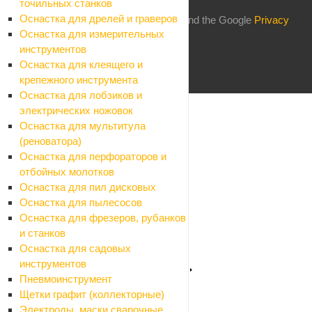
точильных станков
строительства
Оснастка для дрелей и граверов
This site is protected by reCAPTCHA and the Google
Privacy
Оснастка для измерительных
Policy
and
Terms of Service
apply.
инструментов
Оснастка для клеящего и
крепежного инструмента
Оснастка для лобзиков и
Каталог
электрических ножовок
Назад
Оснастка для мультитула
Каталог
(реноватора)
Стройматериалы
Оснастка для перфораторов и
Назад
отбойных молотков
Стройматериалы
Оснастка для пил дисковых
Алюминиевые листы и профиля
Оснастка для пылесосов
Назад
Оснастка для фрезеров, рубанков
Алюминиевые листы и профиля
и станков
Листы алюминиевые
Оснастка для садовых
Профили алюминиевые
инструментов
Арматура, проволока, трубы стальные
Пневмоинструмент
Назад
Щетки графит (коллекторные)
Арматура, проволока, трубы стальные
Электроды, маски сварочные,