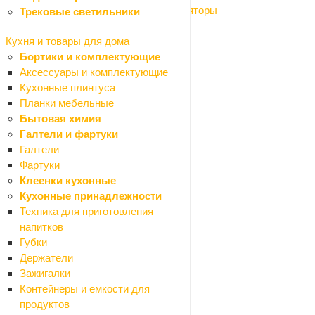
Баки расширительные и гидроаккумуляторы
Трековые светильники
Насосы поверхностные
Насосы погружные
Кухня и товары для дома
Герметизация труб
Бортики и комплектующие
Камины, печи, аксессуары
Аксессуары и комплектующие
Краски и декор
Кухонные плинтуса
Назад
Планки мебельные
Краски и декор
Бытовая химия
Герметики
Галтели и фартуки
Назад
Галтели
Герметики
Фартуки
Силиконовые
Клеенки кухонные
Акриловые
Кухонные принадлежности
Битумные
Техника для приготовления
Виброакустические
напитков
Гибридные
Губки
Каучуковые
Держатели
Полиуретановые
Зажигалки
Санитарные
Контейнеры и емкости для
Силиконо-акриловые
продуктов