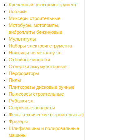
Крепежный электроинструмент
Лобзики
Email
Миксеры строительные
Мотобуры, мотопомпы,
виброплиты бензиновые
Вопрос
*
Мультитулы
Наборы электроинструмента
Ножницы по металлу эл.
Отбойные молотки
Отвертки аккумуляторные
Перфораторы
Пилы
Плиткорезы дисковые ручные
Я согласен на
обработку персональных данных
Пылесосы строительные
Рубанки эл.
Сварочные аппараты
ОТПРАВИТЬ
Фены технические (строительные)
Фрезеры
Шлифмашины и полировальные
машины