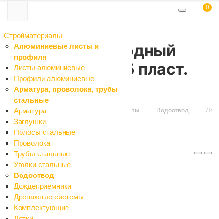
0
Стройматериалы
Лоток водоотводный
Алюминиевые листы и
профиля
ЛВ-20.24,6.23,5 пласт.
Листы алюминиевые
Профили алюминиевые
822
Арматура, проволока, трубы
стальные
Главная
Каталог
Стройматериалы
Водоотвод
Лото
Арматура
Заглушки
Полосы стальные
Проволока
Артикул: 822 Gidrolica Standart
Трубы стальные
Код: 032611
Уголки стальные
Водоотвод
Дождеприемники
Характеристики
Дренажные системы
Отзывы
Комплектующие
Как купить
Лотки